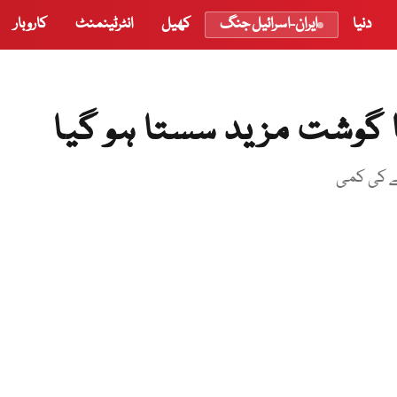
دنیا
ایران-اسرائیل جنگ
کھیل
انٹرٹینمنٹ
کاروبار
ا گوشت مزید سستا ہو گیا