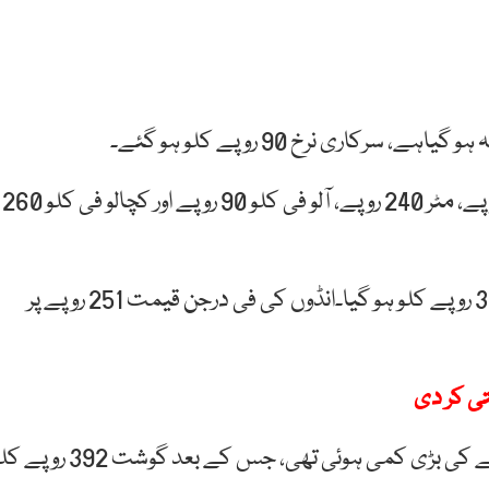
سرکاری نرخنامے کے مطابق پشاورمیں پیاز فی کلو 80 روپے، مٹر 240 روپے، آلو فی کلو 90 روپے اور کچالو فی کلو 260
لاہور میں برائلر مرغی کا گوشت 15 روپے سستا ہو کر 377 روپے کلو ہو گیا۔انڈوں کی فی درجن قیمت 251 روپے پر
تی کر دی
گزشتہ روز برائلر مرغی کے گوشت کی قیمت میں 46 روپے کی بڑی کمی ہوئی تھی، جس کے بعد گوشت 2