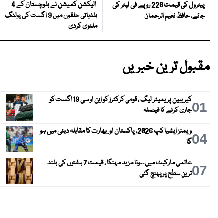
الیکشن کمیشن نے بلوچستان کے 4
پیٹرول کی قیمت 228 روپے فی لیٹر کی
بلدیاتی حلقوں میں 9 اگست کی پولنگ
جائے، حافظ نعیم الرحمان
ملتوی کردی
مقبول ترین خبریں
کیریبین پریمیئر لیگ ، قومی کرکٹرز کو این او سی 19 اگست کو
01
جاری کرنے کا فیصلہ
ویمنز ایشیا کپ 2026، پاکستان اور بھارت کا مقابلہ دبئی میں ہو
04
گا
عالمی مارکیٹ میں سونا مزید مہنگا ، قیمت 7 ہفتوں کی بلند
07
ترین سطح پر پہنچ گئی