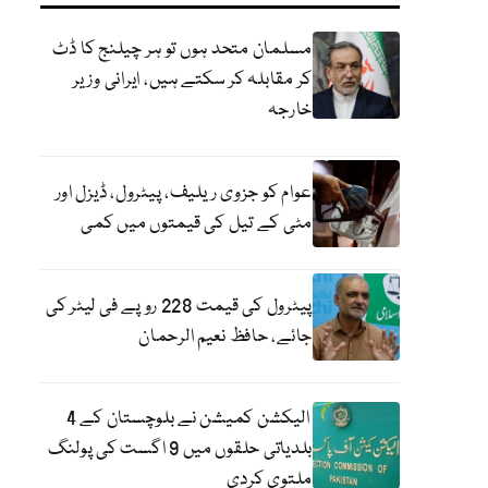
مسلمان متحد ہوں تو ہر چیلنج کا ڈٹ
کر مقابلہ کر سکتے ہیں، ایرانی وزیر
خارجہ
عوام کو جزوی ریلیف، پیٹرول، ڈیزل اور
مٹی کے تیل کی قیمتوں میں کمی
پیٹرول کی قیمت 228 روپے فی لیٹر کی
جائے، حافظ نعیم الرحمان
الیکشن کمیشن نے بلوچستان کے 4
بلدیاتی حلقوں میں 9 اگست کی پولنگ
ملتوی کردی