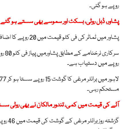
روپے ہو گئی۔
پشاور، ڈبل روٹی، بسکٹ اور سموسے بھی سستے ہو گئے
پشاور میں ٹماٹر کی فی کلو قیمت میں 20 روپے کا اضافہ ہو گیاہے، سرکاری نرخ 90 روپے کلو ہو گئے۔
روپے میں دستیاب ہے۔
مستحکم رہی۔
آٹے کی قیمت میں کمی، تندور مالکان نے بھی روٹی سس