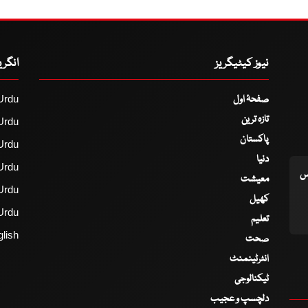
نیوز کیٹیگریز
انگر
صفحۂ اول
Urdu
تازہ ترین
Urdu
پاکستان
Urdu
دنیا
Urdu
اس
معیشت
Urdu
کھیل
Urdu
تعلیم
lish
صحت
انٹرٹینمنٹ
ٹیکنالوجی
دلچسپ و عجیب