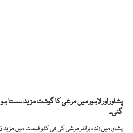
پشاور اور لاہور میں مرغی کا گوشت مزید سستا ہو
گئی۔