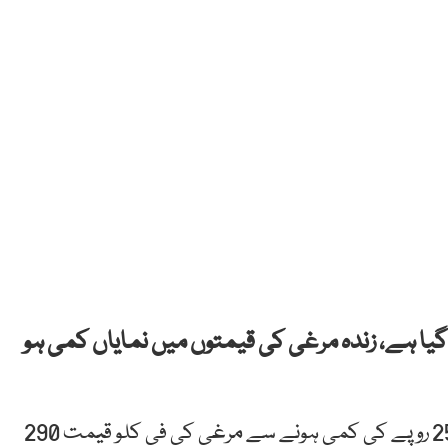
 گیا ہے، زندہ مرغی کی قیمتوں میں نمایاں کمی ہو
پشاورمیں زندہ برائلر مرغی کی فی کلو قیمت میں مزید 25 روپے کی کمی ہونے سے مرغی کی فی کلو قیمت 290