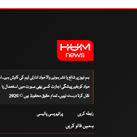
ہم نیوز پر شائع یا نشر ہونے والا مواد ادارتی ٹیم کی کاوش ہے۔ 
مواد کو بغیر پیشگی اجازت کسی بھی صورت میں استعمال یا
نقل کرنا درست نہیں۔ تمام حقوق محفوظ ہیں © 2026
رابطہ کریں
پرائیویسی پالیسی
ہمیں فالو کریں