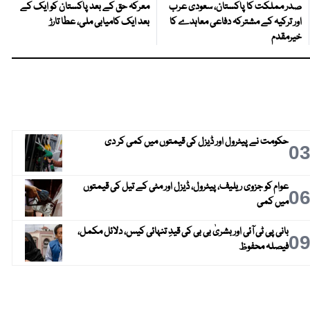
صدر مملکت کا پاکستان، سعودی عرب
معرکہ حق کے بعد پاکستان کو ایک کے
اور ترکیہ کے مشترکہ دفاعی معاہدے کا
بعد ایک کامیابی ملی، عطا تارڑ
خیرمقدم
حکومت نے پیٹرول اور ڈیزل کی قیمتوں میں کمی کر دی
0
عوام کو جزوی ریلیف، پیٹرول، ڈیزل اور مٹی کے تیل کی قیمتوں
0
میں کمی
بانی پی ٹی آئی اور بشریٰ بی بی کی قیدِ تنہائی کیس، دلائل مکمل،
0
فیصلہ محفوظ