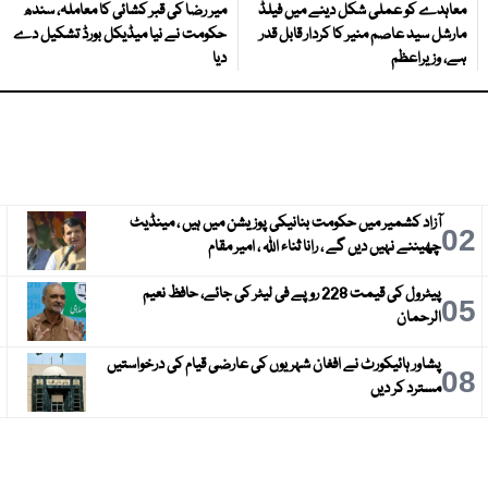
معاہدے کو عملی شکل دینے میں فیلڈ
میر رضا کی قبر کشائی کا معاملہ، سندھ
مارشل سید عاصم منیر کا کردار قابل قدر
حکومت نے نیا میڈیکل بورڈ تشکیل دے
ہے، وزیراعظم
دیا
آزاد کشمیر میں حکومت بنانیکی پوزیشن میں ہیں ، مینڈیٹ
3
02
چھیننے نہیں دیں گے ، رانا ثناء اللہ ، امیر مقام
پیٹرول کی قیمت 228 روپے فی لیٹر کی جائے، حافظ نعیم
6
05
الرحمان
پشاور ہائیکورٹ نے افغان شہریوں کی عارضی قیام کی درخواستیں
9
08
مسترد کر دیں