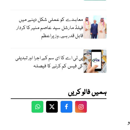
معاہدے کو عملی شکل دینے میں
فیلڈ مارشل سید عاصم منیر کا کردار
قابل قدر ہے، وزیراعظم
پی ٹی اے کا ای سم کے اجرا اور تبدیلی
کی فیس کم کرنے کا فیصلہ
ہمیں فالو کریں
WhatsApp
Twitter
Facebook
Facebook
39 روپے کلو