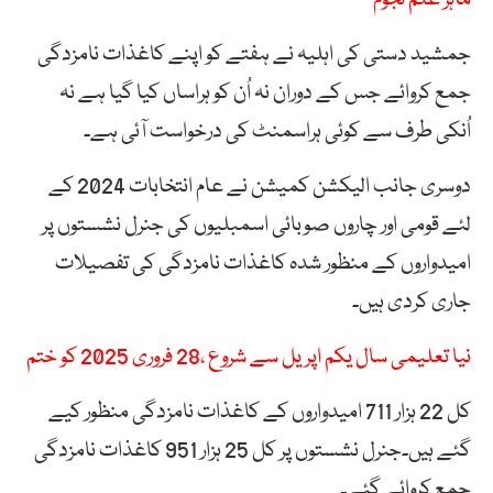
جمشید دستی کی اہلیہ نے ہفتے کو اپنے کاغذات نامزدگی
جمع کروائے جس کے دوران نہ اُن کو ہراساں کیا گیا ہے نہ
اُنکی طرف سے کوئی ہراسمنٹ کی درخواست آئی ہے۔
دوسری جانب الیکشن کمیشن نے عام انتخابات 2024 کے
لئے قومی اور چاروں صوبائی اسمبلیوں کی جنرل نشستوں پر
امیدواروں کے منظور شدہ کاغذات نامزدگی کی تفصیلات
جاری کردی ہیں۔
نیا تعلیمی سال یکم اپریل سے شروع ،28 فروری 2025 کو ختم
کل 22 ہزار 711 امیدواروں کے کاغذات نامزدگی منظور کیے
گئے ہیں۔جنرل نشستوں پر کل 25 ہزار 951 کاغذات نامزدگی
جمع کروائے گئے۔