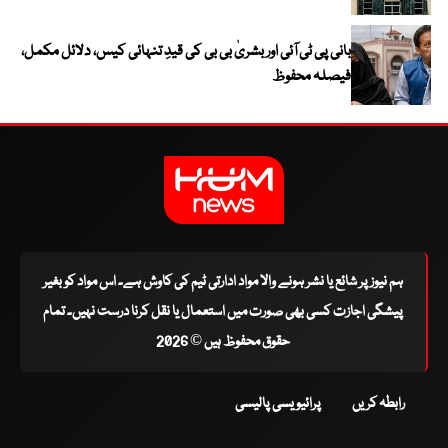
بانی پی ٹی آئی اور بشریٰ بی بی کی قیدِ تنہائی کیس، دلائل مکمل،
فیصلہ محفوظ
ہم نیوز پر شائع یا نشر ہونے والا مواد ادارتی ٹیم کی کاوش ہے۔ اس مواد کو بغیر
پیشگی اجازت کسی بھی صورت میں استعمال یا نقل کرنا درست نہیں۔ تمام
حقوق محفوظ ہیں © 2026
رابطہ کریں
پرائیویسی پالیسی