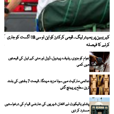
کیریبین پریمیئر لیگ ، قومی کرکٹرز کو این او سی 19 اگست کو جاری
آز
کرنے کا فیصلہ
چھی
عوام کو جزوی ریلیف، پیٹرول، ڈیزل اور مٹی کے تیل کی قیمتوں
میں کمی
عالمی مارکیٹ میں سونا مزید مہنگا ، قیمت 7 ہفتوں کی بلند
ترین سطح پر پہنچ گئی
پشاور ہائیکورٹ نے افغان شہریوں کی عارضی قیام کی درخواستیں
مسترد کر دیں