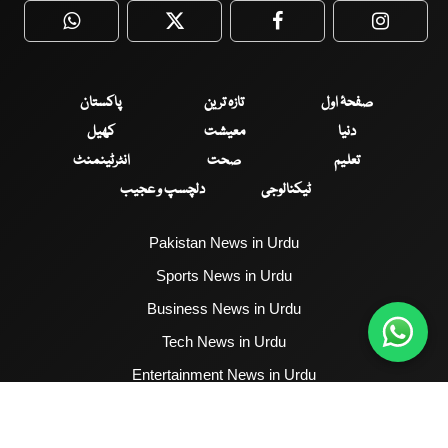
WhatsApp
Twitter
Facebook
Faceboo
صفحۂ اول
تازہ ترین
پاکستان
دنیا
معیشت
کھیل
تعلیم
صحت
انٹرٹینمنٹ
ٹیکنالوجی
دلچسپ و عجیب
Pakistan News in Urdu
Sports News in Urdu
Business News in Urdu
Tech News in Urdu
Entertainment News in Urdu
Health News in Urdu
Hum News English