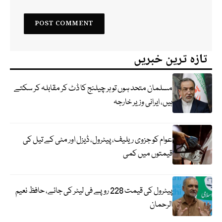
تازہ ترین خبریں
مسلمان متحد ہوں تو ہر چیلنج کا ڈٹ کر مقابلہ کر سکتے
ہیں، ایرانی وزیر خارجہ
عوام کو جزوی ریلیف، پیٹرول، ڈیزل اور مٹی کے تیل کی
قیمتوں میں کمی
پیٹرول کی قیمت 228 روپے فی لیٹر کی جائے، حافظ نعیم
الرحمان