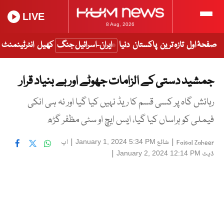
LIVE
8 Aug, 2026
صفحۂ اول
تازہ ترین
پاکستان
دنیا
ایران-اسرائیل جنگ
کھیل
انٹرٹینمنٹ
جمشید دستی کے الزامات جھوٹے اور بے بنیاد قرار
رہائش گاہ پر کسی قسم کا ریڈ نہیں کیا گیا اور نہ ہی انکی
فیملی کو ہراساں کیا گیا، ایس ایچ او سٹی مظفر گڑھ
|
شائع
|
اپ
January 1, 2024 5:34 PM
Faisal Zaheer
ڈیٹ
|
January 2, 2024 12:14 PM