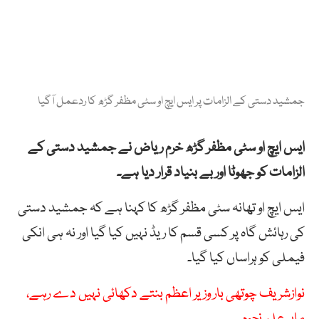
جمشید دستی کے الزامات پر ایس ایچ او سٹی مظفر گڑھ کا ردعمل آگیا
ایس ایچ او سٹی مظفر گڑھ خرم ریاض نے جمشید دستی کے
الزامات کو جھوٹا اور بے بنیاد قرار دیا ہے۔
ایس ایچ او تھانہ سٹی مظفر گڑھ کا کہنا ہے کہ جمشید دستی
کی رہائش گاہ پر کسی قسم کا ریڈ نہیں کیا گیا اور نہ ہی انکی
فیملی کو ہراساں کیا گیا۔
نوازشریف چوتھی بار وزیر اعظم بنتے دکھائی نہیں دے رہے،
ماہر علم نجوم