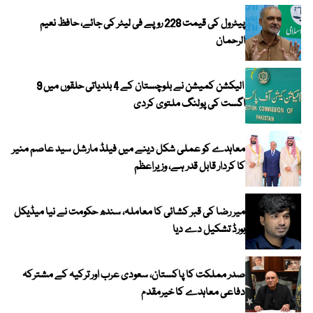
پیٹرول کی قیمت 228 روپے فی لیٹر کی جائے، حافظ نعیم
الرحمان
الیکشن کمیشن نے بلوچستان کے 4 بلدیاتی حلقوں میں 9
اگست کی پولنگ ملتوی کردی
معاہدے کو عملی شکل دینے میں فیلڈ مارشل سید عاصم منیر
کا کردار قابل قدر ہے، وزیراعظم
میر رضا کی قبر کشائی کا معاملہ، سندھ حکومت نے نیا میڈیکل
بورڈ تشکیل دے دیا
صدر مملکت کا پاکستان، سعودی عرب اور ترکیہ کے مشترکہ
دفاعی معاہدے کا خیرمقدم