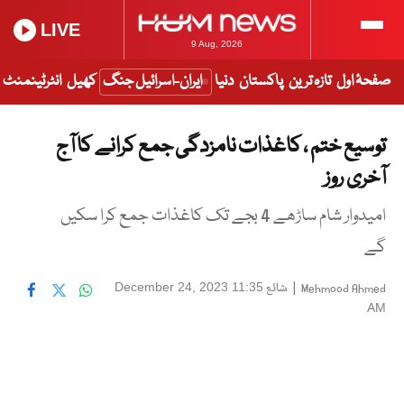
LIVE
9 Aug, 2026
صفحۂ اول
تازہ ترین
پاکستان
دنیا
ایران-اسرائیل جنگ
کھیل
انٹرٹینمنٹ
توسیع ختم ، کاغذات نامزدگی جمع کرانے کا آج
آخری روز
امیدوار شام ساڑھے 4 بجے تک کاغذات جمع کرا سکیں
گے
|
شائع
December 24, 2023 11:35
Mehmood Ahmed
AM