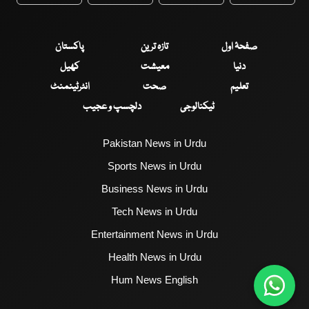
WhatsApp
Twitter
Facebook
Faceboo
صفحۂ اول
تازہ ترین
پاکستان
دنیا
معیشت
کھیل
تعلیم
صحت
انٹرٹینمنٹ
ٹیکنالوجی
دلچسپ و عجیب
Pakistan News in Urdu
Sports News in Urdu
Business News in Urdu
Tech News in Urdu
Entertainment News in Urdu
Health News in Urdu
Hum News English