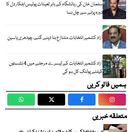
سلمان خان کی رہائشگاہ کے باہر تعینات پولیس اہلکار دل کا
دورہ پڑنے سے چل بسا
آزاد کشمیر انتخابات متنازع بنا دیئے گئے، چودھری یاسین
آزاد کشمیر انتخابات کے تیسرے مرحلے میں 4 نشستوں
کیلئے پولنگ کل ہو گی
ہمیں فالو کریں
WhatsApp
Twitter
Facebook
Faceboo
متعلقہ خبریں
خیبرپختونخوا کے سرکاری ملازمین اور پنشنرز کیلئے بڑی