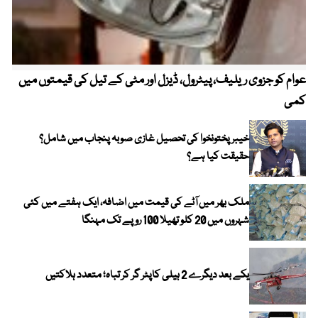
عوام کو جزوی ریلیف، پیٹرول، ڈیزل اور مٹی کے تیل کی قیمتوں میں
4 روز میں سونے کی قیمت میں بڑا اضافہ
کمی
خیبر پختونخوا کی تحصیل غازی صوبہ پنجاب میں شامل؟
حقیقت کیا ہے؟
ملک بھر میں آٹے کی قیمت میں اضافہ، ایک ہفتے میں کئی
شہروں میں 20 کلو تھیلا 100 روپے تک مہنگا
یکے بعد دیگرے 2 ہیلی کاپٹر گر کر تباہ؛ متعدد ہلاکتیں