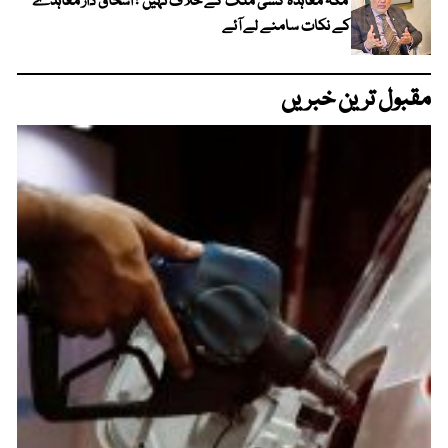
‘مکہ معاہدہ کسی ملک کے خلاف نہیں’؛ اسحاق ڈار معاہدے
کے نکات سامنے لے آئے
مقبول ترین خبریں