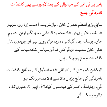
بانی پی ٹی آئی کے میانوالی کے بعد لاہور سے بھی کاغذات
نامزدگی جمع
سابق وزیر اعظم عمران خان ، نواز شریف، آصف زرداری، شہباز
شریف ، بلاول بھٹو ، شاہ محمود قریشی ، جہانگیر ترین ، علیم
خان ، یوسف رضا گیلانی ، مریم نواز، پرویز الہٰی اور چوہدری نثار
علی خان سمیت دیگر کئی قد آور سیاسی شخصیات کے
کاغذات جمع ہو چکے ہیں۔
الیکشن کمیشن کے نظرثانی شدہ شیڈول کے مطابق کاغذات
نامزدگی کی جانچ پڑتال 25 سے 30 دسمبر تک ہو
گی۔ ریٹرننگ افسر کے فیصلوں کیخلاف اپیل 3 جنوری تک
دائر ہو سکے گی۔