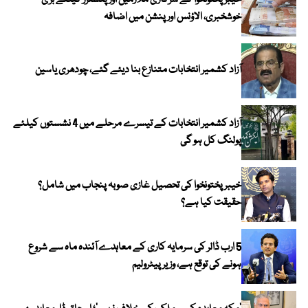
خوشخبری، الاؤنس اور پنشن میں اضافہ
آزاد کشمیر انتخابات متنازع بنا دیئے گئے، چودھری یاسین
آزاد کشمیر انتخابات کے تیسرے مرحلے میں 4 نشستوں کیلئے
پولنگ کل ہو گی
خیبر پختونخوا کی تحصیل غازی صوبہ پنجاب میں شامل؟
حقیقت کیا ہے؟
5 ارب ڈالر کی سرمایہ کاری کے معاہدے آئندہ ماہ سے شروع
ہونے کی توقع ہے، وزیر پیٹرولیم