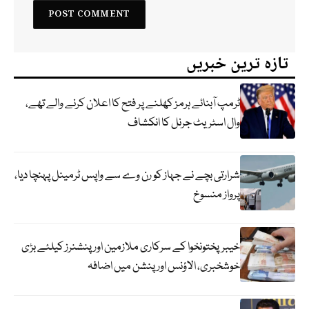
تازہ ترین خبریں
ٹرمپ آبنائے ہرمز کھلنے پر فتح کا اعلان کرنے والے تھے،
وال اسٹریٹ جرنل کا انکشاف
شرارتی بچے نے جہاز کو رن وے سے واپس ٹرمینل پہنچا دیا،
پرواز منسوخ
خیبرپختونخوا کے سرکاری ملازمین اور پنشنرز کیلئے بڑی
خوشخبری، الاؤنس اور پنشن میں اضافہ