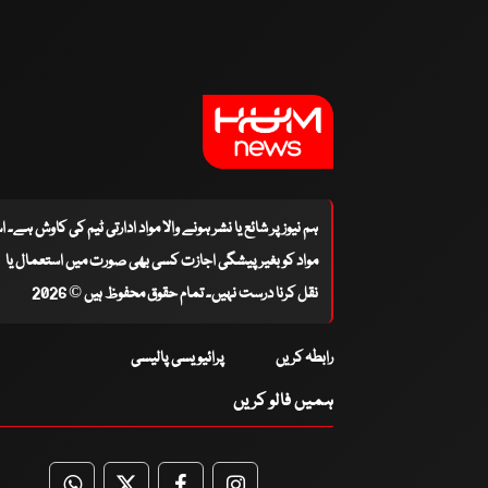
ہم نیوز پر شائع یا نشر ہونے والا مواد ادارتی ٹیم کی کاوش ہے۔ 
مواد کو بغیر پیشگی اجازت کسی بھی صورت میں استعمال یا
نقل کرنا درست نہیں۔ تمام حقوق محفوظ ہیں © 2026
رابطہ کریں
پرائیویسی پالیسی
ہمیں فالو کریں