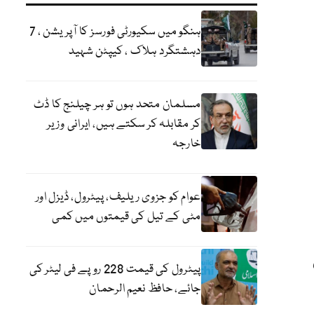
ہنگو میں سکیورٹی فورسز کا آپریشن ، 7
دہشتگرد ہلاک ، کیپٹن شہید
مسلمان متحد ہوں تو ہر چیلنج کا ڈٹ
کر مقابلہ کر سکتے ہیں، ایرانی وزیر
خارجہ
عوام کو جزوی ریلیف، پیٹرول، ڈیزل اور
مٹی کے تیل کی قیمتوں میں کمی
پیٹرول کی قیمت 228 روپے فی لیٹر کی
جائے، حافظ نعیم الرحمان