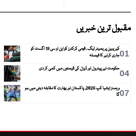
مقبول ترین خبریں
کیریبین پریمیئر لیگ ، قومی کرکٹرز کو این او سی 19 اگست کو
01
جاری کرنے کا فیصلہ
حکومت نے پیٹرول اور ڈیزل کی قیمتوں میں کمی کر دی
04
ویمنز ایشیا کپ 2026، پاکستان اور بھارت کا مقابلہ دبئی میں ہو
07
گا