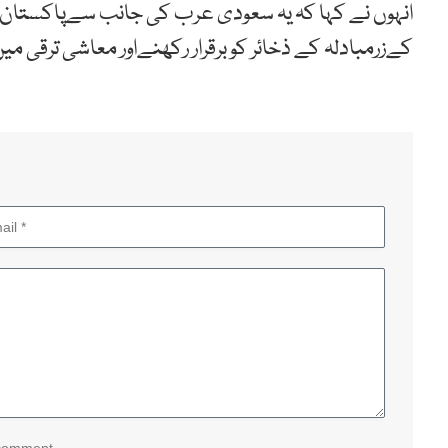
انہوں نے کہا کہ یہ سعودی عرب کی جانب سےپاکستان ک
کےزرمبادلہ کے ذخائر کو برقرار رکھنےاور معاشی ترقی م