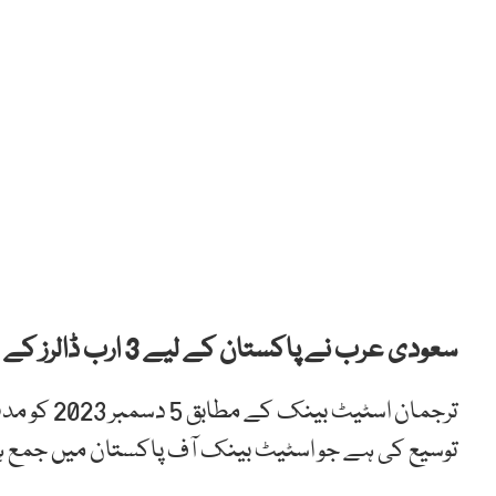
سعودی عرب نے پاکستان کے لیے 3 ارب ڈالرز کے ڈپازٹ کی مدت میں توسیع کر دی۔
ترجمان اسٹ
توسیع کی ہے جو اسٹیٹ بینک آف پاکستان میں جمع 