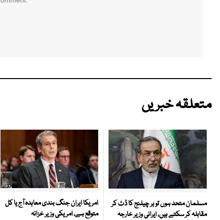
 comment.
متعلقہ خبریں
امریکا ایران جنگ بندی معاہدہ آج یا کل
مسلمان متحد ہوں تو ہر چیلنج کا ڈٹ کر
متوقع ہے، امریکی وزیر خزانہ
مقابلہ کر سکتے ہیں، ایرانی وزیر خارجہ