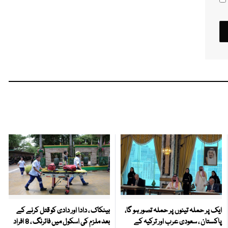
ایک پر حملہ تینوں پر حملہ تصور ہو گا،
بینکاک ، دادا اور دادی کو قتل کرنے کے
پاکستان ، سعودی عرب اور ترکیہ کے
بعد ملزم کی اسکول میں فائرنگ ، 8 افراد