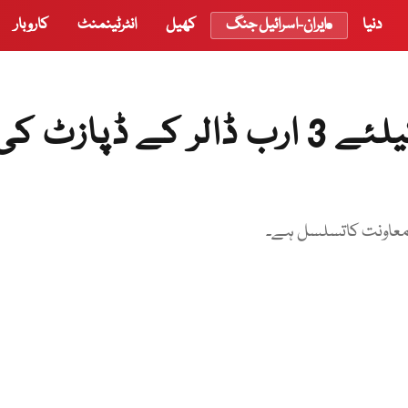
دنیا
ایران-اسرائیل جنگ
کھیل
انٹرٹینمنٹ
کاروبار
سعودی عرب کی پاکستان کیلئے 3 ارب ڈالر کے ڈپازٹ ک
 معاونت کاتسلسل ہے۔