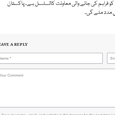
و فراہم کی جانے والی معاونت کاتسلسل ہے۔ پاکستان
یں مدد ملے گی۔
EAVE A REPLY