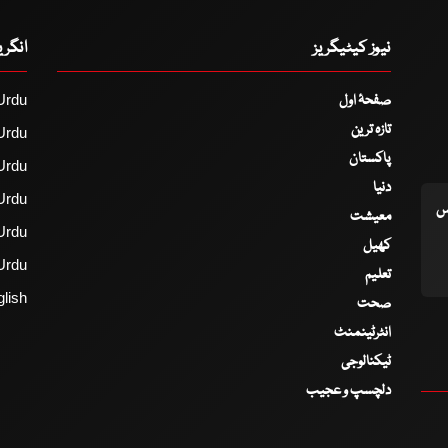
نیوز کیٹیگریز
انگر
صفحۂ اول
Urdu
تازہ ترین
Urdu
پاکستان
Urdu
دنیا
Urdu
اس
معیشت
Urdu
کھیل
Urdu
تعلیم
lish
صحت
انٹرٹینمنٹ
ٹیکنالوجی
دلچسپ و عجیب