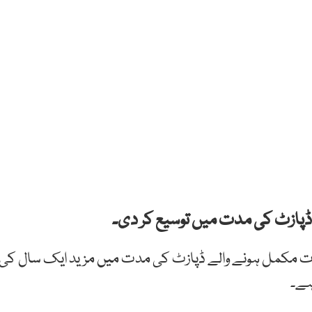
یٹ بینک کے مطابق 5 دسمبر 2023 کو مدت مکمل ہونے والے ڈپازٹ کی مدت میں مزید ایک سال کی
ہے۔