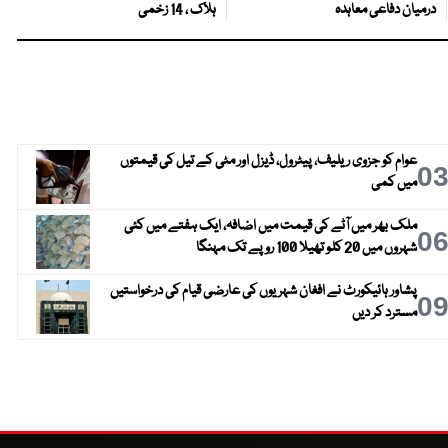
درمیان دفاعی معاہدہ
ہلاک ، 14 زخمی
عوام کو جزوی ریلیف، پیٹرول، ڈیزل اور مٹی کے تیل کی قیمتوں
0
میں کمی
ملک بھر میں آٹے کی قیمت میں اضافہ، ایک ہفتے میں کئی
0
شہروں میں 20 کلو تھیلا 100 روپے تک مہنگا
پشاور ہائیکورٹ نے افغان شہریوں کی عارضی قیام کی درخواستیں
0
مسترد کر دیں