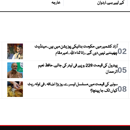
کے لیے ہے، اردوان
خارجہ
آزاد کشمیر میں حکومت بنانیکی پوزیشن میں ہیں ، مینڈیٹ
3
02
چھیننے نہیں دیں گے ، رانا ثناء اللہ ، امیر مقام
پیٹرول کی قیمت 228 روپے فی لیٹر کی جائے، حافظ نعیم
6
05
الرحمان
سونے کی قیمت میں مسلسل تیسرے روز بڑا اضافہ ، فی تولہ ریٹ
9
08
کہاں تک جا پہنچا؟