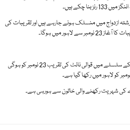
رشتہ ازدواج میں منسلک ہونے جارہے ہیں اور تقریبات کی
ے لاہور میں ہوگا۔
ذرائع کا کہنا ہے کہ قومی کرکٹر کی شادی کی تقریبات کے سلسلے میں قوالی نائٹ کی تقریب 23 نومبر کو ہوگی
وے کی شہریت رکھنے والی خاتون سے ہورہی ہے۔