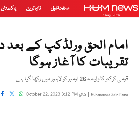
صفحۂ اول
تازہ ترین
پاکستان
7 Aug, 2026
امام الحق ورلڈکپ کے بعد دلہ
تقریبات کا آغاز ہوگا
قومی کرکٹر کا ولیمہ 26 نومبر کو لاہور میں رکھا گیا ہے
|
شائع
October 22, 2023 3:12 PM
Muhammad Zain Raza