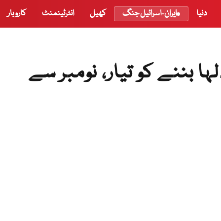
دنیا
ایران-اسرائیل جنگ
کھیل
انٹرٹینمنٹ
کاروبار
ا بننے کو تیار، نومبر سے