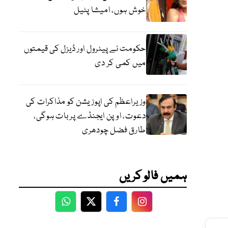
خوش ہوں، امیشا پٹیل
حکومت نے پیٹرول اور ڈیزل کی قیمتوں
میں کمی کر دی
وزیراعظم کی اپوزیشن کو مذاکرات کی
دعوت، اوپن ایجنڈے پر بات ہوگی،
طارق فضل چودھری
ہمیں فالو کریں
WhatsApp
Twitter
Facebook
Facebook