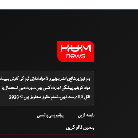
ہم نیوز پر شائع یا نشر ہونے والا مواد ادارتی ٹیم کی کاوش ہے۔ 
مواد کو بغیر پیشگی اجازت کسی بھی صورت میں استعمال یا
نقل کرنا درست نہیں۔ تمام حقوق محفوظ ہیں © 2026
رابطہ کریں
پرائیویسی پالیسی
ہمیں فالو کریں