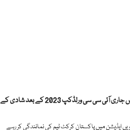
پاکستان کرکٹ ٹیم کے بلے باز امام الحق بھارت میں جاری آئی سی سی ورلڈکپ 2023 کے بعد شادی کے
ام الحق اس وقت آئی سی سی ون ڈے ورلڈکپ کے 13 ویں ایڈیشن میں پاکستان کرکٹ ٹیم کی نمائندگی کر رہے