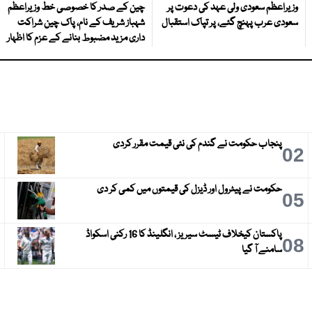
وزیراعظم سعودی ولی عہد کی دعوت پر
چین کے صدر کا خصوصی خط وزیراعظم
سعودی عرب پہنچ گئے، پر تپاک استقبال
شہباز شریف کے نام، پاک چین شراکت
داری مزید مضبوط بنانے کے عزم کا اظہار
پنجاب حکومت نے گندم کی نئی قیمت مقرر کردی
3
02
حکومت نے پیٹرول اور ڈیزل کی قیمتوں میں کمی کر دی
6
05
پاکستان کیخلاف ٹیسٹ سیریز ، انگلینڈ کا 16 رکنی اسکواڈ
9
08
سامنے آ گیا