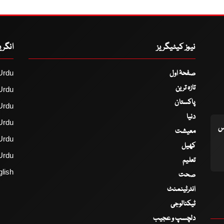
نیوز کیٹیگریز
انگر
صفحۂ اول
Urdu
تازہ ترین
Urdu
پاکستان
Urdu
دنیا
Urdu
اس
معیشت
Urdu
کھیل
Urdu
تعلیم
lish
صحت
انٹرٹینمنٹ
ٹیکنالوجی
دلچسپ و عجیب