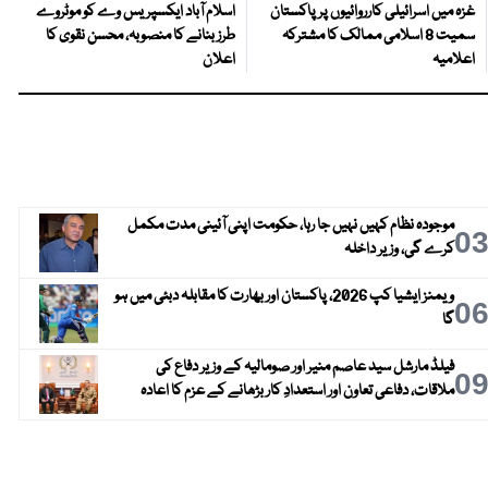
غزہ میں اسرائیلی کارروائیوں پر پاکستان
اسلام آباد ایکسپریس وے کو موٹروے
سمیت 8 اسلامی ممالک کا مشترکہ
طرز بنانے کا منصوبہ، محسن نقوی کا
اعلامیہ
اعلان
موجودہ نظام کہیں نہیں جا رہا، حکومت اپنی آئینی مدت مکمل
0
کرے گی، وزیر داخلہ
ویمنز ایشیا کپ 2026، پاکستان اور بھارت کا مقابلہ دبئی میں ہو
0
گا
فیلڈ مارشل سید عاصم منیر اور صومالیہ کے وزیر دفاع کی
0
ملاقات، دفاعی تعاون اور استعدادِ کار بڑھانے کے عزم کا اعادہ