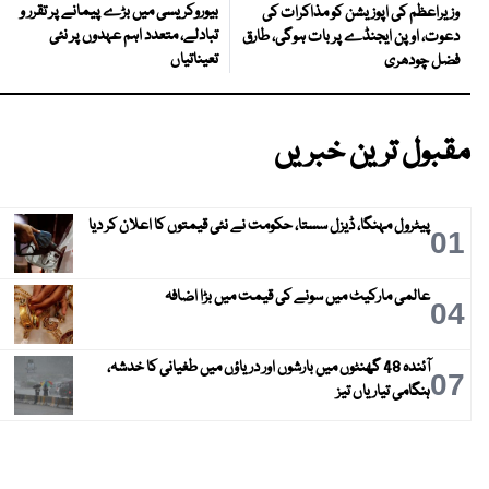
بیوروکریسی میں بڑے پیمانے پر تقرر و
وزیراعظم کی اپوزیشن کو مذاکرات کی
تبادلے، متعدد اہم عہدوں پر نئی
دعوت، اوپن ایجنڈے پر بات ہوگی، طارق
تعیناتیاں
فضل چودھری
مقبول ترین خبریں
پیٹرول مہنگا، ڈیزل سستا، حکومت نے نئی قیمتوں کا اعلان کر دیا
01
عالمی مارکیٹ میں سونے کی قیمت میں بڑا اضافہ
04
آئندہ 48 گھنٹوں میں بارشوں اور دریاؤں میں طغیانی کا خدشہ،
07
ہنگامی تیاریاں تیز