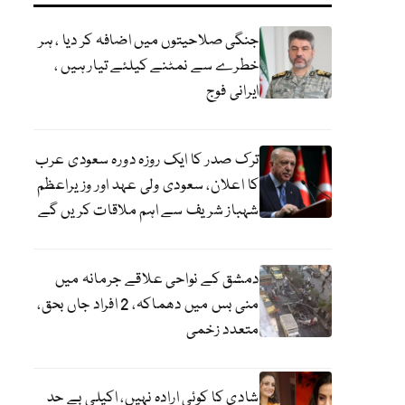
جنگی صلاحیتوں میں اضافہ کر دیا ، ہر
خطرے سے نمٹنے کیلئے تیار ہیں ،
ایرانی فوج
ترک صدر کا ایک روزہ دورہ سعودی عرب
کا اعلان، سعودی ولی عہد اور وزیراعظم
شہباز شریف سے اہم ملاقات کریں گے
دمشق کے نواحی علاقے جرمانہ میں
منی بس میں دھماکہ، 2 افراد جاں بحق،
متعدد زخمی
شادی کا کوئی ارادہ نہیں، اکیلی بے حد