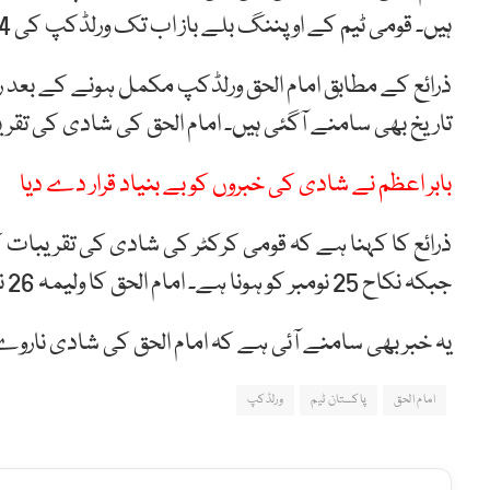
ہیں۔ قومی ٹیم کے اوپننگ بلے باز اب تک ورلڈکپ کی 4 اننگز میں 133 رنز بنا چکے ہیں۔
ذرائع کے مطابق امام الحق ورلڈکپ مکمل ہونے کے بعد 
تاریخ بھی سامنے آگئی ہیں۔ امام الحق کی شادی کی تقریبات کا آغاز 23 نومبر س
بابر اعظم نے شادی کی خبروں کو بے بنیاد قرار دے دیا
جبکہ نکاح 25 نومبر کو ہونا ہے۔ امام الحق کا ولیمہ 26 نومبر کو لاہور میں رکھا گیا ہے۔
یہ خبر بھی سامنے آئی ہے کہ امام الحق کی شادی نار
امام الحق
پاکستان ٹیم
ورلڈکپ