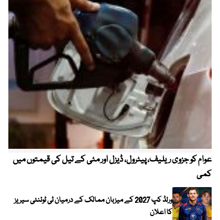
عوام کو جزوی ریلیف، پیٹرول، ڈیزل اور مٹی کے تیل کی قیمتوں میں
4 روز میں سونے کی قیمت میں بڑا اضافہ
کمی
ورلڈ کپ 2027 کے میزبان ممالک کے درمیان ٹی ٹوئنٹی سیریز
کا اعلان