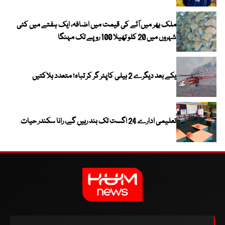
ملک بھر میں آٹے کی قیمت میں اضافہ، ایک ہفتے میں کئی
شہروں میں 20 کلو تھیلا 100 روپے تک مہنگا
یکے بعد دیگرے 2 ہیلی کاپٹر گر کر تباہ؛ متعدد ہلاکتیں
تعلیمی ادارے 24 اگست تک بند رہیں گے، رانا سکندر حیات