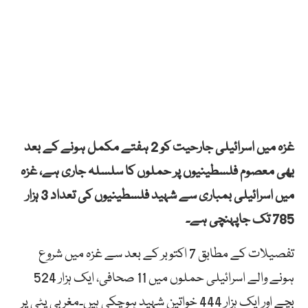
غزہ میں اسرائیلی جارحیت کو 2 ہفتے مکمل ہونے کے بعد
بھی معصوم فلسطینیوں پر حملوں کا سلسلہ جاری ہے، غزہ
میں اسرائیلی بمباری سے شہید فلسطینیوں کی تعداد 3 ہزار
785 تک جاپہنچی ہے۔
تفصیلات کے مطابق 7 اکتوبر کے بعد سے غزہ میں شروع
ہونے والے اسرائیلی حملوں میں 11 صحافی، ایک ہزار 524
بچے اور ایک ہزار 444 خواتین شہید ہوچکی ہیں۔مغربی پٹی پر