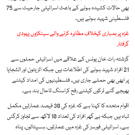
بھی حالات کشیدہ ہونے کے باعث اسرائیلی جارحیت سے 75
فلسطینی شہید ہوئے ہیں۔
غزہ پر بمباری کیخلاف مظاہرہ کرنے والے سینکڑوں یہودی
گرفتار
گزشتہ رات خان یونس کے علاقے میں اسرائیلی حملوں سے
21 افراد شہید ہونے کی اطلاعات ہیں جبکہ الزیتون اور الشجایا
پر ابھی بھی حملے جاری ہیں۔ فلسطینیوں کی امداد کیلئے
بھیجے گئے ٹرکوں کیلئے رفح کراسنگ تاحال بند ہے۔
اقوام متحدہ کا کہنا ہے کہ غزہ کی 30 فیصد عمارتیں مکمل
تباہ ہیں جبکہ بے گھر افراد کی تعداد 10 لاکھ سے تجاوز کرگئی
ہے۔ اسرائیلی فورسز کی غزہ میں عمارتوں، ہسپتالوں، پناہ