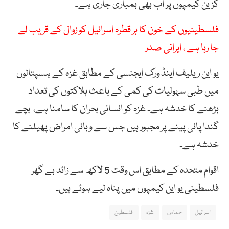
گزین کیمپوں پر اب بھی بمباری جاری ہے۔
فلسطینیوں کے خون کا ہر قطرہ اسرائیل کو زوال کے قریب لے
جا رہا ہے ، ایرانی صدر
یو این ریلیف اینڈ ورک ایجنسی کے مطابق غزہ کے ہسپتالوں
میں طبی سہولیات کی کمی کے باعث ہلاکتوں کی تعداد
بڑھنے کا خدشہ ہے۔ غزہ کو انسانی بحران کا سامنا ہے، بچے
گندا پانی پینے پر مجبور ہیں جس سے وبائی امراض پھیلنے کا
خدشہ ہے۔
اقوام متحدہ کے مطابق اس وقت 5 لاکھ سے زائد بے گھر
فلسطینی یو این کیمپوں میں پناہ لیے ہوئے ہیں۔
اسرائیل
حماس
غزہ
فلسطین