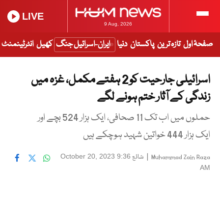
LIVE
9 Aug, 2026
صفحۂ اول
تازہ ترین
پاکستان
دنیا
ایران-اسرائیل جنگ
کھیل
انٹرٹینمنٹ
اسرائیلی جارحیت کو 2 ہفتے مکمل، غزہ میں
زندگی کے آثار ختم ہونے لگے
حملوں میں اب تک 11 صحافی، ایک ہزار 524 بچے اور
ایک ہزار 444 خواتین شہید ہوچکے ہیں
|
شائع
October 20, 2023 9:36
Muhammad Zain Raza
AM