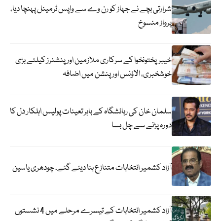
شرارتی بچے نے جہاز کو رن وے سے واپس ٹرمینل پہنچا دیا،
پرواز منسوخ
خیبرپختونخوا کے سرکاری ملازمین اور پنشنرز کیلئے بڑی
خوشخبری، الاؤنس اور پنشن میں اضافہ
سلمان خان کی رہائشگاہ کے باہر تعینات پولیس اہلکار دل کا
دورہ پڑنے سے چل بسا
آزاد کشمیر انتخابات متنازع بنا دیئے گئے، چودھری یاسین
آزاد کشمیر انتخابات کے تیسرے مرحلے میں 4 نشستوں