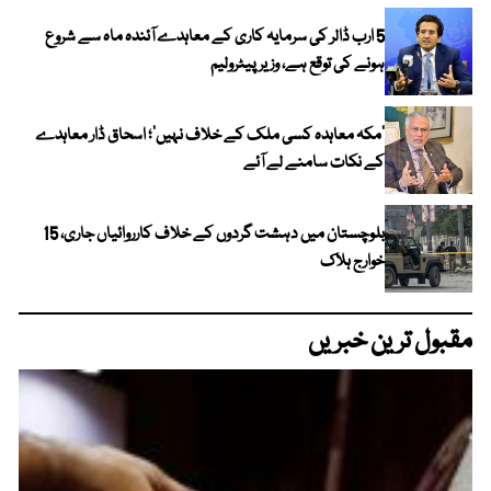
5 ارب ڈالر کی سرمایہ کاری کے معاہدے آئندہ ماہ سے شروع
ہونے کی توقع ہے، وزیر پیٹرولیم
‘مکہ معاہدہ کسی ملک کے خلاف نہیں’؛ اسحاق ڈار معاہدے
کے نکات سامنے لے آئے
بلوچستان میں دہشت گردوں کے خلاف کارروائیاں جاری، 15
خوارج ہلاک
مقبول ترین خبریں