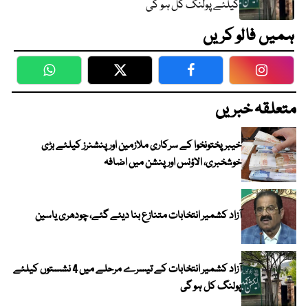
کیلئے پولنگ کل ہو گی
ہمیں فالو کریں
WhatsApp
Twitter
Facebook
Faceboo
متعلقہ خبریں
خیبرپختونخوا کے سرکاری ملازمین اور پنشنرز کیلئے بڑی
خوشخبری، الاؤنس اور پنشن میں اضافہ
آزاد کشمیر انتخابات متنازع بنا دیئے گئے، چودھری یاسین
آزاد کشمیر انتخابات کے تیسرے مرحلے میں 4 نشستوں کیلئے
پولنگ کل ہو گی