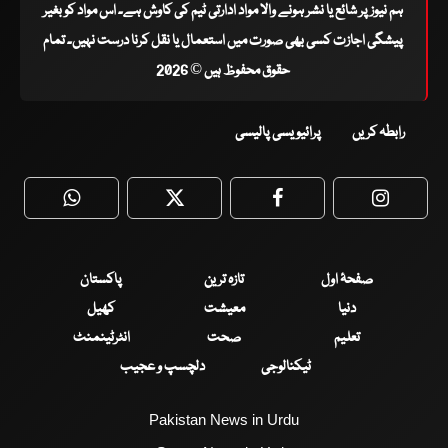
ہم نیوز پر شائع یا نشر ہونے والا مواد ادارتی ٹیم کی کاوش ہے۔ اس مواد کو بغیر
پیشگی اجازت کسی بھی صورت میں استعمال یا نقل کرنا درست نہیں۔ تمام
حقوق محفوظ ہیں © 2026
رابطہ کریں
پرائیویسی پالیسی
WhatsApp
Twitter
Facebook
Faceboo
صفحۂ اول
تازہ ترین
پاکستان
دنیا
معیشت
کھیل
تعلیم
صحت
انٹرٹینمنٹ
ٹیکنالوجی
دلچسپ و عجیب
Pakistan News in Urdu