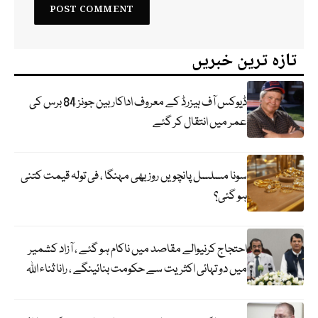
تازہ ترین خبریں
ڈیوکس آف ہیزرڈ کے معروف اداکار بین جونز 84 برس کی
عمر میں انتقال کر گئے
سونا مسلسل پانچویں روز بھی مہنگا ، فی تولہ قیمت کتنی
ہو گئی؟
احتجاج کرنیوالے مقاصد میں ناکام ہو گئے ، آزاد کشمیر
میں دو تہائی اکثریت سے حکومت بنائینگے ، رانا ثناء اللہ