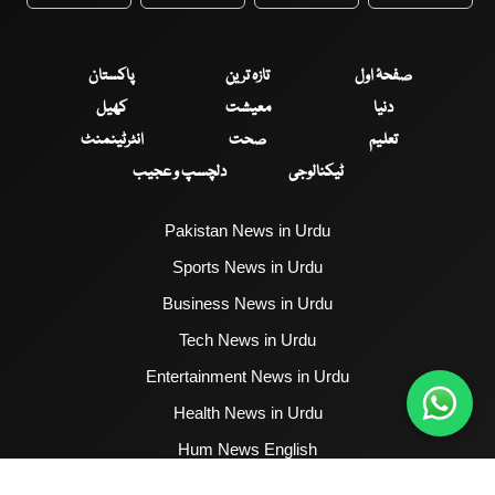
WhatsApp
Twitter
Facebook
Faceboo
صفحۂ اول
تازہ ترین
پاکستان
دنیا
معیشت
کھیل
تعلیم
صحت
انٹرٹینمنٹ
ٹیکنالوجی
دلچسپ و عجیب
Pakistan News in Urdu
Sports News in Urdu
Business News in Urdu
Tech News in Urdu
Entertainment News in Urdu
Health News in Urdu
Hum News English