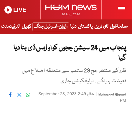
LIVE
10 Aug, 2026
صفحۂ اول
تازہ ترین
پاکستان
دنیا
ایران-اسرائیل جنگ
کھیل
انٹرٹینمنٹ
پنجاب میں 24 سیشن ججوں کو او ایس ڈی بنا دیا
گیا
تقرر کے منتظر جج 29 ستمبر سے متعلقہ اضلاع میں
تعینات ہونگے ، نوٹیفکیشن جاری
|
شائع
September 28, 2023 2:49
Mehmood Ahmed
PM