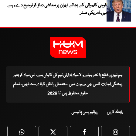
فوجی کارروائی کے بجائے تہران پر معاشی دباؤ کو ترجیح دے رہے
ہیں، امریکی صدر
ہم نیوز پر شائع یا نشر ہونے والا مواد ادارتی ٹیم کی کاوش ہے۔ اس مواد کو بغیر
پیشگی اجازت کسی بھی صورت میں استعمال یا نقل کرنا درست نہیں۔ تمام
حقوق محفوظ ہیں © 2026
رابطہ کریں
پرائیویسی پالیسی