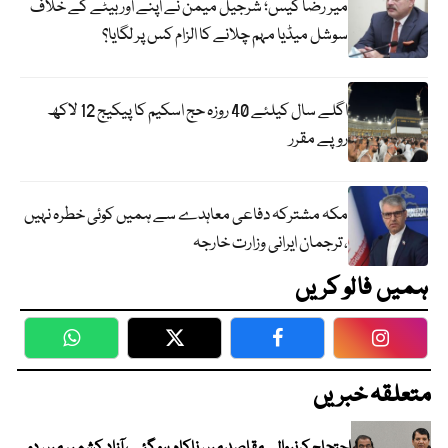
میر رضا کیس؛ شرجیل میمن نے اپنے اور بیٹے کے خلاف
سوشل میڈیا مہم چلانے کا الزام کس پر لگایا؟
اگلے سال کیلئے 40 روزہ حج اسکیم کا پیکیج 12 لاکھ
روپے مقرر
مکہ مشترکہ دفاعی معاہدے سے ہمیں کوئی خطرہ نہیں
، ترجمان ایرانی وزارت خارجہ
ہمیں فالو کریں
WhatsApp
Twitter
Facebook
Faceboo
متعلقہ خبریں