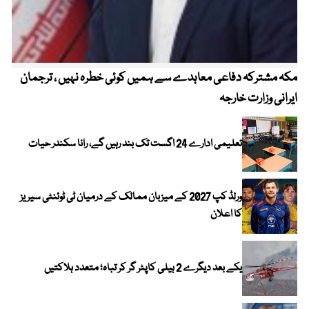
مکہ مشترکہ دفاعی معاہدے سے ہمیں کوئی خطرہ نہیں ، ترجمان
4 روز میں سونے کی قیمت میں بڑا اضافہ
ایرانی وزارت خارجہ
تعلیمی ادارے 24 اگست تک بند رہیں گے، رانا سکندر حیات
ورلڈ کپ 2027 کے میزبان ممالک کے درمیان ٹی ٹوئنٹی سیریز
کا اعلان
یکے بعد دیگرے 2 ہیلی کاپٹر گر کر تباہ؛ متعدد ہلاکتیں