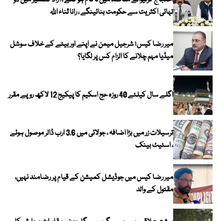
احتجاج کرنیوالے مقاصد میں ناکام ہو گئے ، آزاد کشمیر میں دو
تہائی اکثریت سے حکومت بنائینگے ، رانا ثناء اللہ
میر رضا کیس؛ شرجیل میمن نے اپنے اور بیٹے کے خلاف سوشل
میڈیا مہم چلانے کا الزام کس پر لگایا؟
اگلے سال کیلئے 40 روزہ حج اسکیم کا پیکیج 12 لاکھ روپے مقرر
ترسیلات زر میں بڑا اضافہ ، جولائی میں 3.6 ارب ڈالر موصول ہوئے
، اسٹیٹ بینک
میر رضا کیس میں جوڈیشل کمیشن کے قیام پر رضامند نہیں،
مقتول کے والد