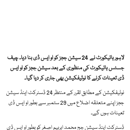
لاہور ہائیکورٹ نے 24 سیشن ججز کو او ایس ڈی بنا دیا۔ چیف
جسٹس ہائیکورٹ کی منظوری کے بعد سیشن ججز کو او ایس
ڈی تعینات کرنے کا نوٹیفکیشن بھی جاری کر دیا گیا۔
نوٹیفکیشن کے مطابق تقرر کے منتظر 24 ڈسٹرکٹ اینڈ سیشن
ججز اپنے متعلقہ اضلاع میں 29 ستمبر سے بطور او ایس ڈی
تعینات ہوں گے۔
ڈسٹرکٹ اینڈ سیشن جج محمد ابرہیم اصغر کو بطور او ایس ڈی