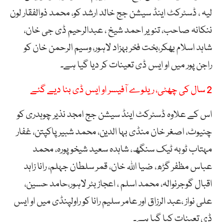
لیہ ، ڈسٹرکٹ اینڈ سیشن جج خالد ارشد کو، محمد ذوالفقار لون
ننکانہ صاحب، تنویر احمد شیخ ، عبدالرحیم ڈی جی خان،
شاہد اسلام بھکر،بخت فخر بہزاد لاہور، وسیم الرحمن خان کو
راجن پور میں او ایس ڈی تعینات کر دیا گیا ہے۔
2 سال کی چھٹی، ریلوے آفیسر او ایس ڈی بنا دیے گئے
اس کے علاوہ ڈسٹرکٹ اینڈ سیشن جج امجد نذیر چوہدری کو
چنیوٹ، اصغر خان منڈی بہا الدین، محمد شبیر پاکپتن، غفار
مہتاب ٹوبہ ٹیک سنگھ، شاہدہ سعید شیخوپورہ، محمد
عباس مظفر گڑھ، ضیا اللہ خان، قمر سلطان جہلم، رانا زاہد
اقبال گوجرنوالہ، محمد اسلم ، اعجاز بٹر لاہور،حامد حسین،
علی نواز ،عبد الرزاق اور عامر سلیم رانا کو راولپنڈی میں او ایس
ڈی تعینات کیا گیا ہے۔