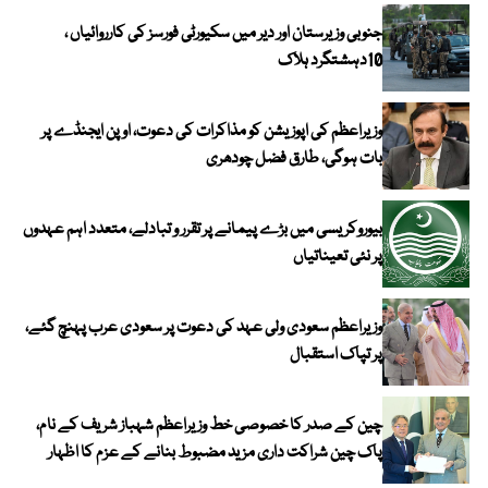
جنوبی وزیرستان اور دیر میں سکیورٹی فورسز کی کارروائیاں ،
10دہشتگرد ہلاک
وزیراعظم کی اپوزیشن کو مذاکرات کی دعوت، اوپن ایجنڈے پر
بات ہوگی، طارق فضل چودھری
بیوروکریسی میں بڑے پیمانے پر تقرر و تبادلے، متعدد اہم عہدوں
پر نئی تعیناتیاں
وزیراعظم سعودی ولی عہد کی دعوت پر سعودی عرب پہنچ گئے،
پر تپاک استقبال
چین کے صدر کا خصوصی خط وزیراعظم شہباز شریف کے نام،
پاک چین شراکت داری مزید مضبوط بنانے کے عزم کا اظہار