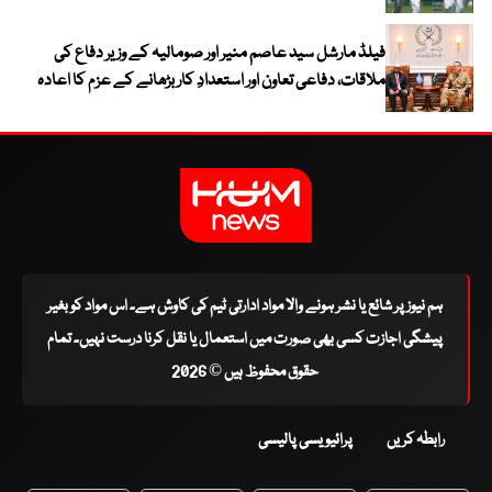
فیلڈ مارشل سید عاصم منیر اور صومالیہ کے وزیر دفاع کی
ملاقات، دفاعی تعاون اور استعدادِ کار بڑھانے کے عزم کا اعادہ
ہم نیوز پر شائع یا نشر ہونے والا مواد ادارتی ٹیم کی کاوش ہے۔ اس مواد کو بغیر
پیشگی اجازت کسی بھی صورت میں استعمال یا نقل کرنا درست نہیں۔ تمام
حقوق محفوظ ہیں © 2026
رابطہ کریں
پرائیویسی پالیسی