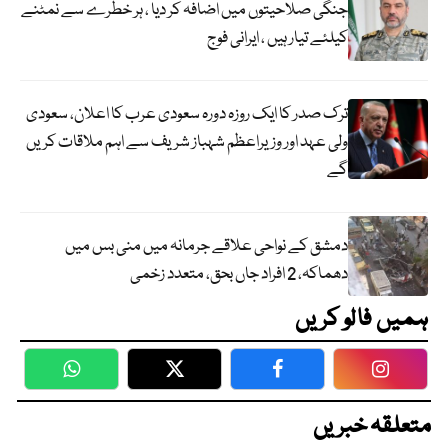
جنگی صلاحیتوں میں اضافہ کر دیا ، ہر خطرے سے نمٹنے
کیلئے تیار ہیں ، ایرانی فوج
ترک صدر کا ایک روزہ دورہ سعودی عرب کا اعلان، سعودی
ولی عہد اور وزیراعظم شہباز شریف سے اہم ملاقات کریں
گے
دمشق کے نواحی علاقے جرمانہ میں منی بس میں
دھماکہ، 2 افراد جاں بحق، متعدد زخمی
ہمیں فالو کریں
WhatsApp
Twitter
Facebook
Faceboo
متعلقہ خبریں