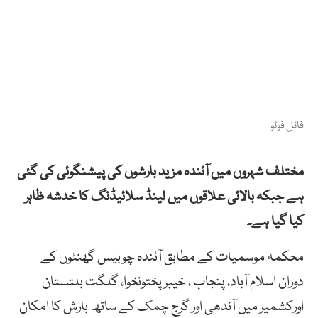
فائل فوٹو
مختلف شہروں میں آئندہ مزید بارشوں کی پیشنگوئی کی گئی
ہے جبکہ بالائی علاقوں میں لینڈ سلائیڈنگ کا خدشہ ظاہر
کیا گیا ہے۔
محکمہ موسمیات کے مطابق آئندہ چوبیس گھنٹوں کے
دوران اسلام آباد، پنجاب ، خیبر پختونخوا، گلگت بلتستان
اورکشمیر میں آندھی اور گرج چمک کے ساتھ بارش کا امکان