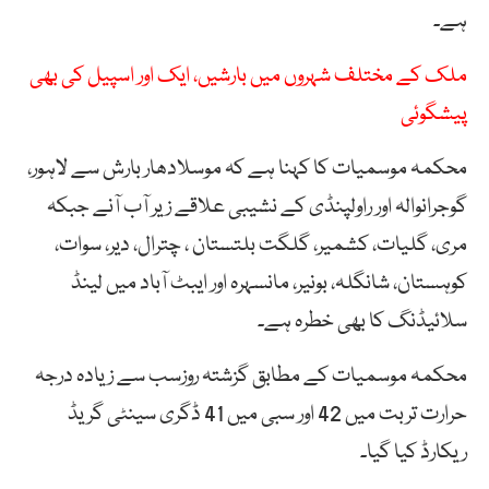
ہے۔
ملک کے مختلف شہروں میں بارشیں، ایک اور اسپیل کی بھی
پیشگوئی
محکمہ موسمیات کا کہنا ہے کہ موسلادھار بارش سے لاہور،
گوجرانوالہ اور راولپنڈی کے نشیبی علاقے زیر آب آنے جبکہ
مری، گلیات، کشمیر، گلگت بلتستان ، چترال، دیر، سوات،
کوہستان، شانگلہ، بونیر، مانسہرہ اور ایبٹ آباد میں لینڈ
سلائیڈنگ کا بھی خطرہ ہے۔
محکمہ موسمیات کے مطابق گزشتہ روزسب سے زیادہ درجہ
حرارت تربت میں 42 اور سبی میں 41 ڈگری سینٹی گریڈ
ریکارڈ کیا گیا۔