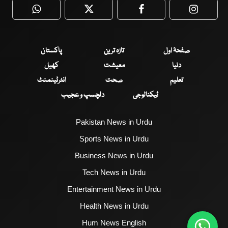
WhatsApp
Twitter
Facebook
Faceboo
صفحۂ اول
تازہ ترین
پاکستان
دنیا
معیشت
کھیل
تعلیم
صحت
انٹرٹینمنٹ
ٹیکنالوجی
دلچسپ و عجیب
Pakistan News in Urdu
Sports News in Urdu
Business News in Urdu
Tech News in Urdu
Entertainment News in Urdu
Health News in Urdu
Hum News English