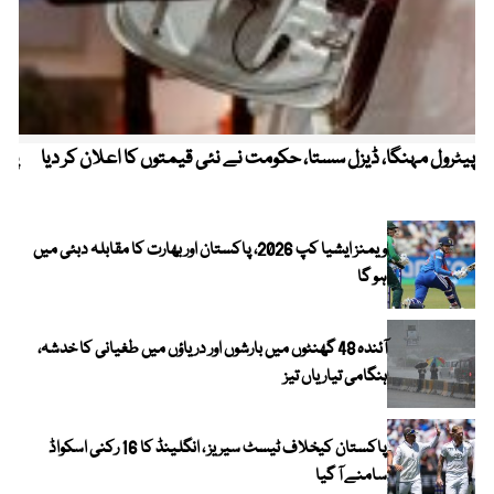
پیٹرول مہنگا، ڈیزل سستا، حکومت نے نئی قیمتوں کا اعلان کر دیا
پنج
ویمنز ایشیا کپ 2026، پاکستان اور بھارت کا مقابلہ دبئی میں
ہو گا
آئندہ 48 گھنٹوں میں بارشوں اور دریاؤں میں طغیانی کا خدشہ،
ہنگامی تیاریاں تیز
پاکستان کیخلاف ٹیسٹ سیریز ، انگلینڈ کا 16 رکنی اسکواڈ
سامنے آ گیا