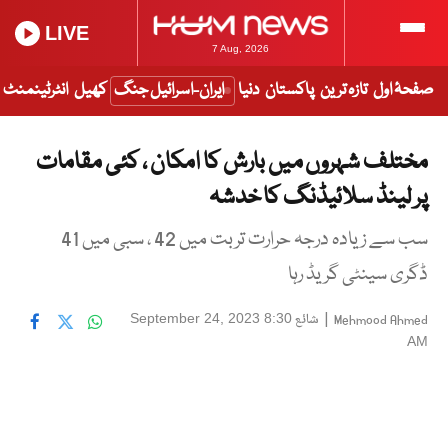
LIVE
7 Aug, 2026
صفحۂ اول
تازہ ترین
پاکستان
دنیا
ایران-اسرائیل جنگ
کھیل
انٹرٹینمنٹ
مختلف شہروں میں بارش کا امکان ، کئی مقامات
پر لینڈ سلائیڈنگ کا خدشہ
سب سے زیادہ درجہ حرارت تربت میں 42 ، سبی میں 41
ڈگری سینٹی گریڈ رہا
|
شائع
September 24, 2023 8:30
Mehmood Ahmed
AM