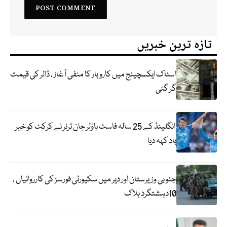
تازہ ترین خبریں
اسٹاک ایکسچینج میں کاروبار کا منفی آغاز ، ڈالر کی قیمت
گر گئی
انگلینڈ کے 25 سالہ فاسٹ باؤلر جان ٹرنر نے کرکٹ کو خیر
باد کہہ دیا
جنوبی وزیرستان اور دیر میں سکیورٹی فورسز کی کارروائیاں ،
10دہشتگرد ہلاک