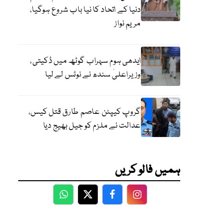
دنیا کے اتحاد کا نیا باب شروع ہوگیا،
مریم نواز
ایدھی ہوم سہراب گوٹھ میں ڈکیتی،
وزیراعلیٰ سندھ نے نوٹس لے لیا
گروپ کیپٹن عاصم طارق قتل کیس،
عدالت نے ملزم کو جیل بھیج دیا
ہمیں فالو کریں
WhatsApp
Twitter
Facebook
Facebook