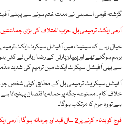
گزشتہ قومی اسمبلی نے مدت ختم ہونے سے پہلے آفی
آرمی ایکٹ ترمیمی بل، حزب اختلاف کی بڑی جماعتیں ا
خیال رہے کہ سینیٹ میں آفیشل سیکرٹ ایکٹ ترمیمی ب
برہم ہوگئے تھے اور پیپلز پارٹی کے رضا ربانی نے کئی ب
سے بھی آفیشل سیکرٹ ایکٹ میں ترمیم کی شدید مذم
آفیشل سیکریٹ ترمیمی بل کے مطابق کوئی شخص جو جان
خلاف کام ، ممنوعہ جگہ پر حملہ یا نقصان پہنچاتا ہے ج
ہے تو وہ جرم کا مرتکب ہوگا۔
فوج کو بدنام کرنے پر 2 سال قید اور جرمانہ ہو گا ، آرمی ایکٹ ترمیمی بل سینیٹ سے منظور