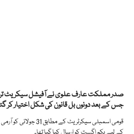
صدر مملکت عارف علوی نے آفیشل سیکریٹ ترمیمی
جس کے بعد دونوں بل قانون کی شکل اختیار کر گئ
قومی اسمبلی سیکرٹریٹ کے
کے لیے یکم اگست کو ارسال کیا گیا تھا۔