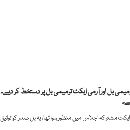
 بل اور آرمی ایکٹ ترمیمی بل پر دستخط کر دیے۔
ے۔
 مطابق 31 جولائی کو آرمی ایکٹ مشترکہ اجلاس میں منظور ہوا تھا، یہ بل صدر کو توثیق