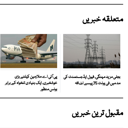
متعلقہ خبریں
پی آئی اے ملازمین کیلئے بڑی
بجلی مزید مہنگی، فیول ایڈجسٹمنٹ کی
خوشخبری، ایک بنیادی تنخواہ کے برابر
مد میں فی یونٹ 75 پیسے اضافہ
بونس منظور
مقبول ترین خبریں