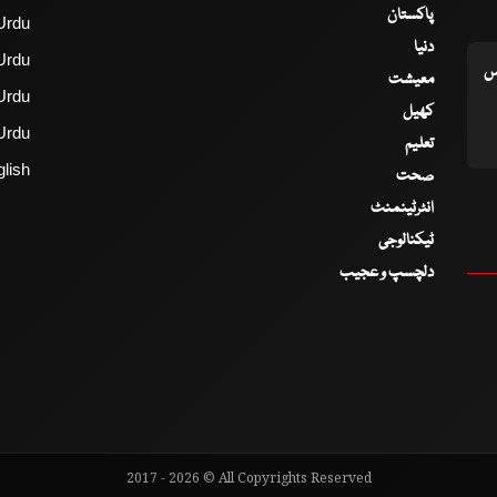
پاکستان
Urdu
دنیا
Urdu
اس
معیشت
Urdu
کھیل
Urdu
تعلیم
lish
صحت
انٹرٹینمنٹ
ٹیکنالوجی
دلچسپ و عجیب
2017 - 2026 © All Copyrights Reserved