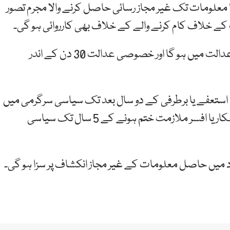
علومات تک غیر مجاز رسائی حاصل کرنے والا مجرم تصور
ات کے خلاف کام کرنے والے کے خلاف بھی کارروائی ہو گی۔
آفیشل سیکرٹ ایکٹ کے تحت ملزم کا ٹرائل خصوصی عدالت میں ہو گا اور خصوصی عدالت 30 دن کے اندر
، استعفے یا برطرفی کے دو سال بعد تک سیاسی سرگرمی میں
حصہ نہیں لے گا جبکہ حساس ڈیوٹی پر تعینات فوجی اہلکار یا افسر ملازمت ختم ہونے کے 5 سال تک سیاسی
د میں حاصل معلومات کے غیر مجاز انکشاف پر سزا ہو گی۔