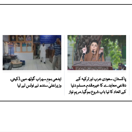
پاکستان، سعودی عرب اور ترکیہ کے
ایدھی ہوم سہراب گوٹھ میں ڈکیتی،
دفاعی معاہدے کا خیرمقدم، مسلم دنیا
وزیراعلیٰ سندھ نے نوٹس لے لیا
کے اتحاد کا نیا باب شروع ہوگیا، مریم نواز