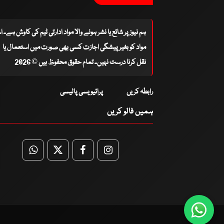
ہم نیوز پر شائع یا نشر ہونے والا مواد ادارتی ٹیم کی کاوش ہے۔ 
مواد کو بغیر پیشگی اجازت کسی بھی صورت میں استعمال یا
نقل کرنا درست نہیں۔ تمام حقوق محفوظ ہیں © 2026
رابطہ کریں
پرائیویسی پالیسی
ہمیں فالو کریں
WhatsApp
Twitter
Facebook
Facebook