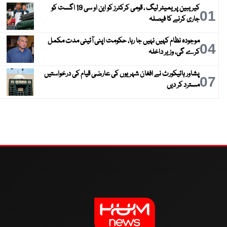
کیریبین پریمیئر لیگ ، قومی کرکٹرز کو این او سی 19 اگست کو
01
جاری کرنے کا فیصلہ
موجودہ نظام کہیں نہیں جا رہا، حکومت اپنی آئینی مدت مکمل
04
کرے گی، وزیر داخلہ
پشاور ہائیکورٹ نے افغان شہریوں کی عارضی قیام کی درخواستیں
07
مسترد کر دیں