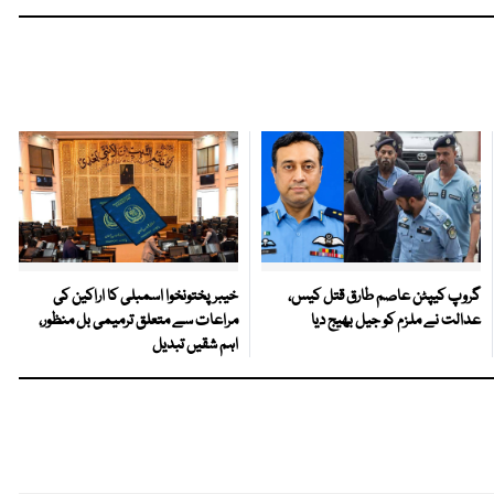
گروپ کیپٹن عاصم طارق قتل کیس،
خیبرپختونخوا اسمبلی کا اراکین کی
عدالت نے ملزم کو جیل بھیج دیا
مراعات سے متعلق ترمیمی بل منظور،
اہم شقیں تبدیل