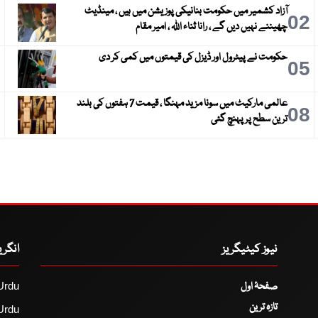
آزاد کشمیر میں حکومت بنانیکی پوزیشن میں ہیں ، مینڈیٹ
3
02
چھیننے نہیں دیں گے ، رانا ثناء اللہ ، امیر مقام
حکومت نے پیٹرول اور ڈیزل کی قیمتوں میں کمی کر دی
6
05
عالمی مارکیٹ میں سونا مزید مہنگا ، قیمت 7 ہفتوں کی بلند
9
08
ترین سطح پر پہنچ گئی
نیوز کیٹیگریز
انگر
صفحۂ اول
Urdu
تازہ ترین
Urdu