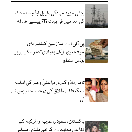
بجلی مزید مہنگی، فیول ایڈجسٹمنٹ
کی مد میں فی یونٹ 75 پیسے اضافہ
پی آئی اے ملازمین کیلئے بڑی
خوشخبری، ایک بنیادی تنخواہ کے برابر
بونس منظور
تامل ناڈو کے وزیراعلیٰ وجے کی اہلیہ
سنگیتا نے طلاق کی درخواست واپس لے
لی
پاکستان، سعودی عرب اور ترکیہ کے
دفاعی معاہدے کا خیرمقدم، مسلم