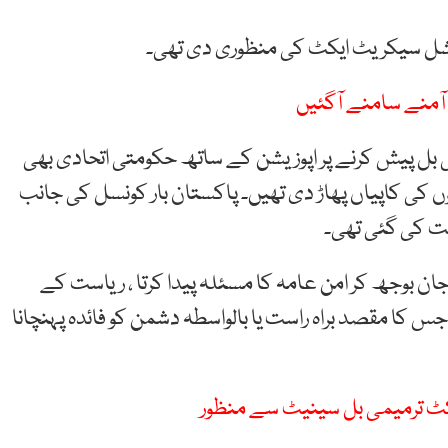
شل سیکریٹ ایکٹ کی منظوری دی تھی۔
ٓمنے سامنے آگئیں
ل پیش کرنے پر اپوزیشن کے ساتھ حکومتی اتحادی بھی
لوں کی کاپیاں پھاڑ دی تھیں۔ پاکستان بار کونسل کی جانب
ت کی گئی تھی۔
 بوجھ کر امن عامہ کا مسئلہ پیدا کرتا ، ریاست کے
س کا مقصد براہ راست یا بالواسطہ دشمن کو فائدہ پہنچانا