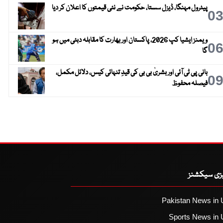
پیٹرول مہنگا، ڈیزل سستا، حکومت نے نئی قیمتوں کا اعلان کر دیا
0
ویمنز ایشیا کپ 2026، پاکستان اور بھارت کا مقابلہ دبئی میں ہو
0
گا
بانی پی ٹی آئی اور بشریٰ بی بی کی قیدِ تنہائی کیس، دلائل مکمل،
0
فیصلہ محفوظ
یزی سیکشنز
Pakistan News in 
Sports News in 