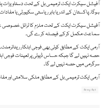
آفیشل سیکرٹ ایکٹ ترمیمی بل کے تحت دستاویزات یا م
ہوگا، پاکستان کے اندر یا باہر ریاستی سکیورٹی یا مفاد
سماعت مکمل کرکے فیصلہ کرے گی۔
آرمی ایکٹ کے مطابق کوئی بھی فوجی اہلکار ریٹائرمنٹ
سرگرمی میں حصہ نہیں لے گا۔
آرمی ایکٹ ترمیمی بل کے مطابق ملکی سلامتی اور مفا
Army Act