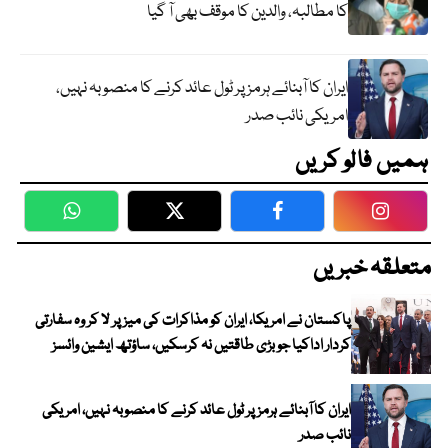
کا مطالبہ، والدین کا موقف بھی آ گیا
ایران کا آبنائے ہرمز پر ٹول عائد کرنے کا منصوبہ نہیں،
امریکی نائب صدر
ہمیں فالو کریں
WhatsApp
Twitter
Facebook
Faceboo
متعلقہ خبریں
پاکستان نے امریکا، ایران کو مذاکرات کی میز پر لا کر وہ سفارتی
کردار اداکیا جو بڑی طاقتیں نہ کرسکیں، ساؤتھ ایشین وائسز
ایران کا آبنائے ہرمز پر ٹول عائد کرنے کا منصوبہ نہیں، امریکی
نائب صدر