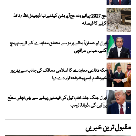
حج 2027: پرائیویٹ حج آپریشن کیلئے نیا ڈیجیٹل نظام نافذ
کرنے کا فیصلہ
ایران اور عمان آبنائے ہرمز سے متعلق معاہدے کے قریب پہنچ
گئے، عباس عراقچی
مکہ دفاعی معاہدے کا اسلامی ممالک کی جانب سے بھرپور
خیرمقدم، اہم پیشرفت قرار دے دیا
ایران جنگ جلد ختم ، تیل کی قیمتیں پہلے سے بھی نچلی سطح
پر آئیں گی ، ڈونلڈ ٹرمپ
مقبول ترین خبریں