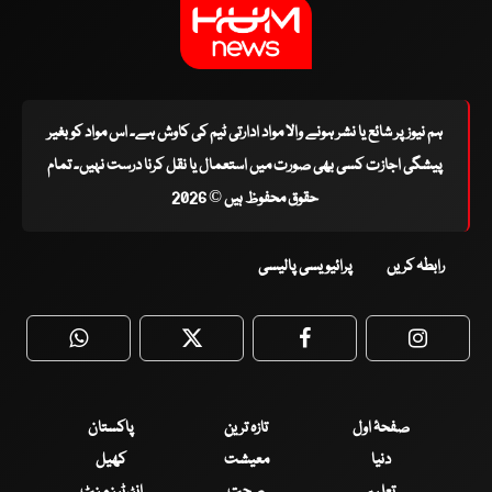
ہم نیوز پر شائع یا نشر ہونے والا مواد ادارتی ٹیم کی کاوش ہے۔ اس مواد کو بغیر
پیشگی اجازت کسی بھی صورت میں استعمال یا نقل کرنا درست نہیں۔ تمام
حقوق محفوظ ہیں © 2026
رابطہ کریں
پرائیویسی پالیسی
WhatsApp
Twitter
Facebook
Faceboo
صفحۂ اول
تازہ ترین
پاکستان
دنیا
معیشت
کھیل
تعلیم
صحت
انٹرٹینمنٹ