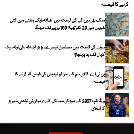
کرنے کا فیصلہ
چھی
ملک بھر میں آٹے کی قیمت میں اضافہ، ایک ہفتے میں کئی
شہروں میں 20 کلو تھیلا 100 روپے تک مہنگا
سونے کی قیمت میں مسلسل تیسرے روز بڑا اضافہ ، فی تولہ ریٹ
کہاں تک جا پہنچا؟
پی ٹی اے کا ای سم کے اجرا اور تبدیلی کی فیس کم کرنے کا
فیصلہ
ورلڈ کپ 2027 کے میزبان ممالک کے درمیان ٹی ٹوئنٹی سیریز
کا اعلان