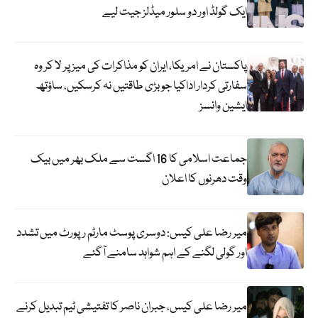
ایک گولڈ اور دو سلور میڈلز جیت لیے
پاکستان نے امریکا، ایران کو مذاکرات کی میز پر لا کر وہ
سفارتی کردار اداکیا جو بڑی طاقتیں نہ کرسکیں، ساؤتھ
ایشین وائسز
جماعت اسلامی کا 16 اگست سے ملک بھر میں بیک
وقت دھرنوں کا اعلان
میر رضا علی کیس: دوسری پوسٹ مارٹم رپورٹ میں تشدد
اور گولی لگنے کے اہم شواہد سامنے آگئے
میر رضا علی کیس، جبران ناصر کا تفتیشی ٹیم تبدیل کرنے