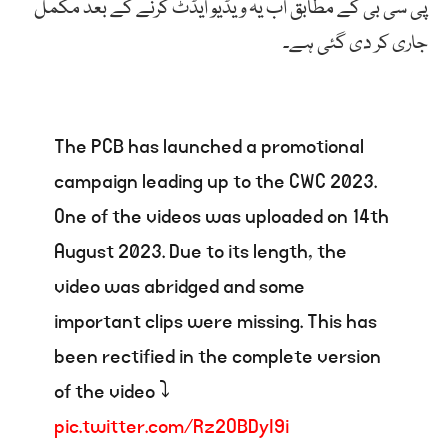
پی سی بی کے مطابق اب یہ ویڈیو ایڈٹ کرنے کے بعد مکمل
جاری کر دی گئی ہے۔
The PCB has launched a promotional
campaign leading up to the CWC 2023.
One of the videos was uploaded on 14th
August 2023. Due to its length, the
video was abridged and some
important clips were missing. This has
been rectified in the complete version
of the video ⤵️
pic.twitter.com/Rz2OBDyI9i