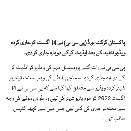
پاکستان کرکٹ بورڈ (پی سی بی) نے 14 اگست کو جاری کردہ
ویڈیو تنقید کے بعد ایڈیٹ کر کے دوبارہ جاری کر دی۔
پی سی بی نے رات گئے پروموشنل مہم کی ویڈیو کو ایڈیٹ کر
کے دوبارہ جاری کر دیا۔ سماجی رابطے کی ویب سائٹ ٹوئٹر پر
شیئر کردہ ویڈیو سے متعلق کہا گیا ہے کہ پی سی بی نے 14
اگست 2023 کو جو ویڈیو شیئر کی تھی وہ طویل ہونے کی وجہ
سے مختصر جاری کی گئی تھی جس میں سے کچھ کلپس
غائب تھے۔