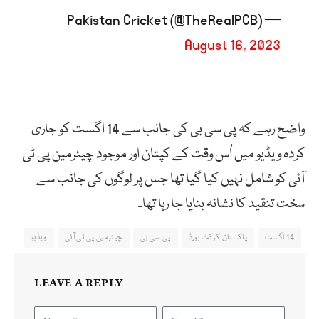
— Pakistan Cricket (@TheRealPCB)
August 16, 2023
واضح رہے کہ پی سی بی کی جانب سے 14 اگست کو جاری
کردہ ویڈیو میں اُس وقت کے کپتان اور موجود چیئرمین پی ٹی
آئی کو شامل نہیں کیا گیا تھا جس پر لوگوں کی جانب سے
سخت تنقید کا نشانہ بنایا جا رہا تھا۔
14 اگست
پاکستان کرکٹ بورڈ
پی سی بی
چیئرمین پی ٹی آئی
ویڈیو
LEAVE A REPLY