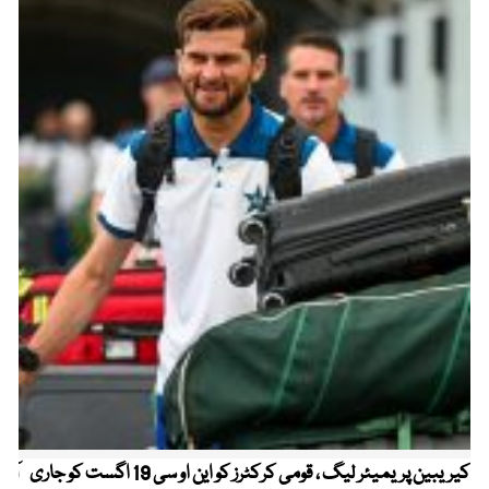
کیریبین پریمیئر لیگ ، قومی کرکٹرز کو این او سی 19 اگست کو جاری
آز