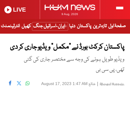
LIVE
9 Aug, 2026
صفحۂ اول
تازہ ترین
پاکستان
دنیا
ایران-اسرائیل جنگ
کھیل
انٹرٹینمنٹ
پاکستان کرکٹ بورڈ نے “مکمل” ویڈیو جاری کر دی
ویڈیو طویل ہونے کی وجہ سے مختصر جاری کی گئی
تھی، پی سی بی
|
شائع
August 17, 2023 1:47 AM
Ahmed Hussain