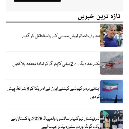
تازہ ترین خبریں
معروف فٹبالر لیونل میسی کے والد انتقال کر گئے
یکے بعد دیگرے 2 ہیلی کاپٹر گر کر تباہ؛ متعدد ہلاکتیں
آبنائے ہرمز کھولنے کیلئے ایران نے امریکا کو 6 شرائط پیش
کر دیں
انٹرنیشنل نیوکلیئر سائنس اولمپیاڈ 2026، پاکستان نے
ایک گولڈ اور دو سلور میڈلز جیت لیے