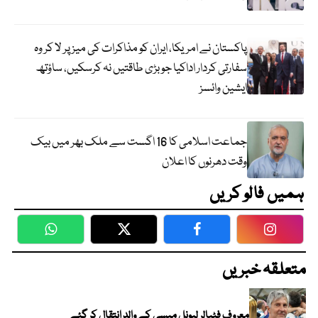
پاکستان نے امریکا، ایران کو مذاکرات کی میز پر لا کر وہ
سفارتی کردار اداکیا جو بڑی طاقتیں نہ کرسکیں، ساؤتھ
ایشین وائسز
جماعت اسلامی کا 16 اگست سے ملک بھر میں بیک
وقت دھرنوں کا اعلان
ہمیں فالو کریں
WhatsApp
Twitter
Facebook
Faceboo
متعلقہ خبریں
معروف فٹبالر لیونل میسی کے والد انتقال کر گئے