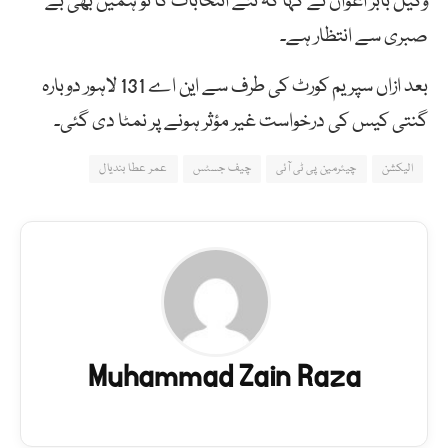
وکیل بابر اعوان نے کہا کہ نئے انتخابات کا تو ہمیں بھی بے
صبری سے انتظار ہے۔
بعد ازاں سپریم کورٹ کی طرف سے این اے 131 لاہور دوبارہ
گنتی کیس کی درخواست غیر مؤثر ہونے پر نمٹا دی گئی۔
الیکشن
چیئرمین پی ٹی آئی
چیف جسٹس
عمر عطا بندیال
Muhammad Zain Raza