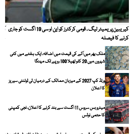
کیریبین پریمیئر لیگ ، قومی کرکٹرز کو این او سی 19 اگست کو جاری
آز
کرنے کا فیصلہ
چھی
ملک بھر میں آٹے کی قیمت میں اضافہ، ایک ہفتے میں کئی
شہروں میں 20 کلو تھیلا 100 روپے تک مہنگا
ورلڈ کپ 2027 کے میزبان ممالک کے درمیان ٹی ٹوئنٹی سیریز
کا اعلان
میٹرو بس سروس 11 اگست سے بند کرنے کا اعلان، نجی کمپنی
کا حتمی نوٹس