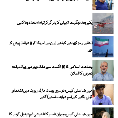
یکے بعد دیگرے 2 ہیلی کاپٹر گر کر تباہ؛ متعدد ہلاکتیں
آبنائے ہرمز کھولنے کیلئے ایران نے امریکا کو 6 شرائط پیش کر
دیں
جماعت اسلامی کا 16 اگست سے ملک بھر میں بیک وقت
دھرنوں کا اعلان
میر رضا علی کیس: دوسری پوسٹ مارٹم رپورٹ میں تشدد اور
گولی لگنے کے اہم شواہد سامنے آگئے
میر رضا علی کیس، جبران ناصر کا تفتیشی ٹیم تبدیل کرنے کا