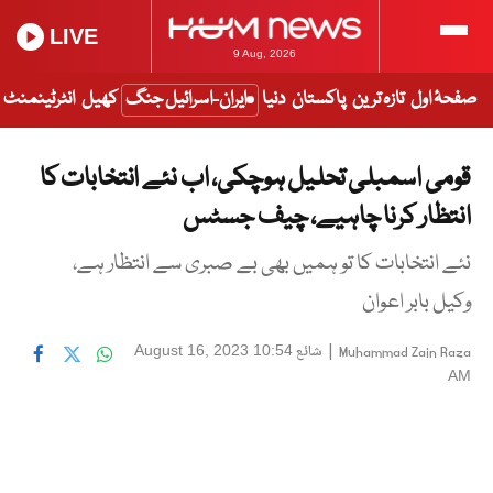
LIVE
9 Aug, 2026
صفحۂ اول
تازہ ترین
پاکستان
دنیا
ایران-اسرائیل جنگ
کھیل
انٹرٹینمنٹ
قومی اسمبلی تحلیل ہوچکی، اب نئے انتخابات کا
انتظار کرنا چاہیے، چیف جسٹس
نئے انتخابات کا تو ہمیں بھی بے صبری سے انتظار ہے،
وکیل بابر اعوان
|
شائع
August 16, 2023 10:54
Muhammad Zain Raza
AM