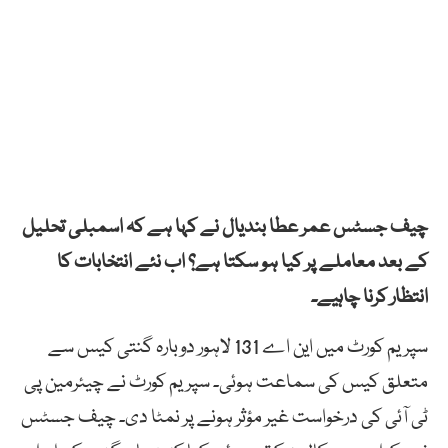
چیف جسٹس عمر عطا بندیال نے کہا ہے کہ اسمبلی تحلیل
کے بعد معاملے پر کیا ہو سکتا ہے؟ اب نئے انتخابات کا
انتظار کرنا چاہیے۔
سپریم کورٹ میں این اے 131 لاہور دوبارہ گنتی کیس سے
متعلق کیس کی سماعت ہوئی۔ سپریم کورٹ نے چیئرمین پی
ٹی آئی کی درخواست غیر مؤثر ہونے پر نمٹا دی۔ چیف جسٹس