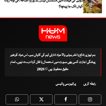
سونے کی قیمت میں مسلسل تیسرے روز بڑا اضافہ ، فی تولہ ریٹ
کہاں تک جا پہنچا؟
ہم نیوز پر شائع یا نشر ہونے والا مواد ادارتی ٹیم کی کاوش ہے۔ اس مواد کو بغیر
پیشگی اجازت کسی بھی صورت میں استعمال یا نقل کرنا درست نہیں۔ تمام
حقوق محفوظ ہیں © 2026
رابطہ کریں
پرائیویسی پالیسی
WhatsApp
Twitter
Facebook
Faceboo