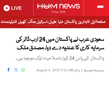
LIVE
9 Aug, 2026
صفحۂ اول
تازہ ترین
پاکستان
دنیا
ایران-اسرائیل جنگ
کھیل
انٹرٹینمنٹ
سعودی عرب نے پاکستان میں 24 ارب ڈالر کی
سرمایہ کاری کا عندیہ دے دیا، مصدق ملک
پاکستان کے پاس 24 کروڑ باصلاحیت لوگ موجود ہیں۔
|
شائع
August 4, 2023 5:51 AM
Ahmed Hussain