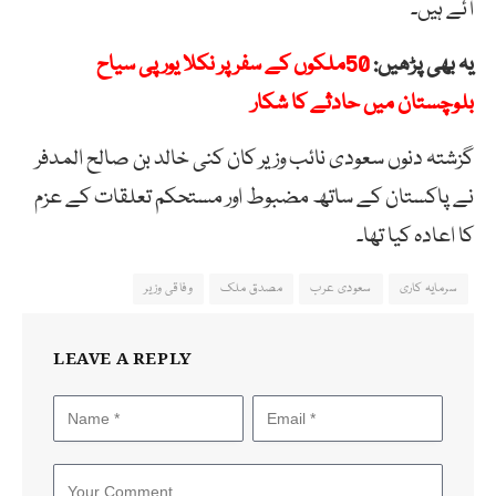
آئے ہیں۔
یہ بھی پڑھیں:
50ملکوں کے سفر پر نکلا یورپی سیاح
بلوچستان میں حادثے کا شکار
گزشتہ دنوں سعودی نائب وزیر کان کنی خالد بن صالح المدفر
نے پاکستان کے ساتھ مضبوط اور مستحکم تعلقات کے عزم
کا اعادہ کیا تھا۔
سرمایہ کاری
سعودی عرب
مصدق ملک
وفاقی وزیر
LEAVE A REPLY