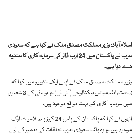
اسلام آباد: وزیر مملکت مصدق ملک نے کہا ہے کہ سعودی
عرب نے پاکستان میں 24 ارب ڈالر کی سرمایہ کاری کا عندیہ
دے دیا ہے۔
وزیر مملکت مصدق ملک نے اپنے ایک انٹرویو میں کہا کہ
زراعت، انفارمیشن ٹیکنالوجی (آئی ٹی) اور توانائی کے 3 شعبوں
میں سرمایہ کاری کے بہت مواقع موجود ہیں۔
انہوں نے کہا کہ پاکستان کے پاس 24 کروڑ باصلاحیت لوگ
موجود ہیں اور وہ پاک سعودی عرب تعلقات کی تعمیر کے لیے