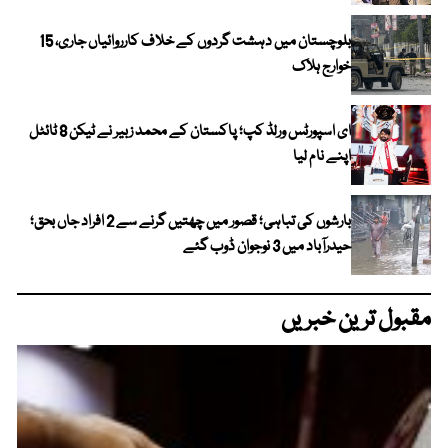
بلوچستان میں دہشت گردوں کے خلاف کارروائیاں جاری، 15
خوارج ہلاک
ای اسپورٹس ورلڈ کپ؛ پاکستان کے محمد زبیر نے ٹیکن 8 ٹائٹل
اپنے نام لیا
بارشوں کی تباہی؛ قصور میں چھتیں گرنے سے 2 افراد جاں بحق؛
حیدرآباد میں 3 نوجوان ڈوب گئے
مقبول ترین خبریں