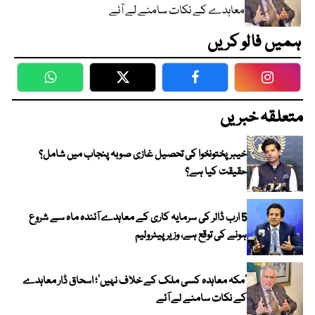
معاہدے کے نکات سامنے لے آئے
ہمیں فالو کریں
WhatsApp
Twitter
Facebook
Faceboo
متعلقہ خبریں
خیبر پختونخوا کی تحصیل غازی صوبہ پنجاب میں شامل؟
حقیقت کیا ہے؟
5 ارب ڈالر کی سرمایہ کاری کے معاہدے آئندہ ماہ سے شروع
ہونے کی توقع ہے، وزیر پیٹرولیم
‘مکہ معاہدہ کسی ملک کے خلاف نہیں’؛ اسحاق ڈار معاہدے
کے نکات سامنے لے آئے