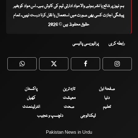
ہم نیوز پر شائع یا نشر ہونے والا مواد ادارتی ٹیم کی کاوش ہے۔ اس مواد کو بغیر
پیشگی اجازت کسی بھی صورت میں استعمال یا نقل کرنا درست نہیں۔ تمام
حقوق محفوظ ہیں © 2026
رابطہ کریں
پرائیویسی پالیسی
WhatsApp
Twitter
Facebook
Faceboo
صفحۂ اول
تازہ ترین
پاکستان
دنیا
معیشت
کھیل
تعلیم
صحت
انٹرٹینمنٹ
ٹیکنالوجی
دلچسپ و عجیب
Pakistan News in Urdu