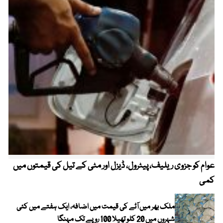
عوام کو جزوی ریلیف، پیٹرول، ڈیزل اور مٹی کے تیل کی قیمتوں میں
4 روز میں سونے کی قیمت میں بڑا اضافہ
کمی
ملک بھر میں آٹے کی قیمت میں اضافہ، ایک ہفتے میں کئی
شہروں میں 20 کلو تھیلا 100 روپے تک مہنگا