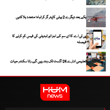
یکے بعد دیگرے 2 ہیلی کاپٹر گر کر تباہ؛ متعدد ہلاکتیں
پی ٹی اے کا ای سم کے اجرا اور تبدیلی کی فیس کم کرنے کا
فیصلہ
تعلیمی ادارے 24 اگست تک بند رہیں گے، رانا سکندر حیات