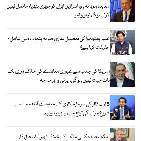
معاہدہ ہو یا نہ ہو، اسرائیل ایران کو جوہری ہتھیارحاصل نہیں
کرنے دیگا، نیتن یاہو
خیبر پختونخوا کی تحصیل غازی صوبہ پنجاب میں شامل؟
حقیقت کیا ہے؟
امریکا کی جانب سے عبوری معاہدے کی خلاف ورزی تک
بات چیت نہیں ہو گی، ایرانی وزیر خارجہ
5 ارب ڈالر کی سرمایہ کاری کے معاہدے آئندہ ماہ سے
شروع ہونے کی توقع ہے، وزیر پیٹرولیم
‘مکہ معاہدہ کسی ملک کے خلاف نہیں’؛ اسحاق ڈار