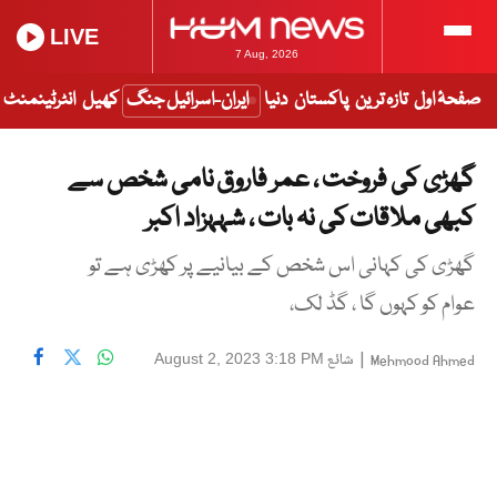
LIVE
7 Aug, 2026
صفحۂ اول
تازہ ترین
پاکستان
دنیا
ایران-اسرائیل جنگ
کھیل
انٹرٹینمنٹ
گھڑی کی فروخت ، عمر فاروق نامی شخص سے
کبھی ملاقات کی نہ بات ، شہہزاد اکبر
گھڑی کی کہانی اس شخص کے بیانیے پر کھڑی ہے تو
عوام کو کہوں گا ، گڈ لک،
|
شائع
August 2, 2023 3:18 PM
Mehmood Ahmed