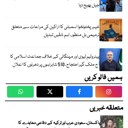
جیل بھیج دیا
خیبرپختونخوا اسمبلی کا اراکین کی مراعات سے متعلق
ترمیمی بل منظور، اہم شقیں تبدیل
پیٹرولیم لیوی اور مہنگائی کے خلاف جماعت اسلامی کا
آج ملک گیر احتجاج، 510 شاہراہوں پر دھرنوں کا اعلان
ہمیں فالو کریں
WhatsApp
Twitter
Facebook
Faceboo
متعلقہ خبریں
پاکستان، سعودی عرب اور ترکیہ کے دفاعی معاہدے کا