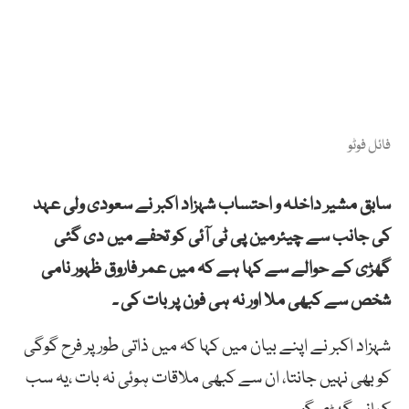
فائل فوٹو
سابق مشیر داخلہ و احتساب شہزاد اکبر نے سعودی ولی عہد
کی جانب سے چیئرمین پی ٹی آئی کو تحفے میں دی گئی
گھڑی کے حوالے سے کہا ہے کہ میں عمر فاروق ظہور نامی
شخص سے کبھی ملا اور نہ ہی فون پر بات کی ۔
شہزاد اکبر نے اپنے بیان میں کہا کہ میں ذاتی طور پر فرح گوگی
کو بھی نہیں جانتا، ان سے کبھی ملاقات ہوئی نہ بات ،یہ سب