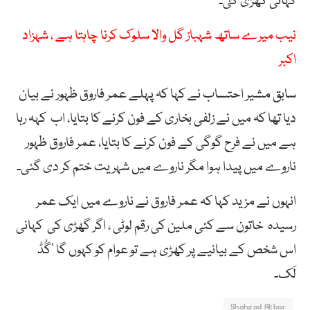
کہانی گھڑی گئ۔
نیب میرے ساتھ شہباز گل والا سلوک کرنا چاہتا ہے ، شہزاد
اکبر
سابق مشیر احتساب نے کہا کہ پہلے عمر فاروق ظہور نے بیان
دیا تھا کہ میں نے زلفی بخاری کے فون کرنے کا بتایا، اب کہہ رہا
ہے میں نے فرح گوگی کے فون کرنے کا بتایا، عمر فاروق ظہور
ناروے میں پیدا ہوا مگر ناروے میں شہریت ختم کر دی گئی۔
انہوں نے مزید کہا کہ عمر فاروق نے ناروے میں ایک عمر
رسیدہ خاتون سے کئی ملین کی رقم لوٹی ، اگر گھڑی کی کہانی
اس شخص کے بیانیے پر کھڑی ہے تو عوام کو کہوں گا ’گُڈ
لَک۔
Shahzad Akbar