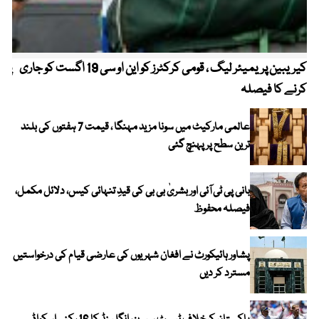
کیریبین پریمیئر لیگ ، قومی کرکٹرز کو این او سی 19 اگست کو جاری
پیٹ
کرنے کا فیصلہ
عالمی مارکیٹ میں سونا مزید مہنگا ، قیمت 7 ہفتوں کی بلند
ترین سطح پر پہنچ گئی
بانی پی ٹی آئی اور بشریٰ بی بی کی قیدِ تنہائی کیس، دلائل مکمل،
فیصلہ محفوظ
پشاور ہائیکورٹ نے افغان شہریوں کی عارضی قیام کی درخواستیں
مسترد کر دیں