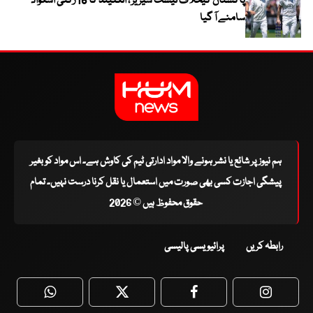
پاکستان کیخلاف ٹیسٹ سیریز ، انگلینڈ کا 16 رکنی اسکواڈ
سامنے آ گیا
ہم نیوز پر شائع یا نشر ہونے والا مواد ادارتی ٹیم کی کاوش ہے۔ اس مواد کو بغیر
پیشگی اجازت کسی بھی صورت میں استعمال یا نقل کرنا درست نہیں۔ تمام
حقوق محفوظ ہیں © 2026
رابطہ کریں
پرائیویسی پالیسی
WhatsApp
Twitter
Facebook
Faceboo