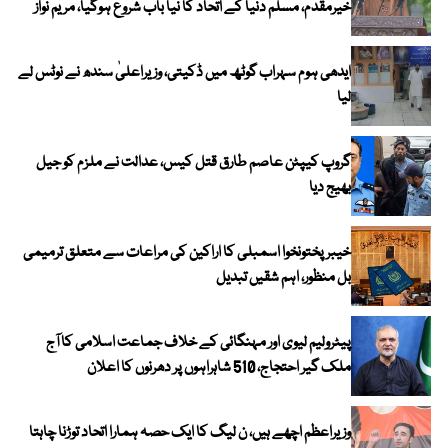
خیرمقدم، مسلم دنیا کے اتحاد کا نیا باب شروع ہوگیا، مریم نواز
ایدھی ہوم سہراب گوٹھ میں ڈکیتی، وزیراعلیٰ سندھ نے نوٹس لے
لیا
گروپ کیپٹن عاصم طارق قتل کیس، عدالت نے ملزم کو جیل
بھیج دیا
خیبرپختونخوا اسمبلی کا اراکین کی مراعات سے متعلق ترمیمی
بل منظور، اہم شقیں تبدیل
پیٹرولیم لیوی اور مہنگائی کے خلاف جماعت اسلامی کا آج
ملک گیر احتجاج، 510 شاہراہوں پر دھرنوں کا اعلان
وزیراعظم اچھے ہیں، ن لیگ کا ایک حصہ ہمارا اتحاد توڑنا چاہتا