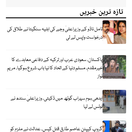
تازہ ترین خبریں
تامل ناڈو کے وزیراعلیٰ وجے کی اہلیہ سنگیتا نے طلاق کی
درخواست واپس لے لی
پاکستان، سعودی عرب اور ترکیہ کے دفاعی معاہدے کا
خیرمقدم، مسلم دنیا کے اتحاد کا نیا باب شروع ہوگیا، مریم
نواز
ایدھی ہوم سہراب گوٹھ میں ڈکیتی، وزیراعلیٰ سندھ نے
نوٹس لے لیا
گروپ کیپٹن عاصم طارق قتل کیس، عدالت نے ملزم کو