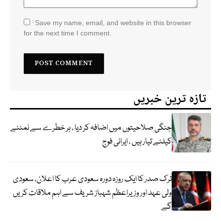
Save my name, email, and website in this browser
for the next time I comment.
تازہ ترین خبریں
جنگی صلاحیتوں میں اضافہ کر دیا ، ہر خطرے سے نمٹنے
کیلئے تیار ہیں ، ایرانی فوج
ترک صدر کا ایک روزہ دورہ سعودی عرب کا اعلان، سعودی
ولی عہد اور وزیراعظم شہباز شریف سے اہم ملاقات کریں
گے