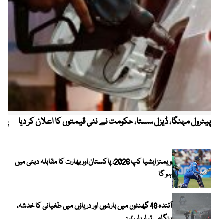
پیٹرول مہنگا، ڈیزل سستا، حکومت نے نئی قیمتوں کا اعلان کر دیا
پنج
ویمنز ایشیا کپ 2026، پاکستان اور بھارت کا مقابلہ دبئی میں
ہو گا
آئندہ 48 گھنٹوں میں بارشوں اور دریاؤں میں طغیانی کا خدشہ،
ہنگامی تیاریاں تیز