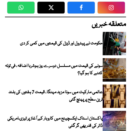
WhatsApp
Twitter
Facebook
Faceboo
متعلقہ خبریں
حکومت نے پیٹرول اور ڈیزل کی قیمتوں میں کمی کر دی
سونے کی قیمت میں مسلسل دوسرے روز ہوشربا اضافہ ، فی تولہ
کتنے کا ہو گیا؟
عالمی مارکیٹ میں سونا مزید مہنگا ، قیمت 7 ہفتوں کی بلند
ترین سطح پر پہنچ گئی
پاکستان اسٹاک ایکسچینج میں کاروبار کے آغاز پر تیزی،امریکی
ڈالر کی قدر بھی گر گئی