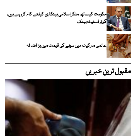
حکومت کیساتھ ملکر اسلامی بینکاری کیلئے کام کر رہے ہیں ،
گورنر اسٹیٹ بینک
عالمی مارکیٹ میں سونے کی قیمت میں بڑا اضافہ
مقبول ترین خبریں