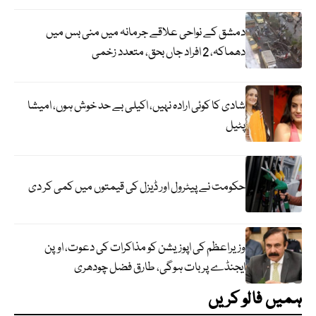
دمشق کے نواحی علاقے جرمانہ میں منی بس میں
دھماکہ، 2 افراد جاں بحق، متعدد زخمی
شادی کا کوئی ارادہ نہیں، اکیلی بے حد خوش ہوں، امیشا
پٹیل
حکومت نے پیٹرول اور ڈیزل کی قیمتوں میں کمی کر دی
وزیراعظم کی اپوزیشن کو مذاکرات کی دعوت، اوپن
ایجنڈے پر بات ہوگی، طارق فضل چودھری
ہمیں فالو کریں