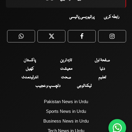
رابطہ کریں
پرائیویسی پالیسی
WhatsApp
Twitter
Facebook
Faceboo
صفحۂ اول
تازہ ترین
پاکستان
دنیا
معیشت
کھیل
تعلیم
صحت
انٹرٹینمنٹ
ٹیکنالوجی
دلچسپ و عجیب
Pakistan News in Urdu
Sports News in Urdu
Business News in Urdu
Tech News in Urdu