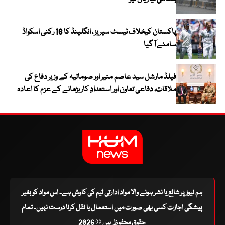
پاکستان کیخلاف ٹیسٹ سیریز ، انگلینڈ کا 16 رکنی اسکواڈ
سامنے آ گیا
فیلڈ مارشل سید عاصم منیر اور صومالیہ کے وزیر دفاع کی
ملاقات، دفاعی تعاون اور استعدادِ کار بڑھانے کے عزم کا اعادہ
ہم نیوز پر شائع یا نشر ہونے والا مواد ادارتی ٹیم کی کاوش ہے۔ اس مواد کو بغیر
پیشگی اجازت کسی بھی صورت میں استعمال یا نقل کرنا درست نہیں۔ تمام
حقوق محفوظ ہیں © 2026