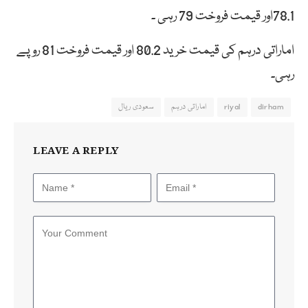
78.1اور قیمت فروخت 79 رہی ۔
اماراتی درہم کی قیمت خرید 80.2 اور قیمت فروخت 81 روپے
رہی۔
dirham
riyal
اماراتی درہم
سعودی ریال
LEAVE A REPLY