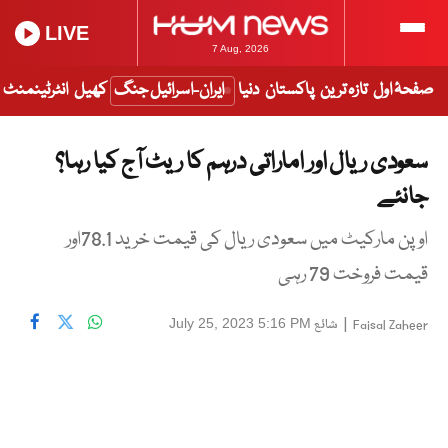
LIVE
7 Aug, 2026
صفحۂ اول
تازہ ترین
پاکستان
دنیا
ایران-اسرائیل جنگ
کھیل
انٹرٹینمنٹ
سعودی ریال اور اماراتی درہم کا ریٹ آج کیا رہا؟
جانئے
اوپن مارکیٹ میں سعودی ریال کی قیمت خرید 78.1اور
قیمت فروخت 79 رہی
|
شائع
July 25, 2023 5:16 PM
Faisal Zaheer