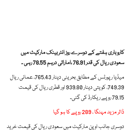
کاروباری ہفتے کے دوسرے روز انٹربینک مارکیٹ میں
سعودی ریال کی قدر 76.91 ،اماراتی درہم 78.55 رہی ۔
میڈیا رپورٹس کے مطابق بحرینی دینار 765.43، عمانی ریال
749.39، کویتی دینار 939.80 اور قطری ریال کی قیمت
79.15 روپے ریکارڈ کی گئی۔
ڈالر مزید مہنگا ، 289 روپے کا ہو گیا
دوسری جانب اوپن مارکیٹ میں سعودی ریال کی قیمت خرید