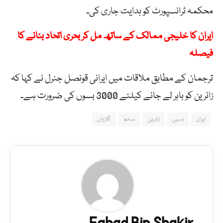
محکمہ ٹرانسپورٹ کو ہدایت جاری کی۔
ایران کا خلیجی ممالک کے ساتھ مل کر بحری اتحاد بنانے کا
فیصلہ
ترجمان کے مطابق ملاقات میں ایرانی قونصل جنرل نے کہا کہ
زائرین کو باہر لے جانے کیلئے 3000 بسوں کی ضرورت ہے۔
ایران
بسیں
زائرین
سندھ
گاڑیاں