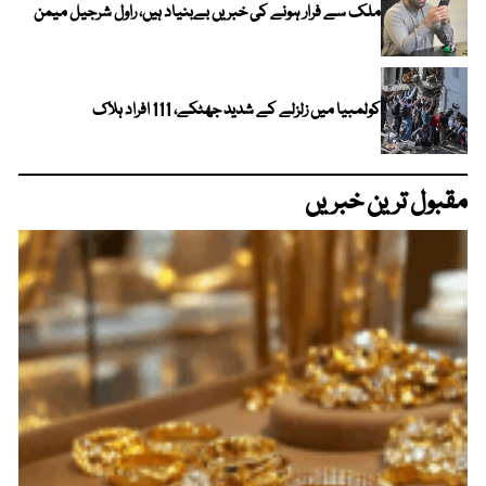
ملک سے فرار ہونے کی خبریں بےبنیاد ہیں، راول شرجیل میمن
کولمبیا میں زلزلے کے شدید جھٹکے، 111 افراد ہلاک
مقبول ترین خبریں