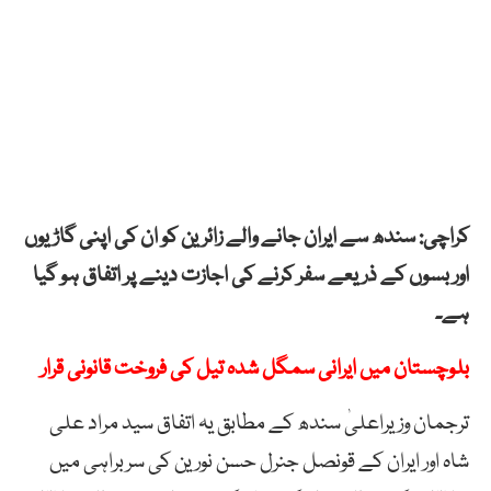
کراچی: سندھ سے ایران جانے والے زائرین کو ان کی اپنی گاڑیوں
اور بسوں کے ذریعے سفر کرنے کی اجازت دینے پر اتفاق ہو گیا
ہے۔
بلوچستان میں ایرانی سمگل شدہ تیل کی فروخت قانونی قرار
ترجمان وزیراعلیٰ سندھ کے مطابق یہ اتفاق سید مراد علی
شاہ اور ایران کے قونصل جنرل حسن نورین کی سربراہی میں