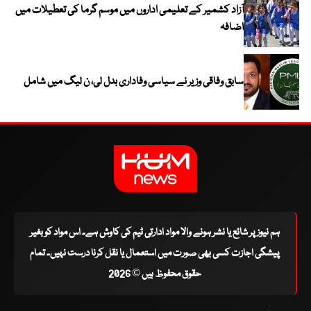
آزاد کشمیر کے تعلیمی اداروں میں موسم گرما کی تعطیلات میں
اضافہ
سابق وفاقی وزیر نے سیاسی وفاداری بدل لی، ن لیگ میں شامل
ہم نیوز پر شائع یا نشر ہونے والا مواد ادارتی ٹیم کی کاوش ہے۔ اس مواد کو بغیر
پیشگی اجازت کسی بھی صورت میں استعمال یا نقل کرنا درست نہیں۔ تمام
حقوق محفوظ ہیں © 2026