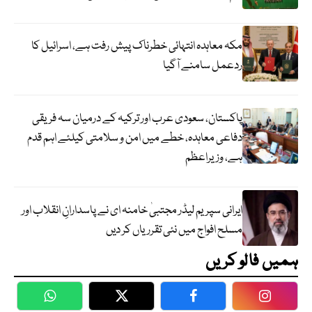
مکہ معاہدہ انتہائی خطرناک پیش رفت ہے، اسرائیل کا
ردعمل سامنے آگیا
پاکستان، سعودی عرب اور ترکیہ کے درمیان سہ فریقی
دفاعی معاہدہ، خطے میں امن و سلامتی کیلئے اہم قدم
ہے، وزیراعظم
ایرانی سپریم لیڈر مجتبیٰ خامنہ ای نے پاسدارانِ انقلاب اور
مسلح افواج میں نئی تقرریاں کر دیں
ہمیں فالو کریں
WhatsApp
Twitter
Facebook
Faceboo