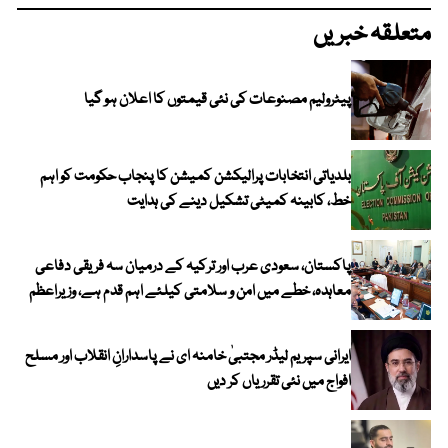
متعلقہ خبریں
پیٹرولیم مصنوعات کی نئی قیمتوں کا اعلان ہو گیا
بلدیاتی انتخابات پرالیکشن کمیشن کا پنجاب حکومت کو اہم
خط، کابینہ کمیٹی تشکیل دینے کی ہدایت
پاکستان، سعودی عرب اور ترکیہ کے درمیان سہ فریقی دفاعی
معاہدہ، خطے میں امن و سلامتی کیلئے اہم قدم ہے، وزیراعظم
ایرانی سپریم لیڈر مجتبیٰ خامنہ ای نے پاسدارانِ انقلاب اور مسلح
افواج میں نئی تقرریاں کر دیں