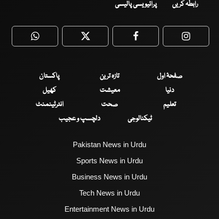
رابطہ کریں
پرائیویسی پالیسی
WhatsApp
Twitter
Facebook
Faceboo
صفحۂ اول
تازہ ترین
پاکستان
دنیا
معیشت
کھیل
تعلیم
صحت
انٹرٹینمنٹ
ٹیکنالوجی
دلچسپ و عجیب
Pakistan News in Urdu
Sports News in Urdu
Business News in Urdu
Tech News in Urdu
Entertainment News in Urdu