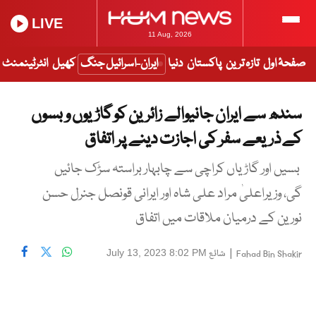
LIVE
11 Aug, 2026
صفحۂ اول
تازہ ترین
پاکستان
دنیا
ایران-اسرائیل جنگ
کھیل
انٹرٹینمنٹ
سندھ سے ایران جانیوالے زائرین کو گاڑیوں و بسوں
کے ذریعے سفر کی اجازت دینے پر اتفاق
بسیں اور گاڑیاں کراچی سے چابہار براستہ سڑک جائیں
گی، وزیراعلیٰ مراد علی شاہ اور ایرانی قونصل جنرل حسن
نورین کے درمیان ملاقات میں اتفاق
|
شائع
July 13, 2023 8:02 PM
Fahad Bin Shakir