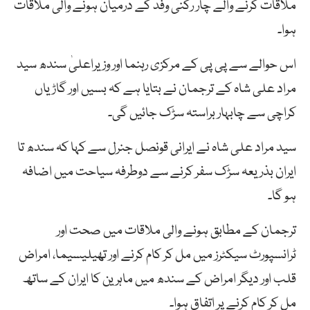
ملاقات کرنے والے چار رکنی وفد کے درمیان ہونے والی ملاقات
ہوا۔
اس حوالے سے پی پی کے مرکزی رہنما اور وزیراعلیٰ سندھ سید
مراد علی شاہ کے ترجمان نے بتایا ہے کہ بسیں اور گاڑیاں
کراچی سے چابہار براستہ سڑک جائیں گی۔
سید مراد علی شاہ نے ایرانی قونصل جنرل سے کہا کہ سندھ تا
ایران بذریعہ سڑک سفر کرنے سے دوطرفہ سیاحت میں اضافہ
ہو گا۔
ترجمان کے مطابق ہونے والی ملاقات میں صحت اور
ٹرانسپورٹ سیکٹرز میں مل کر کام کرنے اور تھیلیسیما، امراض
قلب اور دیگر امراض کے سندھ میں ماہرین کا ایران کے ساتھ
مل کر کام کرنے پر اتفاق ہوا۔