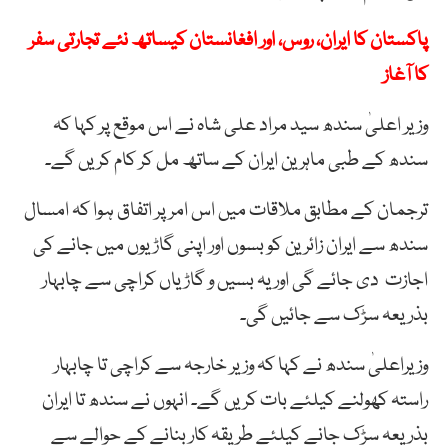
پاکستان کا ایران، روس، اور افغانستان کیساتھ نئے تجارتی سفر
کا آغاز
وزیر اعلیٰ سندھ سید مراد علی شاہ نے اس موقع پر کہا کہ
سندھ کے طبی ماہرین ایران کے ساتھ مل کر کام کریں گے۔
ترجمان کے مطابق ملاقات میں اس امر پر اتفاق ہوا کہ امسال
سندھ سے ایران زائرین کو بسوں اور اپنی گاڑیوں میں جانے کی
اجازت دی جائے گی اور یہ بسیں و گاڑیاں کراچی سے چابہار
بذریعہ سڑک سے جائیں گی۔
وزیراعلیٰ سندھ نے کہا کہ وزیر خارجہ سے کراچی تا چابہار
راستہ کھولنے کیلئے بات کریں گے۔ انہوں نے سندھ تا ایران
بذریعہ سڑک جانے کیلئے طریقہ کار بنانے کے حوالے سے