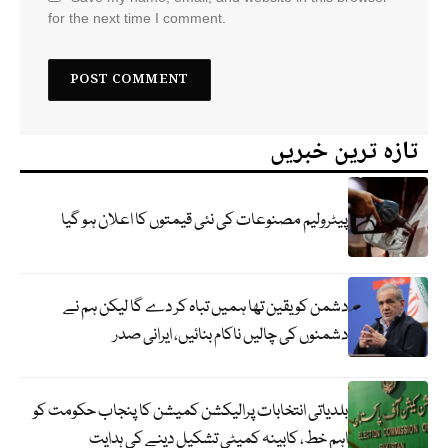
for the next time I comment.
تازہ ترین خبریں
پیٹرولیم مصنوعات کی نئی قیمتوں کا اعلان ہو گیا
دشمن کو یقین تھا ہمیں تباہ کر دے گا لیکن ہم نے
دشمنوں کی چالیں ناکام بنائیں، ایرانی صدر
بلدیاتی انتخابات پرالیکشن کمیشن کا پنجاب حکومت کو
اہم خط، کابینہ کمیٹی تشکیل دینے کی ہدایت