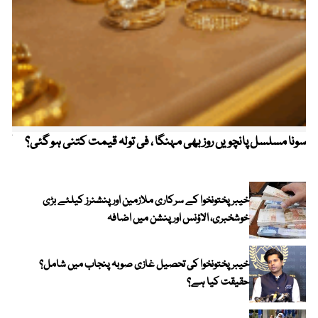
سونا مسلسل پانچویں روز بھی مہنگا ، فی تولہ قیمت کتنی ہو گئی؟
کولم
خیبرپختونخوا کے سرکاری ملازمین اور پنشنرز کیلئے بڑی
خوشخبری، الاؤنس اور پنشن میں اضافہ
خیبر پختونخوا کی تحصیل غازی صوبہ پنجاب میں شامل؟
حقیقت کیا ہے؟