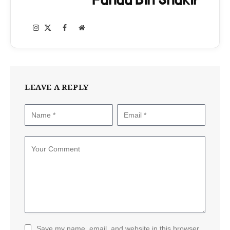
Fahad Bin Shakir
Instagram
Facebook
X
Website
(Twitter)
LEAVE A REPLY
Save my name, email, and website in this browser