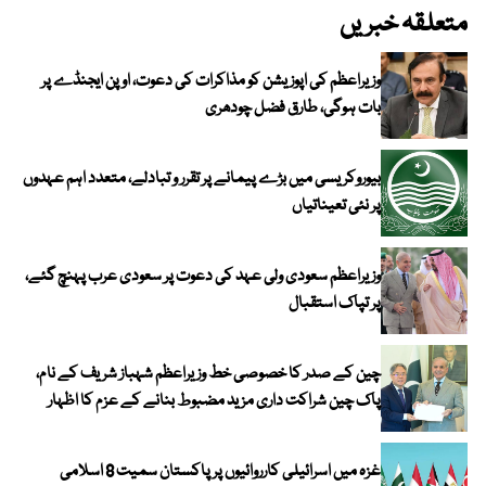
متعلقہ خبریں
وزیراعظم کی اپوزیشن کو مذاکرات کی دعوت، اوپن ایجنڈے پر
بات ہوگی، طارق فضل چودھری
بیوروکریسی میں بڑے پیمانے پر تقرر و تبادلے، متعدد اہم عہدوں
پر نئی تعیناتیاں
وزیراعظم سعودی ولی عہد کی دعوت پر سعودی عرب پہنچ گئے،
پر تپاک استقبال
چین کے صدر کا خصوصی خط وزیراعظم شہباز شریف کے نام،
پاک چین شراکت داری مزید مضبوط بنانے کے عزم کا اظہار
غزہ میں اسرائیلی کارروائیوں پر پاکستان سمیت 8 اسلامی