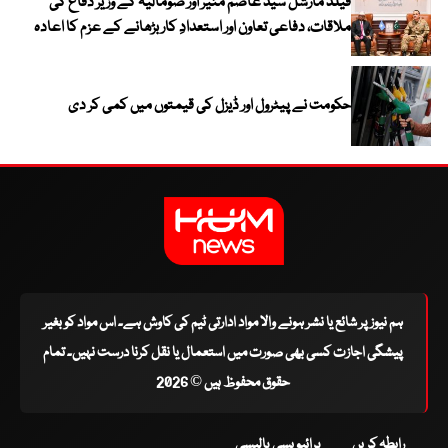
فیلڈ مارشل سید عاصم منیر اور صومالیہ کے وزیر دفاع کی
ملاقات، دفاعی تعاون اور استعدادِ کار بڑھانے کے عزم کا اعادہ
حکومت نے پیٹرول اور ڈیزل کی قیمتوں میں کمی کر دی
ہم نیوز پر شائع یا نشر ہونے والا مواد ادارتی ٹیم کی کاوش ہے۔ اس مواد کو بغیر
پیشگی اجازت کسی بھی صورت میں استعمال یا نقل کرنا درست نہیں۔ تمام
حقوق محفوظ ہیں © 2026
رابطہ کریں
پرائیویسی پالیسی