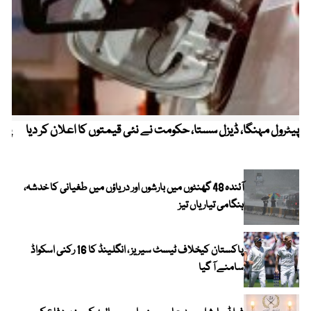
پیٹرول مہنگا، ڈیزل سستا، حکومت نے نئی قیمتوں کا اعلان کر دیا
پنج
آئندہ 48 گھنٹوں میں بارشوں اور دریاؤں میں طغیانی کا خدشہ،
ہنگامی تیاریاں تیز
پاکستان کیخلاف ٹیسٹ سیریز ، انگلینڈ کا 16 رکنی اسکواڈ
سامنے آ گیا