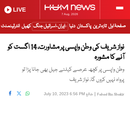
LIVE
7 Aug, 2026
صفحۂ اول
تازہ ترین
پاکستان
دنیا
ایران-اسرائیل جنگ
کھیل
انٹرٹینمنٹ
نواز شریف کی وطن واپسی پر مشاورت، 14 اگست کو
آنے کا مشورہ
وطن واپسی پر کچھ عرصے کیلئے جیل بھی جانا پڑا تو
پرواہ نہیں کروں گا، نواز شریف
|
شائع
July 10, 2023 6:56 PM
Fahad Bin Shakir