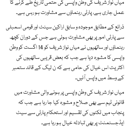
میاں نواز شریف کی وطن واپسی کی حتمی تاریخ طے کرنے کا
عمل جاری ہے، پارٹی رہنماؤں سے مشاورت ہو رہی ہے۔
ذرائع کے مطابق موجودہ و سابق اراکین سینٹ اور قومی اسمبلی
سے پارٹی امور پر بھی مشاورت ہوئی ہے جس کے دوران کچھ
رہنماؤں اور ساتھیوں نے میاں نواز شریف کو 14 اگست کو وطن
واپسی کا مشورہ دیا ہے جب کہ بعض قریبی ساتھیوں کی
اکثریت اس خیال کی حامی ہے کہ ن لیگ کے قائد ستمبر
کے وسط میں واپس آئیں۔
میاں نواز شریف کی وطن واپسی پر ہونے والی مشاورت میں
قانونی ٹیم سے بھی صلاح و مشورہ کیا جا رہا ہے جب کہ
پنجاب میں ٹکٹوں کی تقسیم اور استحکام پارٹی سے سیٹ
ایڈجسٹمنٹ پر بھی تبادلہ خیال ہو رہا ہے۔