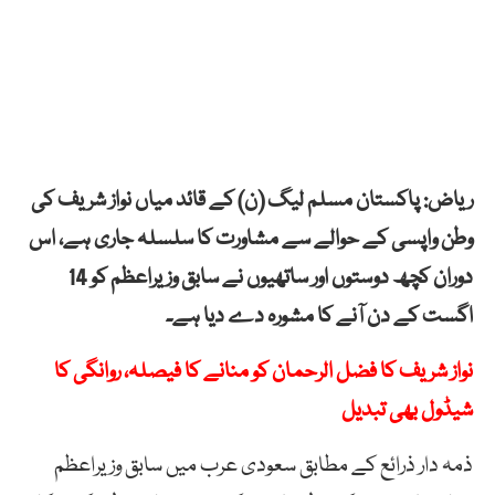
ریاض: پاکستان مسلم لیگ (ن) کے قائد میاں نواز شریف کی
وطن واپسی کے حوالے سے مشاورت کا سلسلہ جاری ہے، اس
دوران کچھ دوستوں اور ساتھیوں نے سابق وزیراعظم کو 14
اگست کے دن آنے کا مشورہ دے دیا ہے۔
نواز شریف کا فضل الرحمان کو منانے کا فیصلہ، روانگی کا
شیڈول بھی تبدیل
ذمہ دار ذرائع کے مطابق سعودی عرب میں سابق وزیراعظم