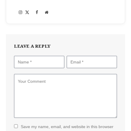
Instagram
Facebook
X
Website
(Twitter)
LEAVE A REPLY
Save my name, email, and website in this browser