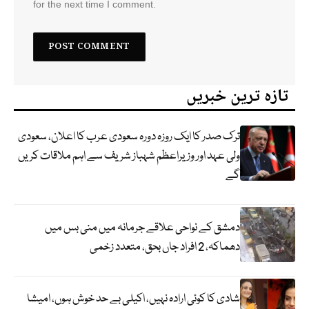
for the next time I comment.
تازہ ترین خبریں
ترک صدر کا ایک روزہ دورہ سعودی عرب کا اعلان، سعودی
ولی عہد اور وزیراعظم شہباز شریف سے اہم ملاقات کریں
گے
دمشق کے نواحی علاقے جرمانہ میں منی بس میں
دھماکہ، 2 افراد جاں بحق، متعدد زخمی
شادی کا کوئی ارادہ نہیں، اکیلی بے حد خوش ہوں، امیشا