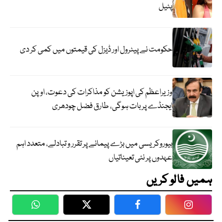
پٹیل
حکومت نے پیٹرول اور ڈیزل کی قیمتوں میں کمی کر دی
وزیراعظم کی اپوزیشن کو مذاکرات کی دعوت، اوپن
ایجنڈے پر بات ہوگی، طارق فضل چودھری
بیوروکریسی میں بڑے پیمانے پر تقرر و تبادلے، متعدد اہم
عہدوں پر نئی تعیناتیاں
ہمیں فالو کریں
WhatsApp
Twitter
Facebook
Faceboo