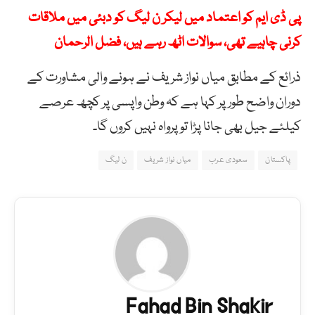
پی ڈی ایم کو اعتماد میں لیکر ن لیگ کو دبئی میں ملاقات
کرنی چاہیے تھی، سوالات اٹھ رہے ہیں، فضل الرحمان
ذرائع کے مطابق میاں نواز شریف نے ہونے والی مشاورت کے
دوران واضح طور پر کہا ہے کہ وطن واپسی پر کچھ عرصے
کیلئے جیل بھی جانا پڑا تو پرواہ نہیں کروں گا۔
پاکستان
سعودی عرب
میاں نواز شریف
ن لیگ
Fahad Bin Shakir