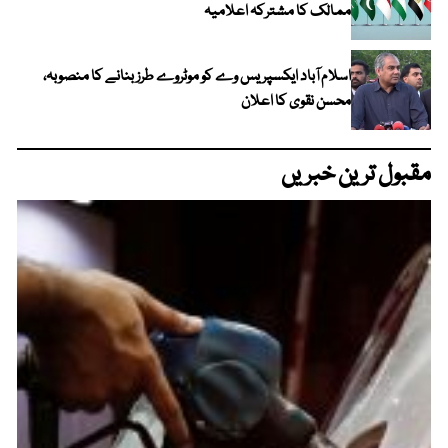
ممالک کا مشترکہ اعلامیہ
اسلام آباد ایکسپریس وے کو موٹروے طرز بنانے کا منصوبہ،
محسن نقوی کا اعلان
مقبول ترین خبریں