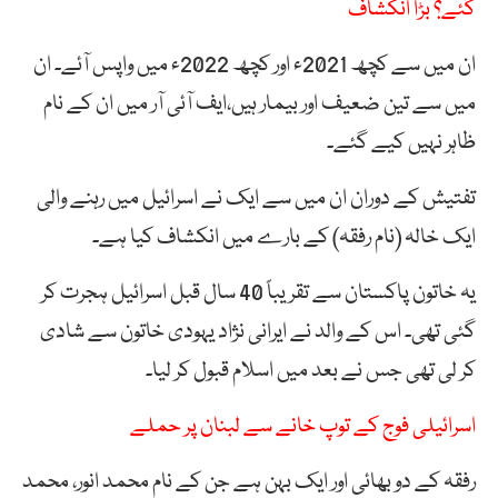
گئے؟ بڑا انکشاف
ان میں سے کچھ 2021ء اور کچھ 2022ء میں واپس آئے۔ ان
میں سے تین ضعیف اور بیمار ہیں،ایف آئی آر میں ان کے نام
ظاہر نہیں کیے گئے۔
تفتیش کے دوران ان میں سے ایک نے اسرائیل میں رہنے والی
ایک خالہ (نام رفقہ) کے بارے میں انکشاف کیا ہے۔
یہ خاتون پاکستان سے تقریباً 40 سال قبل اسرائیل ہجرت کر
گئی تھی۔ اس کے والد نے ایرانی نژاد یہودی خاتون سے شادی
کر لی تھی جس نے بعد میں اسلام قبول کر لیا۔
اسرائیلی فوج کے توپ خانے سے لبنان پر حملے
رفقہ کے دو بھائی اور ایک بہن ہے جن کے نام محمد انور، محمد