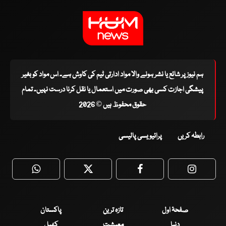
ہم نیوز پر شائع یا نشر ہونے والا مواد ادارتی ٹیم کی کاوش ہے۔ اس مواد کو بغیر
پیشگی اجازت کسی بھی صورت میں استعمال یا نقل کرنا درست نہیں۔ تمام
حقوق محفوظ ہیں © 2026
رابطہ کریں
پرائیویسی پالیسی
WhatsApp
Twitter
Facebook
Faceboo
صفحۂ اول
تازہ ترین
پاکستان
دنیا
معیشت
کھیل