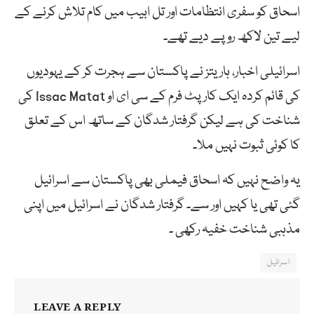
اسحاق کو سفری انتظامات اور تل ابیب میں کام تلاش کرنے کے
لیے تین لاکھ روپے دیے تھے۔
اسرائیلی اخبار، ہاریتز نے پاکستان سے ہجرت کر کے یہودیوں
کی قائم کردہ ایک کارپٹ فرم کے سی ای او Issac Matat کی
شناخت کی ہے لیکن گرفتار شدگان کے ساتھ اس کے تعلق
کا کوئی ثبوت نہیں ملا۔
یہ واضح نہیں کہ اسحاق فیملی بھی پاکستان سے اسرائیل
گئی تھی یا کہیں اور سے۔ گرفتار شدگان نے اسرائیل میں اپنی
مذہبی شناخت خفیہ رکھی ۔
اسرائیل
LEAVE A REPLY