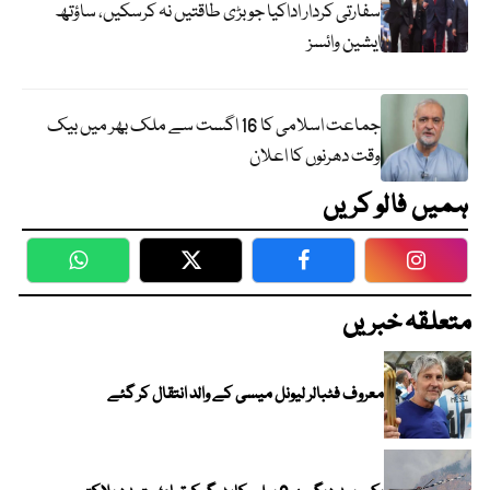
سفارتی کردار اداکیا جو بڑی طاقتیں نہ کرسکیں، ساؤتھ
ایشین وائسز
جماعت اسلامی کا 16 اگست سے ملک بھر میں بیک
وقت دھرنوں کا اعلان
ہمیں فالو کریں
WhatsApp
Twitter
Facebook
Faceboo
متعلقہ خبریں
معروف فٹبالر لیونل میسی کے والد انتقال کر گئے