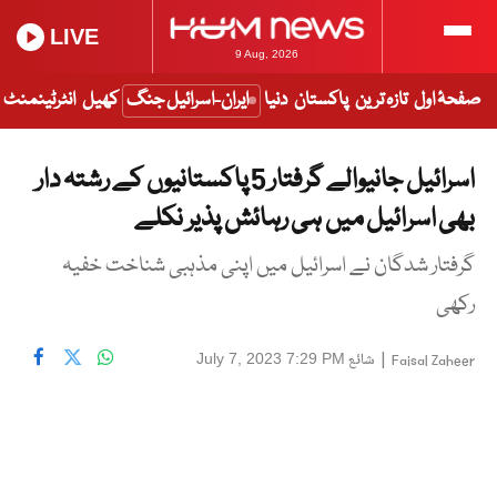
LIVE
9 Aug, 2026
صفحۂ اول
تازہ ترین
پاکستان
دنیا
ایران-اسرائیل جنگ
کھیل
انٹرٹینمنٹ
اسرائیل جانیوالے گرفتار 5 پاکستانیوں کے رشتہ دار
بھی اسرائیل میں ہی رہائش پذیر نکلے
گرفتار شدگان نے اسرائیل میں اپنی مذہبی شناخت خفیہ
رکھی
|
شائع
July 7, 2023 7:29 PM
Faisal Zaheer