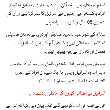
اسلم اور ستارہ ہیں۔ ایف آئی اے عہدیدار کے مطابق یہ تمام
افراد پاکستانی ہیں جنہوں نے اسرائیل کا سفر کیا ہے اور ان کی
عمریں 65 سال اور اس سے زیادہ ہیں۔
ستارہ کے شوہر عبدالمجید صدیقی اور دو بیٹے نعمان صدیقی
اور کامران صدیقی بھی پاکستان آ چکے ہیں۔ اسرائیل سے
نعمان اور کامران نے رقوم بھیجی تھیں۔
ملزمان میں شامل ایک شخص کامل ہے جو انور کا بیٹا ہے
تاہم اب وہ اسرائیل واپس جا چکا ہے۔ ان افراد کے سفری
انتظامات رفقہ کے شوہر اسحاق نے کیے تھے۔
اسرائیل نے اضافی گھروں کی منظوری دے دی
انور نے ایف آئی اے کو دیے گئے ایک بیان میں کہا کہ اس نے