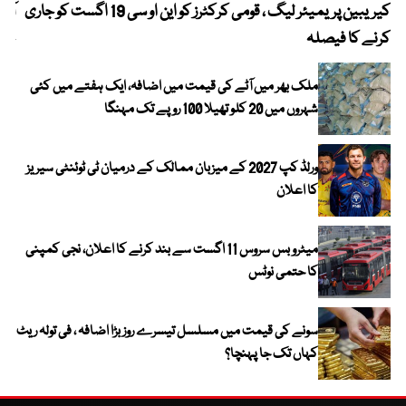
کیریبین پریمیئر لیگ ، قومی کرکٹرز کو این او سی 19 اگست کو جاری
آز
کرنے کا فیصلہ
چھی
ملک بھر میں آٹے کی قیمت میں اضافہ، ایک ہفتے میں کئی
شہروں میں 20 کلو تھیلا 100 روپے تک مہنگا
ورلڈ کپ 2027 کے میزبان ممالک کے درمیان ٹی ٹوئنٹی سیریز
کا اعلان
میٹرو بس سروس 11 اگست سے بند کرنے کا اعلان، نجی کمپنی
کا حتمی نوٹس
سونے کی قیمت میں مسلسل تیسرے روز بڑا اضافہ ، فی تولہ ریٹ
کہاں تک جا پہنچا؟