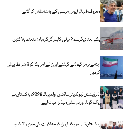
معروف فٹبالر لیونل میسی کے والد انتقال کر گئے
یکے بعد دیگرے 2 ہیلی کاپٹر گر کر تباہ؛ متعدد ہلاکتیں
آبنائے ہرمز کھولنے کیلئے ایران نے امریکا کو 6 شرائط پیش
کر دیں
انٹرنیشنل نیوکلیئر سائنس اولمپیاڈ 2026، پاکستان نے
ایک گولڈ اور دو سلور میڈلز جیت لیے
پاکستان نے امریکا، ایران کو مذاکرات کی میز پر لا کر وہ