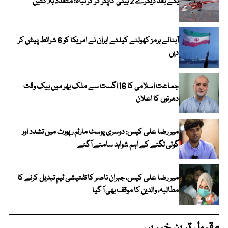
یکے بعد دیگرے 2 ہیلی کاپٹر گر کر تباہ؛ متعدد ہلاکتیں
آبنائے ہرمز کھولنے کیلئے ایران نے امریکا کو 6 شرائط پیش کر
دیں
جماعت اسلامی کا 16 اگست سے ملک بھر میں بیک وقت
دھرنوں کا اعلان
میر رضا علی کیس: دوسری پوسٹ مارٹم رپورٹ میں تشدد اور
گولی لگنے کے اہم شواہد سامنے آگئے
میر رضا علی کیس، جبران ناصر کا تفتیشی ٹیم تبدیل کرنے کا
مطالبہ، والدین کا موقف بھی آ گیا