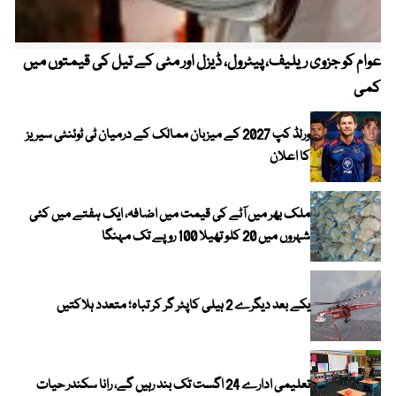
عوام کو جزوی ریلیف، پیٹرول، ڈیزل اور مٹی کے تیل کی قیمتوں میں
4 روز میں سونے کی قیمت میں بڑا اضافہ
کمی
ورلڈ کپ 2027 کے میزبان ممالک کے درمیان ٹی ٹوئنٹی سیریز
کا اعلان
ملک بھر میں آٹے کی قیمت میں اضافہ، ایک ہفتے میں کئی
شہروں میں 20 کلو تھیلا 100 روپے تک مہنگا
یکے بعد دیگرے 2 ہیلی کاپٹر گر کر تباہ؛ متعدد ہلاکتیں
تعلیمی ادارے 24 اگست تک بند رہیں گے، رانا سکندر حیات