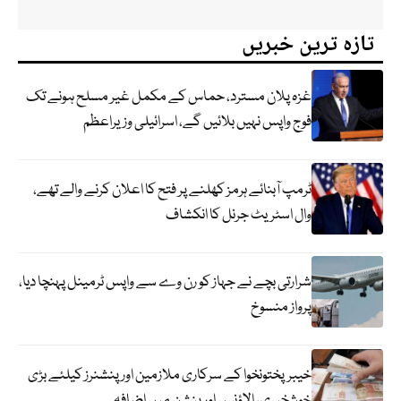
تازہ ترین خبریں
غزہ پلان مسترد، حماس کے مکمل غیر مسلح ہونے تک
فوج واپس نہیں بلائیں گے، اسرائیلی وزیراعظم
ٹرمپ آبنائے ہرمز کھلنے پر فتح کا اعلان کرنے والے تھے،
وال اسٹریٹ جرنل کا انکشاف
شرارتی بچے نے جہاز کو رن وے سے واپس ٹرمینل پہنچا دیا،
پرواز منسوخ
خیبرپختونخوا کے سرکاری ملازمین اور پنشنرز کیلئے بڑی
خوشخبری، الاؤنس اور پنشن میں اضافہ