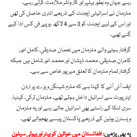
رہے جہاں وہ بطور ہیلپر اور کار واشر ملازمت کرتے رہے۔
ملزمان نے اسرائیلی ایجنٹ کے ذریعے انٹری حاصل کی تھی
اور اس کے لیے ایجنٹ کو 3 سے 4 لاکھ روپے فی کس ادا کیے
گئے تھے۔
گرفتار ہونے والے ملزمان میں
نعمان صدیقی، کامل انور،
کامران صدیقی، محمد ذیشان اور محمد انور شامل ہیں جبکہ
گرفتار تمام ملزمان کا تعلق میرپور خاص سے ہے۔
ایف آئی آئے کا کہنا ہے کہ ملزم شینگن ویزے پر اردن
ایئرپورٹ سے اسرائیل داخل ہوتے تھے۔
ملزمان ترکی، کینیا،
سری لنکا کے راستے بھی اسرائیل جاتے رہے اور یہ ملزمان
ویسٹرن یونین کے ذریعے پاکستان پیسے بھجواتے تھے۔
یہ بھی پڑھیں:
افغانستان میں خواتین کو ہیئر اور بیوٹی سیلون