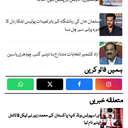
سلمان خان کی رہائشگاہ کے باہر تعینات پولیس اہلکار دل کا
دورہ پڑنے سے چل بسا
آزاد کشمیر انتخابات متنازع بنا دیئے گئے، چودھری یاسین
ہمیں فالو کریں
WhatsApp
Twitter
Facebook
Faceboo
متعلقہ خبریں
ای اسپورٹس ورلڈ کپ؛ پاکستان کے محمد زبیر نے ٹیکن 8 ٹائٹل
اپنے نام لیا