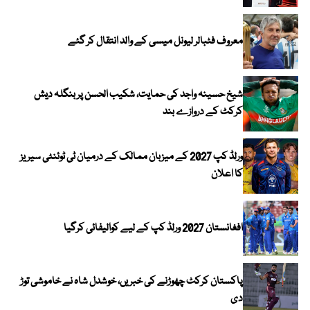
معروف فٹبالر لیونل میسی کے والد انتقال کر گئے
شیخ حسینہ واجد کی حمایت، شکیب الحسن پر بنگلہ دیش
کرکٹ کے دروازے بند
ورلڈ کپ 2027 کے میزبان ممالک کے درمیان ٹی ٹوئنٹی سیریز
کا اعلان
افغانستان 2027 ورلڈ کپ کے لیے کوالیفائی کرگیا
پاکستان کرکٹ چھوڑنے کی خبریں، خوشدل شاہ نے خاموشی توڑ
دی