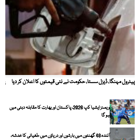
پیٹرول مہنگا، ڈیزل سستا، حکومت نے نئی قیمتوں کا اعلان کر دیا
پنج
ویمنز ایشیا کپ 2026، پاکستان اور بھارت کا مقابلہ دبئی میں
ہو گا
آئندہ 48 گھنٹوں میں بارشوں اور دریاؤں میں طغیانی کا خدشہ،