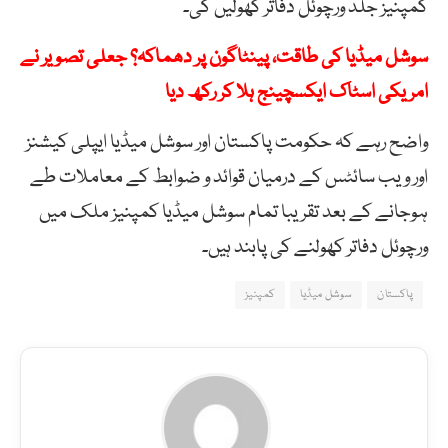
کمپنیز جلد ورچوئل دفاتر کھولیں گی۔
سوشل میڈیا کی طاقت، پینٹاگون پر دھماکہ؟ جعلی تصویر نے
امریکی اسٹاک ایکسچینج ہلا کر رکھ دیا
واضح رہے کہ حکومت پاکستان اور سوشل میڈیا ایپلی کیشنز
اور ویب سائٹس کے درمیان قوائد و ضوابط کے معاملات طے
ہوجانے کے بعد تقریبا تمام سوشل میڈیا کمپنیز ملک میں
ورچوئل دفاتر کھولنے کی پابند ہیں۔
پاکستان
سوشل میڈیا
کمپنیز