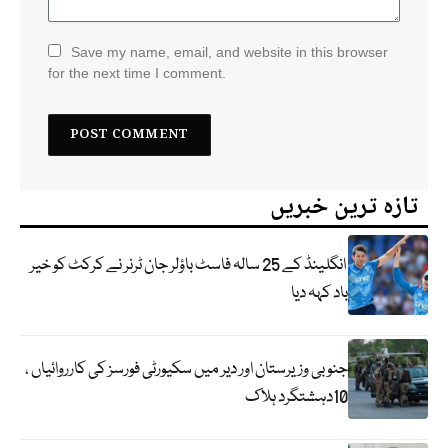
Save my name, email, and website in this browser
for the next time I comment.
تازہ ترین خبریں
انگلینڈ کے 25 سالہ فاسٹ باؤلر جان ٹرنر نے کرکٹ کو خیر
باد کہہ دیا
جنوبی وزیرستان اور دیر میں سکیورٹی فورسز کی کارروائیاں ،
10دہشتگرد ہلاک