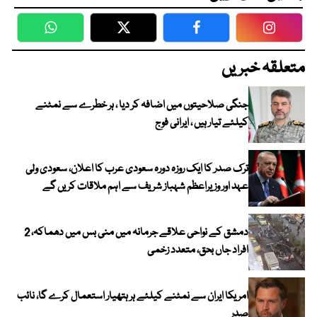
WhatsApp
Twitter
Facebook
Faceboo
متعلقہ خبریں
جنگی صلاحیتوں میں اضافہ کر دیا ، ہر خطرے سے نمٹنے
کیلئے تیار ہیں ، ایرانی فوج
ترک صدر کا ایک روزہ دورہ سعودی عرب کا اعلان، سعودی ولی
عہد اور وزیراعظم شہباز شریف سے اہم ملاقات کریں گے
دمشق کے نواحی علاقے جرمانہ میں منی بس میں دھماکہ، 2
افراد جاں بحق، متعدد زخمی
امریکا ایران سے نمٹنے کیلئے ہر ہتھیار استعمال کرے گا، نائب
صدر