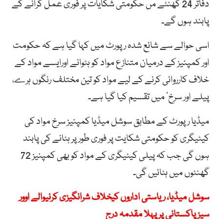
دفاتر 24 گھنٹے مں حکومتی شکایات پر فوری عمل کرانے کے
پابند ہوں گے۔
اسی حوالے سے شائع شدہ رپورٹ میں کہا گیا ہے کہ حکومت
اور کمپنیز کے درمیان متنازع مواد کو ہٹوانے اورایسے مواد کے
خلاف کارروائی کرنے کے لیے مواد کو تین مختلف رنگوں ہرے،
پیلے اور سرخ‘ میں تقسیم کیا گیا ہے۔
میڈیا رپورٹ کے مطابق سوشل میڈیا کمپنیز سرخ مواد کی
کیٹیگری کو حکومتی شکایت پر فوری طور پر ہٹانے کی پابند
ہوں گی جب کہ پیلی کیٹیگری کے مواد کو بھی کمپنیز 72
گھنٹوں میں ہٹائیں گی۔
سوشل میڈیا، ریاستی اداروں کیخلاف شرانگیزی کرنیوالے اوور
سیز پاکستانی پر پہلا مقدمہ درج