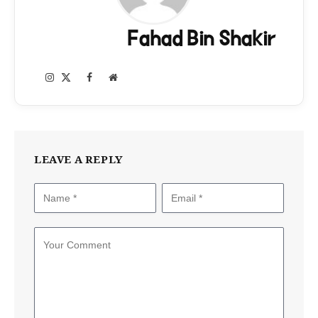
Fahad Bin Shakir
Instagram
Facebook
X
Website
(Twitter)
LEAVE A REPLY