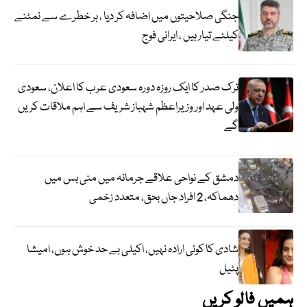
جنگی صلاحیتوں میں اضافہ کر دیا ، ہر خطرے سے نمٹنے
کیلئے تیار ہیں ، ایرانی فوج
ترک صدر کا ایک روزہ دورہ سعودی عرب کا اعلان، سعودی
ولی عہد اور وزیراعظم شہباز شریف سے اہم ملاقات کریں
گے
دمشق کے نواحی علاقے جرمانہ میں منی بس میں
دھماکہ، 2 افراد جاں بحق، متعدد زخمی
شادی کا کوئی ارادہ نہیں، اکیلی بے حد خوش ہوں، امیشا
پٹیل
ہمیں فالو کریں