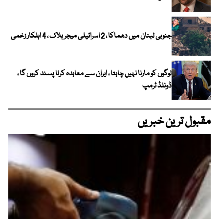
جنوبی لبنان میں دھماکا ، 2 اسرائیلی میجر ہلاک ، 4 اہلکار زخمی
لوگوں کو مارنا نہیں چاہتا ، ایران سے معاہدہ کرنا پسند کروں گا ،
ڈونلڈ ٹرمپ
مقبول ترین خبریں