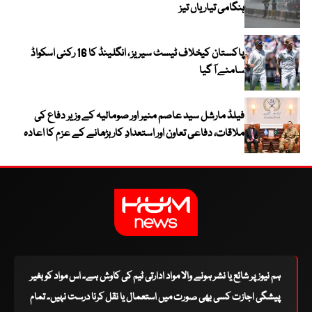
ہنگامی تیاریاں تیز
پاکستان کیخلاف ٹیسٹ سیریز ، انگلینڈ کا 16 رکنی اسکواڈ
سامنے آ گیا
فیلڈ مارشل سید عاصم منیر اور صومالیہ کے وزیر دفاع کی
ملاقات، دفاعی تعاون اور استعدادِ کار بڑھانے کے عزم کا اعادہ
ہم نیوز پر شائع یا نشر ہونے والا مواد ادارتی ٹیم کی کاوش ہے۔ اس مواد کو بغیر
پیشگی اجازت کسی بھی صورت میں استعمال یا نقل کرنا درست نہیں۔ تمام