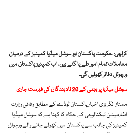
کراچی: حکومت پاکستان اور سوشل میڈیا کمپنیز کے درمیان
معاملات تمام امور طے پا گئے ہیں، اب کمپنیز پاکستان میں
ورچوئل دفاتر کھولیں گی۔
سوشل میڈیا پر بجلی کے 20 نادہندگان کی فہرست جاری
ممتاز انگریزی اخبار پاکستان ٹوڈے کے مطابق وفاقی وزارت
انفارمیشن ٹیکنالوجی کے حکام کا کہنا ہےکہ سوشل میڈیا
کمپنیز کی جانب سے پاکستان میں کھولے جانے والے ورچوئل