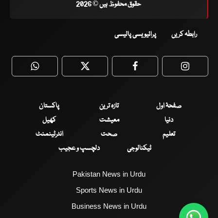
حقوق محفوظ ہیں © 2026
رابطہ کریں
پرائیویسی پالیسی
WhatsApp
Twitter
Facebook
Faceboo
صفحۂ اول
تازہ ترین
پاکستان
دنیا
معیشت
کھیل
تعلیم
صحت
انٹرٹینمنٹ
ٹیکنالوجی
دلچسپ و عجیب
Pakistan News in Urdu
Sports News in Urdu
Business News in Urdu