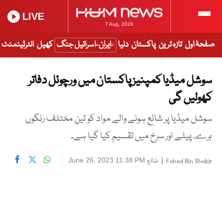
LIVE
7 Aug, 2026
صفحۂ اول
تازہ ترین
پاکستان
دنیا
ایران-اسرائیل جنگ
کھیل
انٹرٹینمنٹ
سوشل میڈیا کمپنیز پاکستان میں ورچوئل دفاتر
کھولیں گی
سوشل میڈیا پر شائع ہونے والے مواد کو تین مختلف رنگوں
ہرے، پیلے اور سرخ میں تقسیم کیا گیا ہے۔
|
شائع
June 26, 2023 11:38 PM
Fahad Bin Shakir