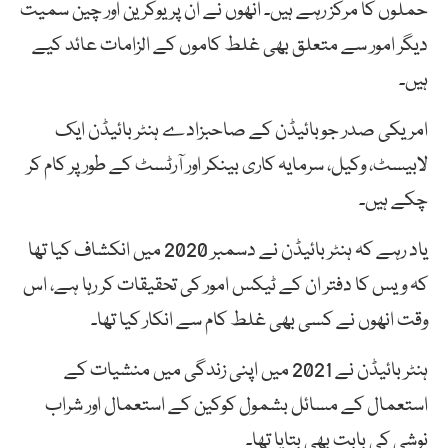
حملوں کا مرکز رہے ہیں۔ انھوں نے ان پر یوکرین اور چین سمیت
دیگر امور سے متعلق بھی غلط کاموں کے الزامات عائد کیے
ہیں۔
امریکی صدر جوبائیڈن کے صاحبزادے ہنٹر بائیڈن ایک
لابیسٹ، وکیل، سرمایہ کاری بینکر اور آرٹسٹ کے طور پر کام کر
چکے ہیں۔
یاد رہے کہ ہنٹر بائیڈن نے دسمبر 2020 میں انکشاف کیا تھا
کہ ویس کا دفتر ان کے ٹیکس امور کی تحقیقات کر رہا ہے، اس
وقت انھوں نے کسی بھی غلط کام سے انکار کیا تھا۔
ہنٹر بائیڈن نے 2021 میں اپنی زندگی میں منشیات کے
استعمال کے مسائل بشمول کوکین کے استعمال اور شراب
نوشی کی بابت بھی بتایا تھا۔