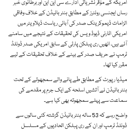
امریکہ کے مؤقر نشریاتی ادارے سی این این اور برطانوی خبر
رساں ایجنسی روئٹرز کے مطابق ہنٹر بائیڈن کے خلاف وفاقی
الزامات ڈیموکریٹک صدر کی آبائی ریاست ڈیلاویئر میں
امریکی اٹارنی ڈیوڈ ویس کی تحقیقات کے نتیجے میں سامنے
آئے ہیں، انھیں ری پبلکن پارٹی کے سابق امریکی صدر ڈونلڈ
ٹرمپ نے حریف صدر کے بیٹے کے خلاف تحقیقات کے لیے
مقرر کیا تھا۔
میڈیا رپورٹ کے مطابق طے پانے والے سمجھوتے کے تحت
ہنٹر بائیڈن نے آتشیں اسلحہ کے ایک جرم پر مقدمے کی
سماعت سے پہلے سمجھوتہ بھی کیا ہے۔
واضح رہے کہ 53 سالہ ہنٹر بائیڈن گزشتہ کئی سالوں سے
ڈونلڈ ٹرمپ اور ان کے ری پبلکن اتحادیوں کے مسلسل