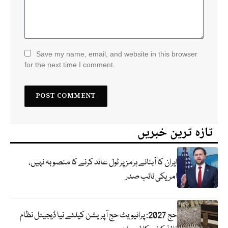
Save my name, email, and website in this browser
for the next time I comment.
تازہ ترین خبریں
ایران کا آبنائے ہرمز پر ٹول عائد کرنے کا منصوبہ نہیں،
امریکی نائب صدر
حج 2027: پرائیویٹ حج آپریشن کیلئے نیا ڈیجیٹل نظام