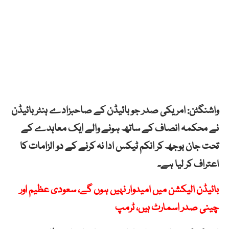
واشنگٹن: امریکی صدر جو بائیڈن کے صاحبزادے ہنٹر بائیڈن
نے محکمہ انصاف کے ساتھ ہونے والے ایک معاہدے کے
تحت جان بوجھ کر انکم ٹیکس ادا نہ کرنے کے دو الزامات کا
اعتراف کر لیا ہے۔
بائیڈن الیکشن میں امیدوار نہیں ہوں گے، سعودی عظیم اور
چینی صدر اسمارٹ ہیں، ٹرمپ