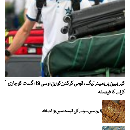
کیریبین پریمیئر لیگ ، قومی کرکٹرز کو این او سی 19 اگست کو جاری
آز
کرنے کا فیصلہ
چھی
4 روز میں سونے کی قیمت میں بڑا اضافہ