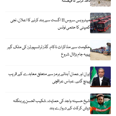
نافذ کرنے کا فیصلہ
میٹرو بس سروس 11 اگست سے بند کرنے کا اعلان، نجی
کمپنی کا حتمی نوٹس
حکومت سے مذاکرات ناکام، گڈز ٹرانسپورٹرز کی ملک گیر
پہیہ جام ہڑتال شروع
ایران اور عمان آبنائے ہرمز سے متعلق معاہدے کے قریب
پہنچ گئے، عباس عراقچی
شیخ حسینہ واجد کی حمایت، شکیب الحسن پر بنگلہ
دیش کرکٹ کے دروازے بند