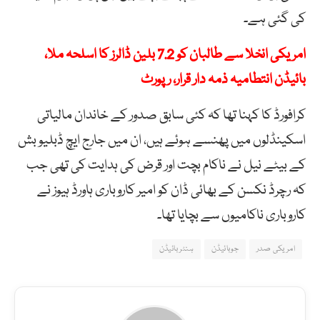
کی گئی ہے۔
امریکی انخلا سے طالبان کو 7.2 بلین ڈالرز کا اسلحہ ملا،
بائیڈن انتطامیہ ذمہ دار قرار، رپورٹ
کرافورڈ کا کہنا تھا کہ کئی سابق صدور کے خاندان مالیاتی
اسکینڈلوں میں پھنسے ہوئے ہیں، ان میں جارج ایچ ڈبلیو بش
کے بیٹے نیل نے ناکام بچت اور قرض کی ہدایت کی تھی جب
کہ رچرڈ نکسن کے بھائی ڈان کو امیر کاروباری ہاورڈ ہیوز نے
کاروباری ناکامیوں سے بچایا تھا۔
امریکی صدر
جوبائیڈن
ہنٹر بائیڈن