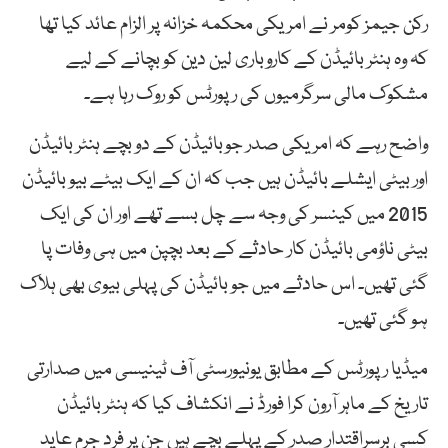
رکن جیمز کومر نے امریکی محکمہ خزانہ پر الزام عائد کیا تھا
کہ وہ ہنٹر بائیڈن کے کاروباری لین دین کو بچانے کے لیے
مشکوک مالی سرگرمیوں کی رپورٹس کو روک رہا ہے۔
واضح رہے کہ امریکی صدر جوبائیڈن کے دو بچے ہنٹر بائیڈن
اور بیٹی ایشلے بائیڈن ہیں جب کہ ان کے ایک بیٹے بیو بائیڈن
2015 میں کینسر کی وجہ سے چل بسے تھے اور ان کی ایک
بیٹی ناؤمی بائیڈن کار حادثے کے بعد بچپن میں ہی وفات پا
گئی تھیں۔ اس حادثے میں جو بائیڈن کی پہلی بیوی بھی ہلاک
ہو گئی تھیں۔
میڈیا رپورٹس کے مطابق یونیورسٹی آف ٹینیسی میں صدارتی
تاریخ کے ماہر آرون کرا فورڈ نے انکشاف کیا کہ ہنٹر بائیڈن
کسی برسراقتدار صدر کے پہلے بچے ہیں جن پر فرد جرم عاید