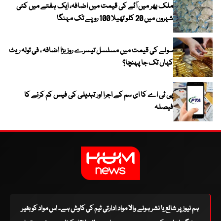
ملک بھر میں آٹے کی قیمت میں اضافہ، ایک ہفتے میں کئی
شہروں میں 20 کلو تھیلا 100 روپے تک مہنگا
سونے کی قیمت میں مسلسل تیسرے روز بڑا اضافہ ، فی تولہ ریٹ
کہاں تک جا پہنچا؟
پی ٹی اے کا ای سم کے اجرا اور تبدیلی کی فیس کم کرنے کا
فیصلہ
ہم نیوز پر شائع یا نشر ہونے والا مواد ادارتی ٹیم کی کاوش ہے۔ اس مواد کو بغیر