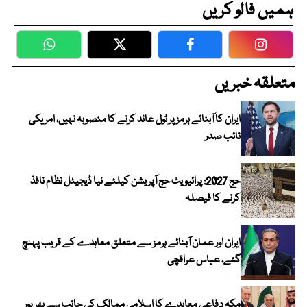
ہمیں فالو کریں
WhatsApp
Twitter
Facebook
Faceboo
متعلقہ خبریں
ایران کا آبنائے ہرمز پر ٹول عائد کرنے کا منصوبہ نہیں، امریکی
نائب صدر
حج 2027: پرائیویٹ حج آپریشن کیلئے نیا ڈیجیٹل نظام نافذ
کرنے کا فیصلہ
ایران اور عمان آبنائے ہرمز سے متعلق معاہدے کے قریب پہنچ
گئے، عباس عراقچی
مکہ دفاعی معاہدے کا اسلامی ممالک کی جانب سے بھرپور