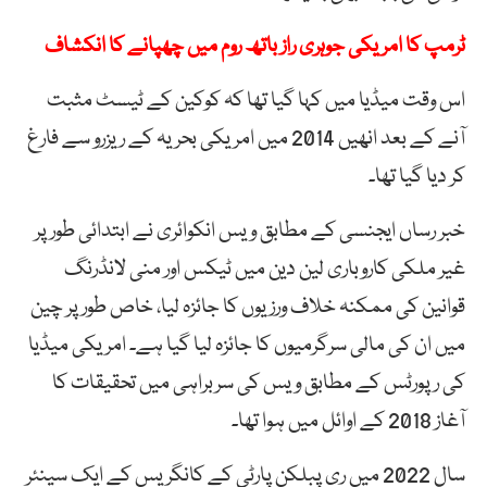
ٹرمپ کا امریکی جوہری راز باتھ روم میں چھپانے کا انکشاف
اس وقت میڈیا میں کہا گیا تھا کہ کوکین کے ٹیسٹ مثبت
آنے کے بعد انھیں 2014 میں امریکی بحریہ کے ریزرو سے فارغ
کر دیا گیا تھا۔
خبر رساں ایجنسی کے مطابق ویس انکوائری نے ابتدائی طور پر
غیر ملکی کاروباری لین دین میں ٹیکس اور منی لانڈرنگ
قوانین کی ممکنہ خلاف ورزیوں کا جائزہ لیا، خاص طور پر چین
میں ان کی مالی سرگرمیوں کا جائزہ لیا گیا ہے۔ امریکی میڈیا
کی رپورٹس کے مطابق ویس کی سربراہی میں تحقیقات کا
آغاز 2018 کے اوائل میں ہوا تھا۔
سال 2022 میں ری پبلکن پارٹی کے کانگریس کے ایک سینئر