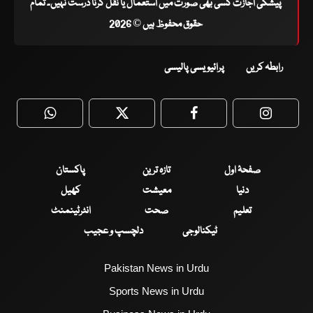
پیشگی اجازت کسی بھی صورت میں استعمال یا نقل کرنا درست نہیں۔ تمام
حقوق محفوظ ہیں © 2026
رابطہ کریں
پرائیویسی پالیسی
WhatsApp
Twitter
Facebook
Faceboo
صفحۂ اول
تازہ ترین
پاکستان
دنیا
معیشت
کھیل
تعلیم
صحت
انٹرٹینمنٹ
ٹیکنالوجی
دلچسپ و عجیب
Pakistan News in Urdu
Sports News in Urdu