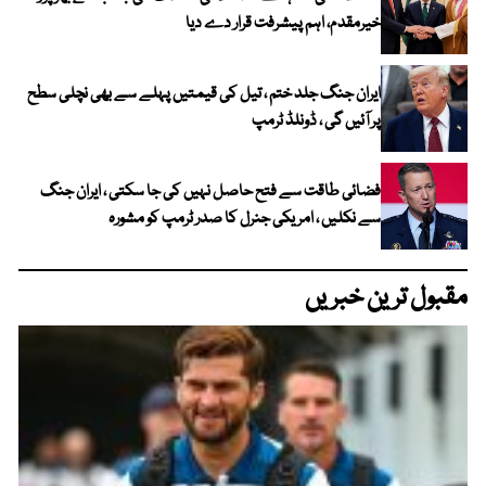
خیرمقدم، اہم پیشرفت قرار دے دیا
ایران جنگ جلد ختم ، تیل کی قیمتیں پہلے سے بھی نچلی سطح
پر آئیں گی ، ڈونلڈ ٹرمپ
فضائی طاقت سے فتح حاصل نہیں کی جا سکتی ، ایران جنگ
سے نکلیں ، امریکی جنرل کا صدر ٹرمپ کو مشورہ
مقبول ترین خبریں