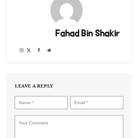
Fahad Bin Shakir
Instagram
Facebook
X
Website
(Twitter)
LEAVE A REPLY