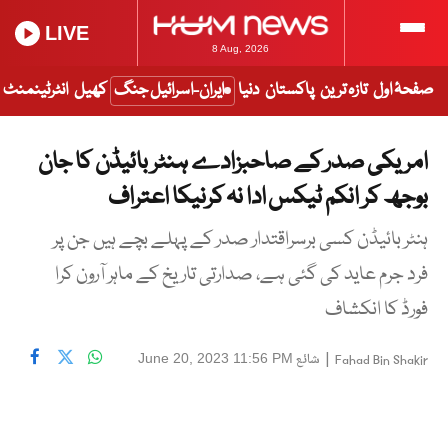
LIVE
8 Aug, 2026
صفحۂ اول
تازہ ترین
پاکستان
دنیا
ایران-اسرائیل جنگ
کھیل
انٹرٹینمنٹ
امریکی صدر کے صاحبزادے ہنٹر بائیڈن کا جان
بوجھ کر انکم ٹیکس ادا نہ کرنیکا اعتراف
ہنٹر بائیڈن کسی برسراقتدار صدر کے پہلے بچے ہیں جن پر
فرد جرم عاید کی گئی ہے، صدارتی تاریخ کے ماہر آرون کرا
فورڈ کا انکشاف
|
شائع
June 20, 2023 11:56 PM
Fahad Bin Shakir