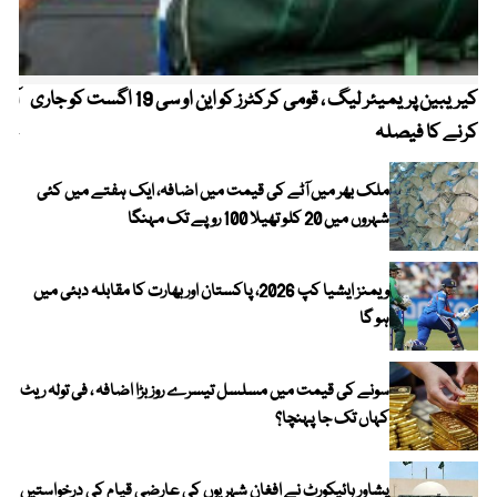
کیریبین پریمیئر لیگ ، قومی کرکٹرز کو این او سی 19 اگست کو جاری
آز
کرنے کا فیصلہ
چھی
ملک بھر میں آٹے کی قیمت میں اضافہ، ایک ہفتے میں کئی
شہروں میں 20 کلو تھیلا 100 روپے تک مہنگا
ویمنز ایشیا کپ 2026، پاکستان اور بھارت کا مقابلہ دبئی میں
ہو گا
سونے کی قیمت میں مسلسل تیسرے روز بڑا اضافہ ، فی تولہ ریٹ
کہاں تک جا پہنچا؟
پشاور ہائیکورٹ نے افغان شہریوں کی عارضی قیام کی درخواستیں