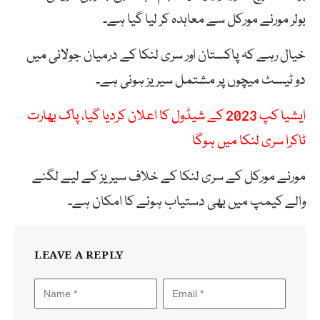
بولر مورنے مورکل سے معاہدہ کر لیا گیا ہے۔
خیال رہے کہ پاکستان اور سری لنکا کے درمیان جولائی میں
دو ٹیسٹ میچوں پر مشتمل سیریز ہونی ہے۔
ایشیا کپ 2023 کے شیڈول کا اعلان کردیا گیا، پاک بھارت
ٹاکرا سری لنکا میں ہوگا
مورنے مورکل کے سری لنکا کے خلاف سیریز کے لیے لگنے
والے کیمپ میں بھی دستیاب ہونے کا امکان ہے۔
LEAVE A REPLY