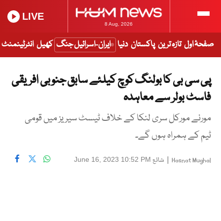
LIVE
8 Aug, 2026
صفحۂ اول
تازہ ترین
پاکستان
دنیا
ایران-اسرائیل جنگ
کھیل
انٹرٹینمنٹ
پی سی بی کا بولنگ کوچ کیلئے سابق جنوبی افریقی
فاسٹ بولر سے معاہدہ
مورنے مورکل سری لنکا کے خلاف ٹیسٹ سیریز میں قومی
ٹیم کے ہمراہ ہوں گے۔
|
شائع
June 16, 2023 10:52 PM
Hasnat Mughal