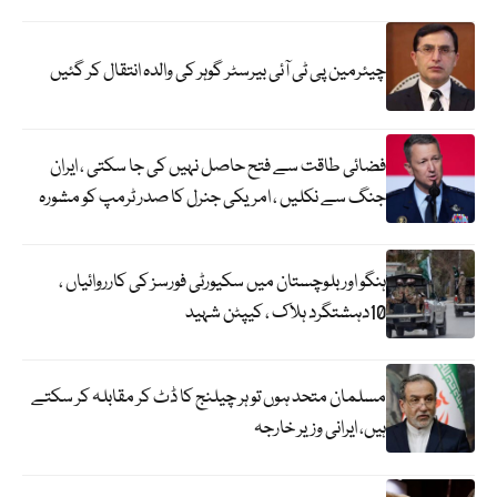
چیئرمین پی ٹی آئی بیرسٹر گوہر کی والدہ انتقال کر گئیں
فضائی طاقت سے فتح حاصل نہیں کی جا سکتی ، ایران
جنگ سے نکلیں ، امریکی جنرل کا صدر ٹرمپ کو مشورہ
ہنگو اور بلوچستان میں سکیورٹی فورسز کی کارروائیاں ،
10دہشتگرد ہلاک ، کیپٹن شہید
مسلمان متحد ہوں تو ہر چیلنج کا ڈٹ کر مقابلہ کر سکتے
ہیں، ایرانی وزیر خارجہ