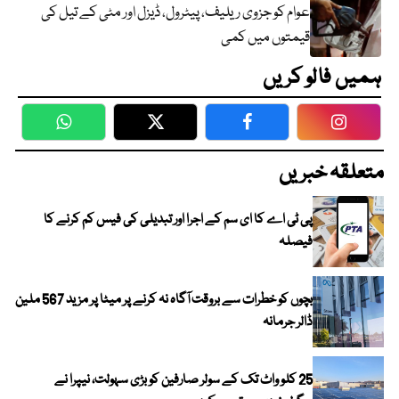
عوام کو جزوی ریلیف، پیٹرول، ڈیزل اور مٹی کے تیل کی
قیمتوں میں کمی
ہمیں فالو کریں
WhatsApp
Twitter
Facebook
Faceboo
متعلقہ خبریں
پی ٹی اے کا ای سم کے اجرا اور تبدیلی کی فیس کم کرنے کا
فیصلہ
بچوں کو خطرات سے بروقت آگاہ نہ کرنے پر میٹا پر مزید 567 ملین
ڈالر جرمانہ
25 کلو واٹ تک کے سولر صارفین کو بڑی سہولت، نیپرا نے