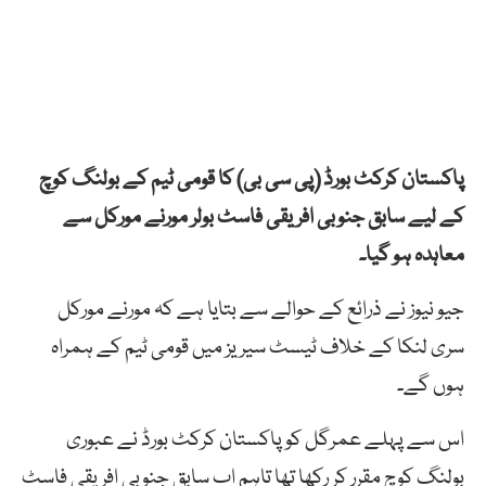
پاکستان کرکٹ بورڈ (پی سی بی) کا قومی ٹیم کے بولنگ کوچ
کے لیے سابق جنوبی افریقی فاسٹ بولر مورنے مورکل سے
معاہدہ ہو گیا۔
جیو نیوز نے ذرائع کے حوالے سے بتایا ہے کہ مورنے مورکل
سری لنکا کے خلاف ٹیسٹ سیریز میں قومی ٹیم کے ہمراہ
ہوں گے۔
اس سے پہلے عمرگل کو پاکستان کرکٹ بورڈ نے عبوری
بولنگ کوچ مقرر کر رکھا تھا تاہم اب سابق جنوبی افریقی فاسٹ