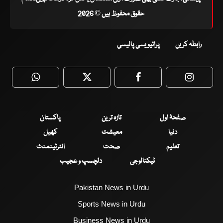
حقوق محفوظ ہیں © 2026
رابطہ کریں
پرائیویسی پالیسی
WhatsApp
Twitter
Facebook
Faceboo
صفحۂ اول
تازہ ترین
پاکستان
دنیا
معیشت
کھیل
تعلیم
صحت
انٹرٹینمنٹ
ٹیکنالوجی
دلچسپ و عجیب
Pakistan News in Urdu
Sports News in Urdu
Business News in Urdu