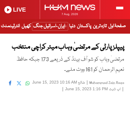
LIVE
7 Aug, 2026
صفحۂ اول
تازہ ترین
پاکستان
دنیا
ایران-اسرائیل جنگ
کھیل
انٹرٹینمنٹ
پیپلز پارٹی کے مرتضیٰ وہاب میئر کراچی منتخب
مرتضیٰ وہاب کو شو آف ہینڈ کے ذریعے 173 جبکہ حافظ
نعیم الرحمان کو 161 ووٹ ملے۔
|
شائع
June 15, 2023 10:16 AM
Muhammad Zain Raza
|
اپ ڈیٹ
|
June 15, 2023 1:16 PM