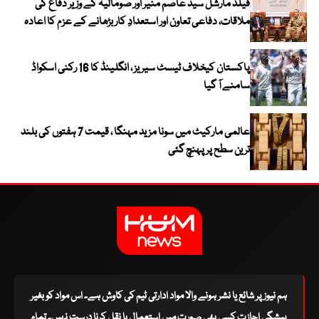
فیلڈ مارشل سید عاصم منیر اور صومالیہ کے وزیر دفاع کی
ملاقات، دفاعی تعاون اور استعدادِ کار بڑھانے کے عزم کا اعادہ
پاکستان کیخلاف ٹیسٹ سیریز ، انگلینڈ کا 16 رکنی اسکواڈ
سامنے آ گیا
عالمی مارکیٹ میں سونا مزید مہنگا ، قیمت 7 ہفتوں کی بلند
ترین سطح پر پہنچ گئی
ہم نیوز پر شائع یا نشر ہونے والا مواد ادارتی ٹیم کی کاوش ہے۔ اس مواد کو بغیر
پیشگی اجازت کسی بھی صورت میں استعمال یا نقل کرنا درست نہیں۔ تمام