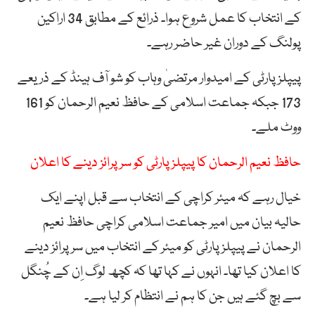
کے انتخاب کا عمل شروع ہوا۔ ذرائع کے مطابق 34 اراکین
پولنگ کے دوران غیر حاضر رہے۔
پیپلز پارٹی کے امیدوار مرتضیٰ وہاب کو شو آف ہینڈ کے ذریعے
173 جبکہ جماعت اسلامی کے حافظ نعیم الرحمان کو 161
ووٹ ملے۔
حافظ نعیم الرحمان کا پیپلزپارٹی کو سرپرائز دینے کا اعلان
خیال رہے کہ میئر کراچی کے انتخاب سے قبل اپنے ایک
حالیہ بیان میں امیر جماعت اسلامی کراچی حافظ نعیم
الرحمان نے پیپلز پارٹی کو میئر کے انتخاب میں سرپرائز دینے
کا اعلان کیا تھا۔ انہوں نے کہا تھا کہ کچھ لوگ اِن کے چُنگل
سے بچ گئے ہیں جن کا ہم نے انتظام کر لیا ہے۔