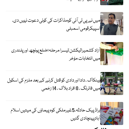
میں نے پی ٹی آئی کومذاکرات کی کوئی دعوت نہیں دی،
اسپیکرقومی اسمبلی
آزاد کشمیرالیکشن تیسرا مرحلہ؛ضلع پونچھ اور پلندری
میں انتخابات مؤخر
بینکاک ، دادا اور دادی کو قتل کرنے کے بعد ملزم کی اسکول
میں فائرنگ ، 8 افراد ہلاک ، 14 زخمی
براڈ پیک حادثہ،5غیرملکی کوہ پیماؤں کی میتیں اسلام
آبادپہنچادی گئیں