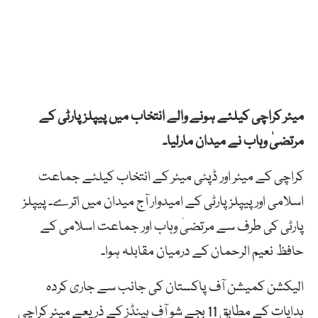
میئر کراچی کیلئے ہونے والے انتخاب میں پیپلز پارٹی کے
مرتضیٰ وہاب نے میدان مارلیا۔
کراچی کے میئر اور ڈپٹی میئر کے انتخاب کیلئے جماعت
اسلامی اور پیپلز پارٹی کے امیدوار آج میدان میں اترے۔ پیپلز
پارٹی کی طرف سے مرتضیٰ وہاب اور جماعت اسلامی کے
حافظ نعیم الرحمان کے درمیان مقابلہ ہوا۔
الیکشن کمیشن آف پاکستان کی جانب سے جاری کردہ
ہدایات کے مطابق 11 بجے شو آف ہینڈز کے ذریعے میئر کراچی