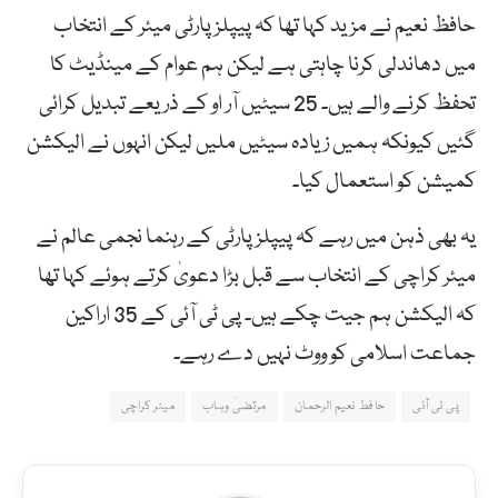
حافظ نعیم نے مزید کہا تھا کہ پیپلز پارٹی میئر کے انتخاب
میں دھاندلی کرنا چاہتی ہے لیکن ہم عوام کے مینڈیٹ کا
تحفظ کرنے والے ہیں۔ 25 سیٹیں آر او کے ذریعے تبدیل کرائی
گئیں کیونکہ ہمیں زیادہ سیٹیں ملیں لیکن انہوں نے الیکشن
کمیشن کو استعمال کیا۔
یہ بھی ذہن میں رہے کہ پیپلز پارٹی کے رہنما نجمی عالم نے
میئر کراچی کے انتخاب سے قبل بڑا دعویٰ کرتے ہوئے کہا تھا
کہ الیکشن ہم جیت چکے ہیں۔ پی ٹی آئی کے 35 اراکین
جماعت اسلامی کو ووٹ نہیں دے رہے۔
پی ٹی آئی
حافط نعیم الرحمان
مرتضیٰ وہاب
میئر کراچی