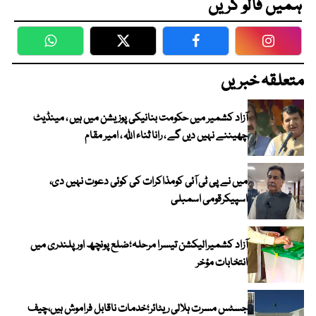
ہمیں فالو کریں
WhatsApp
Twitter
Facebook
Faceboo
متعلقہ خبریں
آزاد کشمیر میں حکومت بنانیکی پوزیشن میں ہیں ، مینڈیٹ
چھیننے نہیں دیں گے ، رانا ثناء اللہ ، امیر مقام
میں نے پی ٹی آئی کومذاکرات کی کوئی دعوت نہیں دی،
اسپیکرقومی اسمبلی
آزاد کشمیرالیکشن تیسرا مرحلہ؛ضلع پونچھ اور پلندری میں
انتخابات مؤخر
جسٹس مسرت ہلالی ریٹائر؛خدمات ناقابل فراموش ہیں،چیف