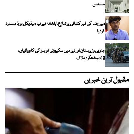
جسٹس
میر رضا کی قبر کشائی پر تنازع،اہلخانہ نے نیا میڈیکل بورڈ مسترد
کردیا
جنوبی وزیرستان اور دیر میں سکیورٹی فورسز کی کارروائیاں ،
10دہشتگرد ہلاک
مقبول ترین خبریں