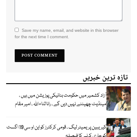
Save my name, email, and website in this browser
for the next time I comment.
تازہ ترین خبریں
آزاد کشمیر میں حکومت بنانیکی پوزیشن میں ہیں ،
مینڈیٹ چھیننے نہیں دیں گے ، رانا ثناء اللہ ، امیر مقام
کیریبین پریمیئر لیگ ، قومی کرکٹرز کو این او سی 19 اگست
کو جاری کرنے کا فیصلہ