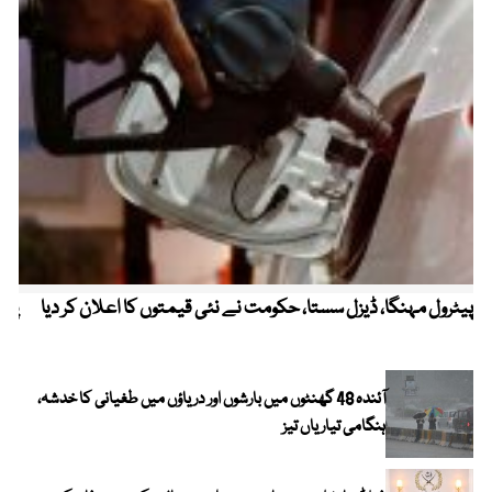
پیٹرول مہنگا، ڈیزل سستا، حکومت نے نئی قیمتوں کا اعلان کر دیا
پنج
آئندہ 48 گھنٹوں میں بارشوں اور دریاؤں میں طغیانی کا خدشہ،
ہنگامی تیاریاں تیز