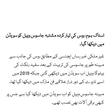
اسٹاک ہوم: روس کی تیار کردہ مشتبہ جاسوس وہیل کو سویڈن
میں دیکھا گیا۔
غیر ملکی خبر رساں ایجنسی کے مطابق روس کی جانب سے
مبینہ طور پر جاسوسی کی تربیت کے بعد سفید رنگت کی
بیلوگا وہیل اب سویڈن میں دیکھی گئی جبکہ 2019 میں
اسے ناروے کے دور دراز علاقے فِن مارک میں دیکھا گیا تھا۔
مبینہ جاسوس وہیل کو اب سویڈن میں دیکھا گیا ہے جس پر
کبھی برقی آلات بھی نصب تھے۔