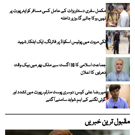
مکمل سفری دستاویزات کے حامل کسی مسافر کو ایئرپورٹ پر
نہیں روکا جائے گا، وزیر داخلہ
لکی مروت میں پولیس اسکواڈ پر فائرنگ، ایک اہلکار شہید
جماعت اسلامی کا 16 اگست سے ملک بھر میں بیک وقت
دھرنوں کا اعلان
میر رضا علی کیس: دوسری پوسٹ مارٹم رپورٹ میں تشدد اور
گولی لگنے کے اہم شواہد سامنے آگئے
مقبول ترین خبریں