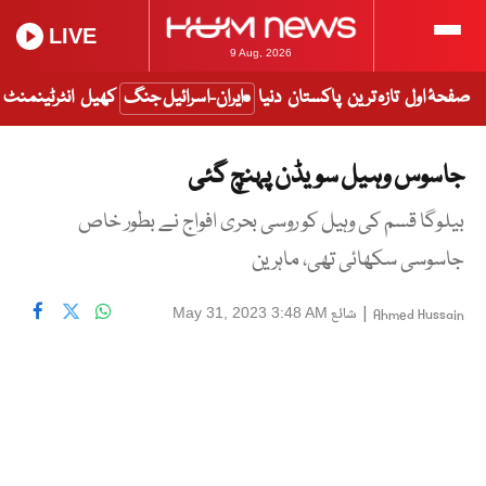
LIVE
9 Aug, 2026
صفحۂ اول
تازہ ترین
پاکستان
دنیا
ایران-اسرائیل جنگ
کھیل
انٹرٹینمنٹ
جاسوس وہیل سویڈن پہنچ گئی
بیلوگا قسم کی وہیل کو روسی بحری افواج نے بطور خاص
جاسوسی سکھائی تھی، ماہرین
|
شائع
May 31, 2023 3:48 AM
Ahmed Hussain