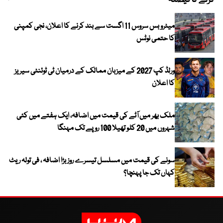
کرنے کا فیصلہ
چھی
میٹرو بس سروس 11 اگست سے بند کرنے کا اعلان، نجی کمپنی
کا حتمی نوٹس
ورلڈ کپ 2027 کے میزبان ممالک کے درمیان ٹی ٹوئنٹی سیریز
کا اعلان
ملک بھر میں آٹے کی قیمت میں اضافہ، ایک ہفتے میں کئی
شہروں میں 20 کلو تھیلا 100 روپے تک مہنگا
سونے کی قیمت میں مسلسل تیسرے روز بڑا اضافہ ، فی تولہ ریٹ
کہاں تک جا پہنچا؟