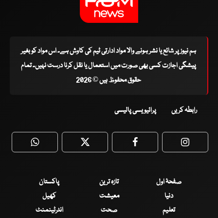
ہم نیوز پر شائع یا نشر ہونے والا مواد ادارتی ٹیم کی کاوش ہے۔ اس مواد کو بغیر
پیشگی اجازت کسی بھی صورت میں استعمال یا نقل کرنا درست نہیں۔ تمام
حقوق محفوظ ہیں © 2026
رابطہ کریں
پرائیویسی پالیسی
WhatsApp
Twitter
Facebook
Faceboo
صفحۂ اول
تازہ ترین
پاکستان
دنیا
معیشت
کھیل
تعلیم
صحت
انٹرٹینمنٹ