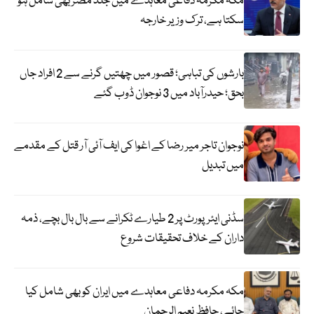
مکہ مکرمہ دفاعی معاہدے میں جلد مصر بھی شامل ہو
سکتا ہے، ترک وزیر خارجہ
بارشوں کی تباہی؛ قصور میں چھتیں گرنے سے 2 افراد جاں
بحق؛ حیدرآباد میں 3 نوجوان ڈوب گئے
نوجوان تاجر میر رضا کے اغوا کی ایف آئی آر قتل کے مقدمے
میں تبدیل
سڈنی ایئرپورٹ پر 2 طیارے ٹکرانے سے بال بال بچے، ذمہ
داران کے خلاف تحقیقات شروع
مکہ مکرمہ دفاعی معاہدے میں ایران کو بھی شامل کیا
جائے، حافظ نعیم الرحمان