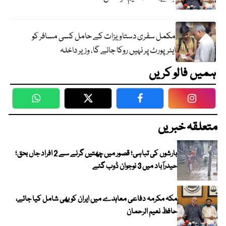
مکمل سفری دستاویزات کے حامل کسی مسافر کو
ایئرپورٹ پر نہیں روکا جائے گا، وزیر داخلہ
ہمیں فالو کریں
WhatsApp
Twitter
Facebook
Faceboo
متعلقہ خبریں
بارشوں کی تباہی؛ قصور میں چھتیں گرنے سے 2 افراد جاں بحق؛
حیدرآباد میں 3 نوجوان ڈوب گئے
مکہ مکرمہ دفاعی معاہدے میں ایران کو بھی شامل کیا جائے،
حافظ نعیم الرحمان