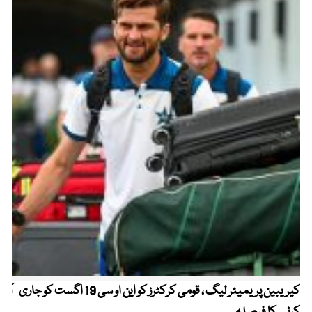
کیریبین پریمیئر لیگ ، قومی کرکٹرز کو این او سی 19 اگست کو جاری
آز