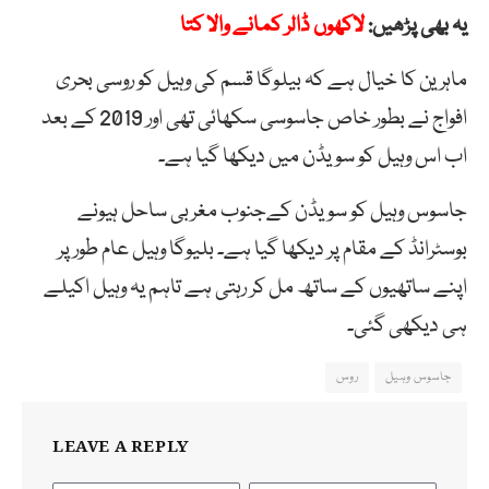
یہ بھی پڑھیں:
لاکھوں ڈالر کمانے والا کتا
ماہرین کا خیال ہے کہ بیلوگا قسم کی وہیل کو روسی بحری
افواج نے بطور خاص جاسوسی سکھائی تھی اور 2019 کے بعد
اب اس وہیل کو سویڈن میں دیکھا گیا ہے۔
جاسوس وہیل کو سویڈن کےجنوب مغربی ساحل ہیونے
بوسٹرانڈ کے مقام پر دیکھا گیا ہے۔ بلیوگا وہیل عام طور پر
اپنے ساتھیوں کے ساتھ مل کر رہتی ہے تاہم یہ وہیل اکیلے
ہی دیکھی گئی۔
جاسوس وہیل
روس
LEAVE A REPLY