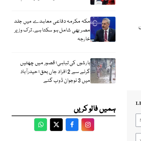
مکہ مکرمہ دفاعی معاہدے میں جلد
تھ سری
مصر بھی شامل ہو سکتا ہے، ترک وزیر
خارجہ
بارشوں کی تباہی؛ قصور میں چھتیں
گرنے سے 2 افراد جاں بحق؛ حیدرآباد
میں 3 نوجوان ڈوب گئے
L
ہمیں فالو کریں
WhatsApp
Twitter
Facebook
Facebook