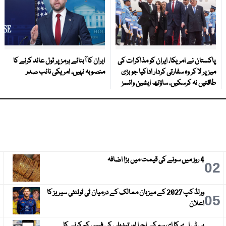
پاکستان نے امریکا، ایران کو مذاکرات کی
ایران کا آبنائے ہرمز پر ٹول عائد کرنے کا
میز پر لا کر وہ سفارتی کردار اداکیا جو بڑی
منصوبہ نہیں، امریکی نائب صدر
طاقتیں نہ کرسکیں، ساؤتھ ایشین وائسز
4 روز میں سونے کی قیمت میں بڑا اضافہ
3
02
ورلڈ کپ 2027 کے میزبان ممالک کے درمیان ٹی ٹوئنٹی سیریز کا
6
05
اعلان
پی ٹی اے کا ای سم کے اجرا اور تبدیلی کی فیس کم کرنے کا