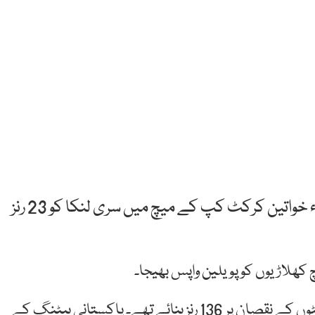
لاہور: پاکستان خواتین کرکٹ ٹیم نے ساتویں ایشیاء خواتین کرکٹ کپ کے میچ میں سری لنکا کو 23 رنز
 کھلاڑیوں کو پویلین واپس بھیجا۔
پاکستان خواتین کرکٹ ٹیم نے مقررہ 20 اوورز میں چار وکٹوں کے نقصان پر 136 رنز بنائے تھے۔ پاکستانی بیٹنگ کے