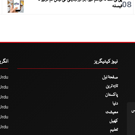
9
08
فیصلہ
نیوز کیٹیگریز
انگر
صفحۂ اول
Urdu
تازہ ترین
Urdu
پاکستان
Urdu
دنیا
Urdu
اس
معیشت
Urdu
کھیل
Urdu
تعلیم