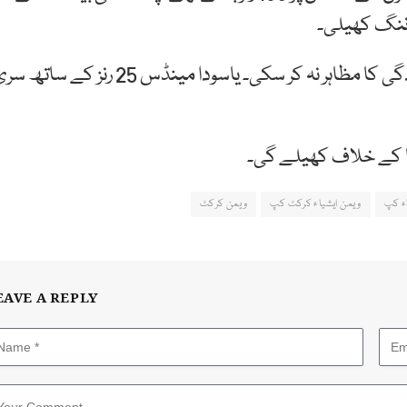
جواب میں سری لنکن خواتین کرکٹ ٹیم خاطرخواہ کارکردگی کا مظاہر نہ کر سکی۔ یاسودا مینڈس 25 رنز کے سا
شیا کے خلاف کھیلے گی۔
ء کپ
ویمن ایشیاء کرکٹ کپ
ویمن کرکٹ
EAVE A REPLY