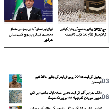
حج 2027: پرائیویٹ حج آپریشن کیلئے
ایران اور عمان آبنائے ہرمز سے متعلق
نیا ڈیجیٹل نظام نافذ کرنے کا فیصلہ
معاہدے کے قریب پہنچ گئے، عباس
عراقچی
پیٹرول کی قیمت 228 روپے فی لیٹر کی جائے، حافظ نعیم
0
الرحمان
ملک بھر میں آٹے کی قیمت میں اضافہ، ایک ہفتے میں کئی
0
شہروں میں 20 کلو تھیلا 100 روپے تک مہنگا
تعلیمی ادارے 24 اگست تک بند رہیں گے، رانا سکندر حیات