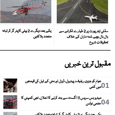
یکے بعد دیگرے 2 ہیلی کاپٹر گر کر تباہ؛
سڈنی ایئرپورٹ پر 2 طیارے ٹکرانے سے
متعدد ہلاکتیں
بال بال بچے، ذمہ داران کے خلاف
تحقیقات شروع
مقبول ترین خبریں
عوام کو جزوی ریلیف، پیٹرول، ڈیزل اور مٹی کے تیل کی قیمتوں
01
میں کمی
میٹرو بس سروس 11 اگست سے بند کرنے کا اعلان، نجی کمپنی کا
04
حتمی نوٹس
یکے بعد دیگرے 2 ہیلی کاپٹر گر کر تباہ؛ متعدد ہلاکتیں