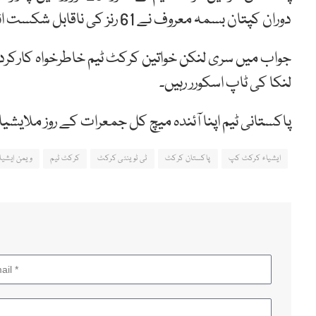
دوران کپتان بسمہ معروف نے 61 رنز کی ناقابل شکست اننگ کھیلی۔
لنکا کی ٹاپ اسکورر رہیں۔
پاکستانی ٹیم اپنا آئندہ میچ کل جمعرات کے روز ملای
ایشیاء کرکٹ کپ
پاکستان کرکٹ
ٹی ٹوینٹی کرکٹ
کرکٹ ٹیم
ویمن ایشیا