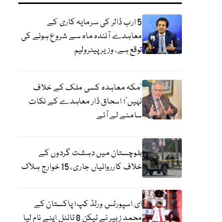
5 ارب ڈالر کی سرمایہ کاری کے
معاہدے آئندہ ماہ سے شروع ہونے کی
توقع ہے، وزیر پیٹرولیم
‘مکہ معاہدہ کسی ملک کے خلاف
نہیں’؛ اسحاق ڈار معاہدے کے نکات
سامنے لے آئے
بلوچستان میں دہشت گردوں کے
خلاف کارروائیاں جاری، 15 خوارج ہلاک
ای اسپورٹس ورلڈ کپ؛ پاکستان کے
محمد زبیر نے ٹیکن 8 ٹائٹل اپنے نام لیا