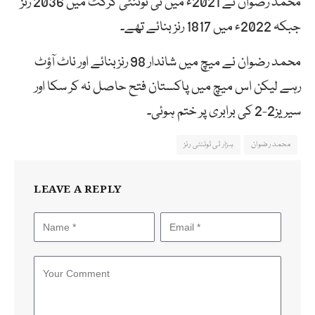
محمد رضوان نے 2021ء میں ٹی ٹوئنٹی کرکٹ میں 2036 رنز
جبکہ 2022ء میں 1817 رنز بنائے تھے۔
محمد رضوان نے میچ میں شاندار 98 رنزبنائے اور ناٹ آؤٹ
رہے لیکن اس میچ میں پاکستان فتح حاصل نہ کر سکا اور
سیریز2-2 کی برابری پر ختم ہوئی۔
محمد رضوان
ہزار ٹی ٹوئنٹی رنز
LEAVE A REPLY