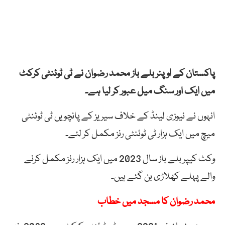
پاکستان کے اوپنر بلے باز محمد رضوان نے ٹی ٹوئنٹی کرکٹ
میں ایک اور سنگ میل عبور کر لیا ہے۔
انہوں نے نیوزی لینڈ کے خلاف سیریز کے پانچویں ٹی ٹوئنٹی
میچ میں ایک ہزار ٹی ٹوئنٹی رنز مکمل کر لئے۔
وکٹ کیپر بلے باز سال 2023 میں ایک ہزار رنز مکمل کرنے
والے پہلے کھلاڑی بن گئے ہیں۔
محمد رضوان کا مسجد میں خطاب