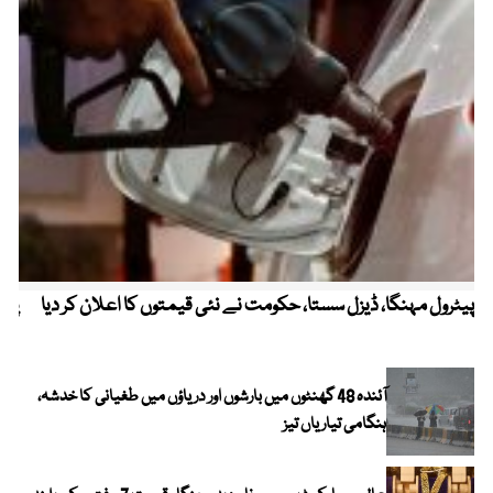
پیٹرول مہنگا، ڈیزل سستا، حکومت نے نئی قیمتوں کا اعلان کر دیا
پنج
آئندہ 48 گھنٹوں میں بارشوں اور دریاؤں میں طغیانی کا خدشہ،
ہنگامی تیاریاں تیز