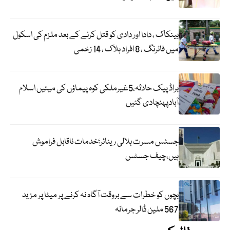
بینکاک ، دادا اور دادی کو قتل کرنے کے بعد ملزم کی اسکول
میں فائرنگ ، 8 افراد ہلاک ، 14 زخمی
براڈ پیک حادثہ،5غیرملکی کوہ پیماؤں کی میتیں اسلام
آبادپہنچادی گئیں
جسٹس مسرت ہلالی ریٹائر؛خدمات ناقابل فراموش
ہیں،چیف جسٹس
بچوں کو خطرات سے بروقت آگاہ نہ کرنے پر میٹا پر مزید
567 ملین ڈالر جرمانہ