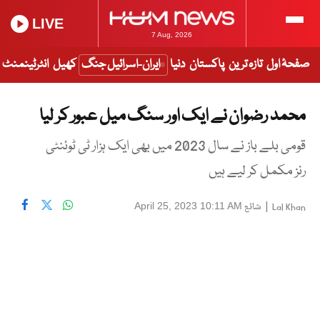
LIVE
7 Aug, 2026
صفحۂ اول
تازہ ترین
پاکستان
دنیا
ایران-اسرائیل جنگ
کھیل
انٹرٹینمنٹ
محمد رضوان نے ایک اور سنگ میل عبور کر لیا
قومی بلے باز نے سال 2023 میں بھی ایک ہزار ٹی ٹوئنٹی
رنز مکمل کر لیے ہیں
|
شائع
April 25, 2023 10:11 AM
Lal Khan