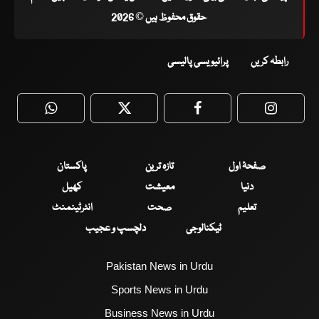
حقوق محفوظ ہیں © 2026
رابطہ کریں
پرائیویسی پالیسی
WhatsApp
Twitter
Facebook
Faceboo
صفحۂ اول
تازہ ترین
پاکستان
دنیا
معیشت
کھیل
تعلیم
صحت
انٹرٹینمنٹ
ٹیکنالوجی
دلچسپ و عجیب
Pakistan News in Urdu
Sports News in Urdu
Business News in Urdu