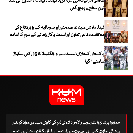
عالمی مارکیٹ میں سونا مزید مہنگا ، قیمت 7 ہفتوں کی بلند
ترین سطح پر پہنچ گئی
فیلڈ مارشل سید عاصم منیر اور صومالیہ کے وزیر دفاع کی
ملاقات، دفاعی تعاون اور استعدادِ کار بڑھانے کے عزم کا اعادہ
پاکستان کیخلاف ٹیسٹ سیریز ، انگلینڈ کا 16 رکنی اسکواڈ
سامنے آ گیا
ہم نیوز پر شائع یا نشر ہونے والا مواد ادارتی ٹیم کی کاوش ہے۔ اس مواد کو بغیر
پیشگی اجازت کسی بھی صورت میں استعمال یا نقل کرنا درست نہیں۔ تمام