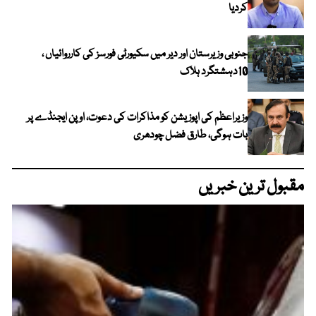
کردیا
جنوبی وزیرستان اور دیر میں سکیورٹی فورسز کی کارروائیاں ،
10دہشتگرد ہلاک
وزیراعظم کی اپوزیشن کو مذاکرات کی دعوت، اوپن ایجنڈے پر
بات ہوگی، طارق فضل چودھری
مقبول ترین خبریں