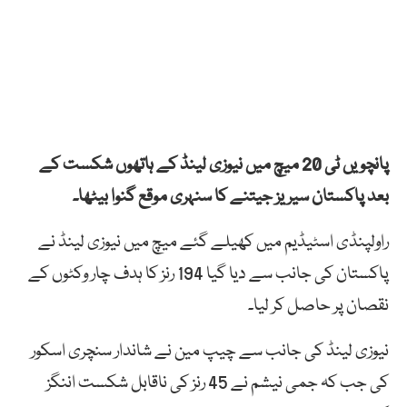
پانچویں ٹی 20 میچ میں نیوزی لینڈ کے ہاتھوں شکست کے
بعد پاکستان سیریز جیتنے کا سنہری موقع گنوا بیٹھا۔
راولپنڈی اسٹیڈیم میں کھیلے گئے میچ میں نیوزی لینڈ نے
پاکستان کی جانب سے دیا گیا 194 رنز کا ہدف چار وکٹوں کے
نقصان پر حاصل کر لیا۔
نیوزی لینڈ کی جانب سے چیپ مین نے شاندار سنچری اسکور
کی جب کہ جمی نیشم نے 45 رنز کی ناقابل شکست اننگز