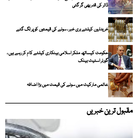
ڈالر کی قدر بھی گر گئی
خریداروں کیلئے بری خبر ، سونے کی قیمتوں کو پر لگ گئے
حکومت کیساتھ ملکر اسلامی بینکاری کیلئے کام کر رہے ہیں ،
گورنر اسٹیٹ بینک
عالمی مارکیٹ میں سونے کی قیمت میں بڑا اضافہ
مقبول ترین خبریں