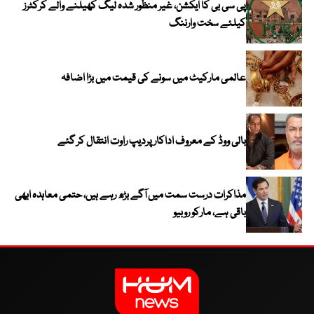
پی سی بی کا ایکشن، غیر منظور شدہ لیگ کھیلنے والے کرکٹرز
کیلئے سخت وارننگ
عالمی مارکیٹ میں سونے کی قیمت میں بڑا اضافہ
بالی ووڈ کے معروف اداکار پردیپ راوت انتقال کر گئے
مذاکرات درست سمت میں آگے بڑھ رہے ہیں، حتمی معاہدہ ابھی
باقی ہے، مارکو روبیو