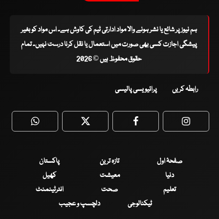
ہم نیوز پر شائع یا نشر ہونے والا مواد ادارتی ٹیم کی کاوش ہے۔ اس مواد کو بغیر
پیشگی اجازت کسی بھی صورت میں استعمال یا نقل کرنا درست نہیں۔ تمام
حقوق محفوظ ہیں © 2026
رابطہ کریں
پرائیویسی پالیسی
WhatsApp
Twitter
Facebook
Faceboo
صفحۂ اول
تازہ ترین
پاکستان
دنیا
معیشت
کھیل
تعلیم
صحت
انٹرٹینمنٹ
ٹیکنالوجی
دلچسپ و عجیب