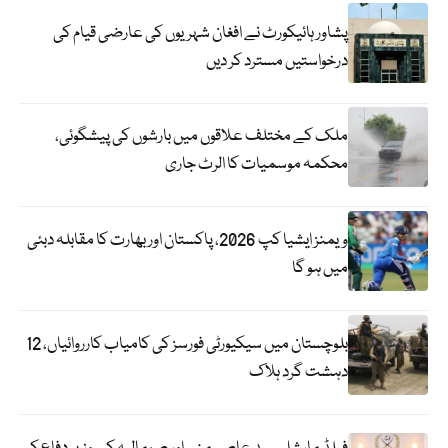
پشاور ہائیکورٹ نے افغان شہریوں کی عارضی قیام کی
درخواستیں مسترد کر دیں
ملک کے مختلف علاقوں میں بارشوں کی پیشگوئی،
محکمہ موسمیات کا الرٹ جاری
ویمنز ایشیا کپ 2026، پاکستان اور بھارت کا مقابلہ دبئی
میں ہو گا
بلوچستان میں سیکیورٹی فورسز کی کامیاب کارروائیاں، 12
دہشت گرد ہلاک