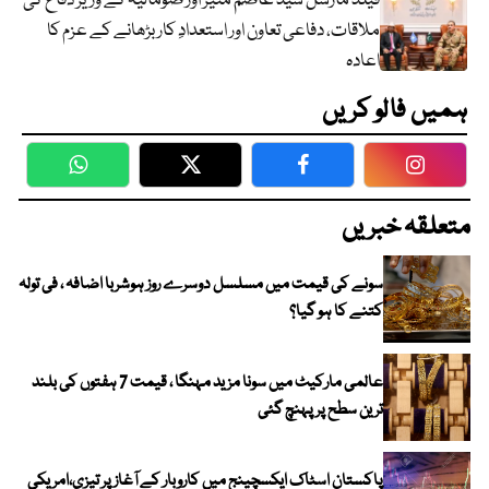
فیلڈ مارشل سید عاصم منیر اور صومالیہ کے وزیر دفاع کی
ملاقات، دفاعی تعاون اور استعدادِ کار بڑھانے کے عزم کا
اعادہ
ہمیں فالو کریں
WhatsApp
Twitter
Facebook
Faceboo
متعلقہ خبریں
سونے کی قیمت میں مسلسل دوسرے روز ہوشربا اضافہ ، فی تولہ
کتنے کا ہو گیا؟
عالمی مارکیٹ میں سونا مزید مہنگا ، قیمت 7 ہفتوں کی بلند
ترین سطح پر پہنچ گئی
پاکستان اسٹاک ایکسچینج میں کاروبار کے آغاز پر تیزی،امریکی