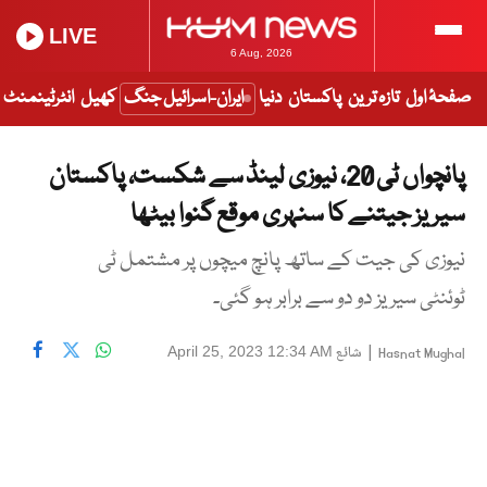
LIVE
6 Aug, 2026
صفحۂ اول
تازہ ترین
پاکستان
دنیا
ایران-اسرائیل جنگ
کھیل
انٹرٹینمنٹ
پانچواں ٹی 20، نیوزی لینڈ سے شکست، پاکستان
سیریز جیتنے کا سنہری موقع گنوا بیٹھا
نیوزی کی جیت کے ساتھ پانچ میچوں پر مشتمل ٹی
ٹوئنٹی سیریز دو دو سے برابر ہو گئی۔
|
شائع
April 25, 2023 12:34 AM
Hasnat Mughal