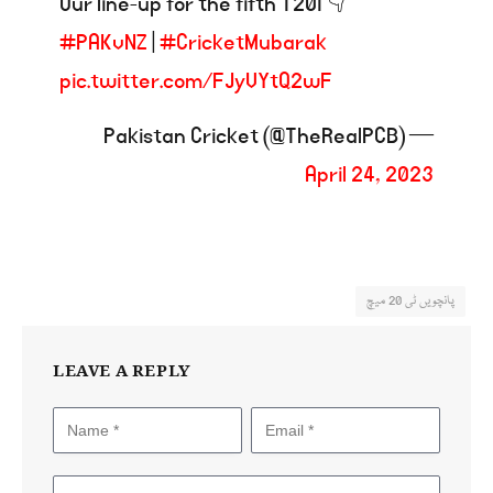
Our line-up for the fifth T20I 👇
#PAKvNZ
|
#CricketMubarak
pic.twitter.com/FJyVYtQ2wF
— Pakistan Cricket (@TheRealPCB)
April 24, 2023
پانچویں ٹی 20 میچ
LEAVE A REPLY