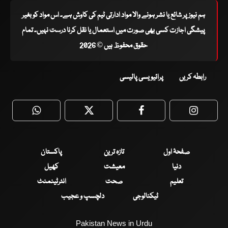
ہم نیوز پر شائع یا نشر ہونے والا مواد ادارتی ٹیم کی کاوش ہے۔ اس مواد کو بغیر
پیشگی اجازت کسی بھی صورت میں استعمال یا نقل کرنا درست نہیں۔ تمام
حقوق محفوظ ہیں © 2026
رابطہ کریں
پرائیویسی پالیسی
WhatsApp
Twitter
Facebook
Faceboo
صفحۂ اول
تازہ ترین
پاکستان
دنیا
معیشت
کھیل
تعلیم
صحت
انٹرٹینمنٹ
ٹیکنالوجی
دلچسپ و عجیب
Pakistan News in Urdu