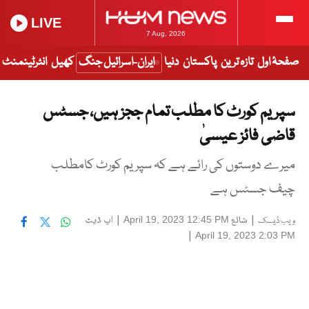
LIVE
7 Aug, 2026
صفحۂ اول
تازہ ترین
پاکستان
دنیا
ایران-اسرائیل جنگ
کھیل
انٹرٹینمنٹ
سپریم کورٹ کا مطلب تمام ججز ہیں، جسٹس
قاضی فائز عیسیٰ
میرے دوستوں کی رائے ہے کہ سپریم کورٹ کامطلب
چیف جسٹس ہے
|
شائع
|
اپ ڈیٹ
April 19, 2023 12:45 PM
ویب ڈیسک
|
April 19, 2023 2:03 PM