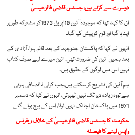
دوسرے سے کرتے ہیں، جسٹس قاضی فائز عیسیٰ
ان کا کہنا تھا کہ موجودہ آئین 10اپریل 1973کو مشترکہ طور پر
اپنایا گیا اور قوم کو پیش کیا گیا۔
انہوں نے کہا کہ پاکستان جدوجہد کے بعد قائم ہوا، آزاد ی کے
بعد ہمیں آئین کی ضرورت تھی، آئین میرے لیے صرف کتاب
نہیں اس میں لوگوں کے حقوق ہیں۔
ہم آئین کی تشریح کر سکتے ہیں،جب کوئی ناانصافی ہوتی
ہے تووہ زیادہ دیر تک نہیں ٹھہرتی، انہوں نے کہا کہ دسمبر
1971 میں پاکستان اچانک نہیں ٹوٹا، اس کے بیج بوئے گئے۔
حکومت کا جسٹس قاضی فائز عیسیٰ کے خلاف ریفرنس
واپس لینے کا فیصلہ