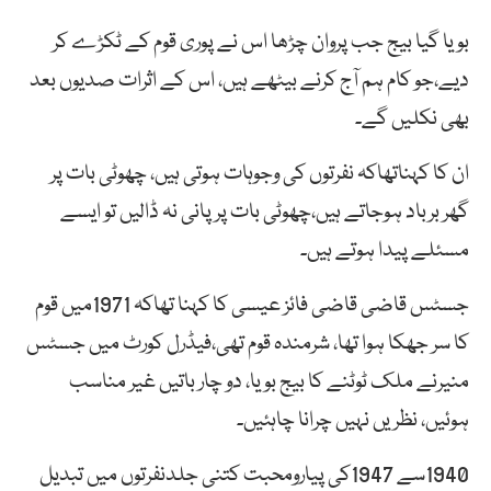
بویا گیا بیج جب پروان چڑھا اس نے پوری قوم کے ٹکڑے کر
دیے،جو کام ہم آج کرنے بیٹھے ہیں، اس کے اثرات صدیوں بعد
بھی نکلیں گے۔
ان کا کہناتھاکہ نفرتوں کی وجوہات ہوتی ہیں، چھوٹی بات پر
گھر برباد ہوجاتے ہیں،چھوٹی بات پر پانی نہ ڈالیں تو ایسے
مسئلے پیدا ہوتے ہیں۔
جسٹس قاضی قاضی فائز عیسی کا کہنا تھاکہ 1971میں قوم
کا سر جھکا ہوا تھا، شرمندہ قوم تھی،فیڈرل کورٹ میں جسٹس
منیرنے ملک ٹوٹنے کا بیج بویا، دو چار باتیں غیر مناسب
ہوئیں، نظریں نہیں چرانا چاہئیں۔
1940سے 1947کی پیارومحبت کتنی جلدنفرتوں میں تبدیل