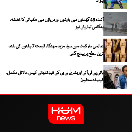
ہو گا
آئندہ 48 گھنٹوں میں بارشوں اور دریاؤں میں طغیانی کا خدشہ،
ہنگامی تیاریاں تیز
عالمی مارکیٹ میں سونا مزید مہنگا ، قیمت 7 ہفتوں کی بلند
ترین سطح پر پہنچ گئی
بانی پی ٹی آئی اور بشریٰ بی بی کی قیدِ تنہائی کیس، دلائل مکمل،
فیصلہ محفوظ