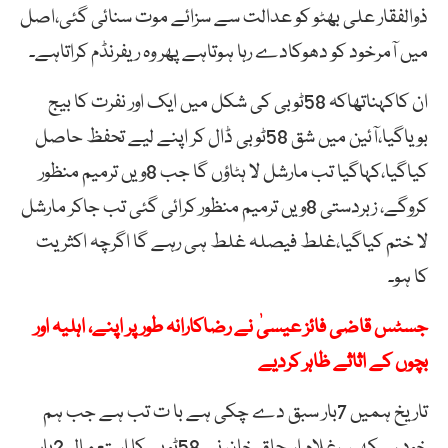
ذوالفقار علی بھٹو کو عدالت سے سزائے موت سنائی گئی،اصل
میں آمرخود کو دھوکادے رہا ہوتاہے پھر وہ ریفرنڈم کراتاہے۔
ان کاکہناتھاکہ 58ٹوبی کی شکل میں ایک اور نفرت کا بیج
بویاگیا،آئین میں شق 58ٹوبی ڈال کر اپنے لیے تحفظ حاصل
کیاگیا،کہاگیا تب مارشل لا ہٹاؤں گا جب 8ویں ترمیم منظور
کروگے، زبردستی 8ویں ترمیم منظور کرائی گئی تب جاکر مارشل
لا ختم کیاگیا،غلط فیصلہ غلط ہی رہے گا اگرچہ اکثریت
کا ہو۔
جسٹس قاضی فائز عیسیٰ نے رضاکارانہ طور پر اپنے، اہلیہ اور
بچوں کے اثاثے ظاہر کردیے
تاریخ ہمیں 7بار سبق دے چکی ہے با ت تب ہے جب ہم
خود سیکھیں،غلام اسحاق خان نے 58ٹوبی کا استعمال 2بار