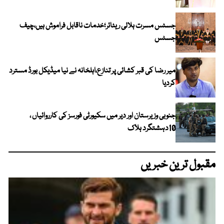
جسٹس مسرت ہلالی ریٹائر؛خدمات ناقابل فراموش ہیں،چیف
جسٹس
میر رضا کی قبر کشائی پر تنازع،اہلخانہ نے نیا میڈیکل بورڈ مسترد
کردیا
جنوبی وزیرستان اور دیر میں سکیورٹی فورسز کی کارروائیاں ،
10دہشتگرد ہلاک
مقبول ترین خبریں