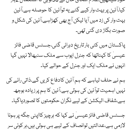
کیا،آئین پر بہت وار کیے گئے یہ توآئین کا حوصلہ ہے،آئین
بہت وار کی زد میں آیا لیکن آج بھی کھڑاہے،آئین کی شکل و
صورت بگاڑ دی گئی تھی۔
پاکستان میں کئی بار تاریخ دہرائی گئی،جسٹس قاضی فائز
عیسیٰ کا کہناتھا کہ جنرل ایوب سے ملک سنبھالا نہیں گیا
انہوں نے ملک ایک اور جنرل کے حوالے کیا۔
ہم نے حلف لیاہے کہ ہم آئین کادفاع کریں گے،ذاتی رائے کی
نہیں اہمیت توآئین کی ہوتی ہے،آئین کا ہم پر زیادہ بوجھ
ہے،شفاف الیکشن کے لیے نگران حکومتوں کا تصوردیاگیا۔
جسٹس قاضی فائز عیسیٰ نے کہا کہ ہرچیز کااپنی جگہ پر ہونا
لازمی ہے،عدالتیں توانصاف کے لیے ہی ہوتی ہیں،ہر کوئی سر