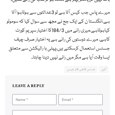
میرے پاس جب کیس آتا ہے تو 3عدالتوں سے ہوتاہوا آتا
ہے،انگلستا ن کے ایک جج نے مجھ سے سوال کیا کہ سوموٹو
کیاہوتاہے،میری رائے میں 184/3کا اختیار سپریم کورٹ
کاہے، میرے دوستوں کی رائے ہے یہ اختیار صرف چیف
جسٹس استعمال کرسکتے ہیں،پہلی با رالیکشن سے متعلق
ایسا وقت آیا ہے مگر میں رائے نہیں دینا چاہتا۔
آئین
جسٹس قاضی فائز عیسی
LEAVE A REPLY