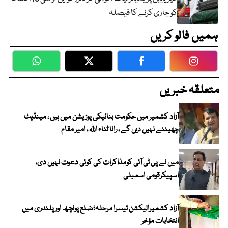
کو جاری کرنے کا فیصلہ
ہمیں فالو کریں
WhatsApp
Twitter
Facebook
Faceboo
متعلقہ خبریں
آزاد کشمیر میں حکومت بنانیکی پوزیشن میں ہیں ، مینڈیٹ
چھیننے نہیں دیں گے ، رانا ثناء اللہ ، امیر مقام
میں نے پی ٹی آئی کومذاکرات کی کوئی دعوت نہیں دی،
اسپیکرقومی اسمبلی
آزاد کشمیرالیکشن تیسرا مرحلہ؛ضلع پونچھ اور پلندری میں
انتخابات مؤخر