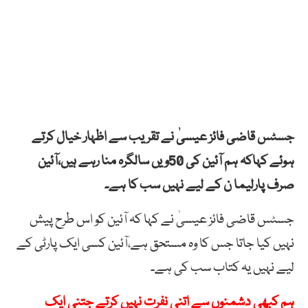
جسٹس قاضی فائز عیسیٰ نے تقریب سے اظہار خیال کرتے
ہوئے کہاکہ ہم آئین کی 50ویں سالگرہ منا رہے ہیں،آئین
صرف پارلیما ن کے لیے نہیں سب کا ہے۔
جسٹس قاضی فائز عیسیٰ نے کہا کہ آئین کو اس طرح پیش
نہیں کیا جاتا جس کا وہ مستحق ہے،آئین کسی ایک پارٹی کے
لیے نہیں یہ کتاب سب کی ہے۔
ہم کبھی دشمنوں سے اتنی نفرت نہیں کرتے جتنی ایک