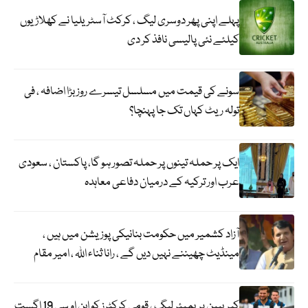
پہلے اپنی پھر دوسری لیگ ، کرکٹ آسٹریلیا نے کھلاڑیوں
کیلئے نئی پالیسی نافذ کر دی
سونے کی قیمت میں مسلسل تیسرے روز بڑا اضافہ ، فی
تولہ ریٹ کہاں تک جا پہنچا؟
ایک پر حملہ تینوں پر حملہ تصور ہو گا، پاکستان ، سعودی
عرب اور ترکیہ کے درمیان دفاعی معاہدہ
آزاد کشمیر میں حکومت بنانیکی پوزیشن میں ہیں ،
مینڈیٹ چھیننے نہیں دیں گے ، رانا ثناء اللہ ، امیر مقام
کیریبین پریمیئر لیگ ، قومی کرکٹرز کو این او سی 19 اگست