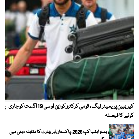
کیریبین پریمیئر لیگ ، قومی کرکٹرز کو این او سی 19 اگست کو جاری
پیٹ
کرنے کا فیصلہ
ویمنز ایشیا کپ 2026، پاکستان اور بھارت کا مقابلہ دبئی میں