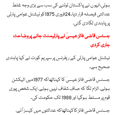
ہوئی،انہو ں نے پاکستان ٹوٹنے کی سب سے بڑی وجہ غلط
عدالتی فیصلہ قرار دیا۔24فروری 1975کو نیشنل عوامی پارٹی
پر پابندی لگادی گئی،
جسٹس قاضی فائز عیسیٰ نے پارلیمنٹ جانے پر وضاحت
جاری کردی
نیشنل عوامی پارٹی کے ریفرنس پر سپریم کورٹ نے کہا پابندی
صحیح ہے۔
جسٹس قاضی فائز عیسیٰ کا کہناتھاکہ 1977میں الیکشن
ہوئے، الزام لگا کہ صاف شفاف نہیں ہوئے، ایک شخص پوری
قوم پر مسلط ہوگیا اور 1988 تک حکومت کی۔
جسٹس قاضی فائز کاکہناتھاکہ عدالتوں میں کیسز آئے،