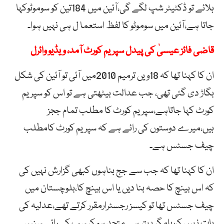
ہلائے تو ڈکٹیٹر شپ لگے گی،آئین میں 184تین کو سوموٹوکہا
جاتا ہے،آئین میں سوموٹو کا لفظ استعما ل ہی نہیں ہوا۔
قاضی فائز عیسیٰ کی پیدل سپریم کورٹ آمد، ویڈیو وائرل
ان کا کہنا تھا کہ 18ویں ترمیم 2010میں آئی تو آئین کی شکل
بگاڑ دی گئی تھی، جب عدالت بیٹھتی ہے تو اس کو سپریم
کورٹ کہا جاتاہے،سپریم کورٹ کا مطلب تمام ججز
ہیں،میرے دوستوں کی رائے ہے کہ سپریم کورٹ کامطلب
چیف جسٹس ہے۔
ان کا کہنا تھا کہ جب سے جج بناہوں کبھی گزارش نہیں کی
کہ اس بینچ کا حصہ بنا دیں یا اس بینچ کا،بلوچستان میں
چیف جسٹس تھا تو کیسز رجسٹرارمقرر کرتے تھے،عدلیہ کی
بات نہیں کررہامگر بہتر ہے متحد ہو کر سب کی رائے سنیں۔