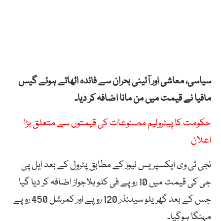
سیاسی، معاشی اور آئینی بحران سے فائدہ اٹھاتے ہوئے گیس
مافیا نے قیمت میں من مانا اضافہ کر دیا۔
حکومت کا پیٹرولیم مصنوعات کی قیمتوں سے متعلق بڑا
اعلان
نجی ٹی وی ایکسپریس نیوز کے مطابق پٹرول کے بعد ایل پی
جی کی قیمت میں 10 روپے فی کلو بلاجواز اضافہ کر دیا گیا
جس کے بعد گھریلو سیلنڈر 120 روپے اور کمرشل 450 روپے
مہنگا ہوگیا۔