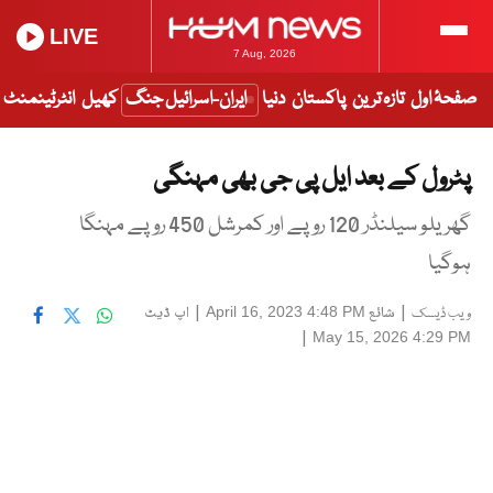
LIVE
7 Aug, 2026
صفحۂ اول
تازہ ترین
پاکستان
دنیا
ایران-اسرائیل جنگ
کھیل
انٹرٹینمنٹ
پٹرول کے بعد ایل پی جی بھی مہنگی
گھریلو سیلنڈر 120 روپے اور کمرشل 450 روپے مہنگا
ہوگیا
|
شائع
|
اپ ڈیٹ
April 16, 2023 4:48 PM
ویب ڈیسک
|
May 15, 2026 4:29 PM