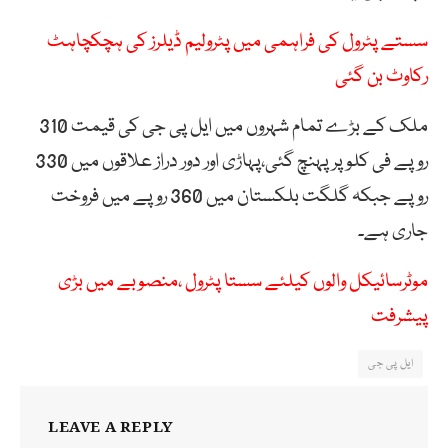
سستے پٹرول کی فراہمی میں پٹرولیم ڈیلرز کی ہچکچاہٹ
رکاوٹ بن گئی
ملک کے بڑے تمام شہروں میں ایل پی جی کی قیمت 310
روپے فی کلو پر پہنچ گئی،پہاڑی اور دور دراز علاقوں میں 330
روپے جبکہ گلگت بلکستان میں 360 روپے میں فروخت
جاری ہے۔
موٹرسائیکل والوں کیلئے سستا پٹرول ،منصوبے میں بڑی
پیشرفت
ایل پی جی
LEAVE A REPLY