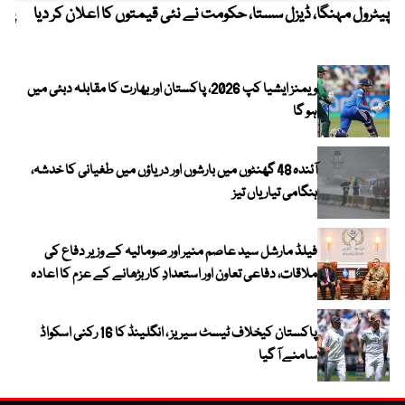
پیٹرول مہنگا، ڈیزل سستا، حکومت نے نئی قیمتوں کا اعلان کر دیا
پنج
ویمنز ایشیا کپ 2026، پاکستان اور بھارت کا مقابلہ دبئی میں
ہو گا
آئندہ 48 گھنٹوں میں بارشوں اور دریاؤں میں طغیانی کا خدشہ،
ہنگامی تیاریاں تیز
فیلڈ مارشل سید عاصم منیر اور صومالیہ کے وزیر دفاع کی
ملاقات، دفاعی تعاون اور استعدادِ کار بڑھانے کے عزم کا اعادہ
پاکستان کیخلاف ٹیسٹ سیریز ، انگلینڈ کا 16 رکنی اسکواڈ
سامنے آ گیا