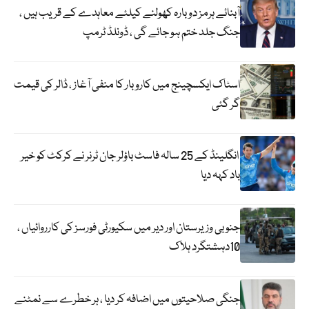
آبنائے ہرمز دوبارہ کھولنے کیلئے معاہدے کے قریب ہیں ،
جنگ جلد ختم ہو جائے گی ، ڈونلڈ ٹرمپ
اسٹاک ایکسچینج میں کاروبار کا منفی آغاز ، ڈالر کی قیمت
گر گئی
انگلینڈ کے 25 سالہ فاسٹ باؤلر جان ٹرنر نے کرکٹ کو خیر
باد کہہ دیا
جنوبی وزیرستان اور دیر میں سکیورٹی فورسز کی کارروائیاں ،
10دہشتگرد ہلاک
جنگی صلاحیتوں میں اضافہ کر دیا ، ہر خطرے سے نمٹنے