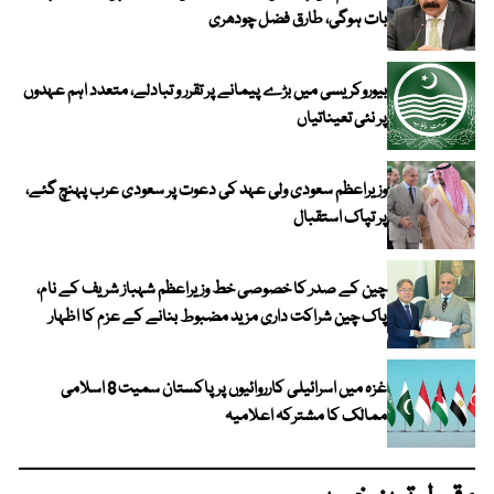
بات ہوگی، طارق فضل چودھری
بیوروکریسی میں بڑے پیمانے پر تقرر و تبادلے، متعدد اہم عہدوں
پر نئی تعیناتیاں
وزیراعظم سعودی ولی عہد کی دعوت پر سعودی عرب پہنچ گئے،
پر تپاک استقبال
چین کے صدر کا خصوصی خط وزیراعظم شہباز شریف کے نام،
پاک چین شراکت داری مزید مضبوط بنانے کے عزم کا اظہار
غزہ میں اسرائیلی کارروائیوں پر پاکستان سمیت 8 اسلامی
ممالک کا مشترکہ اعلامیہ