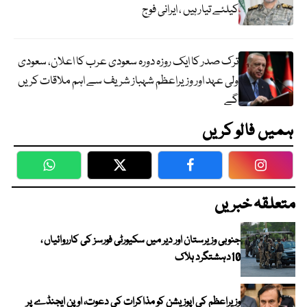
کیلئے تیار ہیں ، ایرانی فوج
ترک صدر کا ایک روزہ دورہ سعودی عرب کا اعلان، سعودی
ولی عہد اور وزیراعظم شہباز شریف سے اہم ملاقات کریں
گے
ہمیں فالو کریں
WhatsApp
Twitter
Facebook
Faceboo
متعلقہ خبریں
جنوبی وزیرستان اور دیر میں سکیورٹی فورسز کی کارروائیاں ،
10دہشتگرد ہلاک
وزیراعظم کی اپوزیشن کو مذاکرات کی دعوت، اوپن ایجنڈے پر