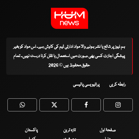
ہم نیوز پر شائع یا نشر ہونے والا مواد ادارتی ٹیم کی کاوش ہے۔ اس مواد کو بغیر
پیشگی اجازت کسی بھی صورت میں استعمال یا نقل کرنا درست نہیں۔ تمام
حقوق محفوظ ہیں © 2026
رابطہ کریں
پرائیویسی پالیسی
WhatsApp
Twitter
Facebook
Faceboo
صفحۂ اول
تازہ ترین
پاکستان