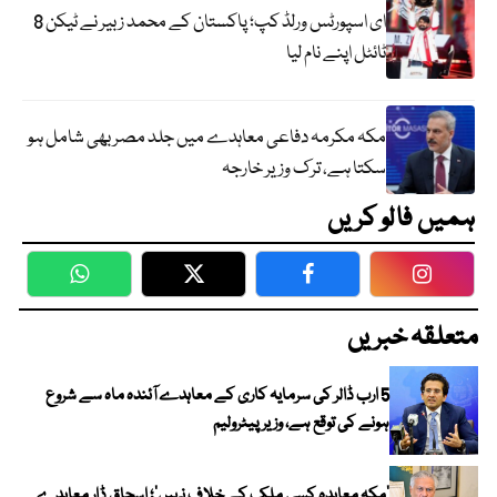
ای اسپورٹس ورلڈ کپ؛ پاکستان کے محمد زبیر نے ٹیکن 8
ٹائٹل اپنے نام لیا
مکہ مکرمہ دفاعی معاہدے میں جلد مصر بھی شامل ہو
سکتا ہے، ترک وزیر خارجہ
ہمیں فالو کریں
WhatsApp
Twitter
Facebook
Faceboo
متعلقہ خبریں
5 ارب ڈالر کی سرمایہ کاری کے معاہدے آئندہ ماہ سے شروع
ہونے کی توقع ہے، وزیر پیٹرولیم
‘مکہ معاہدہ کسی ملک کے خلاف نہیں’؛ اسحاق ڈار معاہدے