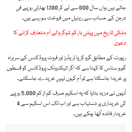
جاتے ہیں رواں سال 800 سے لے کر 1300 بھارتی روپے فی
درجن کے حساب سے ریٹیل میں فروخت ہو رہے ہیں۔
ملکی تاریخ میں پہلی بار کم شوگر والے آم متعارف کرانے کا
دعویٰ
رپورٹ کے مطابق گرو کرپا ٹریڈرز اور فروٹ پروڈکٹس کے سربراہ
گورو سناس کا کہنا ہے کہ اگر الیکٹرونک پروڈکٹس کو قسطوں
پر خریدا جاسکتا ہے تو آم کیوں نہیں خریدے جاسکتے۔
اُنہوں نے مزید بتایا کہ یہ اسکیم صرف کم از کم 5,000 روپے
کی خریداری پر دستیاب ہے اور اب تک اس اسکیم سے 4
خریدار فائدہ اُٹھا چکے ہیں۔