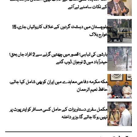
کے نکات سامنے لے آئے
بلوچستان میں دہشت گردوں کے خلاف کارروائیاں جاری، 15
خوارج ہلاک
بارشوں کی تباہی؛ قصور میں چھتیں گرنے سے 2 افراد جاں بحق؛
حیدرآباد میں 3 نوجوان ڈوب گئے
مکہ مکرمہ دفاعی معاہدے میں ایران کو بھی شامل کیا جائے،
حافظ نعیم الرحمان
مکمل سفری دستاویزات کے حامل کسی مسافر کو ایئرپورٹ پر
نہیں روکا جائے گا، وزیر داخلہ