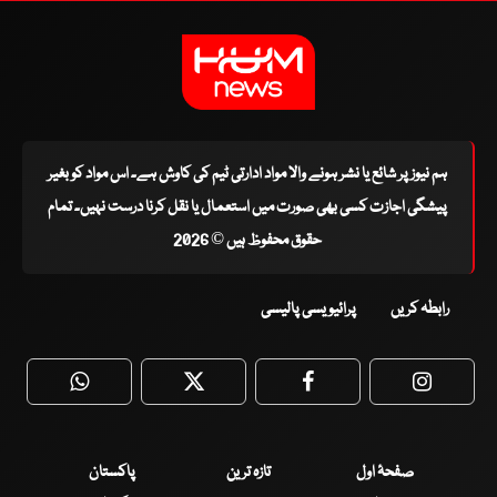
ہم نیوز پر شائع یا نشر ہونے والا مواد ادارتی ٹیم کی کاوش ہے۔ اس مواد کو بغیر
پیشگی اجازت کسی بھی صورت میں استعمال یا نقل کرنا درست نہیں۔ تمام
حقوق محفوظ ہیں © 2026
رابطہ کریں
پرائیویسی پالیسی
WhatsApp
Twitter
Facebook
Faceboo
صفحۂ اول
تازہ ترین
پاکستان