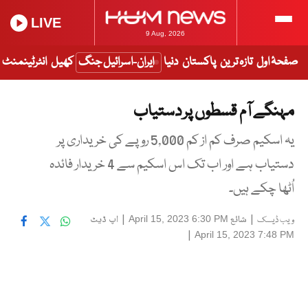
LIVE
9 Aug, 2026
صفحۂ اول
تازہ ترین
پاکستان
دنیا
ایران-اسرائیل جنگ
کھیل
انٹرٹینمنٹ
مہنگے آم قسطوں پر دستیاب
یہ اسکیم صرف کم از کم 5,000 روپے کی خریداری پر
دستیاب ہے اور اب تک اس اسکیم سے 4 خریدار فائدہ
اُٹھا چکے ہیں۔
|
شائع
|
اپ ڈیٹ
April 15, 2023 6:30 PM
ویب ڈیسک
|
April 15, 2023 7:48 PM