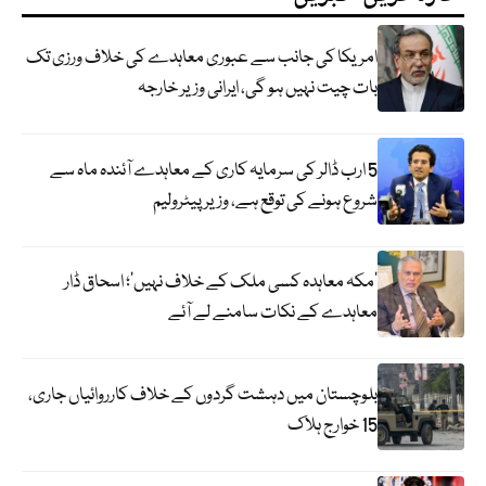
امریکا کی جانب سے عبوری معاہدے کی خلاف ورزی تک
بات چیت نہیں ہو گی، ایرانی وزیر خارجہ
5 ارب ڈالر کی سرمایہ کاری کے معاہدے آئندہ ماہ سے
شروع ہونے کی توقع ہے، وزیر پیٹرولیم
‘مکہ معاہدہ کسی ملک کے خلاف نہیں’؛ اسحاق ڈار
معاہدے کے نکات سامنے لے آئے
بلوچستان میں دہشت گردوں کے خلاف کارروائیاں جاری،
15 خوارج ہلاک