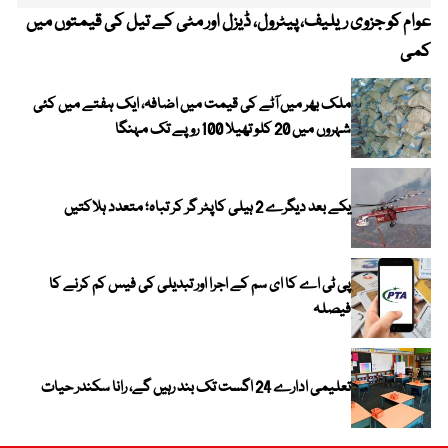
عوام کو جزوی ریلیف، پیٹرول، ڈیزل اور مٹی کے تیل کی قیمتوں میں
4 روز میں سونے کی قیمت میں بڑا اضافہ
کمی
ملک بھر میں آٹے کی قیمت میں اضافہ، ایک ہفتے میں کئی
شہروں میں 20 کلو تھیلا 100 روپے تک مہنگا
یکے بعد دیگرے 2 ہیلی کاپٹر گر کر تباہ؛ متعدد ہلاکتیں
پی ٹی اے کا ای سم کے اجرا اور تبدیلی کی فیس کم کرنے کا
فیصلہ
تعلیمی ادارے 24 اگست تک بند رہیں گے، رانا سکندر حیات