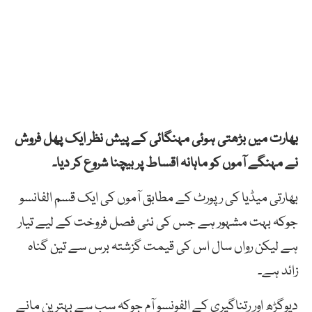
بھارت میں بڑھتی ہوئی مہنگائی کے پیش نظر ایک پھل فروش
نے مہنگے آموں کو ماہانہ اقساط پر بیچنا شروع کر دیا۔
بھارتی میڈیا کی رپورٹ کے مطابق آموں کی ایک قسم الفانسو
جوکہ بہت مشہور ہے جس کی نئی فصل فروخت کے لیے تیار
ہے لیکن رواں سال اس کی قیمت گزشتہ برس سے تین گناہ
زائد ہے۔
دیوگڑھ اور رتناگیری کے الفونسو آم جوکہ سب سے بہترین مانے