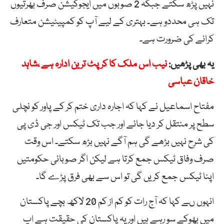
نہیں پڑھ سکتے جبکہ 2 صوبوں میں ایجوکیشن صرف بھرتیوں
تک ہی محددو ہے۔ بہتری کے لیے آپ کو کمپیٹیشن متعارف
کرانے کی ضرورت ہے۔
یہ بھی پڑھیں:
نیب اس ملک کا کرپٹ ترین ادارہ ہے ،شاہد
خاقان عباسی
مفتاح اسماعیل نے کہا کہ اجارہ داری ختم کر کے پاور کو نچلی
سطح پر منتقل کر دیا جائے اور جب تک ٹیکس اور جی ڈی پی
کی شرح نہیں بڑھے گی ہم آگے نہیں بڑھ سکتے۔ اس وقت
صرف وفاق ٹیکس جمع کرتا ہے لیکن اگر صوبائی حکومتیں
اپنا ٹیکس جمع کریں گی تو اس سے بھی فرق پڑے گا۔
انہوں ںے کہا کہ آج رات کو کم از کم 20 لاکھ بچے پاکستان
میں بھوکے سو رہے ہیں اور یہ پاکستان کی حقیقت ہے اپ