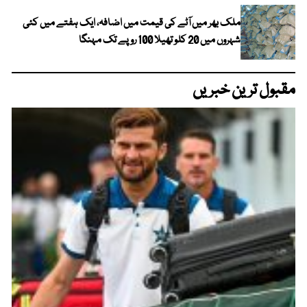
ملک بھر میں آٹے کی قیمت میں اضافہ، ایک ہفتے میں کئی
شہروں میں 20 کلو تھیلا 100 روپے تک مہنگا
مقبول ترین خبریں