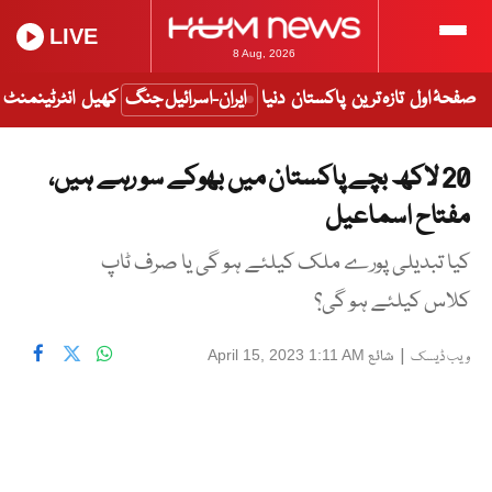
LIVE
8 Aug, 2026
صفحۂ اول
تازہ ترین
پاکستان
دنیا
ایران-اسرائیل جنگ
کھیل
انٹرٹینمنٹ
20 لاکھ بچے پاکستان میں بھوکے سو رہے ہیں،
مفتاح اسماعیل
کیا تبدیلی پورے ملک کیلئے ہو گی یا صرف ٹاپ
کلاس کیلئے ہو گی؟
|
شائع
April 15, 2023 1:11 AM
ویب ڈیسک