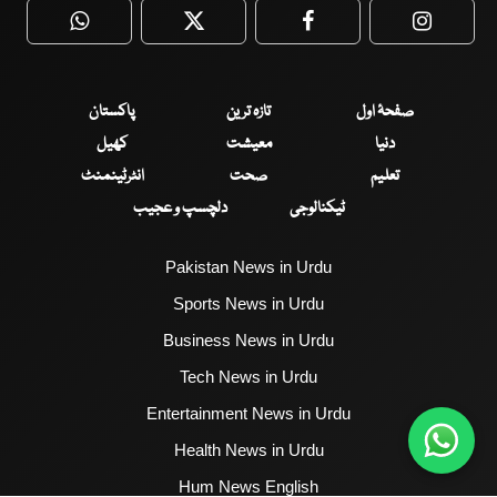
WhatsApp
Twitter
Facebook
Faceboo
صفحۂ اول
تازہ ترین
پاکستان
دنیا
معیشت
کھیل
تعلیم
صحت
انٹرٹینمنٹ
ٹیکنالوجی
دلچسپ و عجیب
Pakistan News in Urdu
Sports News in Urdu
Business News in Urdu
Tech News in Urdu
Entertainment News in Urdu
Health News in Urdu
Hum News English