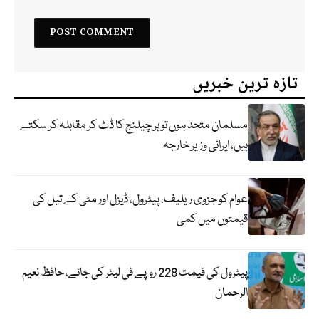
تازہ ترین خبریں
مسلمان متحد ہوں تو ہر چیلنج کا ڈٹ کر مقابلہ کر سکتے
ہیں، ایرانی وزیر خارجہ
عوام کو جزوی ریلیف، پیٹرول، ڈیزل اور مٹی کے تیل کی
قیمتوں میں کمی
پیٹرول کی قیمت 228 روپے فی لیٹر کی جائے، حافظ نعیم
الرحمان