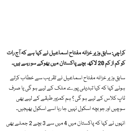
کراچی: سابق وزیر خزانہ مفتاح اسماعیل نے کہا ہے کہ آج رات
کو کم از کم 20 لاکھ بچے پاکستان میں بھوکے سو رہے ہیں۔
سابق وزیر خزانہ مفتاح اسماعیل نے تقریب سے خطاب کرتے
ہوئے کہا کہ کیا تبدیلی پورے ملک کے لیے ہو گی یا صرف
ٹاپ کلاس کے لیے ہو گی ؟ ہم کمزور طبقے کے لیے بھی
سوچیں اور جو بچہ اسکول نہیں جا رہا اسے اسکول بھیجیں۔
انہوں نے کہا کہ پاکستان میں 4 میں سے 3 بچے 2 جملے بھی