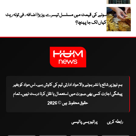
سونے کی قیمت میں مسلسل تیسرے روز بڑا اضافہ ، فی تولہ ریٹ
کہاں تک جا پہنچا؟
ہم نیوز پر شائع یا نشر ہونے والا مواد ادارتی ٹیم کی کاوش ہے۔ اس مواد کو بغیر
پیشگی اجازت کسی بھی صورت میں استعمال یا نقل کرنا درست نہیں۔ تمام
حقوق محفوظ ہیں © 2026
رابطہ کریں
پرائیویسی پالیسی