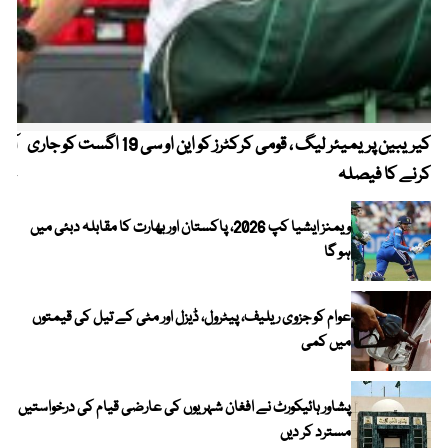
کیریبین پریمیئر لیگ ، قومی کرکٹرز کو این او سی 19 اگست کو جاری
آز
کرنے کا فیصلہ
چھی
ویمنز ایشیا کپ 2026، پاکستان اور بھارت کا مقابلہ دبئی میں
ہو گا
عوام کو جزوی ریلیف، پیٹرول، ڈیزل اور مٹی کے تیل کی قیمتوں
میں کمی
پشاور ہائیکورٹ نے افغان شہریوں کی عارضی قیام کی درخواستیں
مسترد کر دیں