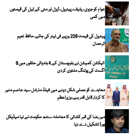
عوام کو جزوی ریلیف، پیٹرول، ڈیزل اور مٹی کے تیل کی قیمتوں
میں کمی
پیٹرول کی قیمت 228 روپے فی لیٹر کی جائے، حافظ نعیم
الرحمان
الیکشن کمیشن نے بلوچستان کے 4 بلدیاتی حلقوں میں 9
اگست کی پولنگ ملتوی کردی
معاہدے کو عملی شکل دینے میں فیلڈ مارشل سید عاصم منیر
کا کردار قابل قدر ہے، وزیراعظم
میر رضا کی قبر کشائی کا معاملہ، سندھ حکومت نے نیا میڈیکل
بورڈ تشکیل دے دیا