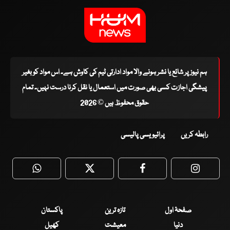
ہم نیوز پر شائع یا نشر ہونے والا مواد ادارتی ٹیم کی کاوش ہے۔ اس مواد کو بغیر
پیشگی اجازت کسی بھی صورت میں استعمال یا نقل کرنا درست نہیں۔ تمام
حقوق محفوظ ہیں © 2026
رابطہ کریں
پرائیویسی پالیسی
WhatsApp
Twitter
Facebook
Faceboo
صفحۂ اول
تازہ ترین
پاکستان
دنیا
معیشت
کھیل