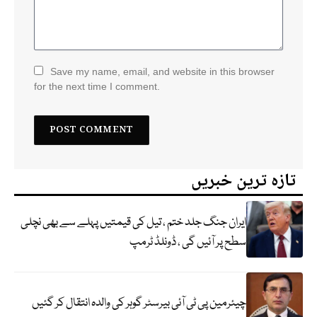
Save my name, email, and website in this browser
for the next time I comment.
تازہ ترین خبریں
ایران جنگ جلد ختم ، تیل کی قیمتیں پہلے سے بھی نچلی
سطح پر آئیں گی ، ڈونلڈ ٹرمپ
چیئرمین پی ٹی آئی بیرسٹر گوہر کی والدہ انتقال کر گئیں