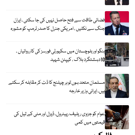
فضائی طاقت سے فتح حاصل نہیں کی جا سکتی ، ایران
جنگ سے نکلیں ، امریکی جنرل کا صدر ٹرمپ کو مشورہ
ہنگو اور بلوچستان میں سکیورٹی فورسز کی کارروائیاں ،
10دہشتگرد ہلاک ، کیپٹن شہید
مسلمان متحد ہوں تو ہر چیلنج کا ڈٹ کر مقابلہ کر سکتے
ہیں، ایرانی وزیر خارجہ
عوام کو جزوی ریلیف، پیٹرول، ڈیزل اور مٹی کے تیل کی
قیمتوں میں کمی