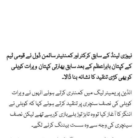
نیوزی لینڈ کے سابق کرکٹر اور کمنٹیٹر سائمن ڈول نے قومی ٹیم
کے کپتان بابراعظم کے بعد سابق بھارتی کپتان ویرات کوہلی
کو بھی کڑی تنقید کا نشانہ بنا ڈالا۔
انڈین پریمیئر لیگ میں کمنٹری کرتے ہوئے انہوں نے ویرات
کوہلی کی نصف سنچری پر تنقید کرتے ہوئے کہا کہ کوہلی نے
اننگز کا آغاز کیا تو وہ تابڑ توڑ بلےبازی کررہے تھے لیکن نصف
سینچری کی وجہ سے وہ سست بیٹنگ کرنے لگے۔