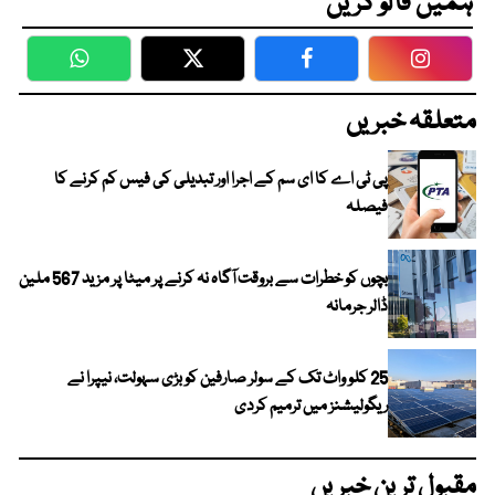
ہمیں فالو کریں
WhatsApp
Twitter
Facebook
Faceboo
متعلقہ خبریں
پی ٹی اے کا ای سم کے اجرا اور تبدیلی کی فیس کم کرنے کا
فیصلہ
بچوں کو خطرات سے بروقت آگاہ نہ کرنے پر میٹا پر مزید 567 ملین
ڈالر جرمانہ
25 کلو واٹ تک کے سولر صارفین کو بڑی سہولت، نیپرا نے
ریگولیشنز میں ترمیم کردی
مقبول ترین خبریں