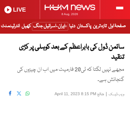
LIVE
8 Aug, 2026
صفحۂ اول
تازہ ترین
پاکستان
دنیا
ایران-اسرائیل جنگ
کھیل
انٹرٹینمنٹ
سائمن ڈول کی بابراعظم کے بعد کوہلی پر کڑی
تنقید
مجھے نہیں لگتا کہ ٹی20 فارمیٹ میں اب ان چیزوں کی
گنجائش ہے۔
|
شائع
April 11, 2023 8:15 PM
ویب ڈیسک