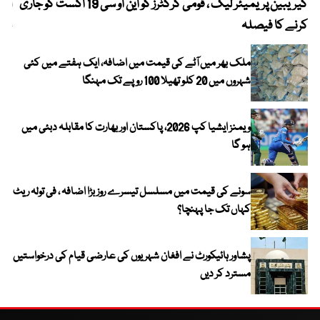
کیریبین پریمیئر لیگ ، قومی کرکٹرز کو این او سی 19 اگست کو جاری
آز
کرنے کا فیصلہ
چھی
ملک بھر میں آٹے کی قیمت میں اضافہ، ایک ہفتے میں کئی
شہروں میں 20 کلو تھیلا 100 روپے تک مہنگا
ویمنز ایشیا کپ 2026، پاکستان اور بھارت کا مقابلہ دبئی میں
ہو گا
سونے کی قیمت میں مسلسل تیسرے روز بڑا اضافہ ، فی تولہ ریٹ
کہاں تک جا پہنچا؟
پشاور ہائیکورٹ نے افغان شہریوں کی عارضی قیام کی درخواستیں
مسترد کر دیں