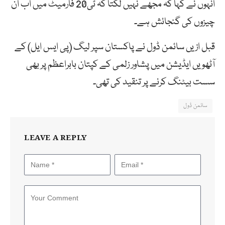
انہوں نے کہا کہ مجھے نہیں لگتا کہ ٹی20 فارمیٹ میں اب ان
چیزوں کی گنجائش ہے۔
قبل ازیں سائمن ڈول نے پاکستان سپر لیگ (پی ایس ایل) کے
آٹھویں ایڈیشن میں پشاور زلمی کے کپتان بابراعظم پر بھی
سست بیٹنگ کرنے پر تنقید کی تھی۔
سائمن ڈول
LEAVE A REPLY