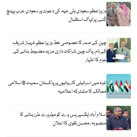
وزیراعظم سعودی ولی عہد کی دعوت پر سعودی عرب پہنچ
گئے، پر تپاک استقبال
چین کے صدر کا خصوصی خط وزیراعظم شہباز شریف
کے نام، پاک چین شراکت داری مزید مضبوط بنانے کے
عزم کا اظہار
غزہ میں اسرائیلی کارروائیوں پر پاکستان سمیت 8 اسلامی
ممالک کا مشترکہ اعلامیہ
اسلام آباد ایکسپریس وے کو موٹروے طرز بنانے کا
منصوبہ، محسن نقوی کا اعلان