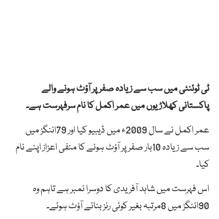
ٹی ٹوئنٹی میں سب سے زیادہ صفر پر آؤٹ ہونے والے
پاکستانی کھلاڑیوں میں عمر اکمل کا نام سرفہرست ہے۔
عمر اکمل نے سال 2009ء میں ڈیبیو کیا اور 79اننگز میں
سب سے زیادہ 10بار صفر پر آؤٹ ہونے کا منفی اعزاز اپنے نام
کیا۔
اس فہرست میں شاہد آفریدی کا دوسرا نمبر ہے تاہم وہ
90اننگز میں 8مرتبہ بغیر کوئی رنز بنائے آؤٹ ہوئے۔