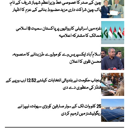
چین کے صدر کا خصوصی خط وزیراعظم شہباز شریف کے نام،
پاک چین شراکت داری مزید مضبوط بنانے کے عزم کا اظہار
غزہ میں اسرائیلی کارروائیوں پر پاکستان سمیت 8 اسلامی
ممالک کا مشترکہ اعلامیہ
اسلام آباد ایکسپریس وے کو موٹروے طرز بنانے کا منصوبہ،
محسن نقوی کا اعلان
پنجاب حکومت نے بلدیاتی انتخابات کیلئے 12.52 ارب روپے کے
فنڈز کی منظوری دے دی
25 کلو واٹ تک کے سولر صارفین کو بڑی سہولت، نیپرا نے
ریگولیشنز میں ترمیم کردی