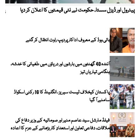
پیٹرول اور ڈیزل سستا، حکومت نے نئی قیمتوں کا اعلان کر دیا
پیٹ
بالی ووڈ کے معروف اداکار پردیپ راوت انتقال کر گئے
آئندہ 48 گھنٹوں میں بارشوں اور دریاؤں میں طغیانی کا خدشہ،
ہنگامی تیاریاں تیز
پاکستان کیخلاف ٹیسٹ سیریز ، انگلینڈ کا 16 رکنی اسکواڈ
سامنے آ گیا
فیلڈ مارشل سید عاصم منیر اور صومالیہ کے وزیر دفاع کی
ملاقات، دفاعی تعاون اور استعدادِ کار بڑھانے کے عزم کا اعادہ