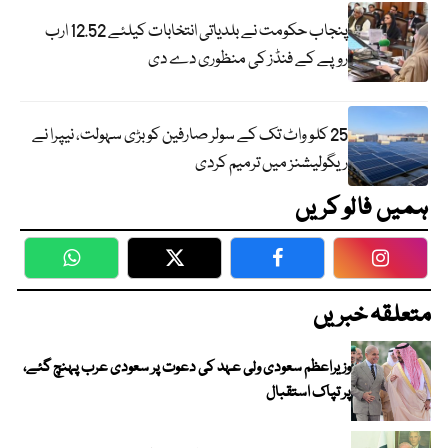
پنجاب حکومت نے بلدیاتی انتخابات کیلئے 12.52 ارب
روپے کے فنڈز کی منظوری دے دی
25 کلو واٹ تک کے سولر صارفین کو بڑی سہولت، نیپرا نے
ریگولیشنز میں ترمیم کردی
ہمیں فالو کریں
WhatsApp
Twitter
Facebook
Faceboo
متعلقہ خبریں
وزیراعظم سعودی ولی عہد کی دعوت پر سعودی عرب پہنچ گئے،
پر تپاک استقبال