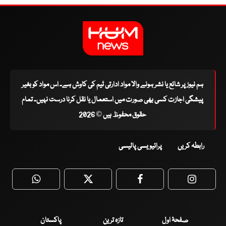
ہم نیوز پر شائع یا نشر ہونے والا مواد ادارتی ٹیم کی کاوش ہے۔ اس مواد کو بغیر
پیشگی اجازت کسی بھی صورت میں استعمال یا نقل کرنا درست نہیں۔ تمام
حقوق محفوظ ہیں © 2026
رابطہ کریں
پرائیویسی پالیسی
WhatsApp
Twitter
Facebook
Faceboo
صفحۂ اول
تازہ ترین
پاکستان