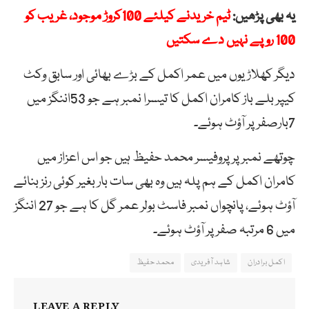
یہ بھی پڑھیں:
ٹیم خریدنے کیلئے 100کروڑ موجود، غریب کو
100 روپے نہیں دے سکتیں
دیگر کھلاڑیوں میں عمر اکمل کے بڑے بھائی اور سابق وکٹ
کیپر بلے باز کامران اکمل کا تیسرا نمبر ہے جو 53اننگز میں
7بارصفر پر آؤٹ ہوئے۔
چوتھے نمبر پر پروفیسر محمد حفیظ ہیں جو اس اعزاز میں
کامران اکمل کے ہم پلہ ہیں وہ بھی سات بار بغیر کوئی رنز بنائے
آؤٹ ہوئے، پانچواں نمبر فاسٹ بولر عمر گل کا ہے جو 27 اننگز
میں 6 مرتبہ صفر پر آؤٹ ہوئے۔
اکمل برادران
شاہد آفریدی
محمد حفیظ
LEAVE A REPLY