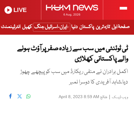
LIVE
6 Aug, 2026
صفحۂ اول
تازہ ترین
پاکستان
دنیا
ایران-اسرائیل جنگ
کھیل
انٹرٹینمنٹ
ٹی ٹوئنٹی میں سب سے زیادہ صفر پر آؤٹ ہونے
والے پاکستانی کھلاڑی
اکمل برادران نے منفی ریکارڈ میں سب کو پیچھے چھوڑ
دیا،شاہد آفریدی کا دوسرا نمبر
|
شائع
April 8, 2023 8:59 AM
ویب ڈیسک