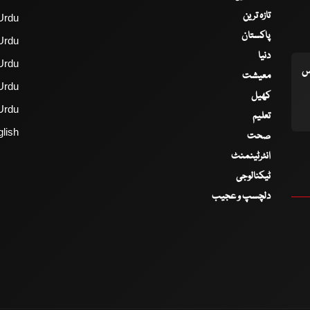
تازہ ترین
Urdu
پاکستان
Urdu
دنیا
Urdu
اس
معیشت
Urdu
کھیل
Urdu
تعلیم
lish
صحت
انٹرٹینمنٹ
ٹیکنالوجی
دلچسپ و عجیب