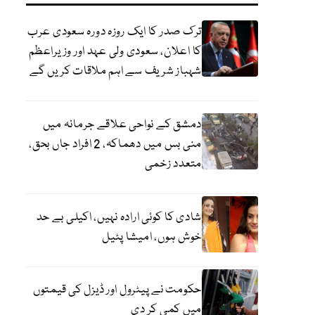
ترک صدر کا ایک روزہ دورہ سعودی عرب
کا اعلان، سعودی ولی عہد اور وزیراعظم
شہباز شریف سے اہم ملاقات کریں گے
دمشق کے نواحی علاقے جرمانہ میں
منی بس میں دھماکہ، 2 افراد جاں بحق،
متعدد زخمی
شادی کا کوئی ارادہ نہیں، اکیلی بے حد
خوش ہوں، امیشا پٹیل
حکومت نے پیٹرول اور ڈیزل کی قیمتوں
میں کمی کر دی