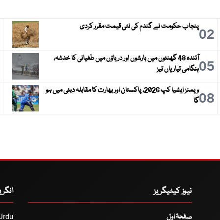
پنجاب حکومت نے گندم کی نئی قیمت مقرر کردی
3
02
آئندہ 48 گھنٹوں میں بارشوں اور دریاؤں میں طغیانی کا خدشہ،
6
05
ہنگامی تیاریاں تیز
ویمنز ایشیا کپ 2026، پاکستان اور بھارت کا مقابلہ دبئی میں ہو
9
08
گا
نیوز کیٹیگریز
انگر
صفحۂ اول
Urdu