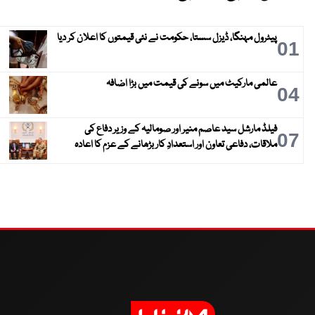
پیٹرول مہنگا، ڈیزل سستا، حکومت نے نئی قیمتوں کا اعلان کر دیا
01
عالمی مارکیٹ میں سونے کی قیمت میں بڑا اضافہ
04
فیلڈ مارشل سید عاصم منیر اور صومالیہ کے وزیر دفاع کی
07
ملاقات، دفاعی تعاون اور استعدادِ کار بڑھانے کے عزم کا اعادہ