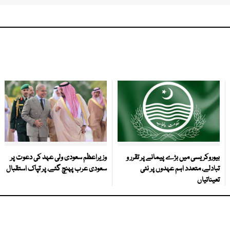
بیوروکریسی میں بڑے پیمانے پر تقرر و
وزیراعظم سعودی ولی عہد کی دعوت پر
تبادلے، متعدد اہم عہدوں پر نئی
سعودی عرب پہنچ گئے، پر تپاک استقبال
تعیناتیاں