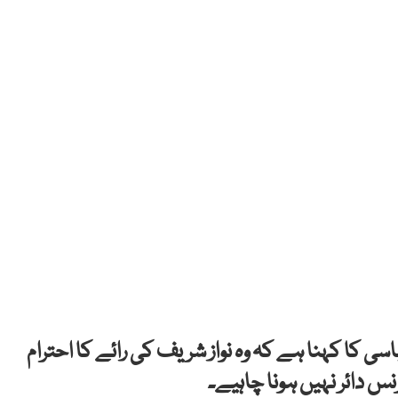
 کا کہنا ہے کہ وہ نواز شریف کی رائے کا احترام
س دائر نہیں ہونا چاہیے۔