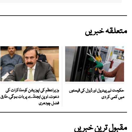
متعلقہ خبریں
وزیراعظم کی اپوزیشن کو مذاکرات کی
حکومت نے پیٹرول اور ڈیزل کی قیمتوں
دعوت، اوپن ایجنڈے پر بات ہوگی، طارق
میں کمی کر دی
فضل چودھری
مقبول ترین خبریں