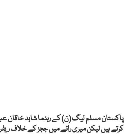
پاکستان مسلم لیگ (ن) کے رہنما شاہد خاقان عباسی
کرتے ہیں لیکن میری رائے میں ججز کے خلاف ریفرن