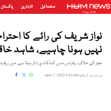
صفحۂ اول
تازہ ترین
پاکستان
7 Aug, 2026
نواز شریف کی رائے کا احترا
نہیں ہونا چاہیے، شاہد خا
ججز کے خلاف ریفرنس مس کنڈکٹ پر دائر ہوتا ہے، میں ریفرنس
|
شائع
April 7, 2023 9:53 AM
ویب ڈیسک