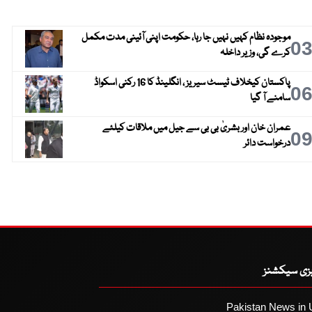
موجودہ نظام کہیں نہیں جا رہا، حکومت اپنی آئینی مدت مکمل
0
کرے گی، وزیر داخلہ
پاکستان کیخلاف ٹیسٹ سیریز ، انگلینڈ کا 16 رکنی اسکواڈ
0
سامنے آ گیا
عمران خان اور بشریٰ بی بی سے جیل میں ملاقات کیلئے
0
درخواست دائر
یزی سیکشنز
Pakistan News in 