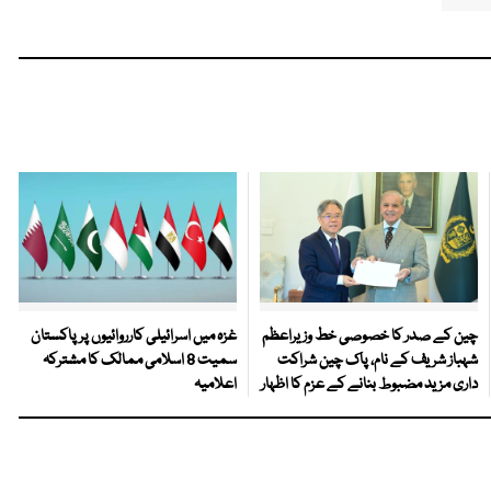
چین کے صدر کا خصوصی خط وزیراعظم
غزہ میں اسرائیلی کارروائیوں پر پاکستان
شہباز شریف کے نام، پاک چین شراکت
سمیت 8 اسلامی ممالک کا مشترکہ
داری مزید مضبوط بنانے کے عزم کا اظہار
اعلامیہ