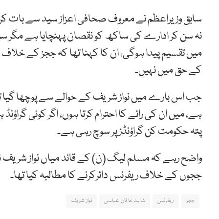
سابق وزیراعظم نے معروف صحافی اعزاز سید سے بات کر
نہ سن کر ادارے کی ساکھ کو نقصان پہنچایا ہے مگر س
میں تقسیم پیدا ہوگی، ان کا کہنا تھا کہ ججز کے خلاف 
کے حق میں نہیں۔
جب اس بارے میں نواز شریف کے حوالے سے پوچھا گیا تو ان 
ہے، میں ان کی رائے کا احترام کرتا ہوں، اگر کوئی گراؤنڈ
پتہ حکومت کن گراؤنڈز پر سوچ رہی ہے۔
واضح رہے کہ مسلم لیگ (ن) کے قائد میاں نواز شریف
ججوں کے خلاف ریفرنس دائرکرنے کا مطالبہ کیا تھا۔
ججز
ریفرنس
شاہد خاقان عباسی
نواز شریف