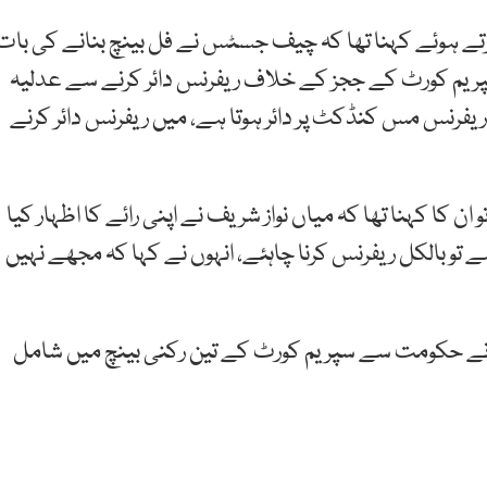
تے ہوئے کہنا تھا کہ چیف جسٹس نے فل بینچ بنانے کی بات
پریم کورٹ کے ججز کے خلاف ریفرنس دائر کرنے سے عدلیہ
ریفرنس مس کنڈکٹ پر دائر ہوتا ہے، میں ریفرنس دائر کرنے
کا کہنا تھا کہ میاں نواز شریف نے اپنی رائے کا اظہار کیا
 ہے تو بالکل ریفرنس کرنا چاہئے، انہوں نے کہا کہ مجھے نہیں
 نے حکومت سے سپریم کورٹ کے تین رکنی بینچ میں شامل