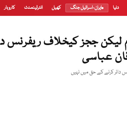
دنیا
ایران-اسرائیل جنگ
کھیل
انٹرٹینمنٹ
کاروبار
م لیکن ججز کیخلاف ریفرنس دا
قان عباسی
 دائر کرنے کے حق میں نہیں