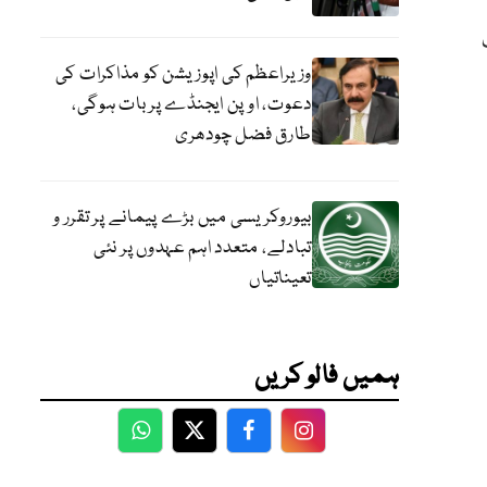
وزیراعظم کی اپوزیشن کو مذاکرات کی
دعوت، اوپن ایجنڈے پر بات ہوگی،
طارق فضل چودھری
بیوروکریسی میں بڑے پیمانے پر تقرر و
تبادلے، متعدد اہم عہدوں پر نئی
تعیناتیاں
ہمیں فالو کریں
WhatsApp
Twitter
Facebook
Facebook