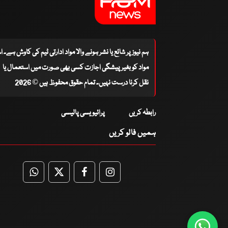
ہم نیوز پر شائع یا نشر ہونے والا مواد ادارتی ٹیم کی کاوش ہے۔ 
مواد کو بغیر پیشگی اجازت کسی بھی صورت میں استعمال یا
نقل کرنا درست نہیں۔ تمام حقوق محفوظ ہیں © 2026
رابطہ کریں
پرائیویسی پالیسی
ہمیں فالو کریں
WhatsApp
Twitter
Facebook
Facebook