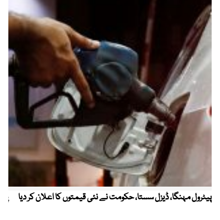
پیٹرول مہنگا، ڈیزل سستا، حکومت نے نئی قیمتوں کا اعلان کر دیا
پنج