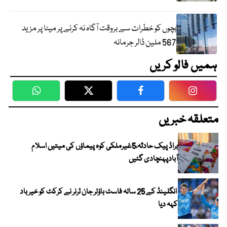
بچوں کو خطرات سے بروقت آگاہ نہ کرنے پر میٹا پر مزید
567 ملین ڈالر جرمانہ
ہمیں فالو کریں
WhatsApp
Twitter
Facebook
Faceboo
متعلقہ خبریں
براڈ پیک حادثہ،5غیرملکی کوہ پیماؤں کی میتیں اسلام
آبادپہنچادی گئیں
انگلینڈ کے 25 سالہ فاسٹ باؤلر جان ٹرنر نے کرکٹ کو خیر باد
کہہ دیا