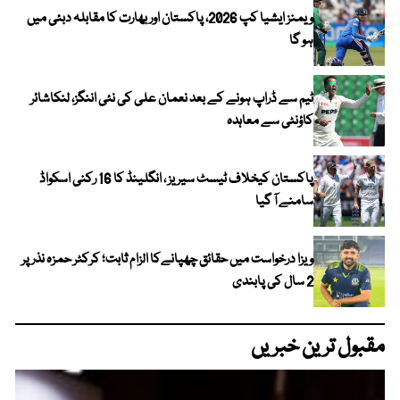
ویمنز ایشیا کپ 2026، پاکستان اور بھارت کا مقابلہ دبئی میں
ہو گا
ٹیم سے ڈراپ ہونے کے بعد نعمان علی کی نئی اننگز، لنکاشائر
کاؤنٹی سے معاہدہ
پاکستان کیخلاف ٹیسٹ سیریز ، انگلینڈ کا 16 رکنی اسکواڈ
سامنے آ گیا
ویزا درخواست میں حقائق چھپانےکا الزام ثابت؛ کرکٹر حمزہ نذر پر
2 سال کی پابندی
مقبول ترین خبریں