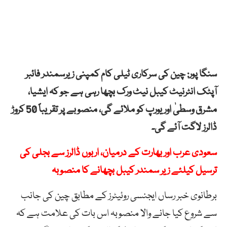
سنگا پور: چین کی سرکاری ٹیلی کام کمپنی زیرسمندر فائبر
آپٹک انٹرنیٹ کیبل نیٹ ورک بچھا رہی ہے جو کہ ایشیا،
مشرق وسطیٰ اور یورپ کو ملائے گی، منصوبے پر تقریباً 50 کروڑ
ڈالرز لاگت آئے گی۔
سعودی عرب اور بھارت کے درمیان، اربوں ڈالرز سے بجلی کی
ترسیل کیلئے زیر سمندر کیبل بچھانے کا منصوبہ
برطانوی خبر رساں ایجنسی روئیٹرز کے مطابق چین کی جانب
سے شروع کیا جانے والا منصوبہ اس بات کی علامت ہے کہ