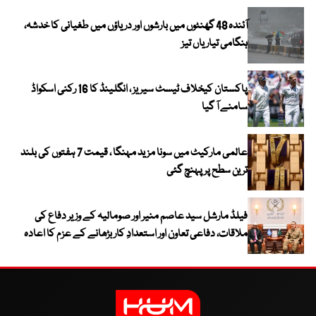
آئندہ 48 گھنٹوں میں بارشوں اور دریاؤں میں طغیانی کا خدشہ،
ہنگامی تیاریاں تیز
پاکستان کیخلاف ٹیسٹ سیریز ، انگلینڈ کا 16 رکنی اسکواڈ
سامنے آ گیا
عالمی مارکیٹ میں سونا مزید مہنگا ، قیمت 7 ہفتوں کی بلند
ترین سطح پر پہنچ گئی
فیلڈ مارشل سید عاصم منیر اور صومالیہ کے وزیر دفاع کی
ملاقات، دفاعی تعاون اور استعدادِ کار بڑھانے کے عزم کا اعادہ