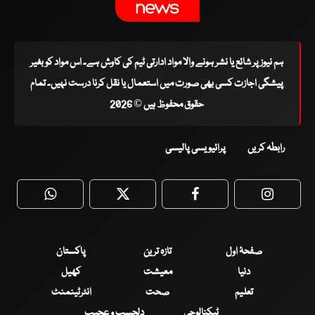
ہم نیوز پر شائع یا نشر ہونے والا مواد ادارتی ٹیم کی کاوش ہے۔ اس مواد کو بغیر
پیشگی اجازت کسی بھی صورت میں استعمال یا نقل کرنا درست نہیں۔ تمام
حقوق محفوظ ہیں © 2026
رابطہ کریں
پرائیویسی پالیسی
WhatsApp
Twitter
Facebook
Faceboo
صفحۂ اول
تازہ ترین
پاکستان
دنیا
معیشت
کھیل
تعلیم
صحت
انٹرٹینمنٹ
ٹیکنالوجی
دلچسپ و عجیب