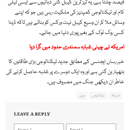
فیصد چلتا ہے، یہ تیز ترین کیبل کئی دہائیوں سے ایسی ٹیلی
کام اور ٹیکنالوجی کمپنیز کی ملکیت رہی ہیں جو کہ اپنے
وسائل ملا کر ان وسیع کیبل نیٹ ورکس کو بناتے ہیں تاکہ ڈیٹا
کسی روک ٹوک کے بغیر پوری دنیا میں جائے۔
امریکہ نے چینی غبارہ سمندری حدود میں گرا دیا
خبر رساں ایجنسی کے مطابق جدید ٹیکنالوجی بڑی طاقتوں کا
ہتھیار بن گئی ہے اور وہ ایک دوسرے پر غلبہ حاصل کرنے کی
خاطر ان دیکھی جنگ میں مصروف ہیں۔
امریکہ
ٹیکنالوجی
چین
LEAVE A REPLY