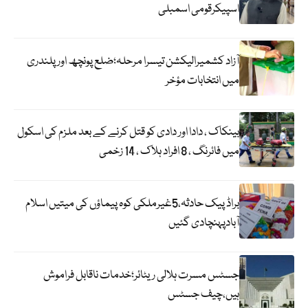
اسپیکرقومی اسمبلی
آزاد کشمیرالیکشن تیسرا مرحلہ؛ضلع پونچھ اور پلندری
میں انتخابات مؤخر
بینکاک ، دادا اور دادی کو قتل کرنے کے بعد ملزم کی اسکول
میں فائرنگ ، 8 افراد ہلاک ، 14 زخمی
براڈ پیک حادثہ،5غیرملکی کوہ پیماؤں کی میتیں اسلام
آبادپہنچادی گئیں
جسٹس مسرت ہلالی ریٹائر؛خدمات ناقابل فراموش
ہیں،چیف جسٹس