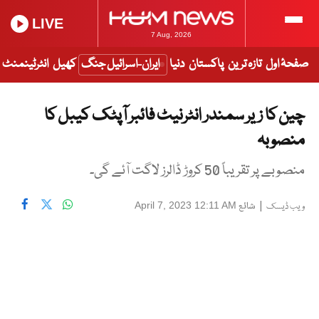
LIVE
7 Aug, 2026
صفحۂ اول
تازہ ترین
پاکستان
دنیا
ایران-اسرائیل جنگ
کھیل
انٹرٹینمنٹ
چین کا زیر سمندر انٹرنیٹ فائبر آپٹک کیبل کا
منصوبہ
منصوبے پر تقریباً 50 کروڑ ڈالرز لاگت آئے گی۔
|
شائع
April 7, 2023 12:11 AM
ویب ڈیسک