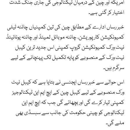
امریکہ اور چین کے درمیان ٹیکنالوجی کی جاری جنگ شدت
اختیار کر گئی ہے۔
خبر رساں ادارے کے مطابق چین کی تین کمپنیاں چائنہ ٹیلی
کمیونکیشن کارپوریشن، چائنہ موبائل لمیٹڈ اور چائنہ یونائیٹڈ
نیٹ ورک کمیونکیشن گروپ کمپنی اس جدید ترین کیبل
نیٹ ورک کے منصوبے کو پایہ تکمیل تک پہنچانے کے لیے
سرگرم ہیں۔
اس حوالے سے خبر رساں ایجنسی نے بتایا ہے کہ کیبل نیٹ
ورک منصوبے کے لیے کیبل چین کے ایچ ایم این ٹیکنالوجیز
کمپنی تیار کرے گی اور بچھائے گی جب کہ ایچ ایم این
ٹیکنالوجی کو چینی حکومت کی جانب سے سبسڈی بھی
ملے گی۔