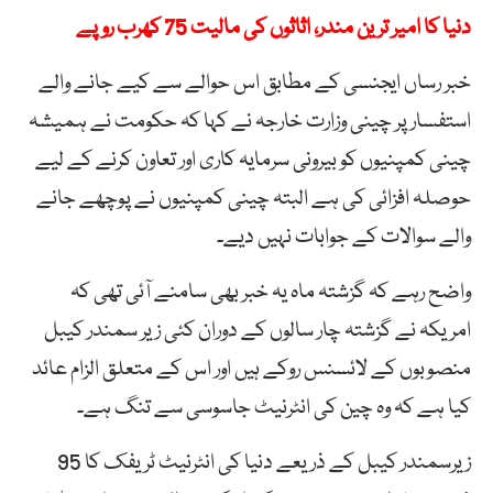
دنیا کا امیر ترین مندر، اثاثوں کی مالیت 75 کھرب روپے
خبر رساں ایجنسی کے مطابق اس حوالے سے کیے جانے والے
استفسار پر چینی وزارت خارجہ نے کہا کہ حکومت نے ہمیشہ
چینی کمپنیوں کو بیرونی سرمایہ کاری اور تعاون کرنے کے لیے
حوصلہ افزائی کی ہے البتہ چینی کمپنیوں نے پوچھے جانے
والے سوالات کے جوابات نہیں دیے۔
واضح رہے کہ گزشتہ ماہ یہ خبر بھی سامنے آئی تھی کہ
امریکہ نے گزشتہ چار سالوں کے دوران کئی زیر سمندر کیبل
منصوبوں کے لائسنس روکے ہیں اور اس کے متعلق الزام عائد
کیا ہے کہ وہ چین کی انٹرنیٹ جاسوسی سے تنگ ہے۔
زیرسمندر کیبل کے ذریعے دنیا کی انٹرنیٹ ٹریفک کا 95