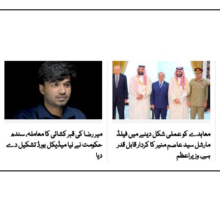
معاہدے کو عملی شکل دینے میں فیلڈ
میر رضا کی قبر کشائی کا معاملہ، سندھ
مارشل سید عاصم منیر کا کردار قابل قدر
حکومت نے نیا میڈیکل بورڈ تشکیل دے
ہے، وزیراعظم
دیا