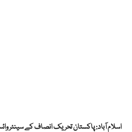
اسلام آباد: پاکستان تحریک انصاف کے سینئر وا