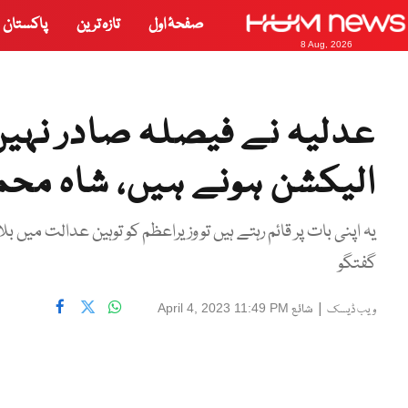
صفحۂ اول
تازہ ترین
پاکستان
8 Aug, 2026
عدلیہ نے فیصلہ صادر نہیں 
الیکشن ہونے ہیں، شاہ محم
یہ اپنی بات پر قائم رہتے ہیں تو وزیراعظم کو توہین عدالت میں بلا
گفتگو
|
شائع
April 4, 2023 11:49 PM
ویب ڈیسک