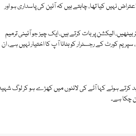
عتراض نہیں کیا تھا، چاہتے ہیں کہ آئین کی پاسداری ہو اور
بیٹھیں، الیکشن پر بات کرتے ہیں، ایک چیز جو آئینی ترمیم
ریم کورٹ کے رجسٹرار کو ہٹانا آپ کا اختیار نہیں ہے، ان
د کرتے ہوئے کہا آٹے کی لائنوں میں کھڑے ہو کر لوگ شہید
ن چکا ہے۔