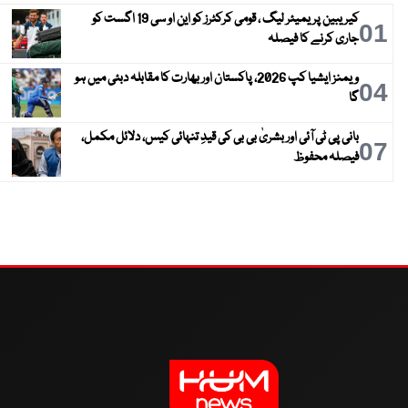
کیریبین پریمیئر لیگ ، قومی کرکٹرز کو این او سی 19 اگست کو
01
جاری کرنے کا فیصلہ
ویمنز ایشیا کپ 2026، پاکستان اور بھارت کا مقابلہ دبئی میں ہو
04
گا
بانی پی ٹی آئی اور بشریٰ بی بی کی قیدِ تنہائی کیس، دلائل مکمل،
07
فیصلہ محفوظ