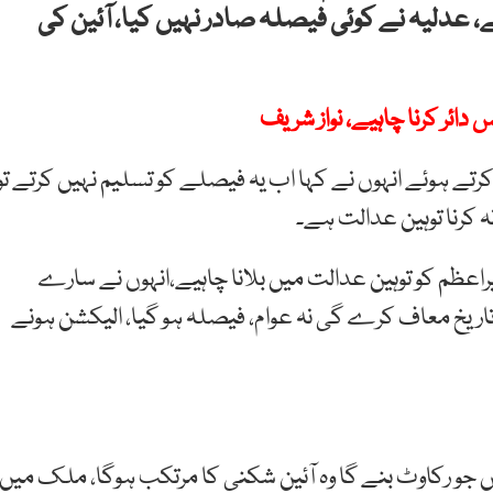
دلیہ نے کوئی فیصلہ صادر نہیں کیا، آئین کی
 دائر کرنا چاہیے، نواز شریف
کرتے ہوئے انہوں نے کہا اب یہ فیصلے کو تسلیم نہیں کرتے تو
 کرنا توہین عدالت ہے۔
 وزیراعظم کو توہین عدالت میں بلانا چاہیے،انہوں نے سارے
 تاریخ معاف کرے گی نہ عوام، فیصلہ ہو گیا، الیکشن ہونے
جو رکاوٹ بنے گا وہ آئین شکنی کا مرتکب ہوگا، ملک میں