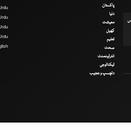
پاکستان
Urdu
دنیا
Urdu
اس
معیشت
Urdu
کھیل
Urdu
تعلیم
lish
صحت
انٹرٹینمنٹ
ٹیکنالوجی
دلچسپ و عجیب
2017 - 2026 © All Copyrights Reserved