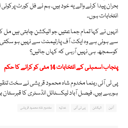
بحران پیدا کرنے والے یہ خود ہیں، ہم نے فل کورٹ پرکوئی ا
انتخابات ہوں۔
انہوں نے کہا تمام جماعتیں جو الیکشن چاہتی ہیں مل کر 
سے ہونی ہے وہ ایکٹ آف پارلیمنٹ سے نہیں ہو سکتی، سپ
کوسمجھ ہی نہیں آرہی کہ کہاں جائیں؟
پنجاب اسمبلی کے انتخابات 14 مئی کو کرانے کا حکم
پی ٹی آئی رہنما مخدوم شاہ محمود قریشی نے سخت تنقی
ہورہے ہیں، فیصل آباد ٹیکسٹائل انڈسٹری کا قبرستان ب
آئین
الیکشن
پی ٹی آئی
عدلیہ
مخدوم شاہ محمود قریشی