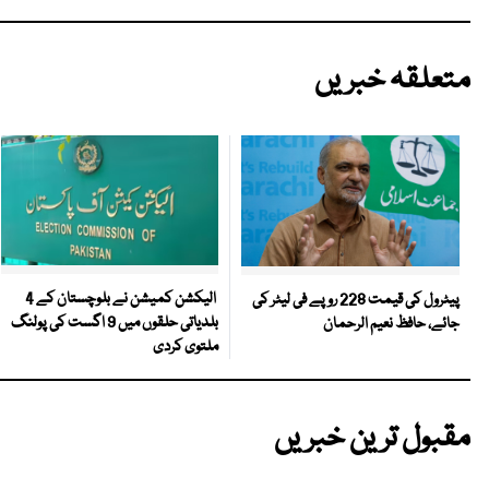
متعلقہ خبریں
الیکشن کمیشن نے بلوچستان کے 4
پیٹرول کی قیمت 228 روپے فی لیٹر کی
بلدیاتی حلقوں میں 9 اگست کی پولنگ
جائے، حافظ نعیم الرحمان
ملتوی کردی
مقبول ترین خبریں