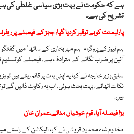
ہے کہ حکومت نے بہت بڑی سیاسی غلطی کی ہے، ع
تشریح کی ہے۔
پارلیمنٹ کو بے توقیر کردیا گیا، ججز کے فیصلے پر ریفرنس
ہم نیوز کے پروگرام ’ ہم مہر بخاری کے ساتھ‘ میں گفتگو 
آئین پر ضرب لگانے کے مترادف ہے، فیصلے کو تسلیم نہ
سابق وزیر خارجہ نے کہا یہ اپنی بات پر قائم رہتے ہیں تو
نکات اٹھائے، بہت بحث ہوئی، اب یہ رکاوٹ ڈالیں گے تو
ہیں۔
بڑا فیصلہ آیا، قوم خوشیاں منائے،عمران خان
مخدوم شاہ محمود قریشی نے کہا الیکشن کے راستے میں 