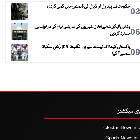
حکومت نے پیٹرول اور ڈیزل کی قیمتوں میں کمی کر دی
0
پشاور ہائیکورٹ نے افغان شہریوں کی عارضی قیام کی درخواستیں
0
مسترد کر دیں
پاکستان کیخلاف ٹیسٹ سیریز ، انگلینڈ کا 16 رکنی اسکواڈ
0
سامنے آ گیا
یزی سیکشنز
Pakistan News in 
Sports News in 