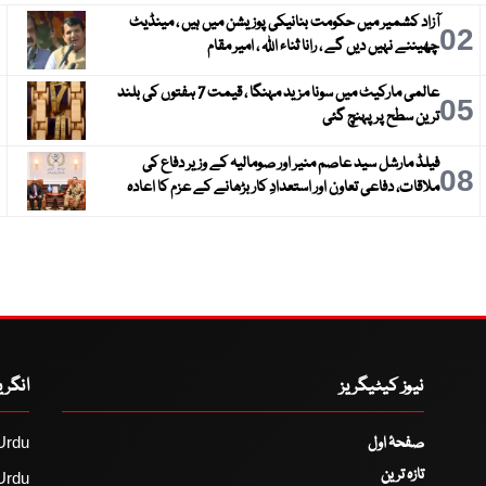
آزاد کشمیر میں حکومت بنانیکی پوزیشن میں ہیں ، مینڈیٹ
3
02
چھیننے نہیں دیں گے ، رانا ثناء اللہ ، امیر مقام
عالمی مارکیٹ میں سونا مزید مہنگا ، قیمت 7 ہفتوں کی بلند
6
05
ترین سطح پر پہنچ گئی
فیلڈ مارشل سید عاصم منیر اور صومالیہ کے وزیر دفاع کی
9
08
ملاقات، دفاعی تعاون اور استعدادِ کار بڑھانے کے عزم کا اعادہ
نیوز کیٹیگریز
انگر
صفحۂ اول
Urdu
تازہ ترین
Urdu