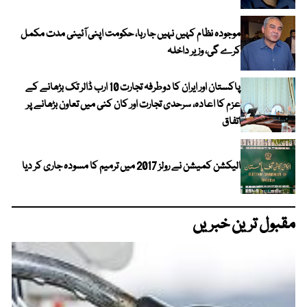
موجودہ نظام کہیں نہیں جا رہا، حکومت اپنی آئینی مدت مکمل
کرے گی، وزیر داخلہ
پاکستان اور ایران کا دوطرفہ تجارت 10 ارب ڈالر تک بڑھانے کے
عزم کا اعادہ، سرحدی تجارت اور کان کنی میں تعاون بڑھانے پر
اتفاق
الیکشن کمیشن نے رولز 2017 میں ترمیم کا مسودہ جاری کر دیا
مقبول ترین خبریں