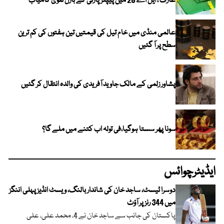
عارف ، ایل اے 28 میں پیپلز پارٹی کے بازل نقوی کامیاب
عالمی منڈی میں خام تیل کی قیمتیں تین ہفتوں کی کم ترین
سطح پر آ گئیں
پشاور زلمی کے مالک جاوید آفریدی کی والدہ انتقال کر گئیں
سونا پھر سستا ہوگیا،فی تولہ اب کتنے میں ملے گا؟
ایڈیٹرچوائس
دوسرا ٹیسٹ، ساجد خان کی شاندار بالنگ، ویسٹ انڈیز پہلی اننگز
میں 344 رنز پر آؤٹ
پاکستان کی جانب سے ساجد خان نے 4، محمد علی، علی