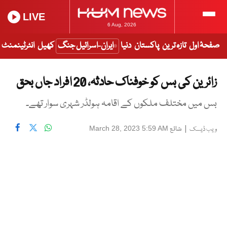
LIVE
6 Aug, 2026
صفحۂ اول
تازہ ترین
پاکستان
دنیا
ایران-اسرائیل جنگ
کھیل
انٹرٹینمنٹ
زائرین کی بس کو خوفناک حادثہ، 20 افراد جاں بحق
بس میں مختلف ملکوں کے اقامہ ہولڈر شہری سوار تھے۔
|
شائع
March 28, 2023 5:59 AM
ویب ڈیسک