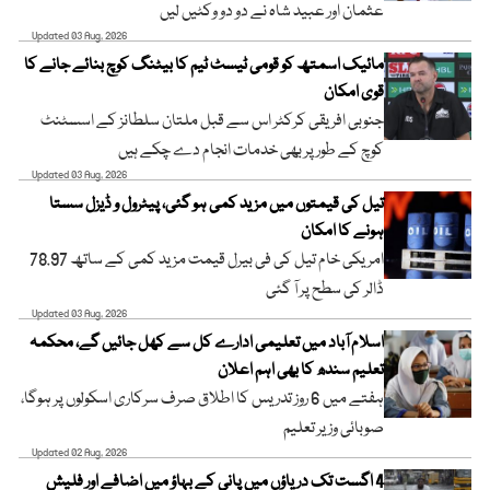
عثمان اور عبید شاہ نے دو دو وکٹیں لیں
Updated 03 Aug, 2026
مائیک اسمتھ کو قومی ٹیسٹ ٹیم کا بیٹنگ کوچ بنائے جانے کا
قوی امکان
جنوبی افریقی کرکٹر اس سے قبل ملتان سلطانز کے اسسٹنٹ
کوچ کے طور پر بھی خدمات انجام دے چکے ہیں
Updated 03 Aug, 2026
تیل کی قیمتوں میں مزید کمی ہو گئی، پیٹرول و ڈیزل سستا
ہونے کا امکان
امریکی خام تیل کی فی بیرل قیمت مزید کمی کے ساتھ 78.97
ڈالر کی سطح پر آ گئی
Updated 03 Aug, 2026
اسلام آباد میں تعلیمی ادارے کل سے کھل جائیں گے، محکمہ
تعلیم سندھ کا بھی اہم اعلان
ہفتے میں 6 روز تدریس کا اطلاق صرف سرکاری اسکولوں پر ہوگا،
صوبائی وزیر تعلیم
Updated 02 Aug, 2026
4 اگست تک دریاؤں میں پانی کے بہاؤ میں اضافے اور فلیش