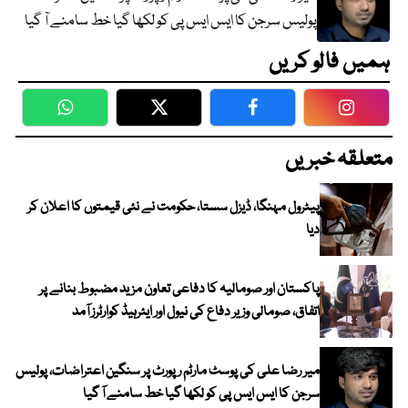
پولیس سرجن کا ایس ایس پی کو لکھا گیا خط سامنے آ گیا
ہمیں فالو کریں
WhatsApp
Twitter
Facebook
Faceboo
متعلقہ خبریں
پیٹرول مہنگا، ڈیزل سستا، حکومت نے نئی قیمتوں کا اعلان کر
دیا
پاکستان اور صومالیہ کا دفاعی تعاون مزید مضبوط بنانے پر
اتفاق، صومالی وزیر دفاع کی نیول اور ایئرہیڈ کوارٹرز آمد
میر رضا علی کی پوسٹ مارٹم رپورٹ پر سنگین اعتراضات، پولیس
سرجن کا ایس ایس پی کو لکھا گیا خط سامنے آ گیا