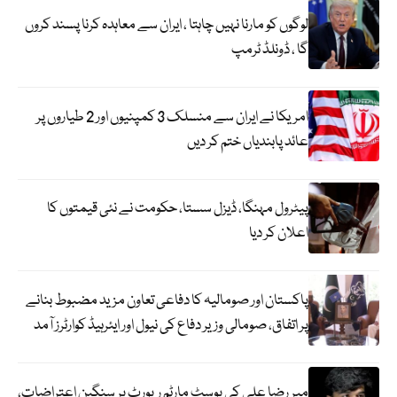
لوگوں کو مارنا نہیں چاہتا ، ایران سے معاہدہ کرنا پسند کروں
گا ، ڈونلڈ ٹرمپ
امریکا نے ایران سے منسلک 3 کمپنیوں اور 2 طیاروں پر
عائد پابندیاں ختم کر دیں
پیٹرول مہنگا، ڈیزل سستا، حکومت نے نئی قیمتوں کا
اعلان کر دیا
پاکستان اور صومالیہ کا دفاعی تعاون مزید مضبوط بنانے
پر اتفاق، صومالی وزیر دفاع کی نیول اور ایئرہیڈ کوارٹرز آمد
میر رضا علی کی پوسٹ مارٹم رپورٹ پر سنگین اعتراضات،