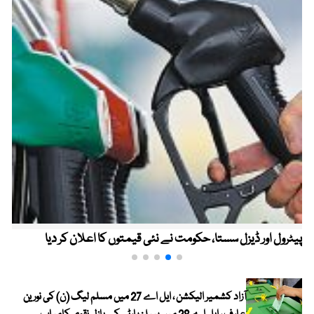
پیٹرول اور ڈیزل سستا، حکومت نے نئی قیمتوں کا اعلان کر دیا
آزاد کشمیر الیکشن ، ایل اے 27 میں مسلم لیگ (ن) کی نورین