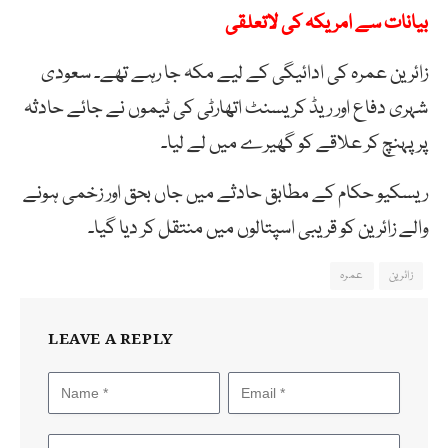
بیانات سے امریکہ کی لاتعلقی
زائرین عمرہ کی ادائیگی کے لیے مکہ جا رہے تھے۔ سعودی
شہری دفاع اور ریڈ کریسنٹ اتھارٹی کی ٹیموں نے جائے حادثہ
پر پہنچ کر علاقے کو گھیرے میں لے لیا۔
ریسکیو حکام کے مطابق حادثے میں جاں بحق اور زخمی ہونے
والے زائرین کو قریبی اسپتالوں میں منتقل کر دیا گیا۔
زائرین
عمرہ
LEAVE A REPLY