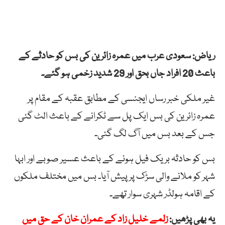
ریاض: سعودی عرب میں عمرہ زائرین کی بس کو حادثے کے
باعث 20 افراد جاں بحق اور 29 شدید زخمی ہو گئے۔
غیر ملکی خبر رساں ایجنسی کے مطابق عقبہ کے مقام پر
عمرہ زائرین کی بس ایک پل سے ٹکرانے کے باعث الٹ گئی
جس کے بعد بس میں آگ لگ گئی۔
بس کو حادثہ بریک فیل ہونے کے باعث عسیر صوبے اور ابہا
شہر کو ملانے والی سڑک پر پیش آیا۔ بس میں مختلف ملکوں
کے اقامہ ہولڈر شہری سوار تھے۔
یہ بھی پڑھیں:
زلمے خلیل زاد کے عمران خان کے حق میں