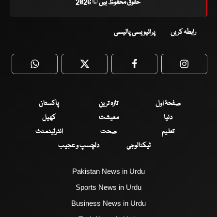
حقوق محفوظ ہیں © 2026
رابطہ کریں
پرائیویسی پالیسی
WhatsApp
Twitter
Facebook
Faceboo
صفحۂ اول
تازہ ترین
پاکستان
دنیا
معیشت
کھیل
تعلیم
صحت
انٹرٹینمنٹ
ٹیکنالوجی
دلچسپ و عجیب
Pakistan News in Urdu
Sports News in Urdu
Business News in Urdu