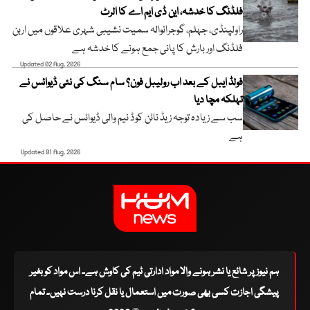
فلڈنگ کا خدشہ، این ڈی ایم اے کا الرٹ
راولپنڈی، جہلم، گوجرانوالہ سمیت نشیبی شہری علاقوں میں اربن
فلڈنگ اور بارش کا پانی جمع ہونے کا خدشہ ہے
Updated 02 Aug, 2026
فولڈ ایبل کے بعد اب رولیبل فون؟ سام سنگ کی نئی ڈیوائس نے
تہلکہ مچا دیا
سب سے زیادہ توجہ زیڈ نائن کوڈ نیم والی ڈیوائس نے حاصل کی
ہے
Updated 01 Aug, 2026
ہم نیوز پر شائع یا نشر ہونے والا مواد ادارتی ٹیم کی کاوش ہے۔ اس مواد کو بغیر
پیشگی اجازت کسی بھی صورت میں استعمال یا نقل کرنا درست نہیں۔ تمام