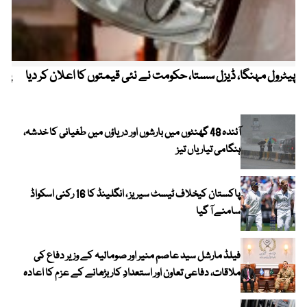
پیٹرول مہنگا، ڈیزل سستا، حکومت نے نئی قیمتوں کا اعلان کر دیا
پنج
آئندہ 48 گھنٹوں میں بارشوں اور دریاؤں میں طغیانی کا خدشہ،
ہنگامی تیاریاں تیز
پاکستان کیخلاف ٹیسٹ سیریز ، انگلینڈ کا 16 رکنی اسکواڈ
سامنے آ گیا
فیلڈ مارشل سید عاصم منیر اور صومالیہ کے وزیر دفاع کی
ملاقات، دفاعی تعاون اور استعدادِ کار بڑھانے کے عزم کا اعادہ