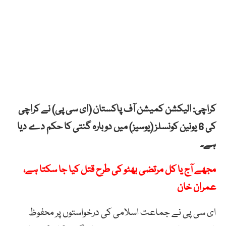
کراچی: الیکشن کمیشن آف پاکستان (ای سی پی) نے کراچی
کی 6 یونین کونسلز (یوسیز) میں دوبارہ گنتی کا حکم دے دیا
ہے۔
مجھے آج یا کل مرتضی بھٹو کی طرح قتل کیا جا سکتا ہے،
عمران خان
ای سی پی نے جماعت اسلامی کی درخواستوں پر محفوظ