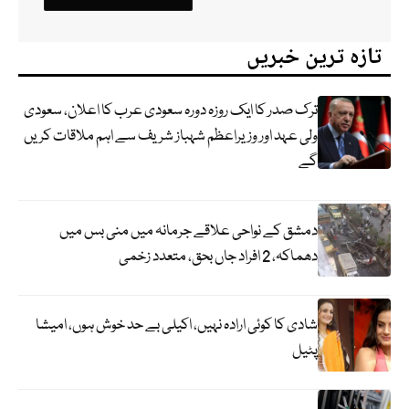
تازہ ترین خبریں
ترک صدر کا ایک روزہ دورہ سعودی عرب کا اعلان، سعودی
ولی عہد اور وزیراعظم شہباز شریف سے اہم ملاقات کریں
گے
دمشق کے نواحی علاقے جرمانہ میں منی بس میں
دھماکہ، 2 افراد جاں بحق، متعدد زخمی
شادی کا کوئی ارادہ نہیں، اکیلی بے حد خوش ہوں، امیشا
پٹیل