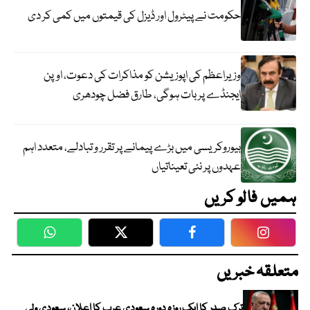
حکومت نے پیٹرول اور ڈیزل کی قیمتوں میں کمی کر دی
وزیراعظم کی اپوزیشن کو مذاکرات کی دعوت، اوپن
ایجنڈے پر بات ہوگی، طارق فضل چودھری
بیوروکریسی میں بڑے پیمانے پر تقرر و تبادلے، متعدد اہم
عہدوں پر نئی تعیناتیاں
ہمیں فالو کریں
WhatsApp
Twitter
Facebook
Faceboo
متعلقہ خبریں
ترک صدر کا ایک روزہ دورہ سعودی عرب کا اعلان، سعودی ولی