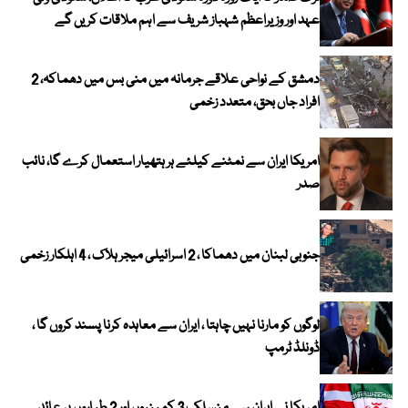
عہد اور وزیراعظم شہباز شریف سے اہم ملاقات کریں گے
دمشق کے نواحی علاقے جرمانہ میں منی بس میں دھماکہ، 2
افراد جاں بحق، متعدد زخمی
امریکا ایران سے نمٹنے کیلئے ہر ہتھیار استعمال کرے گا، نائب
صدر
جنوبی لبنان میں دھماکا ، 2 اسرائیلی میجر ہلاک ، 4 اہلکار زخمی
لوگوں کو مارنا نہیں چاہتا ، ایران سے معاہدہ کرنا پسند کروں گا ،
ڈونلڈ ٹرمپ