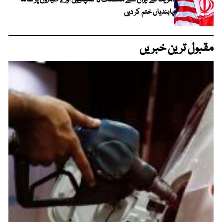
امریکا نے ایران سے منسلک 3 کمپنیوں اور 2 طیاروں پر عائد
پابندیاں ختم کر دیں
مقبول ترین خبریں