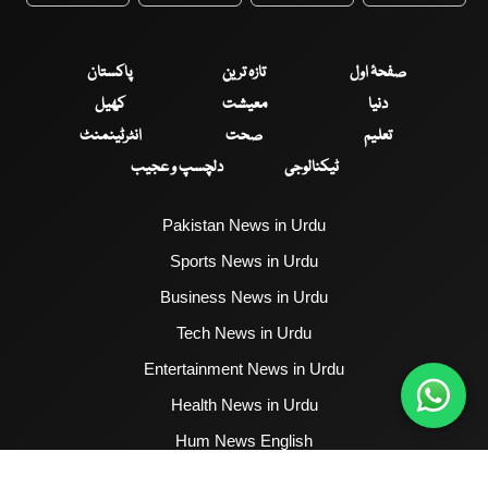
صفحۂ اول
تازہ ترین
پاکستان
دنیا
معیشت
کھیل
تعلیم
صحت
انٹرٹینمنٹ
ٹیکنالوجی
دلچسپ و عجیب
Pakistan News in Urdu
Sports News in Urdu
Business News in Urdu
Tech News in Urdu
Entertainment News in Urdu
Health News in Urdu
Hum News English