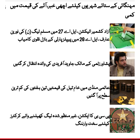
مہنگائی کے ستائے شہریوں کیلئے اچھی خبر، آٹے کی قیمت میں
پیٹ
کمی
آزاد کشمیر الیکشن ، ایل اے 27 میں مسلم لیگ (ن) کی نورین
عارف ، ایل اے 28 میں پیپلز پارٹی کے بازل نقوی کامیاب
پشاور زلمی کے مالک جاوید آفریدی کی والدہ انتقال کر گئیں
عالمی منڈی میں خام تیل کی قیمتیں تین ہفتوں کی کم ترین
سطح پر آ گئیں
پی سی بی کا ایکشن، غیر منظور شدہ لیگ کھیلنے والے کرکٹرز
کیلئے سخت وارننگ