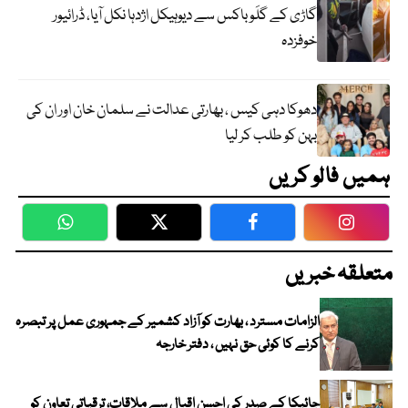
گاڑی کے گلَو باکس سے دیوہیکل اژدہا نکل آیا، ڈرائیور
خوفزدہ
دھوکا دہی کیس ، بھارتی عدالت نے سلمان خان اور ان کی
بہن کو طلب کر لیا
ہمیں فالو کریں
WhatsApp
Twitter
Facebook
Faceboo
متعلقہ خبریں
الزامات مسترد ، بھارت کو آزاد کشمیر کے جمہوری عمل پر تبصرہ
کرنے کا کوئی حق نہیں ، دفتر خارجہ
جائیکا کے صدر کی احسن اقبال سے ملاقات، ترقیاتی تعاون کو