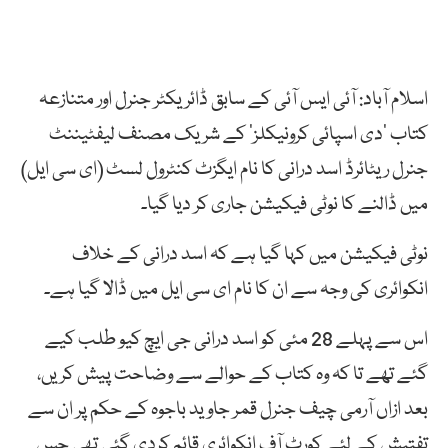
اسلام آباد: آئی ایس آئی کے سابق ڈائریکٹر جنرل اور متنازعہ
کتاب ‘دی اسپائی کرونیکلز’ کے شریک مصنف لیفٹیننٹ
جنرل ریٹائرڈ اسد درانی کا نام ایگزٹ کنٹرول لسٹ (ای سی ایل)
میں ڈالنے کا نوٹی فیکیشن جاری کر دیا گیا۔
نوٹی فیکیشن میں کہا گیا ہے کہ اسد درانی کے خلاف
انکوائری کی وجہ سے ان کا نام ای سی ایل میں ڈالا گیا ہے۔
اس سے پہلے 28 مئی کو اسد درانی جی ایچ کیو طلب کیے
گئے تھے تا کہ وہ کتاب کے حوالے سے وضاحت پیش کریں،
بعد ازاں آرمی چیف جنرل قمر جاوید باجوہ کے حکم پر ان سے
تفتیش کے لئے کورٹ آف انکوائری قائم کردی گئی تھی جس