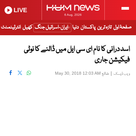
LIVE
6 Aug, 2026
صفحۂ اول
تازہ ترین
پاکستان
دنیا
ایران-اسرائیل جنگ
کھیل
انٹرٹینمنٹ
اسد درانی کا نام ای سی ایل میں ڈالنے کا نوٹی
فیکیشن جاری
|
شائع
May 30, 2018 12:03 AM
ویب ڈیسک