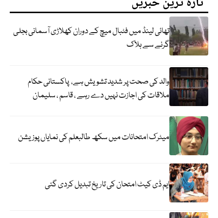
تازہ ترین خبریں
تھائی لینڈ میں فٹبال میچ کے دوران کھلاڑی آسمانی بجلی
گرنے سے ہلاک
والد کی صحت پر شدید تشویش ہے، پاکستانی حکام
ملاقات کی اجازت نہیں دے رہے ، قاسم ، سلیمان
میٹرک امتحانات میں سکھ طالبعلم کی نمایاں پوزیشن
ایم ڈی کیٹ امتحان کی تاریخ تبدیل کردی گئی