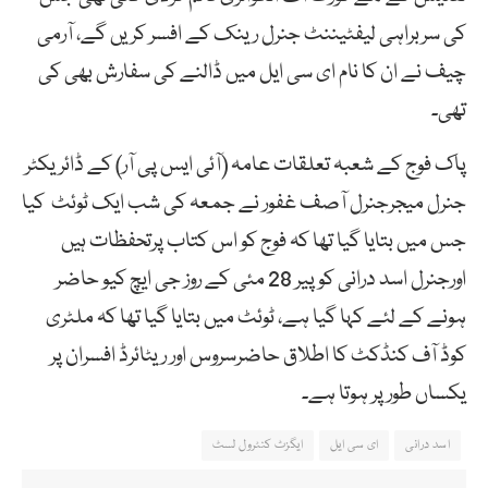
کی سربراہی لیفٹیننٹ جنرل رینک کے افسر کریں گے، آرمی
چیف نے ان کا نام ای سی ایل میں ڈالنے کی سفارش بھی کی
تھی۔
پاک فوج کے شعبہ تعلقات عامہ (آئی ایس پی آر) کے ڈائریکٹر
جنرل میجرجنرل آصف غفور نے جمعہ کی شب ایک ٹوئٹ کیا
جس میں بتایا گیا تھا کہ فوج کو اس کتاب پرتحفظات ہیں
اورجنرل اسد درانی کو پیر 28 مئی کے روز جی ایچ کیو حاضر
ہونے کے لئے کہا گیا ہے، ٹوئٹ میں بتایا گیا تھا کہ ملٹری
کوڈ آف کنڈکٹ کا اطلاق حاضرسروس اور ریٹائرڈ افسران پر
یکساں طور پر ہوتا ہے۔
اسد درانی
ای سی ایل
ایگزٹ کنٹرول لسٹ