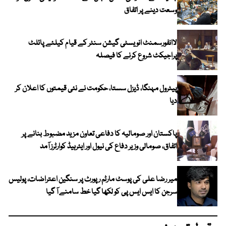
وسعت دینے پر اتفاق
لاانفورسمنٹ انویسٹی گیشن سنٹر کے قیام کیلئے پائلٹ
پراجیکٹ شروع کرنے کا فیصلہ
پیٹرول مہنگا، ڈیزل سستا، حکومت نے نئی قیمتوں کا اعلان کر
دیا
پاکستان اور صومالیہ کا دفاعی تعاون مزید مضبوط بنانے پر
اتفاق، صومالی وزیر دفاع کی نیول اور ایئرہیڈ کوارٹرز آمد
میر رضا علی کی پوسٹ مارٹم رپورٹ پر سنگین اعتراضات، پولیس
سرجن کا ایس ایس پی کو لکھا گیا خط سامنے آ گیا