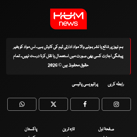
ہم نیوز پر شائع یا نشر ہونے والا مواد ادارتی ٹیم کی کاوش ہے۔ اس مواد کو بغیر
پیشگی اجازت کسی بھی صورت میں استعمال یا نقل کرنا درست نہیں۔ تمام
حقوق محفوظ ہیں © 2026
رابطہ کریں
پرائیویسی پالیسی
WhatsApp
Twitter
Facebook
Faceboo
صفحۂ اول
تازہ ترین
پاکستان