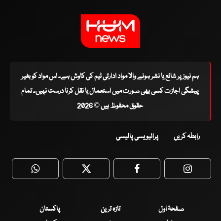
ہم نیوز پر شائع یا نشر ہونے والا مواد ادارتی ٹیم کی کاوش ہے۔ اس مواد کو بغیر
پیشگی اجازت کسی بھی صورت میں استعمال یا نقل کرنا درست نہیں۔ تمام
حقوق محفوظ ہیں © 2026
رابطہ کریں
پرائیویسی پالیسی
WhatsApp
Twitter
Facebook
Faceboo
صفحۂ اول
تازہ ترین
پاکستان