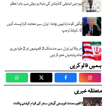
ٹیم میں تبدیلی کنڈیشن کی بنیاد پر ہوتی ہے، بابر اعظم
لوگوں کو مارنا نہیں چاہتا ، ایران سے معاہدہ کرنا پسند کروں
گا ، ڈونلڈ ٹرمپ
امریکا نے ایران سے منسلک 3 کمپنیوں اور 2 طیاروں پر
عائد پابندیاں ختم کر دیں
ہمیں فالو کریں
WhatsApp
Twitter
Facebook
Faceboo
متعلقہ خبریں
لاانفورسمنٹ انویسٹی گیشن سنٹر کے قیام کیلئے پائلٹ