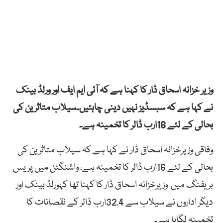
وزیر خزانہ اسحاق ڈار کا کہنا ہے کہ آئی ایم ایف اور ورلڈ بینک
نے کہا ہے کہ سبسڈیز نہیں دینی چاہئیں۔سیلاب متاثرین کی
بحالی کے لئے 16ارب ڈالر کا تخمینہ ہے۔
وفاقی وزیرخزانہ اسحاق ڈار نے کہا ہے کہ سیلاب متاثرین کی
بحالی کے لئے 16ارب ڈالر کا تخمینہ ہے، واشنگٹن میں پریس
بریفنگ میں وزیرخزانہ اسحاق ڈار کا کہنا تھا کہورلڈ بینک اور
دیگر اداروں نے سیلاب سے 32.4ارب ڈالر کے نقصانات کا
تخمینہ لگایا ہے۔