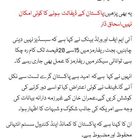
یہ بھی پڑھیں:
پاکستان کے ڈیفالٹ ہونے کا کوئی امکان
نہیں،اسحاق ڈار
آئی ایم ایف اور ورلڈ بینک نے کہا ہے کہ سبسڈیز نہیں دینی
چاہئیں، بجٹ ریفارمز میں 15سے 20فیصد تک کام رہ چکا
ہے، توانائی سیکٹر میں ریفارمز کا عمل بھی جاری رہے گا۔
انہوں نے کہا ہےکہ امید ہے پاکستان گرے لسٹ سے نکل
آئے گا۔فیٹف نے کوئی اعتراض کیا تو اسے دور کرنے کی
کوشش کریں گے۔عمران خان کے غیر زمہ دارانہ بیانات کی
وجہ سے امریکہ کی جانب شکوک و شبہات کا اظہار ہوا۔
ان کا کہنا ہے کہ پاکستان کا کمانڈ اینڈ کنٹرول سسٹم انتہائی
محفوظ اور مضبوط ہے۔