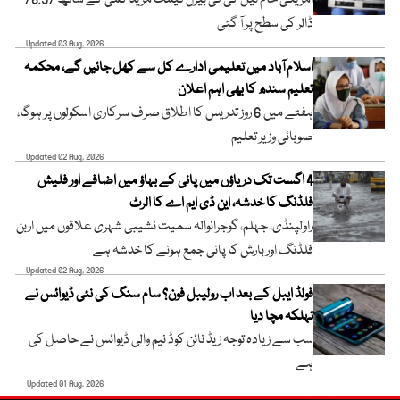
امریکی خام تیل کی فی بیرل قیمت مزید کمی کے ساتھ 78.97
ڈالر کی سطح پر آ گئی
Updated 03 Aug, 2026
اسلام آباد میں تعلیمی ادارے کل سے کھل جائیں گے، محکمہ
تعلیم سندھ کا بھی اہم اعلان
ہفتے میں 6 روز تدریس کا اطلاق صرف سرکاری اسکولوں پر ہوگا،
صوبائی وزیر تعلیم
Updated 02 Aug, 2026
4 اگست تک دریاؤں میں پانی کے بہاؤ میں اضافے اور فلیش
فلڈنگ کا خدشہ، این ڈی ایم اے کا الرٹ
راولپنڈی، جہلم، گوجرانوالہ سمیت نشیبی شہری علاقوں میں اربن
فلڈنگ اور بارش کا پانی جمع ہونے کا خدشہ ہے
Updated 02 Aug, 2026
فولڈ ایبل کے بعد اب رولیبل فون؟ سام سنگ کی نئی ڈیوائس نے
تہلکہ مچا دیا
سب سے زیادہ توجہ زیڈ نائن کوڈ نیم والی ڈیوائس نے حاصل کی
ہے
Updated 01 Aug, 2026