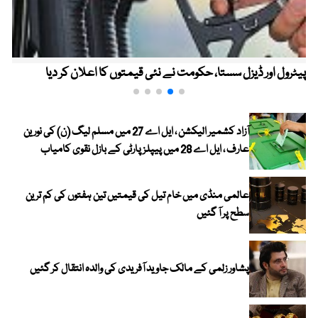
پیٹرول اور ڈیزل سستا، حکومت نے نئی قیمتوں کا اعلان کر دیا
آزاد کشمیر الیکشن ، ایل اے 27 میں مسلم لیگ (ن) کی نورین
عارف ، ایل اے 28 میں پیپلز پارٹی کے بازل نقوی کامیاب
عالمی منڈی میں خام تیل کی قیمتیں تین ہفتوں کی کم ترین
سطح پر آ گئیں
پشاور زلمی کے مالک جاوید آفریدی کی والدہ انتقال کر گئیں