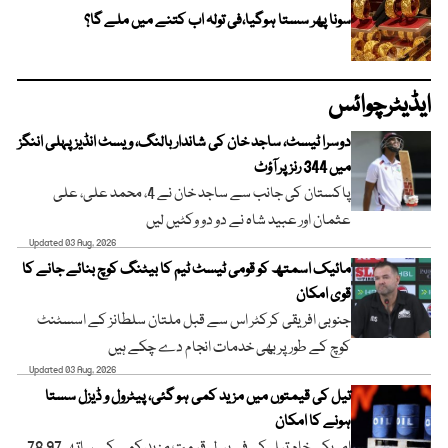
سونا پھر سستا ہوگیا،فی تولہ اب کتنے میں ملے گا؟
ایڈیٹرچوائس
دوسرا ٹیسٹ، ساجد خان کی شاندار بالنگ، ویسٹ انڈیز پہلی اننگز
میں 344 رنز پر آؤٹ
پاکستان کی جانب سے ساجد خان نے 4، محمد علی، علی
عثمان اور عبید شاہ نے دو دو وکٹیں لیں
Updated 03 Aug, 2026
مائیک اسمتھ کو قومی ٹیسٹ ٹیم کا بیٹنگ کوچ بنائے جانے کا
قوی امکان
جنوبی افریقی کرکٹر اس سے قبل ملتان سلطانز کے اسسٹنٹ
کوچ کے طور پر بھی خدمات انجام دے چکے ہیں
Updated 03 Aug, 2026
تیل کی قیمتوں میں مزید کمی ہو گئی، پیٹرول و ڈیزل سستا
ہونے کا امکان