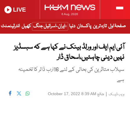
LIVE
6 Aug, 2026
صفحۂ اول
تازہ ترین
پاکستان
دنیا
ایران-اسرائیل جنگ
کھیل
انٹرٹینمنٹ
آئی ایم ایف اور ورلڈ بینک نے کہا ہے کہ سبسڈیز
نہیں دینی چاہئیں،اسحاق ڈار
سیلاب متاثرین کی بحالی کے لئے 16ارب ڈالر کا تخمینہ
ہے
|
شائع
October 17, 2022 8:39 AM
ویب ڈیسک