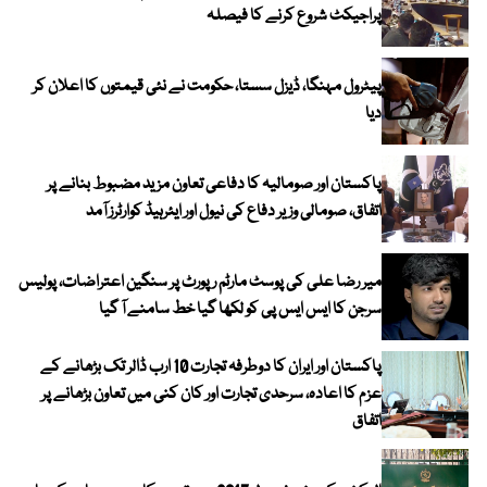
پراجیکٹ شروع کرنے کا فیصلہ
پیٹرول مہنگا، ڈیزل سستا، حکومت نے نئی قیمتوں کا اعلان کر
دیا
پاکستان اور صومالیہ کا دفاعی تعاون مزید مضبوط بنانے پر
اتفاق، صومالی وزیر دفاع کی نیول اور ایئرہیڈ کوارٹرز آمد
میر رضا علی کی پوسٹ مارٹم رپورٹ پر سنگین اعتراضات، پولیس
سرجن کا ایس ایس پی کو لکھا گیا خط سامنے آ گیا
پاکستان اور ایران کا دوطرفہ تجارت 10 ارب ڈالر تک بڑھانے کے
عزم کا اعادہ، سرحدی تجارت اور کان کنی میں تعاون بڑھانے پر
اتفاق