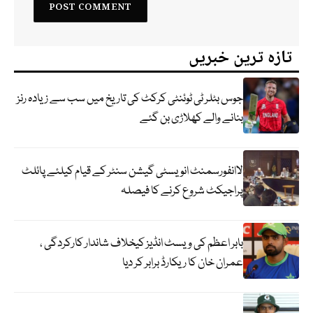
تازہ ترین خبریں
جوس بٹلر ٹی ٹوئنٹی کرکٹ کی تاریخ میں سب سے زیادہ رنز
بنانے والے کھلاڑی بن گئے
لاانفورسمنٹ انویسٹی گیشن سنٹر کے قیام کیلئے پائلٹ
پراجیکٹ شروع کرنے کا فیصلہ
بابر اعظم کی ویسٹ انڈیز کیخلاف شاندار کارکردگی ،
عمران خان کا ریکارڈ برابر کر دیا