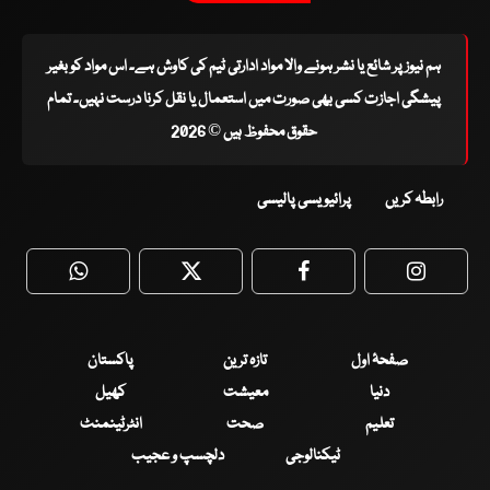
ہم نیوز پر شائع یا نشر ہونے والا مواد ادارتی ٹیم کی کاوش ہے۔ اس مواد کو بغیر
پیشگی اجازت کسی بھی صورت میں استعمال یا نقل کرنا درست نہیں۔ تمام
حقوق محفوظ ہیں © 2026
رابطہ کریں
پرائیویسی پالیسی
WhatsApp
Twitter
Facebook
Faceboo
صفحۂ اول
تازہ ترین
پاکستان
دنیا
معیشت
کھیل
تعلیم
صحت
انٹرٹینمنٹ
ٹیکنالوجی
دلچسپ و عجیب