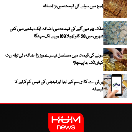
4 روز میں سونے کی قیمت میں بڑا اضافہ
ملک بھر میں آٹے کی قیمت میں اضافہ، ایک ہفتے میں کئی
شہروں میں 20 کلو تھیلا 100 روپے تک مہنگا
سونے کی قیمت میں مسلسل تیسرے روز بڑا اضافہ ، فی تولہ ریٹ
کہاں تک جا پہنچا؟
پی ٹی اے کا ای سم کے اجرا اور تبدیلی کی فیس کم کرنے کا
فیصلہ