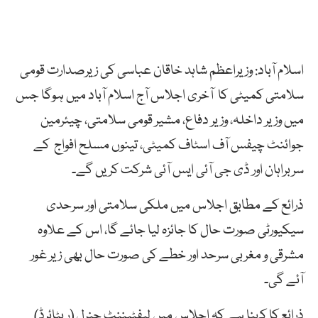
اسلام آباد: وزیراعظم شاہد خاقان عباسی کی زیرصدارت قومی
سلامتی کمیٹی کا آخری اجلاس آج اسلام آباد میں ہوگا جس
میں وزیر داخلہ، وزیر دفاع، مشیر قومی سلامتی، چیئرمین
جوائنٹ چیفس آف اسٹاف کمیٹی، تینوں مسلح افواج کے
سربراہان اور ڈی جی آئی ایس آئی شرکت کریں گے۔
ذرائع کے مطابق اجلاس میں ملکی سلامتی اور سرحدی
سیکیورٹی صورت حال کا جائزہ لیا جائے گا، اس کے علاوہ
مشرقی و مغربی سرحد اور خطے کی صورت حال بھی زیر غور
آئے گی۔
ذرائع کا کہنا ہے کہ اجلاس میں لیفٹیننٹ جنرل (ریٹائرڈ)