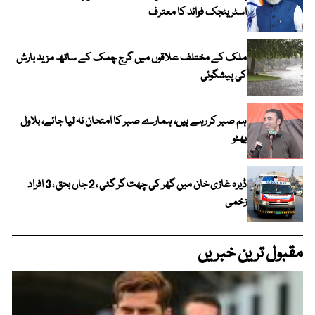
اسٹریٹجک فوائد کا معترف
ملک کے مختلف علاقوں میں گرج چمک کے ساتھ مزید بارش
کی پیشگوئی
ہم صبر کر رہے ہیں، ہمارے صبر کا امتحان نہ لیا جائے، بلاول
بھٹو
ڈیرہ غازی خان میں گھر کی چھت گر گئی ، 2 جاں بحق ، 3 افراد
زخمی
مقبول ترین خبریں