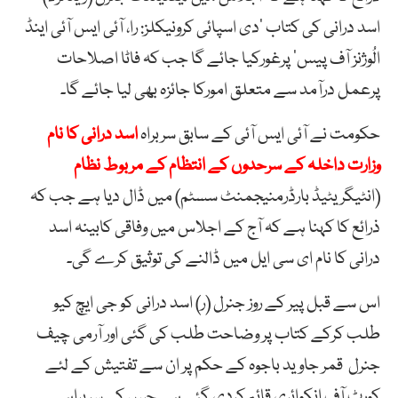
اسد درانی کی کتاب ‘دی اسپائی کرونیکلز: را، آئی ایس آئی اینڈ
الُوژنز آف پیس’ پرغورکیا جائے گا جب کہ فاٹا اصلاحات
پرعمل درآمد سے متعلق امورکا جائزہ بھی لیا جائے گا۔
حکومت نے آئی ایس آئی کے سابق سربراہ
اسد درانی کا نام
وزارت داخلہ کے سرحدوں کے انتظام کے مربوط نظام
(انٹیگریٹیڈ بارڈرمنیجمنٹ سسٹم) میں ڈال دیا ہے جب کہ
ذرائع کا کہنا ہے کہ آج کے اجلاس میں وفاقی کابینہ اسد
درانی کا نام ای سی ایل میں ڈالنے کی توثیق کرے گی۔
اس سے قبل پیر کے روز جنرل (ر) اسد درانی کو جی ایچ کیو
طلب کرکے کتاب پر وضاحت طلب کی گئی اور آرمی چیف
جنرل قمر جاوید باجوہ کے حکم پر ان سے تفتیش کے لئے
کورٹ آف انکوائری قائم کردی گئی ہے جس کی سربراہی