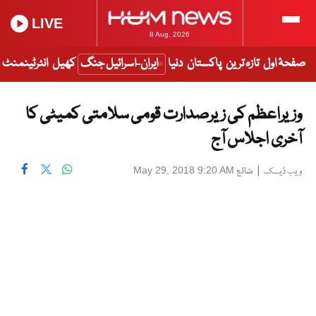
LIVE
8 Aug, 2026
صفحۂ اول
تازہ ترین
پاکستان
دنیا
ایران-اسرائیل جنگ
کھیل
انٹرٹینمنٹ
وزیراعظم کی زیرصدارت قومی سلامتی کمیٹی کا
آخری اجلاس آج
|
شائع
May 29, 2018 9:20 AM
ویب ڈیسک