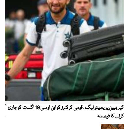
کیریبین پریمیئر لیگ ، قومی کرکٹرز کو این او سی 19 اگست کو جاری
آز
کرنے کا فیصلہ
چھی