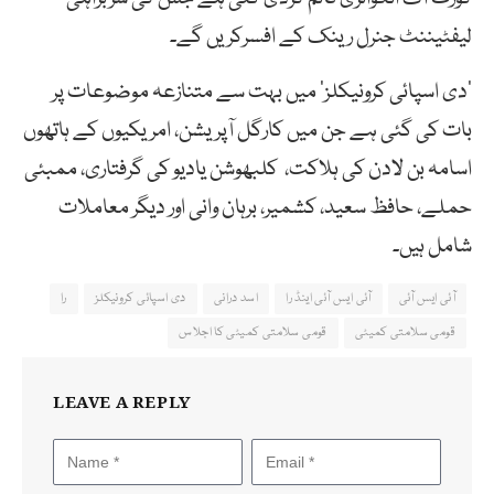
لیفٹیننٹ جنرل رینک کے افسرکریں گے۔
‘دی اسپائی کرونیکلز’ میں بہت سے متنازعہ موضوعات پر
بات کی گئی ہے جن میں کارگل آپریشن، امریکیوں کے ہاتھوں
اسامہ بن لادن کی ہلاکت، کلبھوشن یادیو کی گرفتاری، ممبئی
حملے، حافظ سعید، کشمیر، برہان وانی اور دیگر معاملات
شامل ہیں۔
آئی ایس آئی
آئی ایس آئی اینڈ را
اسد درانی
دی اسپائی کرونیکلز
را
قومی سلامتی کمیٹی
قومی سلامتی کمیٹی کا اجلاس
LEAVE A REPLY