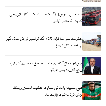
میٹرو بس سروس 11 اگست سے بند کرنے کا اعلان، نجی
کمپنی کا حتمی نوٹس
حکومت سے مذاکرات ناکام، گڈز ٹرانسپورٹرز کی ملک گیر
پہیہ جام ہڑتال شروع
ایران اور عمان آبنائے ہرمز سے متعلق معاہدے کے قریب
پہنچ گئے، عباس عراقچی
شیخ حسینہ واجد کی حمایت، شکیب الحسن پر بنگلہ
دیش کرکٹ کے دروازے بند