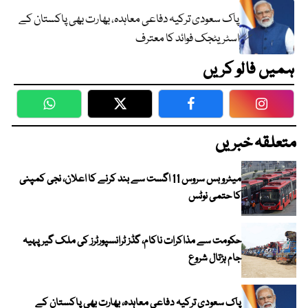
پاک سعودی ترکیہ دفاعی معاہدہ، بھارت بھی پاکستان کے
اسٹریٹجک فوائد کا معترف
ہمیں فالو کریں
WhatsApp
Twitter
Facebook
Faceboo
متعلقہ خبریں
میٹرو بس سروس 11 اگست سے بند کرنے کا اعلان، نجی کمپنی
کا حتمی نوٹس
حکومت سے مذاکرات ناکام، گڈز ٹرانسپورٹرز کی ملک گیر پہیہ
جام ہڑتال شروع
پاک سعودی ترکیہ دفاعی معاہدہ، بھارت بھی پاکستان کے