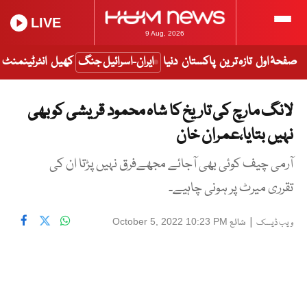
LIVE
9 Aug, 2026
صفحۂ اول
تازہ ترین
پاکستان
دنیا
ایران-اسرائیل جنگ
کھیل
انٹرٹینمنٹ
لانگ مارچ کی تاریخ کا شاہ محمود قریشی کو بھی
نہیں بتایا،عمران خان
آرمی چیف کوئی بھی آجائے مجھےفرق نہیں پڑتا ان کی
تقرری میرٹ پر ہونی چاہیے۔
|
شائع
October 5, 2022 10:23 PM
ویب ڈیسک