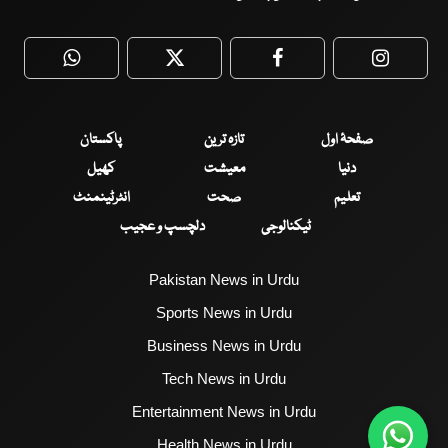
WhatsApp
Twitter
Facebook
Faceboo
صفحۂ اول
تازہ ترین
پاکستان
دنیا
معیشت
کھیل
تعلیم
صحت
انٹرٹینمنٹ
ٹیکنالوجی
دلچسپ و عجیب
Pakistan News in Urdu
Sports News in Urdu
Business News in Urdu
Tech News in Urdu
Entertainment News in Urdu
Health News in Urdu