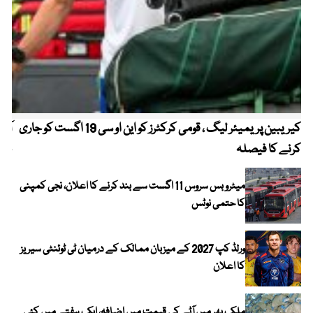
کیریبین پریمیئر لیگ ، قومی کرکٹرز کو این او سی 19 اگست کو جاری
آز
کرنے کا فیصلہ
چھی
میٹرو بس سروس 11 اگست سے بند کرنے کا اعلان، نجی کمپنی
کا حتمی نوٹس
ورلڈ کپ 2027 کے میزبان ممالک کے درمیان ٹی ٹوئنٹی سیریز
کا اعلان
ملک بھر میں آٹے کی قیمت میں اضافہ، ایک ہفتے میں کئی