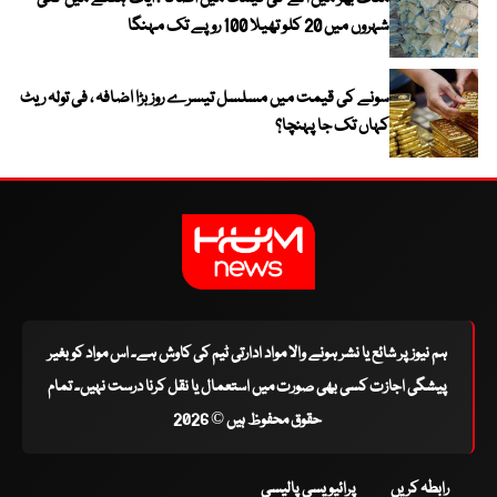
شہروں میں 20 کلو تھیلا 100 روپے تک مہنگا
سونے کی قیمت میں مسلسل تیسرے روز بڑا اضافہ ، فی تولہ ریٹ
کہاں تک جا پہنچا؟
ہم نیوز پر شائع یا نشر ہونے والا مواد ادارتی ٹیم کی کاوش ہے۔ اس مواد کو بغیر
پیشگی اجازت کسی بھی صورت میں استعمال یا نقل کرنا درست نہیں۔ تمام
حقوق محفوظ ہیں © 2026
رابطہ کریں
پرائیویسی پالیسی