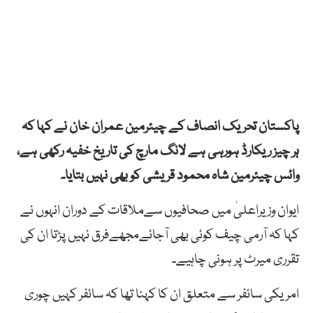
پاکستان تحریک انصاف کے چیئرمین عمران خان نے کہا کہ
ہر چیز ریکارڈ ہورہی ہے لانگ مارچ کی تاریخ خفیہ رکھی ہے،
وائس چیئرمین شاہ محمود قریشی کو بھی نہیں بتایا۔
ایوان وزیراعلیٰ میں صحافیوں سےملاقات کے دوران انہوں نے
کہا کہ آرمی چیف کوئی بھی آجائےمجھےفرق نہیں پڑتا ان کی
تقرری میرٹ پر ہونی چاہیے۔
امریکی سائفر سے متعلق ان کا کہنا تھا کہ سائفر کہیں چوری