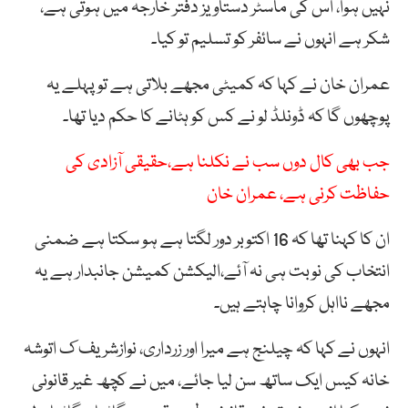
نہیں ہوا، اس کی ماسٹر دستاویز دفتر خارجہ میں ہوتی ہے،
شکر ہے انہوں نے سائفر کو تسلیم تو کیا۔
عمران خان نے کہا کہ کمیٹی مجھے بلاتی ہے تو پہلے یہ
پوچھوں گا کہ ڈونلڈ لو نے کس کو ہٹانے کا حکم دیا تھا۔
جب بھی کال دوں سب نے نکلنا ہے،حقیقی آزادی کی
حفاظت کرنی ہے، عمران خان
ان کا کہنا تھا کہ 16 اکتوبر دور لگتا ہے ہو سکتا ہے ضمنی
انتخاب کی نوبت ہی نہ آئے،الیکشن کمیشن جانبدار ہے یہ
مجھے نااہل کروانا چاہتے ہیں۔
انہوں نے کہا کہ چیلنج ہے میرا اور زرداری، نوازشریف ک اتوشہ
خانہ کیس ایک ساتھ سن لیا جائے، میں نے کچھ غیر قانونی