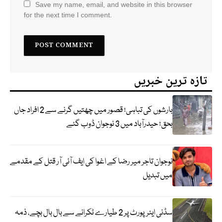
Save my name, email, and website in this browser
for the next time I comment.
تازہ ترین خبریں
بارشوں کی تباہی؛ قصور میں چھتیں گرنے سے 2 افراد جاں
بحق؛ حیدرآباد میں 3 نوجوان ڈوب گئے
نوجوان تاجر میر رضا کے اغوا کی ایف آئی آر قتل کے مقدمے
میں تبدیل
سڈنی ایئرپورٹ پر 2 طیارے ٹکرانے سے بال بال بچے، ذمہ