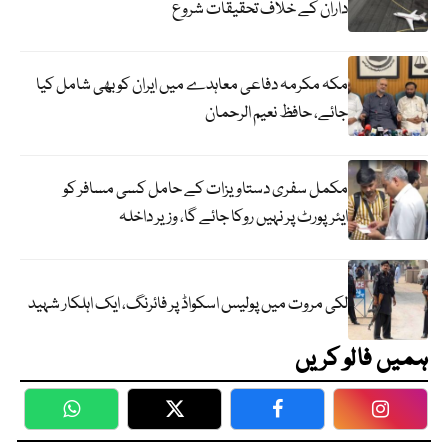
داران کے خلاف تحقیقات شروع
مکہ مکرمہ دفاعی معاہدے میں ایران کو بھی شامل کیا
جائے، حافظ نعیم الرحمان
مکمل سفری دستاویزات کے حامل کسی مسافر کو
ایئرپورٹ پر نہیں روکا جائے گا، وزیر داخلہ
لکی مروت میں پولیس اسکواڈ پر فائرنگ، ایک اہلکار شہید
ہمیں فالو کریں
WhatsApp
Twitter
Facebook
Faceboo