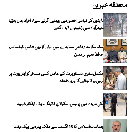
متعلقہ خبریں
بارشوں کی تباہی؛ قصور میں چھتیں گرنے سے 2 افراد جاں بحق؛
حیدرآباد میں 3 نوجوان ڈوب گئے
مکہ مکرمہ دفاعی معاہدے میں ایران کو بھی شامل کیا جائے،
حافظ نعیم الرحمان
مکمل سفری دستاویزات کے حامل کسی مسافر کو ایئرپورٹ پر
نہیں روکا جائے گا، وزیر داخلہ
لکی مروت میں پولیس اسکواڈ پر فائرنگ، ایک اہلکار شہید
جماعت اسلامی کا 16 اگست سے ملک بھر میں بیک وقت