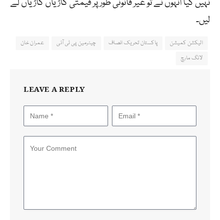
نہیں کیا انہوں نے تو غیر قانونی طور پر قیمتی گاڑیاں گاڑیاں لے
لیں۔
الیکشن کمیشن
پاکستان تحریک انصاف
چیئرمین پی ٹی آئی
عمران خان
لانگ مارچ
LEAVE A REPLY