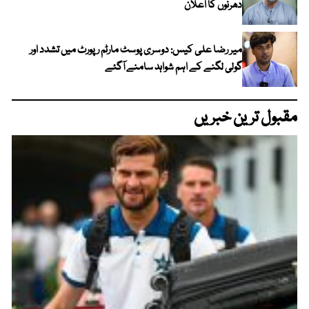
دھرنوں کا اعلان
میر رضا علی کیس: دوسری پوسٹ مارٹم رپورٹ میں تشدد اور
گولی لگنے کے اہم شواہد سامنے آگئے
مقبول ترین خبریں