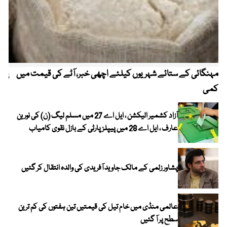
مہنگائی کے ستائے شہریوں کیلئے اچھی خبر، آٹے کی قیمت میں
پیٹ
کمی
آزاد کشمیر الیکشن ، ایل اے 27 میں مسلم لیگ (ن) کی نورین
عارف ، ایل اے 28 میں پیپلز پارٹی کے بازل نقوی کامیاب
پشاور زلمی کے مالک جاوید آفریدی کی والدہ انتقال کر گئیں
عالمی منڈی میں خام تیل کی قیمتیں تین ہفتوں کی کم ترین
سطح پر آ گئیں