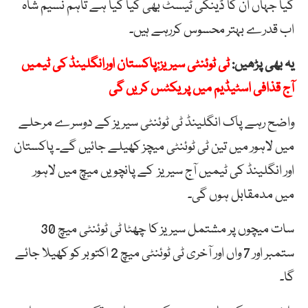
گیا جہاں ان کا ڈینگی ٹیسٹ بھی کیا گیا ہے تاہم نسیم شاہ
اب قدرے بہتر محسوس کررہے ہیں۔
یہ بھی پڑھیں:
ٹی ٹوئنٹی سیریز:پاکستان اورانگلینڈ کی ٹیمیں
آج قذافی اسٹیڈیم میں پریکٹس کریں گی
واضح رہے پاک انگلینڈ ٹی ٹوئنٹی سیریز کے دوسرے مرحلے
میں لاہور میں تین ٹی ٹوئنٹی میچز کھیلے جائیں گے۔ پاکستان
اور انگلینڈ کی ٹیمیں آج سیریز کے پانچویں میچ میں لاہور
میں مدمقابل ہوں گی۔
سات میچوں پر مشتمل سیریز کا چھٹا ٹی ٹوئنٹی میچ 30
ستمبر اور 7 واں اور آخری ٹی ٹوئنٹی میچ 2 اکتوبر کو کھیلا جائے
گا۔