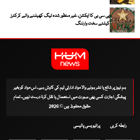
پی سی بی کا ایکشن، غیر منظور شدہ لیگ کھیلنے والے کرکٹرز
کیلئے سخت وارننگ
ہم نیوز پر شائع یا نشر ہونے والا مواد ادارتی ٹیم کی کاوش ہے۔ اس مواد کو بغیر
پیشگی اجازت کسی بھی صورت میں استعمال یا نقل کرنا درست نہیں۔ تمام
حقوق محفوظ ہیں © 2026
رابطہ کریں
پرائیویسی پالیسی