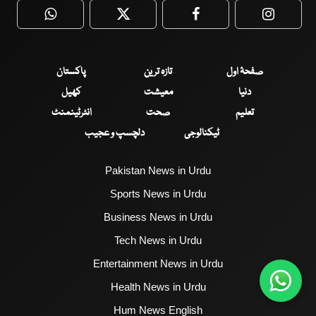
WhatsApp
Twitter
Facebook
Faceboo
صفحۂ اول
تازہ ترین
پاکستان
دنیا
معیشت
کھیل
تعلیم
صحت
انٹرٹینمنٹ
ٹیکنالوجی
دلچسپ و عجیب
Pakistan News in Urdu
Sports News in Urdu
Business News in Urdu
Tech News in Urdu
Entertainment News in Urdu
Health News in Urdu
Hum News English