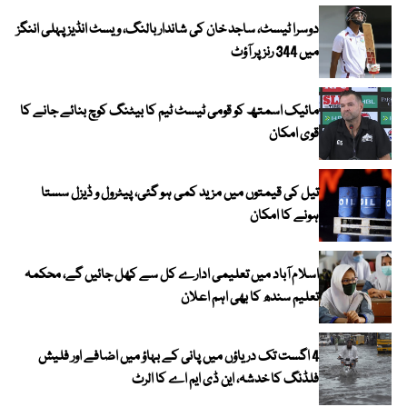
دوسرا ٹیسٹ، ساجد خان کی شاندار بالنگ، ویسٹ انڈیز پہلی اننگز
میں 344 رنز پر آؤٹ
مائیک اسمتھ کو قومی ٹیسٹ ٹیم کا بیٹنگ کوچ بنائے جانے کا
قوی امکان
تیل کی قیمتوں میں مزید کمی ہو گئی، پیٹرول و ڈیزل سستا
ہونے کا امکان
اسلام آباد میں تعلیمی ادارے کل سے کھل جائیں گے، محکمہ
تعلیم سندھ کا بھی اہم اعلان
4 اگست تک دریاؤں میں پانی کے بہاؤ میں اضافے اور فلیش
فلڈنگ کا خدشہ، این ڈی ایم اے کا الرٹ