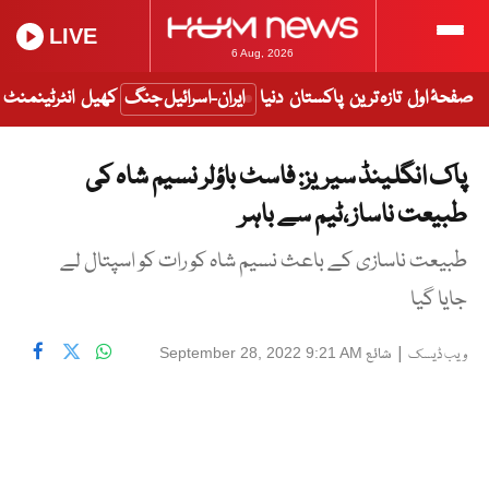
LIVE
6 Aug, 2026
صفحۂ اول
تازہ ترین
پاکستان
دنیا
ایران-اسرائیل جنگ
کھیل
انٹرٹینمنٹ
پاک انگلینڈ سیریز: فاسٹ باؤلر نسیم شاہ کی
طبیعت ناساز ،ٹیم سے باہر
طبیعت ناسازی کے باعث نسیم شاہ کو رات کو اسپتال لے
جایا گیا
|
شائع
September 28, 2022 9:21 AM
ویب ڈیسک