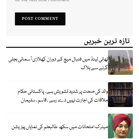
تازہ ترین خبریں
تھائی لینڈ میں فٹبال میچ کے دوران کھلاڑی آسمانی بجلی
گرنے سے ہلاک
والد کی صحت پر شدید تشویش ہے، پاکستانی حکام
ملاقات کی اجازت نہیں دے رہے ، قاسم ، سلیمان
میٹرک امتحانات میں سکھ طالبعلم کی نمایاں پوزیشن