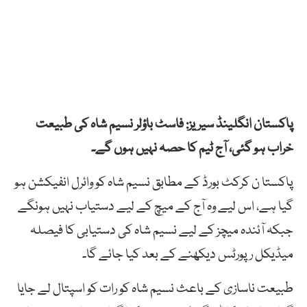
پاکستان انگلینڈ سیریز: فاسٹ باؤلر نسیم شاہ کی طبیعت
خراب ہو گئی، آج ٹیم کا حصہ نہیں ہوں گے۔
پاکستا ن کرکٹ بورڈ کے مطابق نسیم شاہ کو وائرل انفیکشن ہو
گیا ہے، اس لیے وہ آج کے میچ کے لیے دستیاب نہیں ہونگے
جبکہ آئندہ میچز کے لیے نسیم شاہ کی دستیابی کا فیصلہ
میڈیکل رپورٹس دیکھنے کے بعد کیا جائے گا۔
طبیعت ناسازی کے باعث نسیم شاہ کو رات کو اسپتال لے جایا