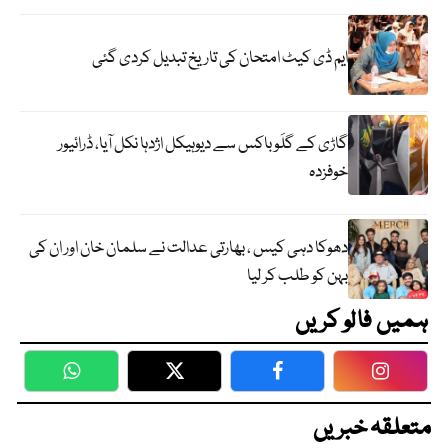
ایم ڈی کیٹ امتحان کی تاریخ تبدیل کردی گئی
گاڑی کے گلَو باکس سے دیوہیکل اژدہا نکل آیا، ڈرائیور
خوفزدہ
دھوکا دہی کیس ، بھارتی عدالت نے سلمان خان اور ان کی
بہن کو طلب کر لیا
ہمیں فالو کریں
WhatsApp
Twitter
Facebook
Faceboo
متعلقہ خبریں