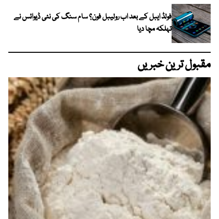
فولڈ ایبل کے بعد اب رولیبل فون؟ سام سنگ کی نئی ڈیوائس نے
تہلکہ مچا دیا
مقبول ترین خبریں