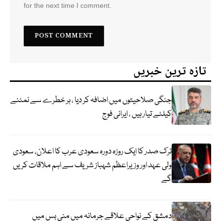
for the next time I comment.
تازہ ترین خبریں
جنگی صلاحیتوں میں اضافہ کر دیا ، ہر خطرے سے نمٹنے
کیلئے تیار ہیں ، ایرانی فوج
ترک صدر کا ایک روزہ دورہ سعودی عرب کا اعلان، سعودی
ولی عہد اور وزیراعظم شہباز شریف سے اہم ملاقات کریں
گے
دمشق کے نواحی علاقے جرمانہ میں منی بس میں