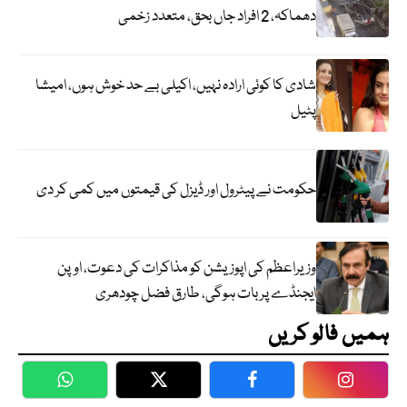
دھماکہ، 2 افراد جاں بحق، متعدد زخمی
شادی کا کوئی ارادہ نہیں، اکیلی بے حد خوش ہوں، امیشا
پٹیل
حکومت نے پیٹرول اور ڈیزل کی قیمتوں میں کمی کر دی
وزیراعظم کی اپوزیشن کو مذاکرات کی دعوت، اوپن
ایجنڈے پر بات ہوگی، طارق فضل چودھری
ہمیں فالو کریں
WhatsApp
Twitter
Facebook
Faceboo