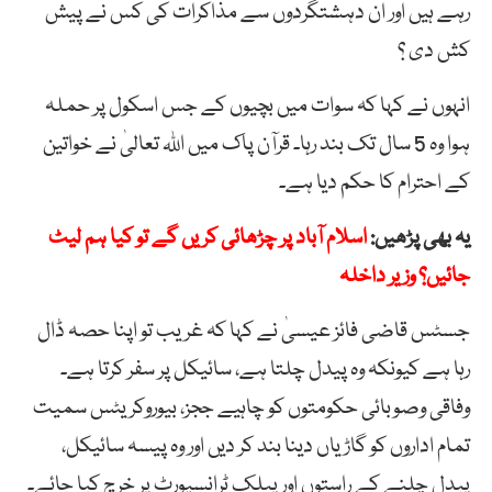
رہے ہیں اور ان دہشتگردوں سے مذاکرات کی کس نے پیش
کش دی ؟
انہوں نے کہا کہ سوات میں بچیوں کے جس اسکول پر حملہ
ہوا وہ 5 سال تک بند رہا۔ قرآن پاک میں اللہ تعالیٰ نے خواتین
کے احترام کا حکم دیا ہے۔
یہ بھی پڑھیں:
اسلام آباد پر چڑھائی کریں گے تو کیا ہم لیٹ
جائیں؟ وزیر داخلہ
جسٹس قاضی فائز عیسیٰ نے کہا کہ غریب تو اپنا حصہ ڈال
رہا ہے کیونکہ وہ پیدل چلتا ہے، سائیکل پر سفر کرتا ہے۔
وفاقی وصوبائی حکومتوں کو چاہیے ججز، بیوروکریٹس سمیت
تمام اداروں کو گاڑیاں دینا بند کر دیں اور وہ پیسہ سائیکل،
پیدل چلنے کے راستوں اور پبلک ٹرانسپورٹ پر خرچ کیا جائے۔