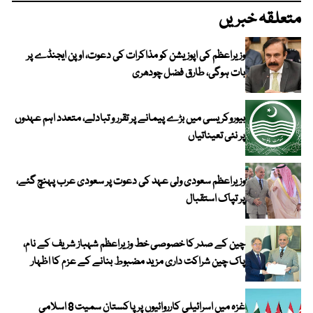
متعلقہ خبریں
وزیراعظم کی اپوزیشن کو مذاکرات کی دعوت، اوپن ایجنڈے پر
بات ہوگی، طارق فضل چودھری
بیوروکریسی میں بڑے پیمانے پر تقرر و تبادلے، متعدد اہم عہدوں
پر نئی تعیناتیاں
وزیراعظم سعودی ولی عہد کی دعوت پر سعودی عرب پہنچ گئے،
پر تپاک استقبال
چین کے صدر کا خصوصی خط وزیراعظم شہباز شریف کے نام،
پاک چین شراکت داری مزید مضبوط بنانے کے عزم کا اظہار
غزہ میں اسرائیلی کارروائیوں پر پاکستان سمیت 8 اسلامی