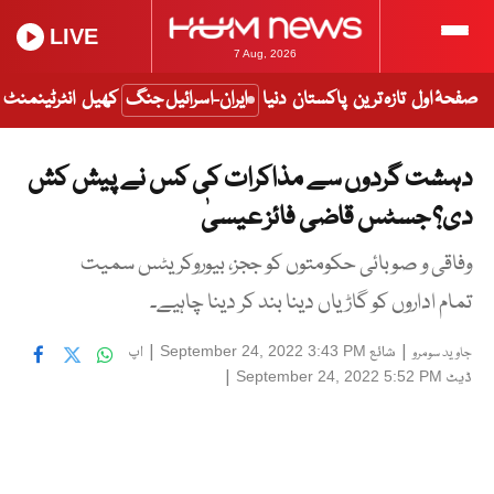
LIVE
7 Aug, 2026
صفحۂ اول
تازہ ترین
پاکستان
دنیا
ایران-اسرائیل جنگ
کھیل
انٹرٹینمنٹ
دہشت گردوں سے مذاکرات کی کس نے پیش کش
دی؟ جسٹس قاضی فائز عیسیٰ
وفاقی و صوبائی حکومتوں کو ججز، بیوروکریٹس سمیت
تمام اداروں کو گاڑیاں دینا بند کر دینا چاہیے۔
|
شائع
|
اپ
September 24, 2022 3:43 PM
جاوید سومرو
ڈیٹ
|
September 24, 2022 5:52 PM