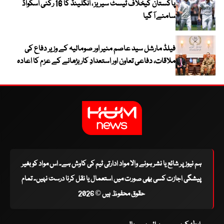
پاکستان کیخلاف ٹیسٹ سیریز ، انگلینڈ کا 16 رکنی اسکواڈ
سامنے آ گیا
فیلڈ مارشل سید عاصم منیر اور صومالیہ کے وزیر دفاع کی
ملاقات، دفاعی تعاون اور استعدادِ کار بڑھانے کے عزم کا اعادہ
ہم نیوز پر شائع یا نشر ہونے والا مواد ادارتی ٹیم کی کاوش ہے۔ اس مواد کو بغیر
پیشگی اجازت کسی بھی صورت میں استعمال یا نقل کرنا درست نہیں۔ تمام
حقوق محفوظ ہیں © 2026