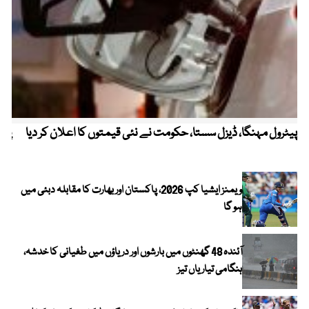
پیٹرول مہنگا، ڈیزل سستا، حکومت نے نئی قیمتوں کا اعلان کر دیا
پنج
ویمنز ایشیا کپ 2026، پاکستان اور بھارت کا مقابلہ دبئی میں
ہو گا
آئندہ 48 گھنٹوں میں بارشوں اور دریاؤں میں طغیانی کا خدشہ،
ہنگامی تیاریاں تیز