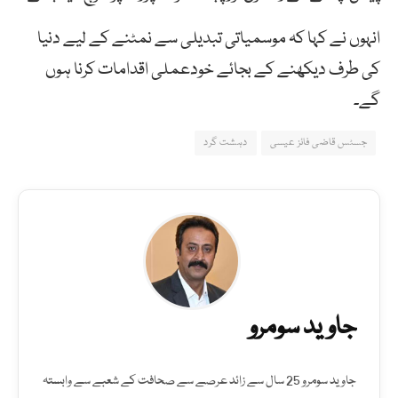
انہوں نے کہا کہ موسمیاتی تبدیلی سے نمٹنے کے لیے دنیا
کی طرف دیکھنے کے بجائے خودعملی اقدامات کرنا ہوں
گے۔
جسٹس قاضی فائز عیسی
دہشت گرد
جاوید سومرو
جاوید سومرو 25 سال سے زائد عرصے سے صحافت کے شعبے سے وابستہ