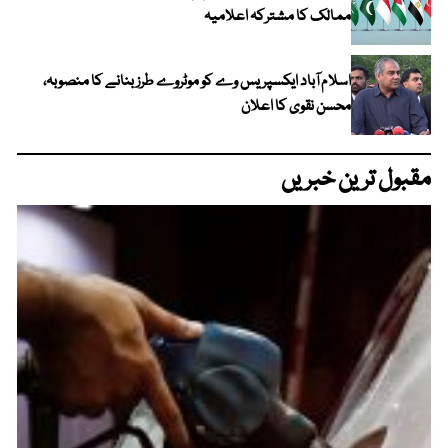
ممالک کا مشترکہ اعلامیہ
اسلام آباد ایکسپریس وے کو موٹروے طرز بنانے کا منصوبہ،
محسن نقوی کا اعلان
مقبول ترین خبریں