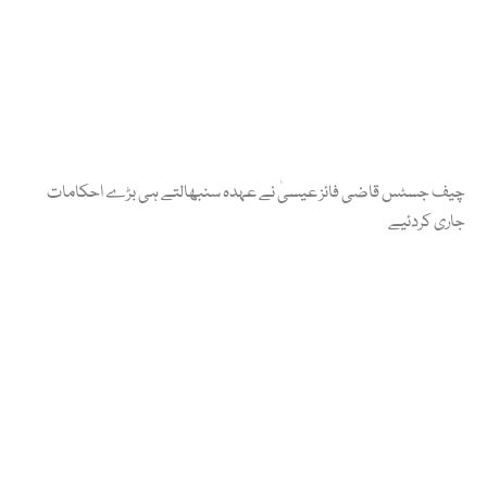
چیف جسٹس قاضی فائز عیسیٰ نے عہدہ سنبھالتے ہی بڑے احکامات
جاری کردئیے