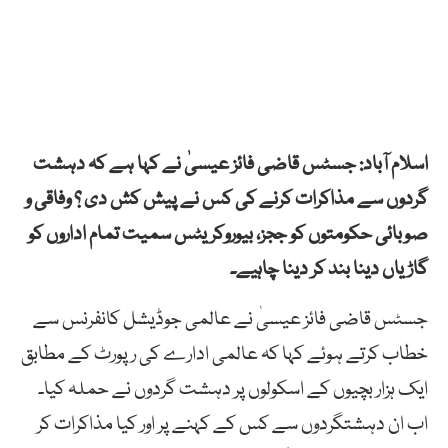
اسلام آباد: جسٹس قاضی فائز عیسیٰ نے کہا ہے کہ دہشت
گردوں سے مذاکرات کرنے کی کس نے پیش کش دی ؟ وفاقی و
صوبائی حکومتوں کو ججز، بیوروکریٹس سمیت تمام اداروں کو
گاڑیاں دینا بند کر دینا چاہیے۔
جسٹس قاضی فائز عیسیٰ نے عالمی جوڈیشل کانفرنس سے
خطاب کرتے ہوئے کہا کہ عالمی ادارے کی رپورٹ کے مطابق
ایک ہزار بچیوں کے اسکولوں پر دہشت گردوں نے حملہ کیا۔
اب ان دہشتگردوں سے کس کے کہنے پر اور کیا مذاکرات کر