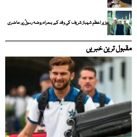
وزیر اعظم شہباز شریف کی وفد کے ہمراہ روضہ رسولؐ پر حاضری
مقبول ترین خبریں