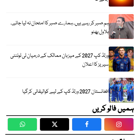
ہم صبر کر رہے ہیں، ہمارے صبر کا امتحان نہ لیا جائے،
بلاول بھٹو
ورلڈ کپ 2027 کے میزبان ممالک کے درمیان ٹی ٹوئنٹی
سیریز کا اعلان
افغانستان 2027 ورلڈ کپ کے لیے کوالیفائی کرگیا
ہمیں فالو کریں
WhatsApp
Twitter
Facebook
Faceboo