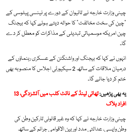
چینی وزارت خارجہ نے تائیوان کے دورے پر نینسی پیلوسی کے
“چین کی سخت مخالفت” کا حوالہ دیتے ہوئے کہا کہ بیجنگ
چین امریکہ موسمیاتی تبدیلی کے مذاکرات کو معطل کر دے
گا۔
انہوں نے کہا کہ بیجنگ اور واشنگٹن کے عسکری رہنماؤں کے
درمیان ملاقات کے ساتھ 2 سیکیورٹی اجلاس کا منصوبہ بھی
ختم کر دیا جائے گا۔
یہ بھی پڑھیں:
تھائی لینڈ کے نائٹ کلب میں آتشزدگی، 13
افراد ہلاک
چینی وزارت خارجہ نے کہا کہ وہ غیر قانونی تارکین وطن کی
وطن واپسی، عدالتی مدد اور بین الاقوامی جرائم کے ساتھ