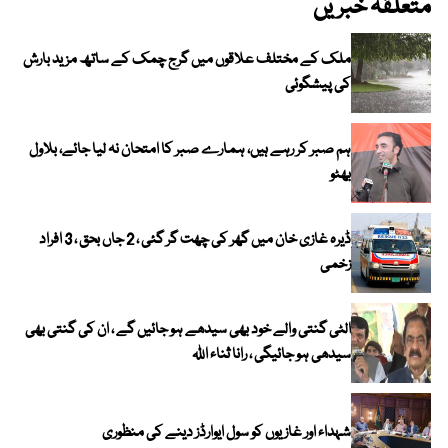
متعلقہ خبریں
ملک کے مختلف علاقوں میں گرج چمک کے ساتھ مزید بارش
کی پیشگوئی
ہم صبر کر رہے ہیں، ہمارے صبر کا امتحان نہ لیا جائے، بلاول
بھٹو
ڈیرہ غازی خان میں گھر کی چھت گر گئی ، 2 جاں بحق ، 3 افراد
زخمی
الٹی گنتی والے خود بھی سیدھے ہو جائیں گے ، ان کی گنتی بھی
سیدھی ہو جائیگی ، رانا ثناء اللہ
شہداء اور غازیوں کو سول ایوارڈز دینے کی منظوری