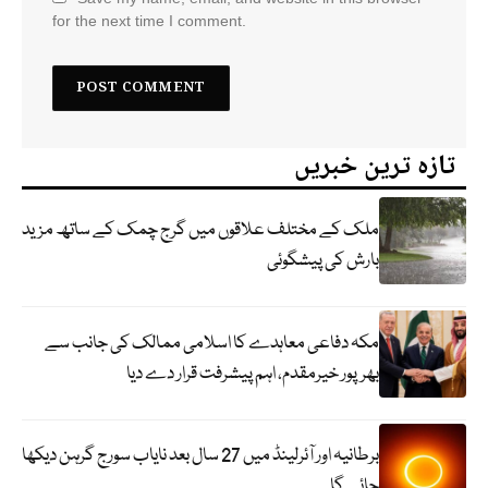
for the next time I comment.
تازہ ترین خبریں
ملک کے مختلف علاقوں میں گرج چمک کے ساتھ مزید
بارش کی پیشگوئی
مکہ دفاعی معاہدے کا اسلامی ممالک کی جانب سے
بھرپور خیرمقدم، اہم پیشرفت قرار دے دیا
برطانیہ اور آئرلینڈ میں 27 سال بعد نایاب سورج گرہن دیکھا
جائے گا