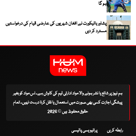
ہو گا
پشاور ہائیکورٹ نے افغان شہریوں کی عارضی قیام کی درخواستیں
مسترد کر دیں
ہم نیوز پر شائع یا نشر ہونے والا مواد ادارتی ٹیم کی کاوش ہے۔ اس مواد کو بغیر
پیشگی اجازت کسی بھی صورت میں استعمال یا نقل کرنا درست نہیں۔ تمام
حقوق محفوظ ہیں © 2026
رابطہ کریں
پرائیویسی پالیسی