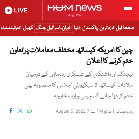
LIVE
8 Aug, 2026
صفحۂ اول
تازہ ترین
پاکستان
دنیا
ایران-اسرائیل جنگ
کھیل
انٹرٹینمنٹ
چین کا امریکہ کیساتھ مختلف معاملات پر تعاون
ختم کرنے کا اعلان
بیجنگ اور واشنگٹن کے عسکری رہنماؤں کے درمیان
ملاقات کیساتھ 2 سیکیورٹی اجلاس کا منصوبہ بھی
ختم کر دیا جائے گا، چینی وزارت خارجہ
|
شائع
August 5, 2022 7:11 PM
ویب ڈیسک