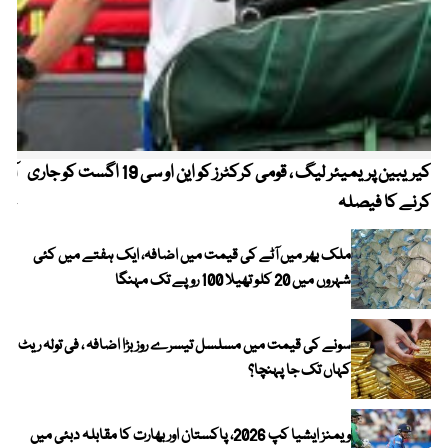
کیریبین پریمیئر لیگ ، قومی کرکٹرز کو این او سی 19 اگست کو جاری
آز
کرنے کا فیصلہ
چھی
ملک بھر میں آٹے کی قیمت میں اضافہ، ایک ہفتے میں کئی
شہروں میں 20 کلو تھیلا 100 روپے تک مہنگا
سونے کی قیمت میں مسلسل تیسرے روز بڑا اضافہ ، فی تولہ ریٹ
کہاں تک جا پہنچا؟
ویمنز ایشیا کپ 2026، پاکستان اور بھارت کا مقابلہ دبئی میں