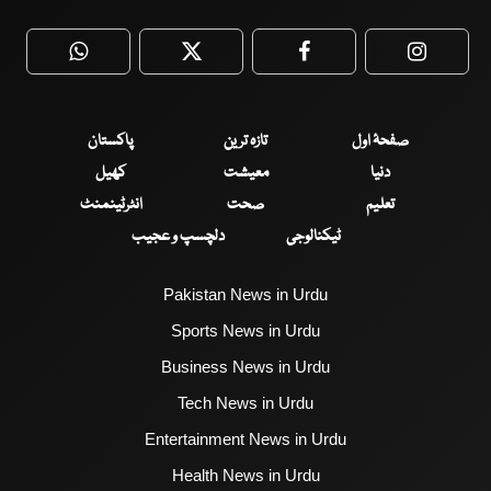
WhatsApp
Twitter
Facebook
Faceboo
صفحۂ اول
تازہ ترین
پاکستان
دنیا
معیشت
کھیل
تعلیم
صحت
انٹرٹینمنٹ
ٹیکنالوجی
دلچسپ و عجیب
Pakistan News in Urdu
Sports News in Urdu
Business News in Urdu
Tech News in Urdu
Entertainment News in Urdu
Health News in Urdu