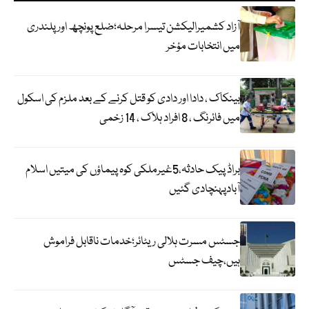
آزاد کشمیرالیکشن تیسرا مرحلہ؛ضلع پونچھ اور پلندری
میں انتخابات مؤخر
بینکاک ، دادا اور دادی کو قتل کرنے کے بعد ملزم کی اسکول
میں فائرنگ ، 8 افراد ہلاک ، 14 زخمی
براڈ پیک حادثہ،5غیرملکی کوہ پیماؤں کی میتیں اسلام
آبادپہنچادی گئیں
جسٹس مسرت ہلالی ریٹائر؛خدمات ناقابل فراموش
ہیں،چیف جسٹس