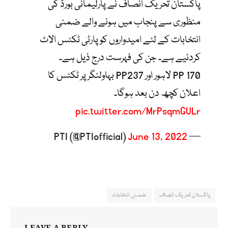
پاکستان تحریک انصاف نے پارلیمانی بورڈ کی
منظوری سے پنجاب میں ہونے والے ضمنی
انتخابات کے لئے امیدواروں کو پارٹی ٹکٹس الاٹ
کردئیے ہے۔ جن کی فہرست درج ذیل ہے۔
PP 170 لاہور اور PP237 بہاولنگر پر ٹکٹس کا
اعلان کچھ دن بعد ہوگا۔
pic.twitter.com/MrPsqmGULr
June 13, 2022
— PTI (@PTIofficial)
پاکستان تحریک انصاف
ضمنی انتخابات