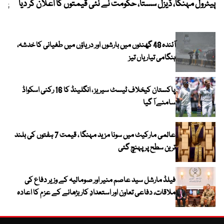
پیٹرول مہنگا، ڈیزل سستا، حکومت نے نئی قیمتوں کا اعلان کر دیا
پنج
آئندہ 48 گھنٹوں میں بارشوں اور دریاؤں میں طغیانی کا خدشہ،
ہنگامی تیاریاں تیز
پاکستان کیخلاف ٹیسٹ سیریز ، انگلینڈ کا 16 رکنی اسکواڈ
سامنے آ گیا
عالمی مارکیٹ میں سونا مزید مہنگا ، قیمت 7 ہفتوں کی بلند
ترین سطح پر پہنچ گئی
فیلڈ مارشل سید عاصم منیر اور صومالیہ کے وزیر دفاع کی
ملاقات، دفاعی تعاون اور استعدادِ کار بڑھانے کے عزم کا اعادہ