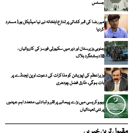
جسٹس
میر رضا کی قبر کشائی پر تنازع،اہلخانہ نے نیا میڈیکل بورڈ مسترد
کردیا
جنوبی وزیرستان اور دیر میں سکیورٹی فورسز کی کارروائیاں ،
10دہشتگرد ہلاک
وزیراعظم کی اپوزیشن کو مذاکرات کی دعوت، اوپن ایجنڈے پر
بات ہوگی، طارق فضل چودھری
بیوروکریسی میں بڑے پیمانے پر تقرر و تبادلے، متعدد اہم عہدوں
پر نئی تعیناتیاں
مقبول ترین خبریں