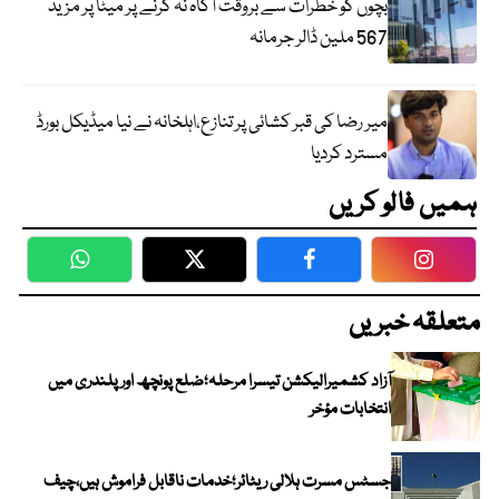
بچوں کو خطرات سے بروقت آگاہ نہ کرنے پر میٹا پر مزید
567 ملین ڈالر جرمانہ
میر رضا کی قبر کشائی پر تنازع،اہلخانہ نے نیا میڈیکل بورڈ
مسترد کردیا
ہمیں فالو کریں
WhatsApp
Twitter
Facebook
Faceboo
متعلقہ خبریں
آزاد کشمیرالیکشن تیسرا مرحلہ؛ضلع پونچھ اور پلندری میں
انتخابات مؤخر
جسٹس مسرت ہلالی ریٹائر؛خدمات ناقابل فراموش ہیں،چیف