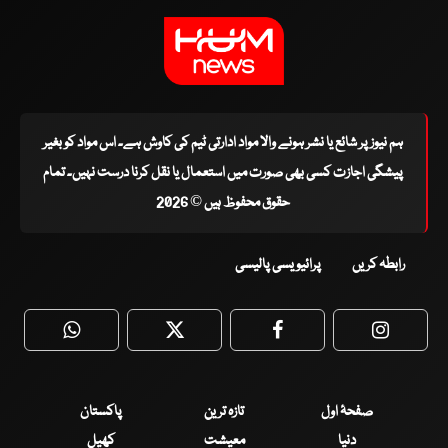
ہم نیوز پر شائع یا نشر ہونے والا مواد ادارتی ٹیم کی کاوش ہے۔ اس مواد کو بغیر
پیشگی اجازت کسی بھی صورت میں استعمال یا نقل کرنا درست نہیں۔ تمام
حقوق محفوظ ہیں © 2026
رابطہ کریں
پرائیویسی پالیسی
WhatsApp
Twitter
Facebook
Faceboo
صفحۂ اول
تازہ ترین
پاکستان
دنیا
معیشت
کھیل