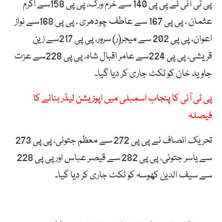
پی ٹی آئی نے پی پی 140 سے خرم ورک، پی پی 158سے اکرم
عثمان ، پی پی 167 سے عاطف چودھری ، پی پی 168سے نواز
اعوان، پی پی 202 سے میجر(ر) سرور، پی پی 217سے زین
قریشی، پی پی 224سے عامر اقبال شاہ، پی پی 228سے عزت
جاوید خان کو ٹکٹ جاری کر دیا گیا۔
پی ٹی آئی کا پنجاب اسمبلی میں اپوزیشن لیڈر بنانے کا
فیصلہ
تحریک انصاف نے پی پی 272 سے معظم جتوئی، پی پی 273
سے یاسر جتوئی، پی پی 282 سے قیصر عباس اور پی پی 228
سے سیف الدین کھوسہ کو ٹکٹ جاری کر دیا گیا۔