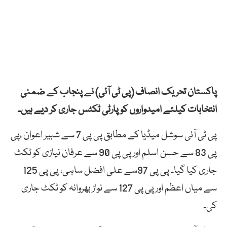
پاکستان تحریک انصاف (پی ٹی آئی) نے پنجاب کے ضمنی
انتخابات کیلئے امیدواروں کو پارٹی ٹکٹس جاری کر دیے ہیں۔
پی ٹی آئی سوشل میڈیا کے مطابق پی پی 7 سے شبیر اعوان ،پی
پی 83 سے حسن اسلم اور پی پی 90 سے عرفان نیازی کو ٹکٹ
جاری کیا گیا۔ پی پی 97سے علی افضل ساہی، پی پی 125
سے میاں اعظم اور پی پی 127 سے نواز بھروانہ کو ٹکٹ جاری
کی۔