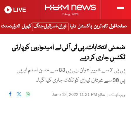
LIVE
7 Aug, 2026
صفحۂ اول
تازہ ترین
پاکستان
دنیا
ایران-اسرائیل جنگ
کھیل
انٹرٹینمنٹ
ضمنی انتخابات، پی ٹی آئی نے امیدواروں کو پارٹی
ٹکٹس جاری کر دیے
پی پی 7 سے شبیر اعوان ،پی پی 83 سے حسن اسلم اور پی
پی 90 سے عرفان نیازی کو ٹکٹ جاری کیا گیا۔
|
شائع
June 13, 2022 11:31 PM
ویب ڈیسک