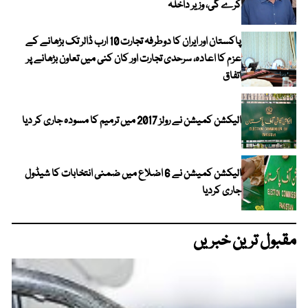
کرے گی، وزیر داخلہ
پاکستان اور ایران کا دوطرفہ تجارت 10 ارب ڈالر تک بڑھانے کے
عزم کا اعادہ، سرحدی تجارت اور کان کنی میں تعاون بڑھانے پر
اتفاق
الیکشن کمیشن نے رولز 2017 میں ترمیم کا مسودہ جاری کر دیا
الیکشن کمیشن نے 6 اضلاع میں ضمنی انتخابات کا شیڈول
جاری کردیا
مقبول ترین خبریں