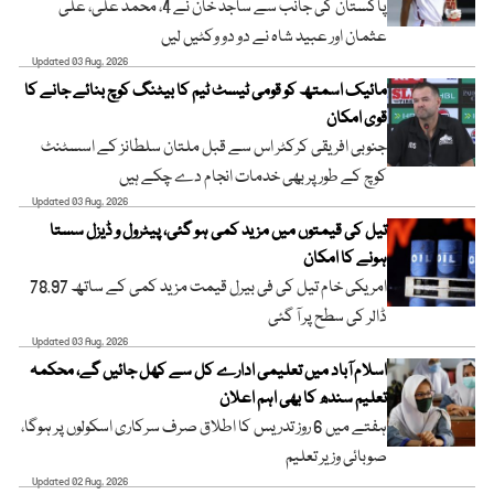
پاکستان کی جانب سے ساجد خان نے 4، محمد علی، علی
عثمان اور عبید شاہ نے دو دو وکٹیں لیں
Updated 03 Aug, 2026
مائیک اسمتھ کو قومی ٹیسٹ ٹیم کا بیٹنگ کوچ بنائے جانے کا
قوی امکان
جنوبی افریقی کرکٹر اس سے قبل ملتان سلطانز کے اسسٹنٹ
کوچ کے طور پر بھی خدمات انجام دے چکے ہیں
Updated 03 Aug, 2026
تیل کی قیمتوں میں مزید کمی ہو گئی، پیٹرول و ڈیزل سستا
ہونے کا امکان
امریکی خام تیل کی فی بیرل قیمت مزید کمی کے ساتھ 78.97
ڈالر کی سطح پر آ گئی
Updated 03 Aug, 2026
اسلام آباد میں تعلیمی ادارے کل سے کھل جائیں گے، محکمہ
تعلیم سندھ کا بھی اہم اعلان
ہفتے میں 6 روز تدریس کا اطلاق صرف سرکاری اسکولوں پر ہوگا،
صوبائی وزیر تعلیم
Updated 02 Aug, 2026