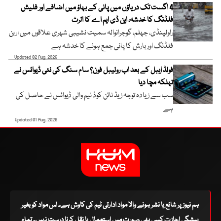
4 اگست تک دریاؤں میں پانی کے بہاؤ میں اضافے اور فلیش
فلڈنگ کا خدشہ، این ڈی ایم اے کا الرٹ
راولپنڈی، جہلم، گوجرانوالہ سمیت نشیبی شہری علاقوں میں اربن
فلڈنگ اور بارش کا پانی جمع ہونے کا خدشہ ہے
Updated 02 Aug, 2026
فولڈ ایبل کے بعد اب رولیبل فون؟ سام سنگ کی نئی ڈیوائس نے
تہلکہ مچا دیا
سب سے زیادہ توجہ زیڈ نائن کوڈ نیم والی ڈیوائس نے حاصل کی
ہے
Updated 01 Aug, 2026
ہم نیوز پر شائع یا نشر ہونے والا مواد ادارتی ٹیم کی کاوش ہے۔ اس مواد کو بغیر
پیشگی اجازت کسی بھی صورت میں استعمال یا نقل کرنا درست نہیں۔ تمام