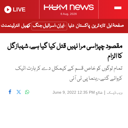
LIVE
6 Aug, 2026
صفحۂ اول
تازہ ترین
پاکستان
دنیا
ایران-اسرائیل جنگ
کھیل
انٹرٹینمنٹ
مقصود چپڑاسی مرا نہیں قتل کیا گیا ہے، شہبازگل
کا الزام
تمام لوگوں کو خاص قسم کے کیمکل دے کر ہارٹ اٹیک
کروائے گئے، رہنما پی ٹی آئی
|
شائع
June 9, 2022 12:35 PM
ویب ڈیسک