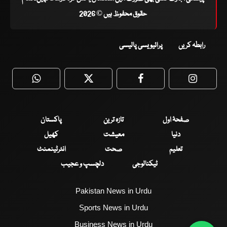
حقوق محفوظ ہیں © 2026
رابطہ کریں
پرائیویسی پالیسی
WhatsApp
Twitter
Facebook
Faceboo
صفحۂ اول
تازہ ترین
پاکستان
دنیا
معیشت
کھیل
تعلیم
صحت
انٹرٹینمنٹ
ٹیکنالوجی
دلچسپ و عجیب
Pakistan News in Urdu
Sports News in Urdu
Business News in Urdu