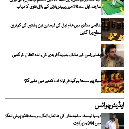
عارف ، ایل اے 28 میں پیپلز پارٹی کے بازل نقوی کامیاب
عالمی منڈی میں خام تیل کی قیمتیں تین ہفتوں کی کم ترین
سطح پر آ گئیں
پشاور زلمی کے مالک جاوید آفریدی کی والدہ انتقال کر گئیں
سونا پھر سستا ہوگیا،فی تولہ اب کتنے میں ملے گا؟
ایڈیٹرچوائس
دوسرا ٹیسٹ، ساجد خان کی شاندار بالنگ، ویسٹ انڈیز پہلی اننگز
میں 344 رنز پر آؤٹ