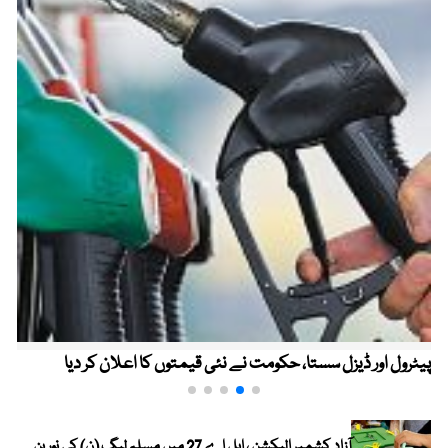
پیٹرول اور ڈیزل سستا، حکومت نے نئی قیمتوں کا اعلان کر دیا
آزاد کشمیر الیکشن ، ایل اے 27 میں مسلم لیگ (ن) کی نورین