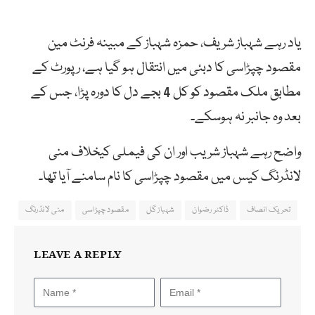
یاد رہے شہباز شریف، حمزہ شہباز کے مبینہ فرنٹ مین
مقصود چپڑاسی کا دبئی میں انتقال ہو گیا ہے، رپورٹ کے
مطابق ملک مقصود کو کل 4 بجے دل کا دورہ پڑا، جس کے
بعد وہ جانبر نہ ہوسکے۔
واضح رہے شہباز شریب اور ان کی فیملی کیخلاف منی
لانڈرنگ کیس میں مقصود چپڑاسی کا نام سامنے آیا تھا۔
تحریک انصاف
ڈاکٹر رضوان
شہباز گل
مقصود چپڑاسی
منی لانڈرنگ
LEAVE A REPLY