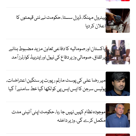
پیٹرول مہنگا، ڈیزل سستا، حکومت نے نئی قیمتوں کا
اعلان کر دیا
پاکستان اور صومالیہ کا دفاعی تعاون مزید مضبوط بنانے
پر اتفاق، صومالی وزیر دفاع کی نیول اور ایئرہیڈ کوارٹرز آمد
میر رضا علی کی پوسٹ مارٹم رپورٹ پر سنگین اعتراضات،
پولیس سرجن کا ایس ایس پی کو لکھا گیا خط سامنے آ گیا
موجودہ نظام کہیں نہیں جا رہا، حکومت اپنی آئینی مدت
مکمل کرے گی، وزیر داخلہ