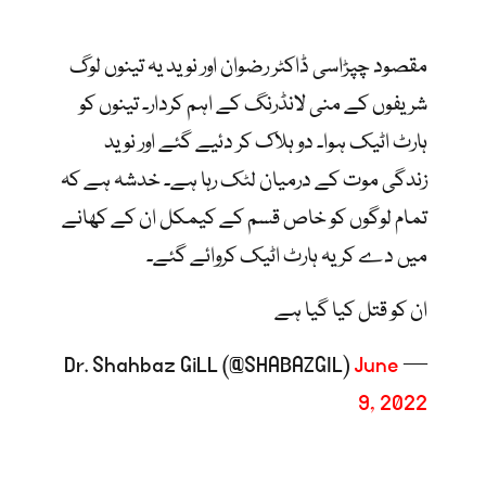
مقصود چپڑاسی ڈاکٹر رضوان اور نوید یہ تینوں لوگ
شریفوں کے منی لانڈرنگ کے اہم کردار۔ تینوں کو
ہارٹ اٹیک ہوا۔ دو ہلاک کر دئیے گئے اور نوید
زندگی موت کے درمیان لٹک رہا ہے۔ خدشہ ہے کہ
تمام لوگوں کو خاص قسم کے کیمکل ان کے کھانے
میں دے کر یہ ہارٹ اٹیک کروائے گئے۔
ان کو قتل کیا گیا ہے
June
— Dr. Shahbaz GiLL (@SHABAZGIL)
9, 2022