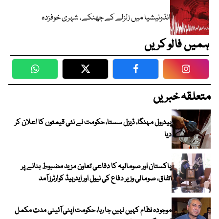
انڈونیشیا میں زلزلے کے جھٹکے، شہری خوفزدہ
ہمیں فالو کریں
WhatsApp
Twitter
Facebook
Faceboo
متعلقہ خبریں
پیٹرول مہنگا، ڈیزل سستا، حکومت نے نئی قیمتوں کا اعلان کر
دیا
پاکستان اور صومالیہ کا دفاعی تعاون مزید مضبوط بنانے پر
اتفاق، صومالی وزیر دفاع کی نیول اور ایئرہیڈ کوارٹرز آمد
موجودہ نظام کہیں نہیں جا رہا، حکومت اپنی آئینی مدت مکمل