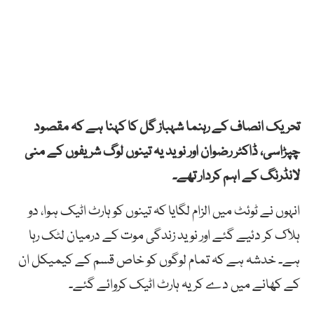
تحریک انصاف کے رہنما شہباز گل کا کہنا ہے کہ مقصود
چپڑاسی، ڈاکٹر رضوان اور نوید یہ تینوں لوگ شریفوں کے منی
لانڈرنگ کے اہم کردار تھے۔
انہوں نے ٹوئٹ میں الزام لگایا کہ تینوں کو ہارٹ اٹیک ہوا، دو
ہلاک کر دئیے گئے اور نوید زندگی موت کے درمیان لٹک رہا
ہے۔ خدشہ ہے کہ تمام لوگوں کو خاص قسم کے کیمیکل ان
کے کھانے میں دے کر یہ ہارٹ اٹیک کروائے گئے۔