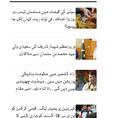
سونے کی قیمت میں مسلسل تیسرے
روز بڑا اضافہ ، فی تولہ ریٹ کہاں تک جا
پہنچا؟
وزیراعظم شہباز شریف کی سعودی ولی
عہد محمد بن سلمان سے ملاقات
آزاد کشمیر میں حکومت بنانیکی
پوزیشن میں ہیں ، مینڈیٹ چھیننے
نہیں دیں گے ، رانا ثناء اللہ ، امیر مقام
کیریبین پریمیئر لیگ ، قومی کرکٹرز کو
این او سی 19 اگست کو جاری کرنے کا