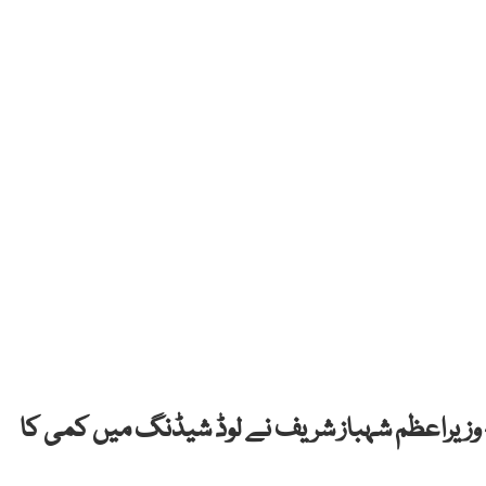
 ‏وزیراعظم شہباز شریف نے لوڈ شیڈنگ میں کمی کا