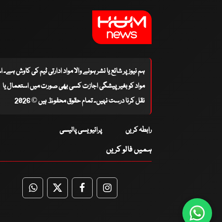
ہم نیوز پر شائع یا نشر ہونے والا مواد ادارتی ٹیم کی کاوش ہے۔ 
مواد کو بغیر پیشگی اجازت کسی بھی صورت میں استعمال یا
نقل کرنا درست نہیں۔ تمام حقوق محفوظ ہیں © 2026
رابطہ کریں
پرائیویسی پالیسی
ہمیں فالو کریں
WhatsApp
Twitter
Facebook
Facebook