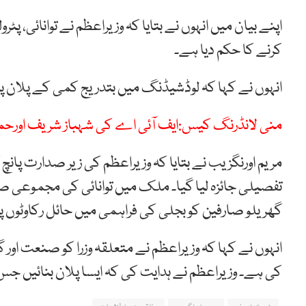
اپنے بیان میں انہوں نے بتایا کہ وزیراعظم نے توانائی، پ
کرنے کا حکم دیا ہے۔
انہوں نے کہا کہ لوڈشیڈنگ میں بتدریج کمی کے پلان پر
منی لانڈرنگ کیس:ایف آئی اے کی شہباز شریف اورحم
مریم اورنگزیب نے بتایا کہ ‏وزیراعظم کی زیر صدارت پا
تفصیلی جائزہ لیا گیا۔ ملک میں توانائی کی مجموعی صو
گھریلو صارفین کو بجلی کی فراہمی میں حائل رکاوٹوں 
انہوں نے کہا کہ وزیراعظم نے متعلقہ وزرا کو صنعت اور 
کی ہے۔ وزیراعظم نے ہدایت کی کہ ایسا پلان بنائیں