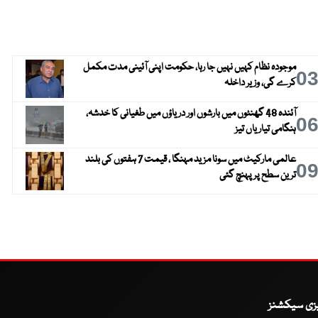
موجودہ نظام کہیں نہیں جا رہا، حکومت اپنی آئینی مدت مکمل
0
کرے گی، وزیر داخلہ
آئندہ 48 گھنٹوں میں بارشوں اور دریاؤں میں طغیانی کا خدشہ،
0
ہنگامی تیاریاں تیز
عالمی مارکیٹ میں سونا مزید مہنگا ، قیمت 7 ہفتوں کی بلند
0
ترین سطح پر پہنچ گئی
یزی سیکشنز