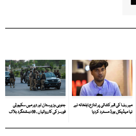
میر رضا کی قبر کشائی پر تنازع،اہلخانہ نے
جنوبی وزیرستان اور دیر میں سکیورٹی
نیا میڈیکل بورڈ مسترد کردیا
فورسز کی کارروائیاں ، 10دہشتگرد ہلاک