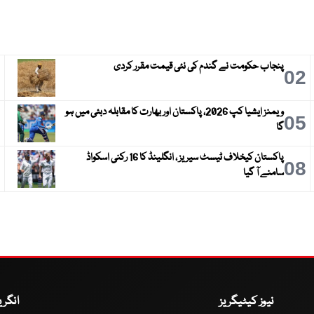
پنجاب حکومت نے گندم کی نئی قیمت مقرر کردی
3
02
ویمنز ایشیا کپ 2026، پاکستان اور بھارت کا مقابلہ دبئی میں ہو
6
05
گا
پاکستان کیخلاف ٹیسٹ سیریز ، انگلینڈ کا 16 رکنی اسکواڈ
9
08
سامنے آ گیا
نیوز کیٹیگریز
انگر