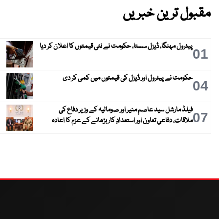
مقبول ترین خبریں
پیٹرول مہنگا، ڈیزل سستا، حکومت نے نئی قیمتوں کا اعلان کر دیا
01
حکومت نے پیٹرول اور ڈیزل کی قیمتوں میں کمی کر دی
04
فیلڈ مارشل سید عاصم منیر اور صومالیہ کے وزیر دفاع کی
07
ملاقات، دفاعی تعاون اور استعدادِ کار بڑھانے کے عزم کا اعادہ