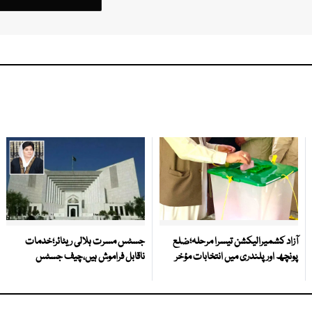
آزاد کشمیرالیکشن تیسرا مرحلہ؛ضلع
جسٹس مسرت ہلالی ریٹائر؛خدمات
پونچھ اور پلندری میں انتخابات مؤخر
ناقابل فراموش ہیں،چیف جسٹس