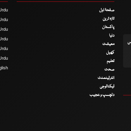
صفحۂ اول
Urdu
تازہ ترین
Urdu
پاکستان
Urdu
دنیا
Urdu
اس
معیشت
Urdu
کھیل
Urdu
تعلیم
lish
صحت
انٹرٹینمنٹ
ٹیکنالوجی
دلچسپ و عجیب