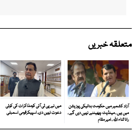
متعلقہ خبریں
میں نے پی ٹی آئی کومذاکرات کی کوئی
آزاد کشمیر میں حکومت بنانیکی پوزیشن
دعوت نہیں دی، اسپیکرقومی اسمبلی
میں ہیں ، مینڈیٹ چھیننے نہیں دیں گے ،
رانا ثناء اللہ ، امیر مقام