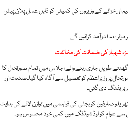
ٹرولیم اور خزانے کے وزیروں کی کمیٹی کو قابل عمل پلان پیش
 موثر عملدرآمد کرائیں گے۔
زہ شہباز کی ضمانت کی مخالفت
نچ گھنٹے طویل جاری رہنے والے اجلاس میں تمام صورتحال کا
رتحال پر وزیراعظم کو تفصیل سے آگاہ کیا گیا۔صنعت اور
پر بریفنگ دی گئی۔
گھریلو صارفین کو بجلی کی فراہمی میں توازن لانے کی ہدایت
 جس سے عوام کو لوڈشیڈنگ میں کمی خود محسوس ہو۔