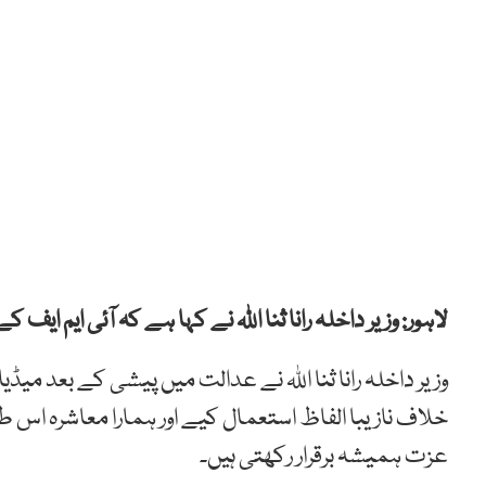
لاہور: وزیر داخلہ رانا ثنا اللہ نے کہا ہے کہ آئی ایم ایف
وزیر داخلہ رانا ثنا اللہ نے عدالت میں پیشی کے بعد میڈ
خلاف نازیبا الفاظ استعمال کیے اور ہمارا معاشرہ اس طر
عزت ہمیشہ برقرار رکھتی ہیں۔