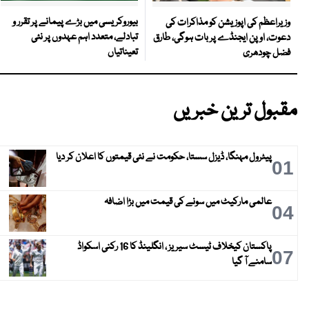
بیوروکریسی میں بڑے پیمانے پر تقرر و
وزیراعظم کی اپوزیشن کو مذاکرات کی
تبادلے، متعدد اہم عہدوں پر نئی
دعوت، اوپن ایجنڈے پر بات ہوگی، طارق
تعیناتیاں
فضل چودھری
مقبول ترین خبریں
پیٹرول مہنگا، ڈیزل سستا، حکومت نے نئی قیمتوں کا اعلان کر دیا
01
عالمی مارکیٹ میں سونے کی قیمت میں بڑا اضافہ
04
پاکستان کیخلاف ٹیسٹ سیریز ، انگلینڈ کا 16 رکنی اسکواڈ
07
سامنے آ گیا