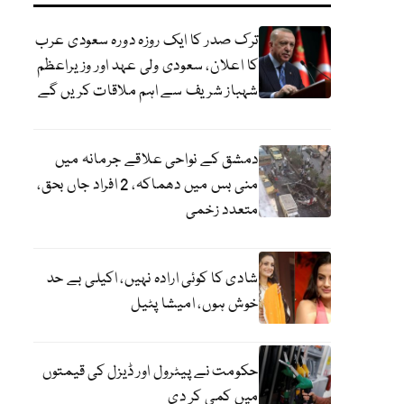
ترک صدر کا ایک روزہ دورہ سعودی عرب
کا اعلان، سعودی ولی عہد اور وزیراعظم
شہباز شریف سے اہم ملاقات کریں گے
دمشق کے نواحی علاقے جرمانہ میں
منی بس میں دھماکہ، 2 افراد جاں بحق،
متعدد زخمی
شادی کا کوئی ارادہ نہیں، اکیلی بے حد
خوش ہوں، امیشا پٹیل
حکومت نے پیٹرول اور ڈیزل کی قیمتوں
میں کمی کر دی