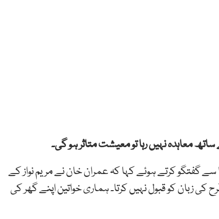
 کے ساتھ معاہدہ نہیں رہا تو معیشت متاثر ہو گی۔
یا سے گفتگو کرتے ہوئے کہا کہ عمران خان نے مریم نواز کے
ح کی زبان کو قبول نہیں کرتا۔ ہماری خواتین اپنے گھر کی