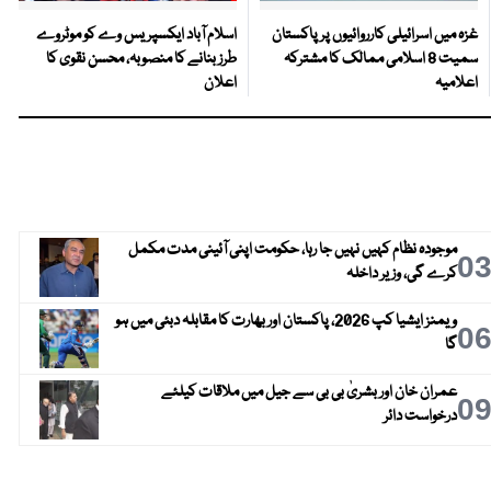
غزہ میں اسرائیلی کارروائیوں پر پاکستان
اسلام آباد ایکسپریس وے کو موٹروے
سمیت 8 اسلامی ممالک کا مشترکہ
طرز بنانے کا منصوبہ، محسن نقوی کا
اعلامیہ
اعلان
موجودہ نظام کہیں نہیں جا رہا، حکومت اپنی آئینی مدت مکمل
0
کرے گی، وزیر داخلہ
ویمنز ایشیا کپ 2026، پاکستان اور بھارت کا مقابلہ دبئی میں ہو
0
گا
عمران خان اور بشریٰ بی بی سے جیل میں ملاقات کیلئے
0
درخواست دائر