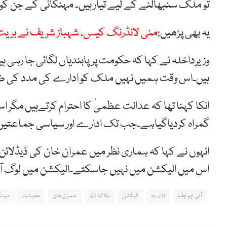
تو ملک سنبھالنے کے لیے تیار ہیں۔ مہنگائی کے جن کو ب
یہ بھی پڑھیں:
منی لانڈرنگ کیس، شہباز شریف نے بریت 
وزیرداخلہ نے کہا کہ حکومت پر پابندیاں لگائی جا رہی 
ہیں۔اس وقت ہمیں نہیں ملک کو ادارے کی مدد کی 
انکا کہنا تھا کہ عدالت عظمیٰ کا احترام کرتےہیں مگر ا
گمراہ کردیاگیاہے۔جب تک ادارے اور سیاسی جماعتیں 
انہوں نے کہا کہ ہماری نظر میں عمران خان کی ڈیڈلا
اس میں الیکشن میں نہیں جاسکتے۔الیکشن میں لوگ ا
آئی ایم ایف
ادارے
الیکشن
رانا ثنا اللہ
عمران خان
معیشت
مہنگ