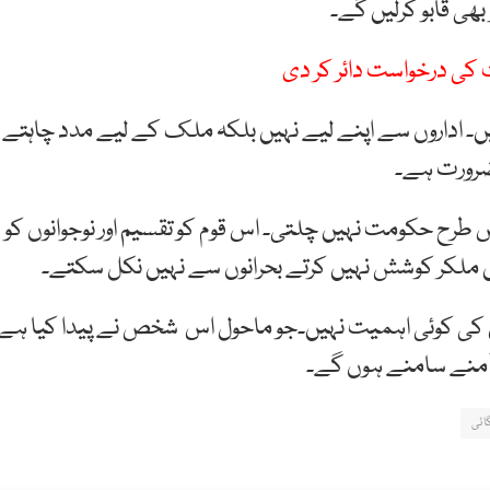
ھی قابو کرلیں گے۔
کی درخواست دائر کر دی
ہیں۔ اداروں سے اپنے لیے نہیں بلکہ ملک کے لیے مدد چاہتے
ضرورت ہے۔
س طرح حکومت نہیں چلتی۔ اس قوم کو تقسیم اور نوجوانوں کو
ملکر کوشش نہیں کرتے بحرانوں سے نہیں نکل سکتے۔
ئن کی کوئی اہمیت نہیں۔جو ماحول اس شخص نے پیدا کیا ہے
ٓمنے سامنے ہوں گے۔
ائی