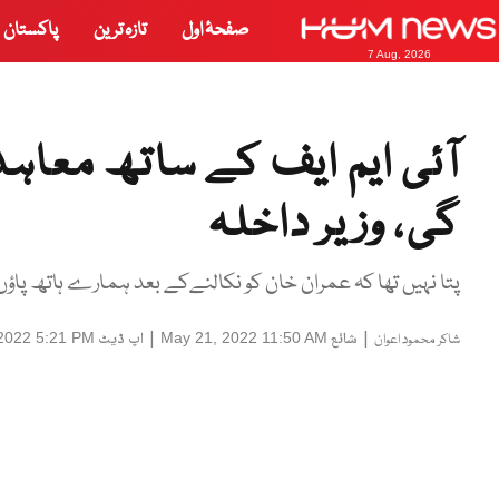
صفحۂ اول
تازہ ترین
پاکستان
7 Aug, 2026
آئی ایم ایف کے ساتھ معاہد
گی، وزیر داخلہ
پتا نہیں تھا کہ عمران خان کو نکالنےکے بعد ہمارے ہاتھ پاؤں با
|
شائع
|
اپ ڈیٹ
2022 5:21 PM
May 21, 2022 11:50 AM
شاکر محمود اعوان