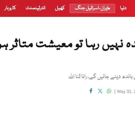
دنیا
ایران-اسرائیل جنگ
کھیل
انٹرٹینمنٹ
کاروبار
ہ نہیں رہا تو معیشت متاثر ہو
ندھ دیئے جائیں گے، رانا ثنا اللہ
|
May 31, 