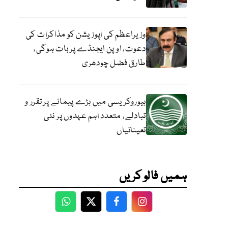
وزیراعظم کی اپوزیشن کو مذاکرات کی
دعوت، اوپن ایجنڈے پر بات ہوگی،
طارق فضل چودھری
بیوروکریسی میں بڑے پیمانے پر تقرر و
تبادلے، متعدد اہم عہدوں پر نئی
تعیناتیاں
ہمیں فالو کریں
WhatsApp
Twitter
Facebook
Facebook