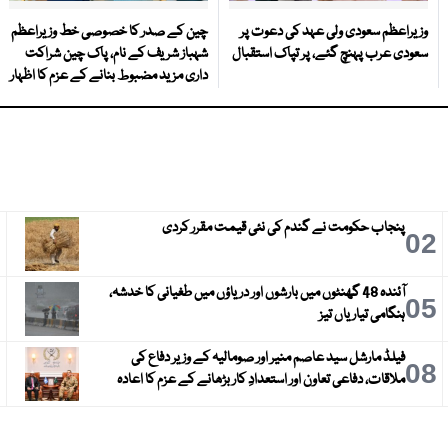
وزیراعظم سعودی ولی عہد کی دعوت پر
چین کے صدر کا خصوصی خط وزیراعظم
سعودی عرب پہنچ گئے، پر تپاک استقبال
شہباز شریف کے نام، پاک چین شراکت
داری مزید مضبوط بنانے کے عزم کا اظہار
پنجاب حکومت نے گندم کی نئی قیمت مقرر کردی
3
02
آئندہ 48 گھنٹوں میں بارشوں اور دریاؤں میں طغیانی کا خدشہ،
6
05
ہنگامی تیاریاں تیز
فیلڈ مارشل سید عاصم منیر اور صومالیہ کے وزیر دفاع کی
9
08
ملاقات، دفاعی تعاون اور استعدادِ کار بڑھانے کے عزم کا اعادہ