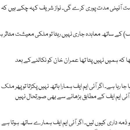
ت آئینی مدت پوری کرے گی۔ نواز شریف کہہ چکے ہیں کہ
یم ایف) کے ساتھ معاہدہ جاری نہیں رہتا تو ملکی معیشت متاثر ہ
 کہ ہمیں نہیں پتا تھا عمران خان کو نکالنےکے بعد
ہا ہے۔ اگر آئی ایم ایف ہمارا ہاتھ نہیں پکڑتا تو پھر ملک
ٓئی ایم ایف کے مطابق بڑھانے سے بھی صورتحال نہیں
 تو ذمہ داری کیوں لیں۔ اگر آئی ایم ایف ہمارے ساتھ ہوتا ہے