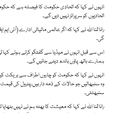
انہوں نے کہا کہ اتحادی حکومت کا فیصلہ ہے کہ حکوم
اتحادیوں کو سرپرائز نہیں دیں گے۔
رانا ثنا اللہ نے کہا کہ اگر عالمی مالیاتی ادارے (آئی ا
گی۔
اس سے قبل انہوں نے میڈیا سے گفتگو کرتے ہوئے کہا تھا
ہمارے ہاتھ پاؤں باندھ دیئے جائیں گے۔
انہوں نے کہا کہ حکومت کو چاروں اطراف سے بریکٹ کیا جا ر
وہ سنبھالیں جو حالات کے ذمہ دار ہیں۔پٹرول کی قیمت ا
سنبھلتی۔
رانا ثنا اللہ نے کہا کہ معیشت کا بھٹہ ہم نے نہیں بٹھایا