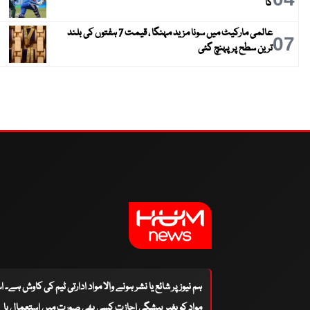
گا
عالمی مارکیٹ میں سونا مزید مہنگا ، قیمت 7 ہفتوں کی بلند
07
ترین سطح پر پہنچ گئی
ہم نیوز پر شائع یا نشر ہونے والا مواد ادارتی ٹیم کی کاوش ہے۔ 
مواد کو بغیر پیشگی اجازت کسی بھی صورت میں استعمال یا