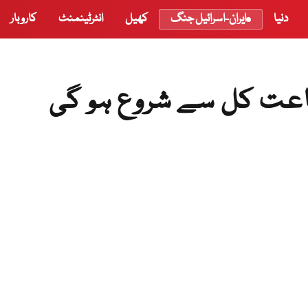
دنیا
ایران-اسرائیل جنگ
کھیل
انٹرٹینمنٹ
کاروبار
عت کل سے شروع ہو گی