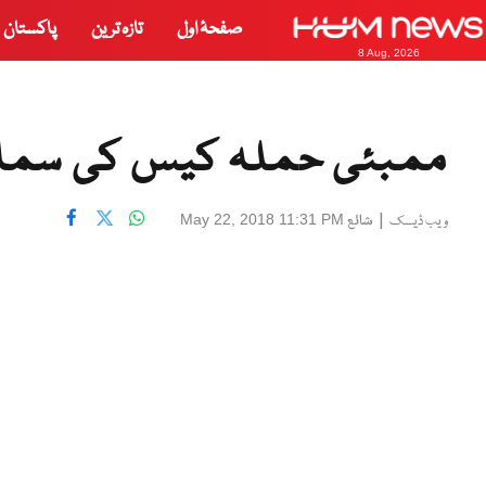
صفحۂ اول
تازہ ترین
پاکستان
8 Aug, 2026
ممبئی حملہ کیس کی سما
|
شائع
May 22, 2018 11:31 PM
ویب ڈیسک