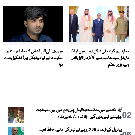
معاہدے کو عملی شکل دینے میں فیلڈ
میر رضا کی قبر کشائی کا معاملہ، سندھ
مارشل سید عاصم منیر کا کردار قابل قدر
حکومت نے نیا میڈیکل بورڈ تشکیل دے
ہے، وزیراعظم
دیا
آزاد کشمیر میں حکومت بنانیکی پوزیشن میں ہیں ، مینڈیٹ
3
02
چھیننے نہیں دیں گے ، رانا ثناء اللہ ، امیر مقام
پیٹرول کی قیمت 228 روپے فی لیٹر کی جائے، حافظ نعیم
6
05