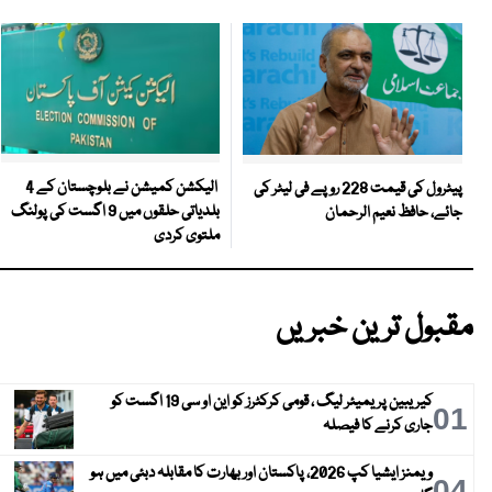
الیکشن کمیشن نے بلوچستان کے 4
پیٹرول کی قیمت 228 روپے فی لیٹر کی
بلدیاتی حلقوں میں 9 اگست کی پولنگ
جائے، حافظ نعیم الرحمان
ملتوی کردی
مقبول ترین خبریں
کیریبین پریمیئر لیگ ، قومی کرکٹرز کو این او سی 19 اگست کو
01
جاری کرنے کا فیصلہ
ویمنز ایشیا کپ 2026، پاکستان اور بھارت کا مقابلہ دبئی میں ہو
04