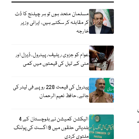
مسلمان متحد ہوں تو ہر چیلنج کا ڈٹ
کر مقابلہ کر سکتے ہیں، ایرانی وزیر
خارجہ
عوام کو جزوی ریلیف، پیٹرول، ڈیزل اور
مٹی کے تیل کی قیمتوں میں کمی
پیٹرول کی قیمت 228 روپے فی لیٹر کی
جائے، حافظ نعیم الرحمان
لے
الیکشن کمیشن نے بلوچستان کے 4
بلدیاتی حلقوں میں 9 اگست کی پولنگ
ملتوی کردی