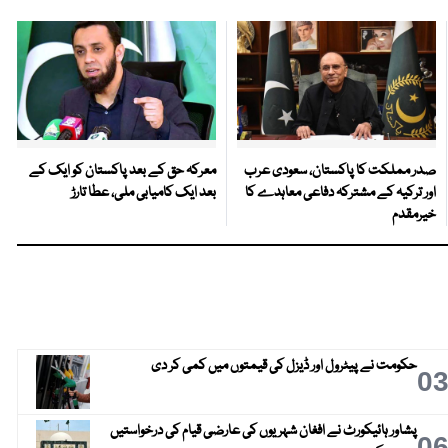
صدر مملکت کا پاکستان، سعودی عرب
معرکہ حق کے بعد پاکستان کو ایک کے
اور ترکیہ کے مشترکہ دفاعی معاہدے کا
بعد ایک کامیابی ملی، عطا تارڑ
خیرمقدم
حکومت نے پیٹرول اور ڈیزل کی قیمتوں میں کمی کر دی
0
پشاور ہائیکورٹ نے افغان شہریوں کی عارضی قیام کی درخواستیں
0