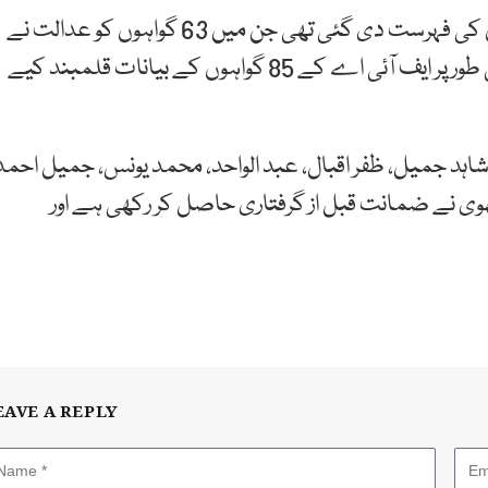
اس مقدمے میں ایف آئی اے کی طرف سے 150 گواہوں کی فہرست دی گئی تھی جن میں 63 گواہوں کو عدالت نے
غیر ضروری قرار دے کر ترک کر دیا تھا۔ اب تک مجموعی طور پر ایف آئی اے کے 85 گواہوں کے بیانات قلمبند کیے
شاہد جمیل، ظفر اقبال، عبد الواحد، محمد یونس، جمیل احمد
ھوی نے ضمانت قبل از گرفتاری حاصل کر رکھی ہے اور
EAVE A REPLY