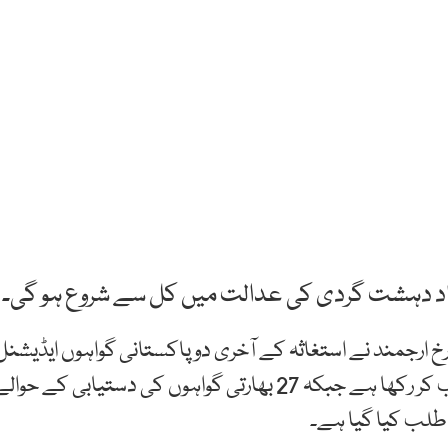
اد دہشت گردی کی عدالت میں کل سے شروع ہو گی۔
ارجمند نے استغاثہ کے آخری دو پاکستانی گواہوں ایڈیشنل
ڈائریکٹر جنرل ایف آئی اے واجد ضیا اور زاہد اختر کو طلب کر رکھا ہے جبکہ 27 بھارتی گواہوں کی دستیابی کے حوا
 طلب کیا گیا ہے۔