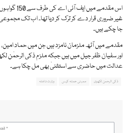
جا چکے ہیں۔
مقدمے میں آٹھ ملزمان نامزد ہیں جن میں حماد امین، 
اور سفیان ظفر جیل میں ہیں جبکہ ملزم ذکی الرحمٰن لک
عدالت میں حاضری سے استثنیٰ بھی مل چکا ہے۔
ذکی الرحمٰن لکھوی
ممبئی حملہ کیس
وزارت داخلہ