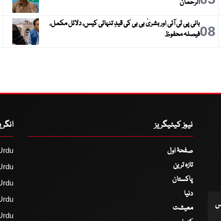
الرحمان
بانی پی ٹی آئی اور بشریٰ بی بی کی قیدِ تنہائی کیس، دلائل مکمل،
9
08
فیصلہ محفوظ
نیوز کیٹیگریز
انگر
صفحۂ اول
Urdu
تازہ ترین
Urdu
پاکستان
Urdu
دنیا
Urdu
اس
معیشت
Urdu