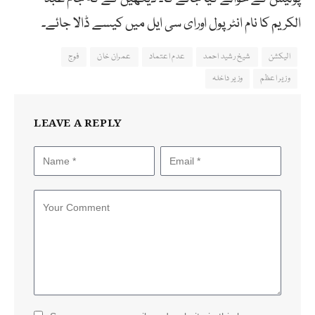
الکریم کا نام انٹرپول اورای سی ایل میں کیسے ڈالا جائے۔
الیکشن
شیخ رشید احمد
عدم اعتماد
عمران خان
فوج
وزیر اعظم
وزیر داخلہ
LEAVE A REPLY