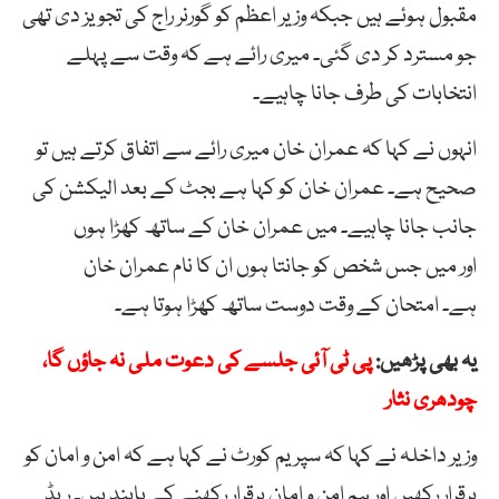
مقبول ہوئے ہیں جبکہ وزیر اعظم کو گورنر راج کی تجویز دی تھی
جو مسترد کر دی گئی۔ میری رائے ہے کہ وقت سے پہلے
انتخابات کی طرف جانا چاہیے۔
انہوں نے کہا کہ عمران خان میری رائے سے اتفاق کرتے ہیں تو
صحیح ہے۔ عمران خان کو کہا ہے بجٹ کے بعد الیکشن کی
جانب جانا چاہیے۔ میں عمران خان کے ساتھ کھڑا ہوں
اور میں جس شخص کو جانتا ہوں ان کا نام عمران خان
ہے۔ امتحان کے وقت دوست ساتھ کھڑا ہوتا ہے۔
یہ بھی پڑھیں:
پی ٹی آئی جلسے کی دعوت ملی نہ جاؤں گا،
چودھری نثار
وزیر داخلہ نے کہا کہ سپریم کورٹ نے کہا ہے کہ امن و امان کو
برقرار رکھیں اور ہم امن و امان برقرار رکھنے کے پابند ہیں۔ ریڈ