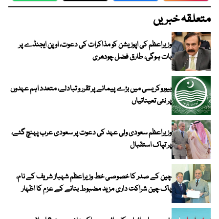
متعلقہ خبریں
وزیراعظم کی اپوزیشن کو مذاکرات کی دعوت، اوپن ایجنڈے پر
بات ہوگی، طارق فضل چودھری
بیوروکریسی میں بڑے پیمانے پر تقرر و تبادلے، متعدد اہم عہدوں
پر نئی تعیناتیاں
وزیراعظم سعودی ولی عہد کی دعوت پر سعودی عرب پہنچ گئے،
پر تپاک استقبال
چین کے صدر کا خصوصی خط وزیراعظم شہباز شریف کے نام،
پاک چین شراکت داری مزید مضبوط بنانے کے عزم کا اظہار