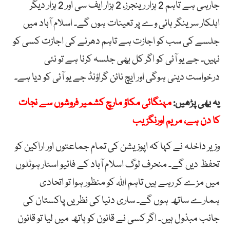
جارہی ہے تاہم 2 ہزار رینجرز، 2 ہزار ایف سی اور 2 ہزار دیگر
اہلکار سرینگر ہائی وے پر تعینات ہوں گے۔ اسلام آباد میں
جلسے کی سب کو اجازت ہے تاہم دھرنے کی اجازت کسی کو
نہیں۔ جے یو آئی کو اگر کل بھی جلسہ کرنا ہے تو نئی
درخواست دینی ہوگی اور ایچ نائن گراؤنڈ جے یو آئی کو دیا ہے۔
یہ بھی پڑھیں:
مہنگائی مکاؤ مارچ کشمیر فروشوں سے نجات
کا دن ہے، مریم اورنگزیب
وزیر داخلہ نے کہا کہ اپوزیشن کی تمام جماعتوں اور اراکین کو
تحفظ دیں گے۔ منحرف لوگ اسلام آباد کے فائیو اسٹار ہوٹلوں
میں مزے کر رہے ہیں تاہم اللہ کو منظور ہوا تو اتحادی
ہمارے ساتھ ہوں گے۔ ساری دنیا کی نظریں پاکستان کی
جانب مبذول ہیں۔ اگر کسی نے قانون کو ہاتھ میں لیا تو قانون