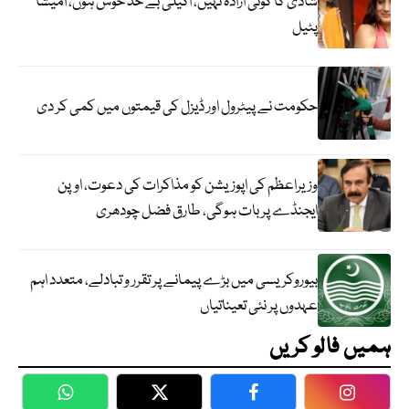
شادی کا کوئی ارادہ نہیں، اکیلی بے حد خوش ہوں، امیشا
پٹیل
حکومت نے پیٹرول اور ڈیزل کی قیمتوں میں کمی کر دی
وزیراعظم کی اپوزیشن کو مذاکرات کی دعوت، اوپن
ایجنڈے پر بات ہوگی، طارق فضل چودھری
بیوروکریسی میں بڑے پیمانے پر تقرر و تبادلے، متعدد اہم
عہدوں پر نئی تعیناتیاں
ہمیں فالو کریں
WhatsApp
Twitter
Facebook
Faceboo