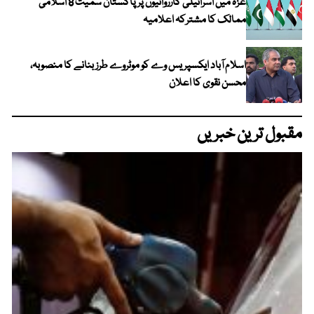
غزہ میں اسرائیلی کارروائیوں پر پاکستان سمیت 8 اسلامی
ممالک کا مشترکہ اعلامیہ
اسلام آباد ایکسپریس وے کو موٹروے طرز بنانے کا منصوبہ،
محسن نقوی کا اعلان
مقبول ترین خبریں