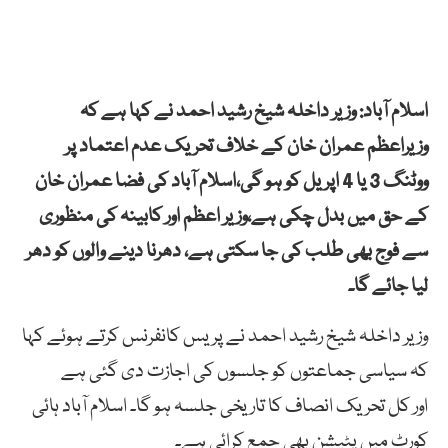
اسلام آباد: وزیر داخلہ شیخ رشید احمد نے کہا ہے کہ
وزیراعظم عمران خان کے خلاف تحریک عدم اعتماد پر
ووٹنگ 3 یا 4 اپریل کو ہو گی،اسلام آباد کی فضا عمران خان
کے حق میں بدل چکی ہے،
وزیر اعظم اور کابینہ کی منظوری
سے فوج بھی طلب کی جا سکتی ہے، دھرنا دینے والوں کو دھر
لیا جائے گا۔
وزیر داخلہ شیخ رشید احمد نے پریس کانفرنس کرتے ہوئے کہا
کہ سیاسی جماعتوں کو جلسوں کی اجازت دی گئی ہے
اور کل تحریک انصاف کا تاریخی جلسہ ہو گا۔ اسلام آباد ہائی
کورٹ میں پٹیشن بھی جمع کرائی ہے۔