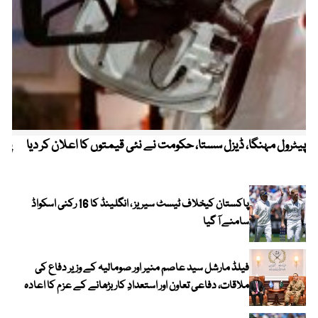
پیٹرول مہنگا، ڈیزل سستا، حکومت نے نئی قیمتوں کا اعلان کر دیا
پنج
پاکستان کیخلاف ٹیسٹ سیریز ، انگلینڈ کا 16 رکنی اسکواڈ
سامنے آ گیا
فیلڈ مارشل سید عاصم منیر اور صومالیہ کے وزیر دفاع کی
ملاقات، دفاعی تعاون اور استعدادِ کار بڑھانے کے عزم کا اعادہ