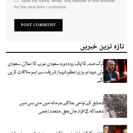
Save my name, email, and website in this browser
for the next time I comment.
تازہ ترین خبریں
ترک صدر کا ایک روزہ دورہ سعودی عرب کا اعلان، سعودی
ولی عہد اور وزیراعظم شہباز شریف سے اہم ملاقات کریں
گے
دمشق کے نواحی علاقے جرمانہ میں منی بس میں
دھماکہ، 2 افراد جاں بحق، متعدد زخمی