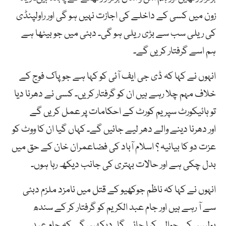
زون میں کسی کے داخلے کی اجازت نہیں ہو گی اور راولپنڈی
کی ریلی سب سے بڑی ریلی ہو گی۔ دبئی میں جو بیٹھا ہے
ہم اسے گرفتار کریں گے۔
انہوں نے کہا کہ ڈی جی ایف آئی کو کہا ہے جو پاک فوج کے
خلاف مہم چلا رہے ہیں ان کو گرفتار کریں۔ کسی نے دھرنا دیا
تو ہائیکورٹ سپریم کورٹ کے احکامات پر عمل کریں گے
اور دھرنا دینے والے دھر لیے جائیں گے۔ کہاں گیا ان کا ووٹ کو
عزت دو کا بیانیہ ؟ اسلام آباد کی فضاعمران خان کے حق میں
بدل چکی ہے اور حالات بہتری کی جانب دیکھ رہا ہوں۔
انہوں نے کہا کہ ناظم جوکھیو کے قتل میں نامزد ملزم دبئی
سے آ رہے ہیں اور جام عبد الکریم کو گرفتار کر کے سندھ
پولیس کے حوالے کیا جائے گا۔ دیکھیں گے کہ جام عبد