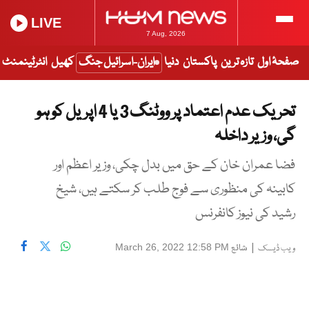
LIVE
7 Aug, 2026
صفحۂ اول
تازہ ترین
پاکستان
دنیا
ایران-اسرائیل جنگ
کھیل
انٹرٹینمنٹ
تحریک عدم اعتماد پر ووٹنگ 3 یا 4 اپریل کو ہو
گی، وزیر داخلہ
فضا عمران خان کے حق میں بدل چکی، وزیر اعظم اور
کابینہ کی منظوری سے فوج طلب کر سکتے ہیں، شیخ
رشید کی نیوز کانفرنس
|
شائع
March 26, 2022 12:58 PM
ویب ڈیسک