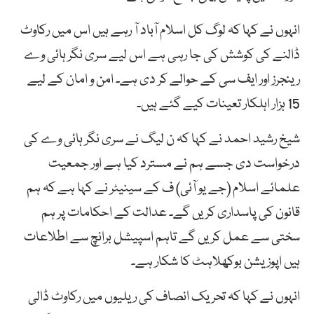
انہوں نے کہا کہ لوگ کل اسلام آباد آ رہے ہیں اس میں رکاوٹ
ڈالنے کی کوشش کی جا رہی ہے اس لیے سری نگر ہائی وے
رینجرز اور ایف سی کے حوالے کر دی ہے۔ امن و امان کے لیے
15 ہزار اہلکار تعینات کیے گئے ہیں۔
شیخ رشید احمد نے کہا کہ ن لیگ نے سری نگر ہائی وے کی
درخواست دی جسے ہم نے مسترد کیا ہے اور جمعیت
علمائے اسلام (جے یو آئی) ف کے سینیٹر نے کہا ہے کہ ہم
قانون کی پاسداری کریں گے۔ عدالت کے احکامات پر ہم
سختی سے عمل کریں گے تاہم اسپیشل برانچ سے اطلاعات
ہیں اپوزیشن بوکھلاہٹ کا شکار ہے۔
انہوں نے کہا کہ تحریک انصاف کی ریلیوں میں رکاوٹ ڈالی