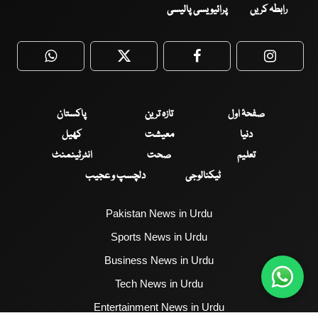
رابطہ کریں
پرائیویسی پالیسی
WhatsApp
Twitter
Facebook
Faceboo
صفحۂ اول
تازہ ترین
پاکستان
دنیا
معیشت
کھیل
تعلیم
صحت
انٹرٹینمنٹ
ٹیکنالوجی
دلچسپ و عجیب
Pakistan News in Urdu
Sports News in Urdu
Business News in Urdu
Tech News in Urdu
Entertainment News in Urdu