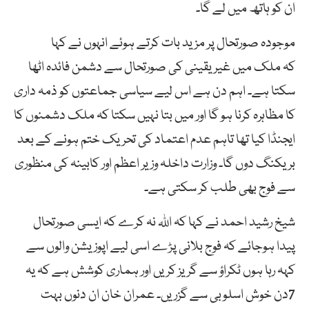
ان کو ہاتھ میں لے گا۔
موجودہ صورتحال پر مزید بات کرتے ہوئے انہوں نے کہا
کہ ملک میں غیر یقینی کی صورتحال سے دشمن فائدہ اٹھا
سکتا ہے۔ اہم دن ہے اس لیے سیاسی جماعتوں کو ذمہ داری
کا مظاہرہ کرنا ہو گا اور میں بتا نہیں سکتا کہ ملک دشمنوں کا
ایجنڈا کیا تھا تاہم عدم اعتماد کی تحریک ختم ہونے کے بعد
بریکنگ دوں گا۔ وزارت داخلہ وزیر اعظم اور کابینہ کی منظوری
سے فوج بھی طلب کر سکتی ہے۔
شیخ رشید احمد نے کہا کہ اللہ نہ کرے کہ ایسی صورتحال
پیدا ہوجائے کہ فوج بلانی پڑے اسی لیے اپوزیشن والوں سے
کہہ رہا ہوں ٹکراؤ سے گریز کریں اور ہماری کوشش ہے کہ یہ
7دن خوش اسلوبی سے گزریں۔ عمران خان ان دنوں بہت