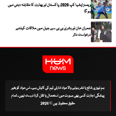
ویمنز ایشیا کپ 2026، پاکستان اور بھارت کا مقابلہ دبئی میں
ہو گا
عمران خان اور بشریٰ بی بی سے جیل میں ملاقات کیلئے
درخواست دائر
ہم نیوز پر شائع یا نشر ہونے والا مواد ادارتی ٹیم کی کاوش ہے۔ اس مواد کو بغیر
پیشگی اجازت کسی بھی صورت میں استعمال یا نقل کرنا درست نہیں۔ تمام
حقوق محفوظ ہیں © 2026